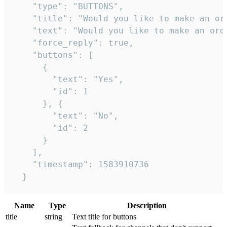
    "type": "BUTTONS",

    "title": "Would you like to make an ord
    "text": "Would you like to make an orde
    "force_reply": true,

    "buttons": [

      {

        "text": "Yes",

        "id": 1

      }, {

        "text": "No",

        "id": 2

      }

    ],

    "timestamp": 1583910736

  }
Name
Type
Description
title
string
Text title for buttons