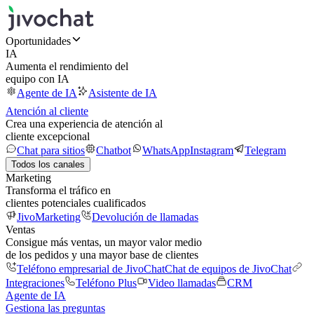
Oportunidades
IA
Aumenta el rendimiento del
equipo con IA
Agente de IA
Asistente de IA
Atención al cliente
Crea una experiencia de atención al
cliente excepcional
Chat para sitios
Chatbot
WhatsApp
Instagram
Telegram
Todos los canales
Marketing
Transforma el tráfico en
clientes potenciales cualificados
JivoMarketing
Devolución de llamadas
Ventas
Consigue más ventas, un mayor valor medio
de los pedidos y una mayor base de clientes
Teléfono empresarial de JivoChat
Chat de equipos de JivoChat
Integraciones
Teléfono Plus
Video llamadas
CRM
Agente de IA
Gestiona las preguntas