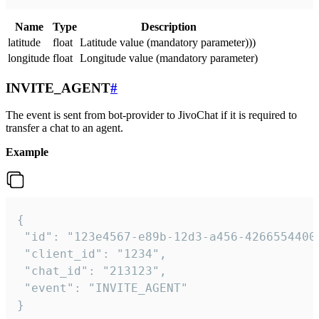
Name
Type
Description
latitude
float
Latitude value (mandatory parameter)))
longitude
float
Longitude value (mandatory parameter)
INVITE_AGENT
#
The event is sent from bot-provider to JivoChat if it is required to
transfer a chat to an agent.
Example
{

 "id": "123e4567-e89b-12d3-a456-42665544000
 "client_id": "1234",

 "chat_id": "213123",

 "event": "INVITE_AGENT"

}