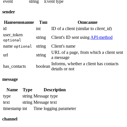
event
string
Event type
sender
Наименование
Тип
Описание
id
int
ID of a client (similar to
client_id
)
user_token
string
Client's ID sent using
API-method
optional
name
string
Client's name
optional
URL of a page, from which a client sent
url
string
a message
Informs, whether a client has contacts
has_contacts
boolean
details or not
message
Name
Type
Description
type
string
Message type
text
string
Message text
timestamp
int
Time logging parameter
channel