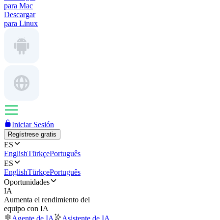
para Mac
Descargar
para Linux
Iniciar Sesión
Regístrese gratis
ES
English
Türkçe
Português
ES
English
Türkçe
Português
Oportunidades
IA
Aumenta el rendimiento del
equipo con IA
Agente de IA
Asistente de IA