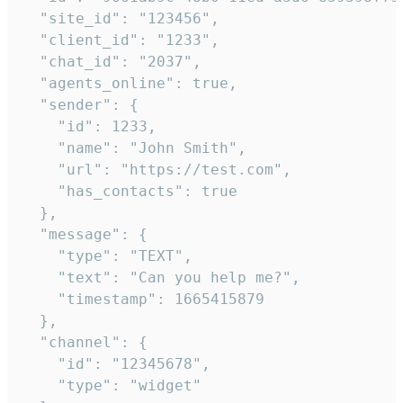
  "site_id": "123456",

  "client_id": "1233",

  "chat_id": "2037",

  "agents_online": true,

  "sender": {

    "id": 1233,

    "name": "John Smith",

    "url": "https://test.com",

    "has_contacts": true

  },

  "message": {

    "type": "TEXT",

    "text": "Can you help me?",

    "timestamp": 1665415879

  },

  "channel": {

    "id": "12345678",

    "type": "widget"
