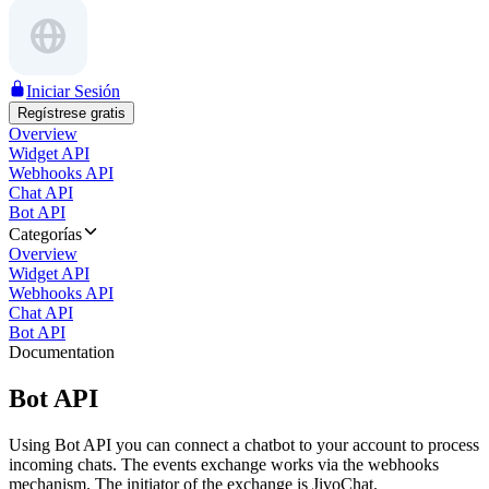
Iniciar Sesión
Regístrese gratis
Overview
Widget API
Webhooks API
Chat API
Bot API
Categorías
Overview
Widget API
Webhooks API
Chat API
Bot API
Documentation
Bot API
Using Bot API you can connect a chatbot to your account to process
incoming chats. The events exchange works via the webhooks
mechanism. The initiator of the exchange is JivoChat.