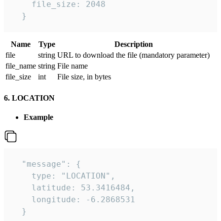
    file_size: 2048

  } 
Name
Type
Description
file
string
URL to download the file (mandatory parameter)
file_name
string
File name
file_size
int
File size, in bytes
6. LOCATION
Example
  "message": {

    type: "LOCATION",

    latitude: 53.3416484,

    longitude: -6.2868531

  }