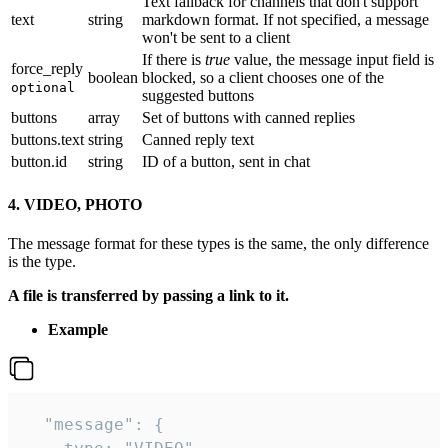
Text fallback for channels that don't support
text
string
markdown format. If not specified, a message
won't be sent to a client
If there is
true
value, the message input field is
force_reply
boolean
blocked, so a client chooses one of the
optional
suggested buttons
buttons
array
Set of buttons with canned replies
buttons.text
string
Canned reply text
button.id
string
ID of a button, sent in chat
4. VIDEO, PHOTO
The message format for these types is the same, the only difference
is the type.
A file is transferred by passing a link to it.
Example
  "message": {
