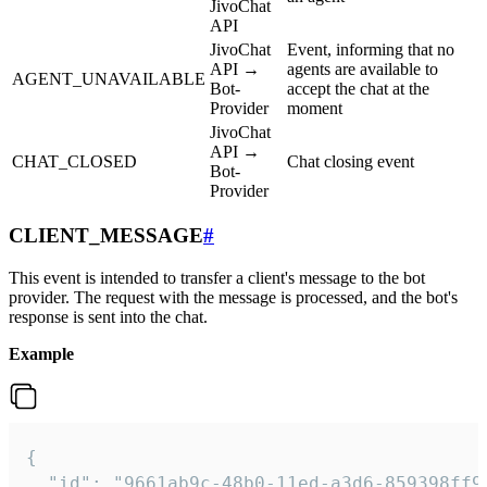
JivoChat
API
JivoChat
Event, informing that no
API →
agents are available to
AGENT_UNAVAILABLE
Bot-
accept the chat at the
Provider
moment
JivoChat
API →
CHAT_CLOSED
Chat closing event
Bot-
Provider
CLIENT_MESSAGE
#
This event is intended to transfer a client's message to the bot
provider. The request with the message is processed, and the bot's
response is sent into the chat.
Example
{

  "id": "9661ab9c-48b0-11ed-a3d6-859398ff9b