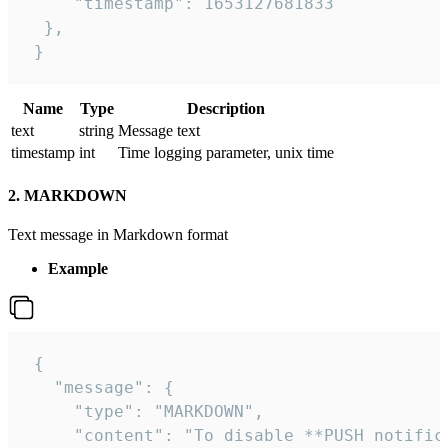
     "timestamp": 1653127681833

  },

 }
Name
Type
Description
text
string
Message text
timestamp
int
Time logging parameter, unix time
2. MARKDOWN
Text message in Markdown format
Example
 {

   "message": {

     "type": "MARKDOWN",

     "content": "To disable **PUSH notific