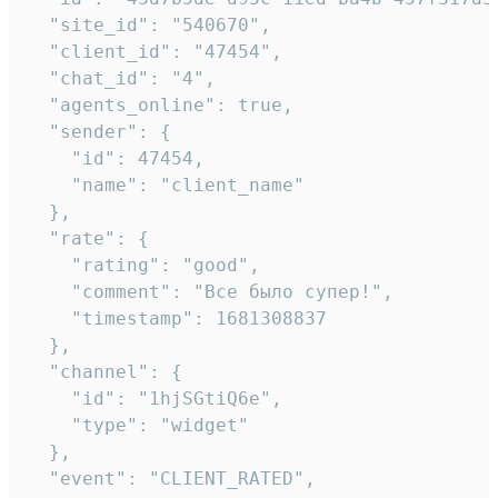
  "site_id": "540670",

  "client_id": "47454",

  "chat_id": "4",

  "agents_online": true,

  "sender": {

    "id": 47454,

    "name": "client_name"

  },

  "rate": {

    "rating": "good",

    "comment": "Все было супер!",

    "timestamp": 1681308837

  },

  "channel": {

    "id": "1hjSGtiQ6e",

    "type": "widget"

  },

  "event": "CLIENT_RATED",
