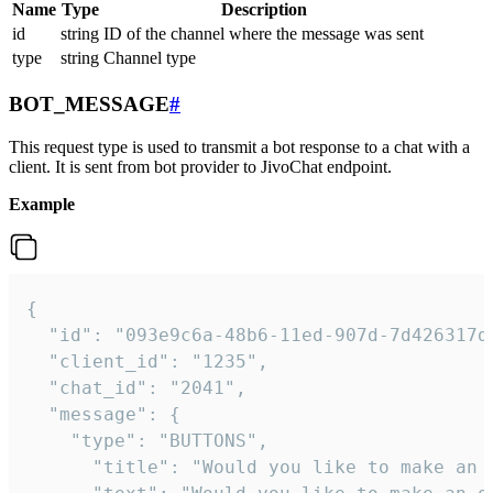
Name
Type
Description
id
string
ID of the channel where the message was sent
type
string
Channel type
BOT_MESSAGE
#
This request type is used to transmit a bot response to a chat with a
client. It is sent from bot provider to JivoChat endpoint.
Example
{   

  "id": "093e9c6a-48b6-11ed-907d-7d426317da
  "client_id": "1235",

  "chat_id": "2041",

  "message": {

    "type": "BUTTONS",

      "title": "Would you like to make an o