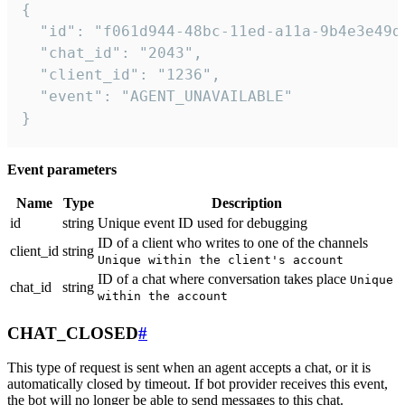
{

  "id": "f061d944-48bc-11ed-a11a-9b4e3e49df
  "chat_id": "2043",

  "client_id": "1236",

  "event": "AGENT_UNAVAILABLE"

}
Event parameters
Name
Type
Description
id
string
Unique event ID used for debugging
ID of a client who writes to one of the channels
client_id
string
Unique within the client's account
ID of a chat where conversation takes place
Unique
chat_id
string
within the account
CHAT_CLOSED
#
This type of request is sent when an agent accepts a chat, or it is
automatically closed by timeout. If bot provider receives this event,
the bot will no longer be able to send messages to this chat.