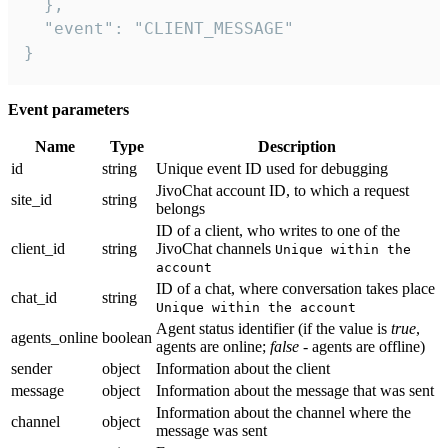
  },

  "event": "CLIENT_MESSAGE"

}
Event parameters
Name
Type
Description
id
string
Unique event ID used for debugging
JivoChat account ID, to which a request
site_id
string
belongs
ID of a client, who writes to one of the
client_id
string
JivoChat channels
Unique within the
account
ID of a chat, where conversation takes place
chat_id
string
Unique within the account
Agent status identifier (if the value is
true
,
agents_online
boolean
agents are online;
false
- agents are offline)
sender
object
Information about the client
message
object
Information about the message that was sent
Information about the channel where the
channel
object
message was sent