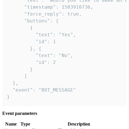
      "text": "Would you like to make an or
      "timestamp": 1583910736,

      "force_reply": true,

      "buttons": [

        {

          "text": "Yes",

          "id": 1

        }, {

          "text": "No",

          "id": 2

        }

      ]

  },

  "event": "BOT_MESSAGE"

}
Event parameters
Name
Type
Description