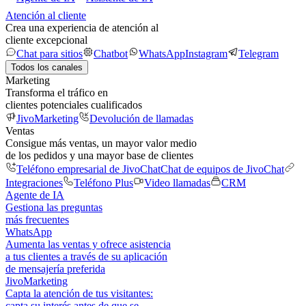
Atención al cliente
Crea una experiencia de atención al
cliente excepcional
Chat para sitios
Chatbot
WhatsApp
Instagram
Telegram
Todos los canales
Marketing
Transforma el tráfico en
clientes potenciales cualificados
JivoMarketing
Devolución de llamadas
Ventas
Consigue más ventas, un mayor valor medio
de los pedidos y una mayor base de clientes
Teléfono empresarial de JivoChat
Chat de equipos de JivoChat
Integraciones
Teléfono Plus
Video llamadas
CRM
Agente de IA
Gestiona las preguntas
más frecuentes
WhatsApp
Aumenta las ventas y ofrece asistencia
a tus clientes a través de su aplicación
de mensajería preferida
JivoMarketing
Capta la atención de tus visitantes:
capta su interés antes de que se