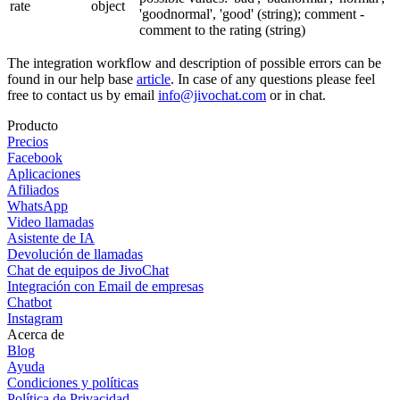
rate
object
'goodnormal', 'good' (string); comment -
comment to the rating (string)
The integration workflow and description of possible errors can be
found in our help base
article
. In case of any questions please feel
free to contact us by email
info@jivochat.com
or in chat.
Producto
Precios
Facebook
Aplicaciones
Afiliados
WhatsApp
Video llamadas
Asistente de IA
Devolución de llamadas
Chat de equipos de JivoChat
Integración con Email de empresas
Chatbot
Instagram
Acerca de
Blog
Ayuda
Condiciones y políticas
Política de Privacidad