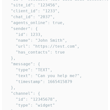
  "site_id": "123456",

  "client_id": "1233",

  "chat_id": "2037",

  "agents_online": true,

  "sender": {

    "id": 1233,

    "name": "John Smith",

    "url": "https://test.com",

    "has_contacts": true

  },

  "message": {

    "type": "TEXT",

    "text": "Can you help me?",

    "timestamp": 1665415879

  },

  "channel": {

    "id": "12345678",

    "type": "widget"
