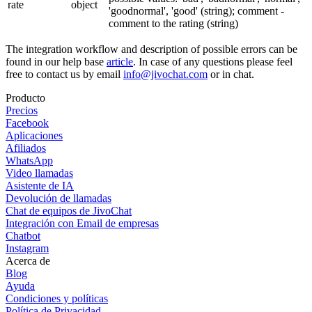
rate
object
'goodnormal', 'good' (string); comment -
comment to the rating (string)
The integration workflow and description of possible errors can be
found in our help base
article
. In case of any questions please feel
free to contact us by email
info@jivochat.com
or in chat.
Producto
Precios
Facebook
Aplicaciones
Afiliados
WhatsApp
Video llamadas
Asistente de IA
Devolución de llamadas
Chat de equipos de JivoChat
Integración con Email de empresas
Chatbot
Instagram
Acerca de
Blog
Ayuda
Condiciones y políticas
Política de Privacidad