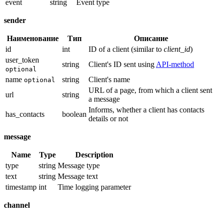
event
string
Event type
sender
Наименование
Тип
Описание
id
int
ID of a client (similar to
client_id
)
user_token
string
Client's ID sent using
API-method
optional
name
string
Client's name
optional
URL of a page, from which a client sent
url
string
a message
Informs, whether a client has contacts
has_contacts
boolean
details or not
message
Name
Type
Description
type
string
Message type
text
string
Message text
timestamp
int
Time logging parameter
channel