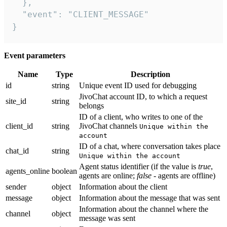
  },

  "event": "CLIENT_MESSAGE"

}
Event parameters
Name
Type
Description
id
string
Unique event ID used for debugging
JivoChat account ID, to which a request
site_id
string
belongs
ID of a client, who writes to one of the
client_id
string
JivoChat channels
Unique within the
account
ID of a chat, where conversation takes place
chat_id
string
Unique within the account
Agent status identifier (if the value is
true
,
agents_online
boolean
agents are online;
false
- agents are offline)
sender
object
Information about the client
message
object
Information about the message that was sent
Information about the channel where the
channel
object
message was sent