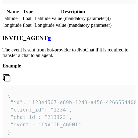
Name
Type
Description
latitude
float
Latitude value (mandatory parameter)))
longitude
float
Longitude value (mandatory parameter)
INVITE_AGENT
#
The event is sent from bot-provider to JivoChat if it is required to
transfer a chat to an agent.
Example
{

 "id": "123e4567-e89b-12d3-a456-42665544000
 "client_id": "1234",

 "chat_id": "213123",

 "event": "INVITE_AGENT"

}