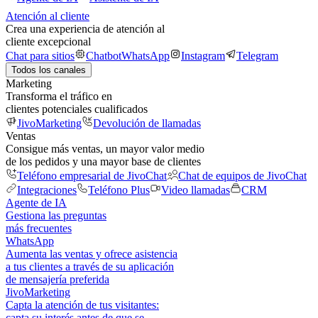
Atención al cliente
Crea una experiencia de atención al
cliente excepcional
Chat para sitios
Chatbot
WhatsApp
Instagram
Telegram
Todos los canales
Marketing
Transforma el tráfico en
clientes potenciales cualificados
JivoMarketing
Devolución de llamadas
Ventas
Consigue más ventas, un mayor valor medio
de los pedidos y una mayor base de clientes
Teléfono empresarial de JivoChat
Chat de equipos de JivoChat
Integraciones
Teléfono Plus
Video llamadas
CRM
Agente de IA
Gestiona las preguntas
más frecuentes
WhatsApp
Aumenta las ventas y ofrece asistencia
a tus clientes a través de su aplicación
de mensajería preferida
JivoMarketing
Capta la atención de tus visitantes:
capta su interés antes de que se