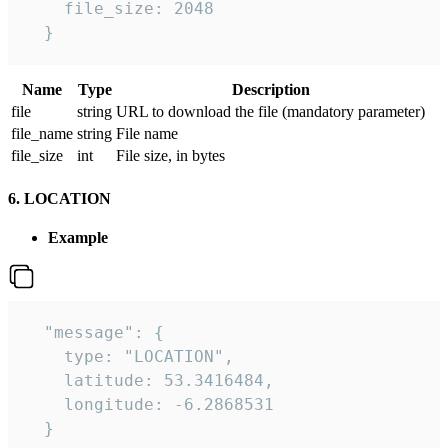
    file_size: 2048

  } 
Name
Type
Description
file
string
URL to download the file (mandatory parameter)
file_name
string
File name
file_size
int
File size, in bytes
6. LOCATION
Example
  "message": {

    type: "LOCATION",

    latitude: 53.3416484,

    longitude: -6.2868531

  }