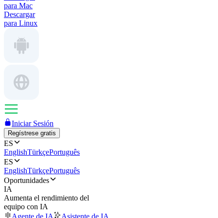
para Mac
Descargar
para Linux
Iniciar Sesión
Regístrese gratis
ES
English
Türkçe
Português
ES
English
Türkçe
Português
Oportunidades
IA
Aumenta el rendimiento del
equipo con IA
Agente de IA
Asistente de IA