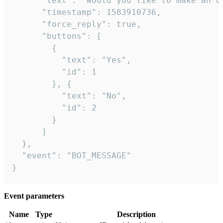
      "text": "Would you like to make an or
      "timestamp": 1583910736,

      "force_reply": true,

      "buttons": [

        {

          "text": "Yes",

          "id": 1

        }, {

          "text": "No",

          "id": 2

        }

      ]

  },

  "event": "BOT_MESSAGE"

}
Event parameters
Name
Type
Description