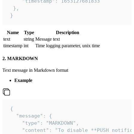
     "timestamp": 1653127681833

  },

 }
Name
Type
Description
text
string
Message text
timestamp
int
Time logging parameter, unix time
2. MARKDOWN
Text message in Markdown format
Example
 {

   "message": {

     "type": "MARKDOWN",

     "content": "To disable **PUSH notific