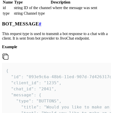
Name
Type
Description
id
string
ID of the channel where the message was sent
type
string
Channel type
BOT_MESSAGE
#
This request type is used to transmit a bot response to a chat with a
client. It is sent from bot provider to JivoChat endpoint.
Example
{   

  "id": "093e9c6a-48b6-11ed-907d-7d426317da
  "client_id": "1235",

  "chat_id": "2041",

  "message": {

    "type": "BUTTONS",

      "title": "Would you like to make an o