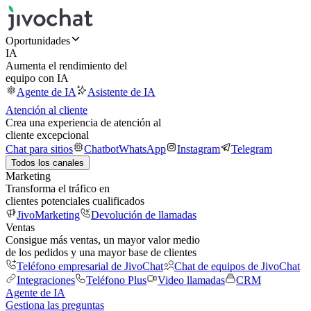
Oportunidades
IA
Aumenta el rendimiento del
equipo con IA
Agente de IA
Asistente de IA
Atención al cliente
Crea una experiencia de atención al
cliente excepcional
Chat para sitios
Chatbot
WhatsApp
Instagram
Telegram
Todos los canales
Marketing
Transforma el tráfico en
clientes potenciales cualificados
JivoMarketing
Devolución de llamadas
Ventas
Consigue más ventas, un mayor valor medio
de los pedidos y una mayor base de clientes
Teléfono empresarial de JivoChat
Chat de equipos de JivoChat
Integraciones
Teléfono Plus
Video llamadas
CRM
Agente de IA
Gestiona las preguntas