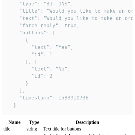
    "type": "BUTTONS",

    "title": "Would you like to make an ord
    "text": "Would you like to make an orde
    "force_reply": true,

    "buttons": [

      {

        "text": "Yes",

        "id": 1

      }, {

        "text": "No",

        "id": 2

      }

    ],

    "timestamp": 1583910736

  }
Name
Type
Description
title
string
Text title for buttons