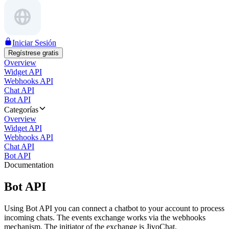
Iniciar Sesión
Regístrese gratis
Overview
Widget API
Webhooks API
Chat API
Bot API
Categorías
Overview
Widget API
Webhooks API
Chat API
Bot API
Documentation
Bot API
Using Bot API you can connect a chatbot to your account to process
incoming chats. The events exchange works via the webhooks
mechanism. The initiator of the exchange is JivoChat.