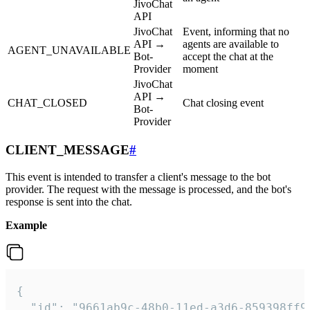
JivoChat
API
JivoChat
Event, informing that no
API →
agents are available to
AGENT_UNAVAILABLE
Bot-
accept the chat at the
Provider
moment
JivoChat
API →
CHAT_CLOSED
Chat closing event
Bot-
Provider
CLIENT_MESSAGE
#
This event is intended to transfer a client's message to the bot
provider. The request with the message is processed, and the bot's
response is sent into the chat.
Example
{

  "id": "9661ab9c-48b0-11ed-a3d6-859398ff9b