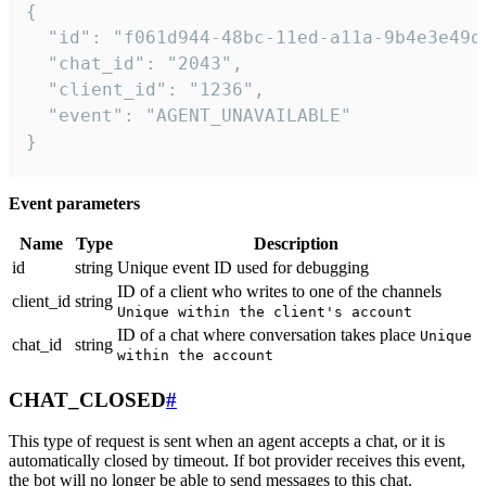
{

  "id": "f061d944-48bc-11ed-a11a-9b4e3e49df
  "chat_id": "2043",

  "client_id": "1236",

  "event": "AGENT_UNAVAILABLE"

}
Event parameters
Name
Type
Description
id
string
Unique event ID used for debugging
ID of a client who writes to one of the channels
client_id
string
Unique within the client's account
ID of a chat where conversation takes place
Unique
chat_id
string
within the account
CHAT_CLOSED
#
This type of request is sent when an agent accepts a chat, or it is
automatically closed by timeout. If bot provider receives this event,
the bot will no longer be able to send messages to this chat.