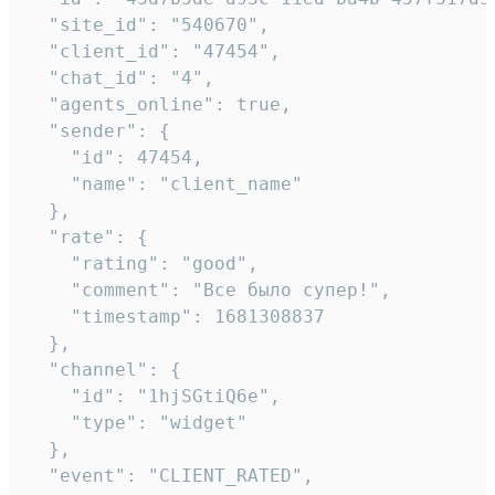
  "site_id": "540670",

  "client_id": "47454",

  "chat_id": "4",

  "agents_online": true,

  "sender": {

    "id": 47454,

    "name": "client_name"

  },

  "rate": {

    "rating": "good",

    "comment": "Все было супер!",

    "timestamp": 1681308837

  },

  "channel": {

    "id": "1hjSGtiQ6e",

    "type": "widget"

  },

  "event": "CLIENT_RATED",
