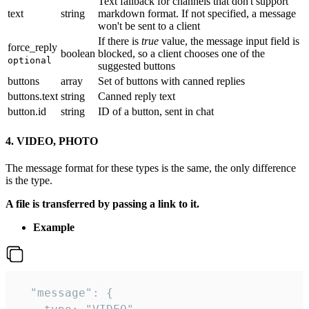
Text fallback for channels that don't support
text
string
markdown format. If not specified, a message
won't be sent to a client
If there is
true
value, the message input field is
force_reply
boolean
blocked, so a client chooses one of the
optional
suggested buttons
buttons
array
Set of buttons with canned replies
buttons.text
string
Canned reply text
button.id
string
ID of a button, sent in chat
4. VIDEO, PHOTO
The message format for these types is the same, the only difference
is the type.
A file is transferred by passing a link to it.
Example
  "message": {
