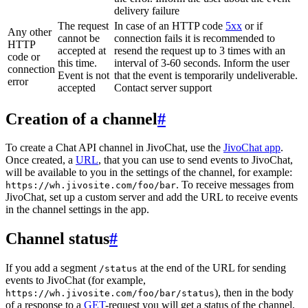
delivery failure
The request
In case of an HTTP code
5xx
or if
Any other
cannot be
connection fails it is recommended to
HTTP
accepted at
resend the request up to 3 times with an
code or
this time.
interval of 3-60 seconds. Inform the user
connection
Event is not
that the event is temporarily undeliverable.
error
accepted
Contact server support
Creation of a channel
#
To create a Chat API channel in JivoChat, use the
JivoChat app
.
Once created, a
URL
, that you can use to send events to JivoChat,
will be available to you in the settings of the channel, for example:
. To receive messages from
https://wh.jivosite.com/foo/bar
JivoChat, set up a custom server and add the URL to receive events
in the channel settings in the app.
Channel status
#
If you add a segment
at the end of the URL for sending
/status
events to JivoChat (for example,
), then in the body
https://wh.jivosite.com/foo/bar/status
of a response to a
GET
-request you will get a status of the channel,