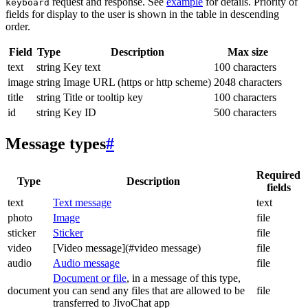
request and response. See
example
for details. Priority of
keyboard
fields for display to the user is shown in the table in descending
order.
Field
Type
Description
Max size
text
string
Key text
100 characters
image
string
Image URL (https or http scheme)
2048 characters
title
string
Title or tooltip key
100 characters
id
string
Key ID
500 characters
Message types
#
Required
Type
Description
fields
text
Text message
text
photo
Image
file
sticker
Sticker
file
video
[Video message](#video message)
file
audio
Audio message
file
Document or file
, in a message of this type,
document
you can send any files that are allowed to be
file
transferred to JivoChat app