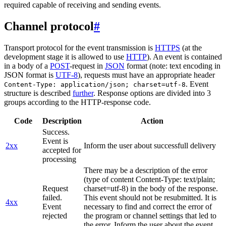
required capable of receiving and sending events.
Channel protocol
#
Transport protocol for the event transmission is
HTTPS
(at the
development stage it is allowed to use
HTTP
). An event is contained
in a body of a
POST
-request in
JSON
format (note: text encoding in
JSON format is
UTF-8
), requests must have an appropriate header
. Event
Content-Type: application/json; charset=utf-8
structure is described
further
. Response options are divided into 3
groups according to the HTTP-response code.
Code
Description
Action
Success.
Event is
2xx
Inform the user about successfull delivery
accepted for
processing
There may be a description of the error
(type of content Content-Type: text/plain;
Request
charset=utf-8) in the body of the response.
failed.
This event should not be resubmitted. It is
4xx
Event
necessary to find and correct the error of
rejected
the program or channel settings that led to
the error. Inform the user about the event