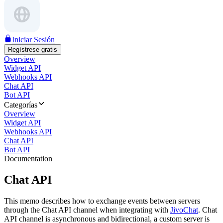
Iniciar Sesión
Regístrese gratis
Overview
Widget API
Webhooks API
Chat API
Bot API
Categorías
Overview
Widget API
Webhooks API
Chat API
Bot API
Documentation
Chat API
This memo describes how to exchange events between servers
through the Chat API channel when integrating with
JivoChat
. Chat
API channel is asynchronous and bidirectional, a custom server is