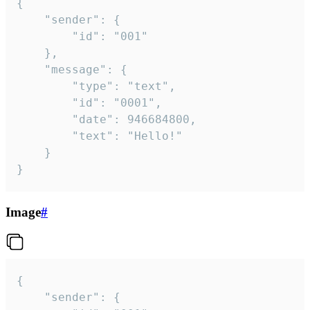
{

	"sender": {

		"id": "001"

	},

	"message": {

		"type": "text",

		"id": "0001",

		"date": 946684800,

		"text": "Hello!"

	}

}
Image
#
{

	"sender": {
