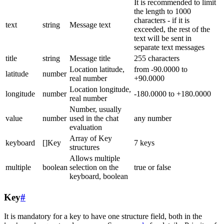
It is recommended to limit
the length to 1000
characters - if it is
text
string
Message text
exceeded, the rest of the
text will be sent in
separate text messages
title
string
Message title
255 characters
Location latitude,
from -90.0000 to
latitude
number
real number
+90.0000
Location longitude,
longitude
number
-180.0000 to +180.0000
real number
Number, usually
value
number
used in the chat
any number
evaluation
Array of Key
keyboard
[]Key
7 keys
structures
Allows multiple
multiple
boolean
selection on the
true or false
keyboard, boolean
Key
#
It is mandatory for a key to have one structure field, both in the