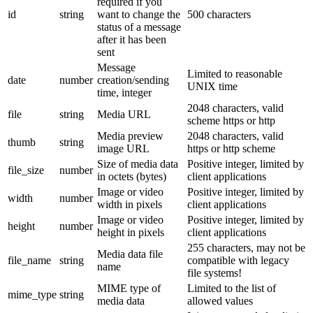
required if you
id
string
want to change the
500 characters
status of a message
after it has been
sent
Message
Limited to reasonable
date
number
creation/sending
UNIX time
time, integer
2048 characters, valid
file
string
Media URL
scheme https or http
Media preview
2048 characters, valid
thumb
string
image URL
https or http scheme
Size of media data
Positive integer, limited by
file_size
number
in octets (bytes)
client applications
Image or video
Positive integer, limited by
width
number
width in pixels
client applications
Image or video
Positive integer, limited by
height
number
height in pixels
client applications
255 characters, may not be
Media data file
file_name
string
compatible with legacy
name
file systems!
MIME type of
Limited to the list of
mime_type
string
media data
allowed values