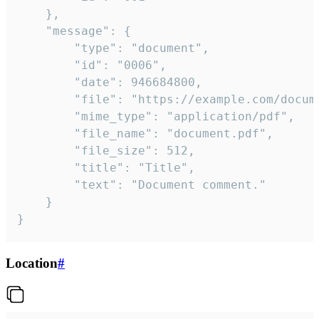
	},

	"message": {

		"type": "document",

		"id": "0006",

		"date": 946684800,

		"file": "https://example.com/document.pdf",

		"mime_type": "application/pdf",

		"file_name": "document.pdf",

		"file_size": 512,

		"title": "Title",

		"text": "Document comment."

	}

}
Location
#