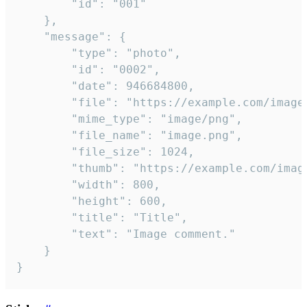
		"id": "001"

	},

	"message": {

		"type": "photo",

		"id": "0002",

		"date": 946684800,

		"file": "https://example.com/image.png",

		"mime_type": "image/png",

		"file_name": "image.png",

		"file_size": 1024,

		"thumb": "https://example.com/image_thumb.png",

		"width": 800,

		"height": 600,

		"title": "Title",

		"text": "Image comment."

	}

}