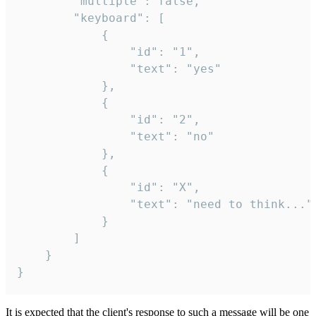
		"multiple": false,

		"keyboard": [

			{

				"id": "1",

				"text": "yes"

			},

			{

				"id": "2",

				"text": "no"

			},

			{

				"id": "X",

				"text": "need to think..."

			}

		]

	}

}
It is expected that the client's response to such a message will be one