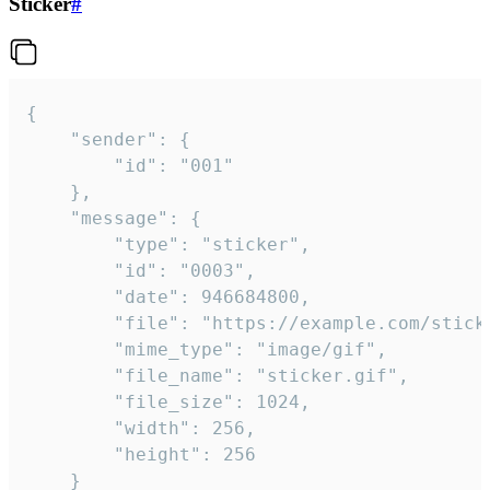
Sticker
#
{

	"sender": {

		"id": "001"

	},

	"message": {

		"type": "sticker",

		"id": "0003",

		"date": 946684800,

		"file": "https://example.com/sticker.gif",

		"mime_type": "image/gif",

		"file_name": "sticker.gif",

		"file_size": 1024,

		"width": 256,

		"height": 256

	}
