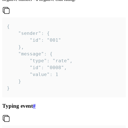
{

	"sender": {

		"id": "001"

	},

	"message": {

		"type": "rate",

		"id": "0008",

		"value": 1

	}

}
Typing event
#