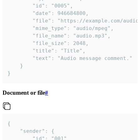
		"id": "0005",

		"date": 946684800,

		"file": "https://example.com/audio.mp3",

		"mime_type": "audio/mpeg",

		"file_name": "audio.mp3",

		"file_size": 2048,

		"title": "Title",

		"text": "Audio message comment."

	}

}
Document or file
#
{

	"sender": {

		"id": "001"
