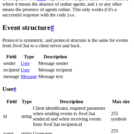
where
means the absence of online agents, and
or any other
0
1
means the presence of agents online. This only works if it's a
successful response with the code
.
2xx
Event structure
#
Protocol is symmetric, and protocol structure is the same for events
from JivoChat to a client server and back.
Field
Type
Description
sender
User
Message sender
recipient
User
Message recipient
message
Message
Message text
User
#
Field
Type
Description
Max size
Client identificator, required parameter
when sending events to JivoChat
255
id
string
sender.id and when receiving events
symbols
from JivoChat recipient.id
255
name
string
Username