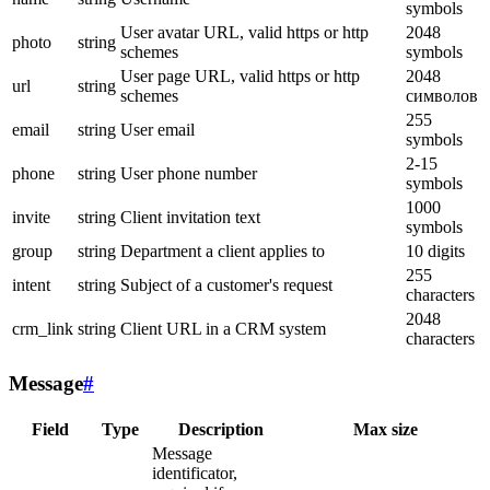
symbols
User avatar URL, valid https or http
2048
photo
string
schemes
symbols
User page URL, valid https or http
2048
url
string
schemes
символов
255
email
string
User email
symbols
2-15
phone
string
User phone number
symbols
1000
invite
string
Client invitation text
symbols
group
string
Department a client applies to
10 digits
255
intent
string
Subject of a customer's request
characters
2048
crm_link
string
Client URL in a CRM system
characters
Message
#
Field
Type
Description
Max size
Message
identificator,