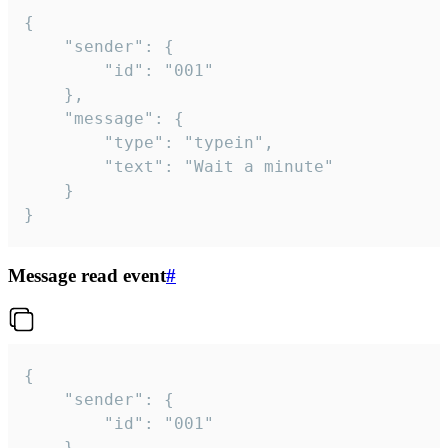
{

	"sender": {

		"id": "001"

	},

	"message": {

		"type": "typein",

		"text": "Wait a minute"

	}

}
Message read event
#
{

	"sender": {

		"id": "001"

	},
