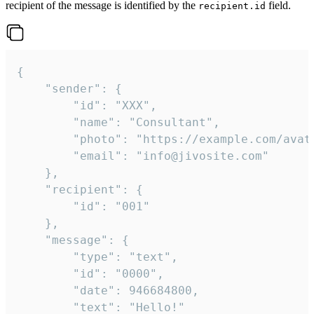
recipient of the message is identified by the
field.
recipient.id
{

	"sender": {

		"id": "XXX",

		"name": "Consultant",

		"photo": "https://example.com/avatar.png",

		"email": "info@jivosite.com"

	},

	"recipient": {

		"id": "001"

	},

	"message": {

		"type": "text",

		"id": "0000",

		"date": 946684800,

		"text": "Hello!"
