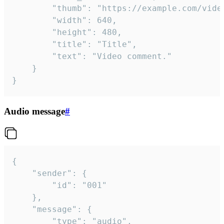
		"thumb": "https://example.com/video_thumb.png",

		"width": 640,

		"height": 480,

		"title": "Title",

		"text": "Video comment."

	}

}
Audio message
#
{

	"sender": {

		"id": "001"

	},

	"message": {

		"type": "audio",
