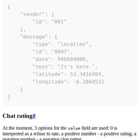
{

	"sender": {

		"id": "001"

	},

	"message": {

		"type": "location",

		"id": "0007",

		"date": 946684800,

		"text": "It's here.",

		"latitude": 53.3416484,

		"longitude": -6.2868531

	}

}
Chat rating
#
At the moment, 3 options for the
field are used: 0 is
value
interpreted as a refuse to rate, a positive number - a positive rating, a
negative number - a negative chat rating.