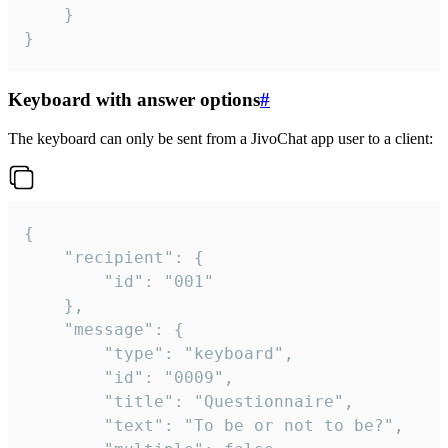
	}

}
Keyboard with answer options
#
The keyboard can only be sent from a JivoChat app user to a client:
{

	"recipient": {

		"id": "001"

	},

	"message": {

		"type": "keyboard",

		"id": "0009",

		"title": "Questionnaire",

		"text": "To be or not to be?",
