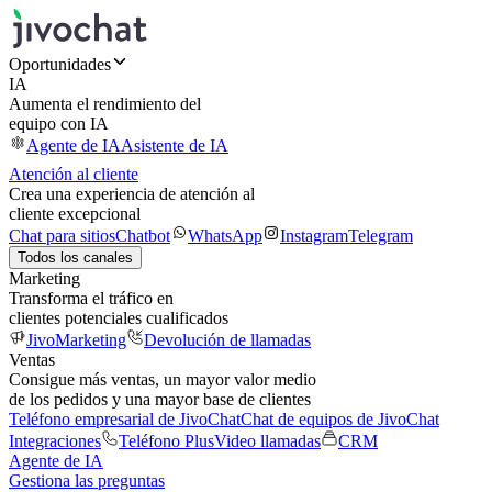
Oportunidades
IA
Aumenta el rendimiento del
equipo con IA
Agente de IA
Asistente de IA
Atención al cliente
Crea una experiencia de atención al
cliente excepcional
Chat para sitios
Chatbot
WhatsApp
Instagram
Telegram
Todos los canales
Marketing
Transforma el tráfico en
clientes potenciales cualificados
JivoMarketing
Devolución de llamadas
Ventas
Consigue más ventas, un mayor valor medio
de los pedidos y una mayor base de clientes
Teléfono empresarial de JivoChat
Chat de equipos de JivoChat
Integraciones
Teléfono Plus
Video llamadas
CRM
Agente de IA
Gestiona las preguntas