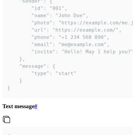
	"sender": {

		"id": "001",

		"name": "John Doe",

		"photo": "https://example.com/me.jpg",

		"url": "https://example.com/",

		"phone": "+1 234 568 890",

		"email": "me@example.com",

		"invite": "Hello! May I help you?"

	},

	"message": {

		"type": "start"

	}

}
Text message
#