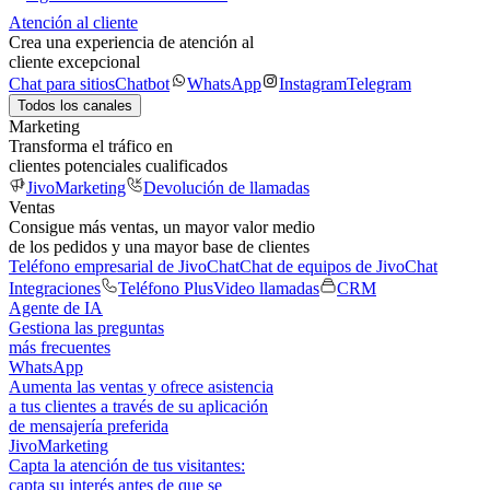
Atención al cliente
Crea una experiencia de atención al
cliente excepcional
Chat para sitios
Chatbot
WhatsApp
Instagram
Telegram
Todos los canales
Marketing
Transforma el tráfico en
clientes potenciales cualificados
JivoMarketing
Devolución de llamadas
Ventas
Consigue más ventas, un mayor valor medio
de los pedidos y una mayor base de clientes
Teléfono empresarial de JivoChat
Chat de equipos de JivoChat
Integraciones
Teléfono Plus
Video llamadas
CRM
Agente de IA
Gestiona las preguntas
más frecuentes
WhatsApp
Aumenta las ventas y ofrece asistencia
a tus clientes a través de su aplicación
de mensajería preferida
JivoMarketing
Capta la atención de tus visitantes:
capta su interés antes de que se