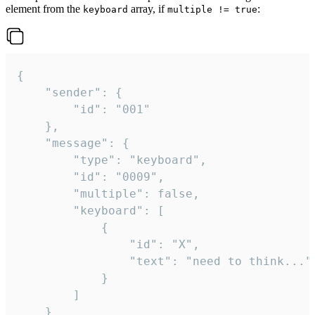
element from the
array, if
:
keyboard
multiple != true
{

	"sender": {

		"id": "001"

	},

	"message": {

		"type": "keyboard",

		"id": "0009",

		"multiple": false,

		"keyboard": [

			{

				"id": "X",

				"text": "need to think..."

			}

		]

	}
