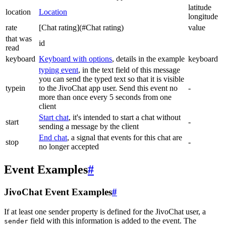
latitude
location
Location
longitude
rate
[Chat rating](#Chat rating)
value
that was
id
read
keyboard
Keyboard with options
, details in the example
keyboard
typing event
, in the text field of this message
you can send the typed text so that it is visible
typein
to the JivoChat app user. Send this event no
-
more than once every 5 seconds from one
client
Start chat
, it's intended to start a chat without
start
-
sending a message by the client
End chat
, a signal that events for this chat are
stop
-
no longer accepted
Event Examples
#
JivoChat Event Examples
#
If at least one sender property is defined for the JivoChat user, a
field with this information is added to the event. The
sender