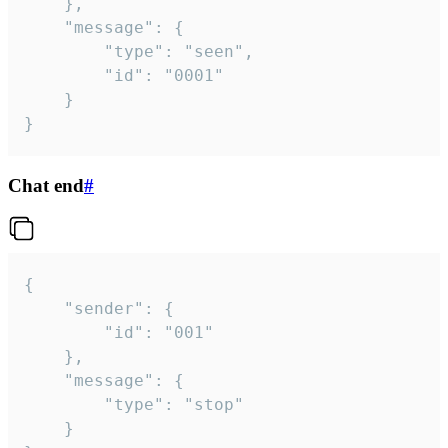
	},

	"message": {

		"type": "seen",

		"id": "0001"

	}

}
Chat end
#
{

	"sender": {

		"id": "001"

	},

	"message": {

		"type": "stop"

	}
