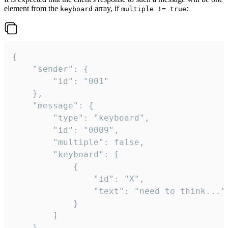
element from the
array, if
:
keyboard
multiple != true
{

	"sender": {

		"id": "001"

	},

	"message": {

		"type": "keyboard",

		"id": "0009",

		"multiple": false,

		"keyboard": [

			{

				"id": "X",

				"text": "need to think..."

			}

		]

	}
