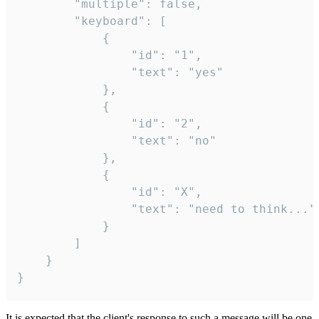
		"multiple": false,

		"keyboard": [

			{

				"id": "1",

				"text": "yes"

			},

			{

				"id": "2",

				"text": "no"

			},

			{

				"id": "X",

				"text": "need to think..."

			}

		]

	}

}
It is expected that the client's response to such a message will be one