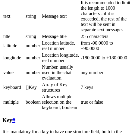
It is recommended to limit
the length to 1000
characters - if it is
text
string
Message text
exceeded, the rest of the
text will be sent in
separate text messages
title
string
Message title
255 characters
Location latitude,
from -90.0000 to
latitude
number
real number
+90.0000
Location longitude,
longitude
number
-180.0000 to +180.0000
real number
Number, usually
value
number
used in the chat
any number
evaluation
Array of Key
keyboard
[]Key
7 keys
structures
Allows multiple
multiple
boolean
selection on the
true or false
keyboard, boolean
Key
#
It is mandatory for a key to have one structure field, both in the