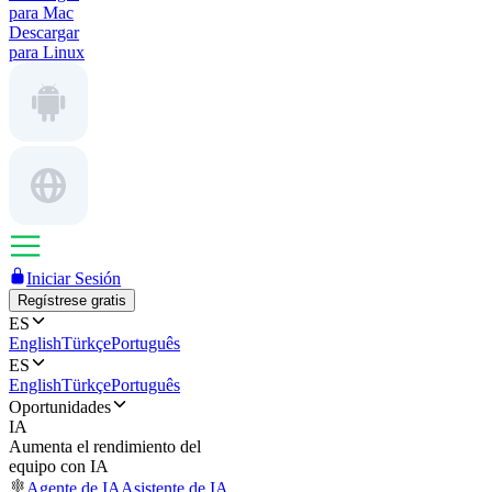
para Mac
Descargar
para Linux
Iniciar Sesión
Regístrese gratis
ES
English
Türkçe
Português
ES
English
Türkçe
Português
Oportunidades
IA
Aumenta el rendimiento del
equipo con IA
Agente de IA
Asistente de IA