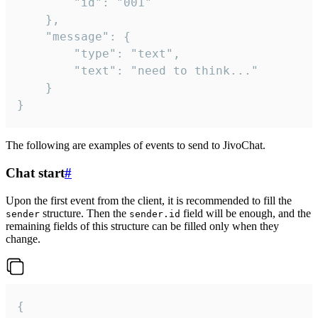
		"id": "001"

	},

	"message": {

		"type": "text",

		"text": "need to think..."

	}

}
The following are examples of events to send to JivoChat.
Chat start
#
Upon the first event from the client, it is recommended to fill the
structure. Then the
field will be enough, and the
sender
sender.id
remaining fields of this structure can be filled only when they
change.
{
