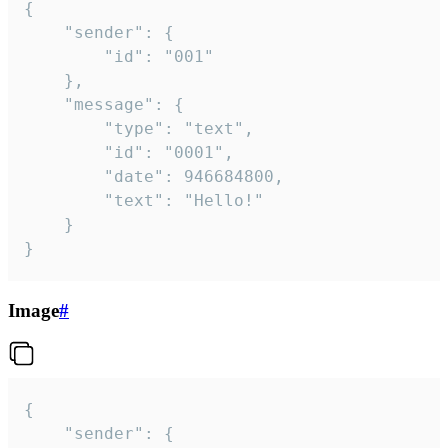
{

	"sender": {

		"id": "001"

	},

	"message": {

		"type": "text",

		"id": "0001",

		"date": 946684800,

		"text": "Hello!"

	}

}
Image
#
{

	"sender": {
