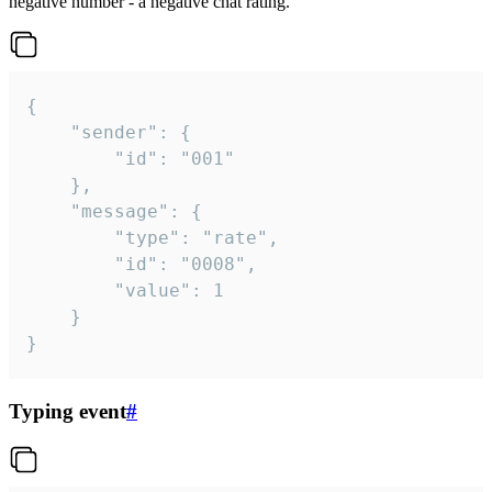
negative number - a negative chat rating.
{

	"sender": {

		"id": "001"

	},

	"message": {

		"type": "rate",

		"id": "0008",

		"value": 1

	}

}
Typing event
#