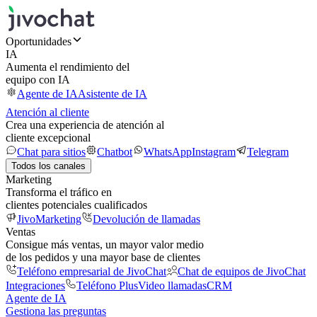
Oportunidades
IA
Aumenta el rendimiento del
equipo con IA
Agente de IA
Asistente de IA
Atención al cliente
Crea una experiencia de atención al
cliente excepcional
Chat para sitios
Chatbot
WhatsApp
Instagram
Telegram
Todos los canales
Marketing
Transforma el tráfico en
clientes potenciales cualificados
JivoMarketing
Devolución de llamadas
Ventas
Consigue más ventas, un mayor valor medio
de los pedidos y una mayor base de clientes
Teléfono empresarial de JivoChat
Chat de equipos de JivoChat
Integraciones
Teléfono Plus
Video llamadas
CRM
Agente de IA
Gestiona las preguntas