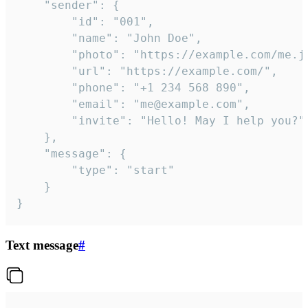
	"sender": {

		"id": "001",

		"name": "John Doe",

		"photo": "https://example.com/me.jpg",

		"url": "https://example.com/",

		"phone": "+1 234 568 890",

		"email": "me@example.com",

		"invite": "Hello! May I help you?"

	},

	"message": {

		"type": "start"

	}

}
Text message
#