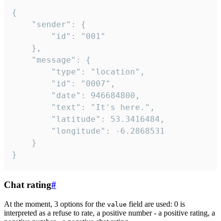
{

	"sender": {

		"id": "001"

	},

	"message": {

		"type": "location",

		"id": "0007",

		"date": 946684800,

		"text": "It's here.",

		"latitude": 53.3416484,

		"longitude": -6.2868531

	}

}
Chat rating
#
At the moment, 3 options for the
field are used: 0 is
value
interpreted as a refuse to rate, a positive number - a positive rating, a