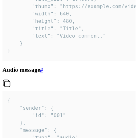
		"thumb": "https://example.com/video_thumb.png",

		"width": 640,

		"height": 480,

		"title": "Title",

		"text": "Video comment."

	}

}
Audio message
#
{

	"sender": {

		"id": "001"

	},

	"message": {

		"type": "audio",
