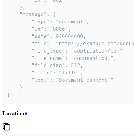
	},

	"message": {

		"type": "document",

		"id": "0006",

		"date": 946684800,

		"file": "https://example.com/document.pdf",

		"mime_type": "application/pdf",

		"file_name": "document.pdf",

		"file_size": 512,

		"title": "Title",

		"text": "Document comment."

	}

}
Location
#