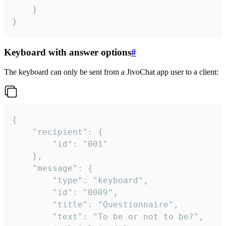
	}

}
Keyboard with answer options
#
The keyboard can only be sent from a JivoChat app user to a client:
{

	"recipient": {

		"id": "001"

	},

	"message": {

		"type": "keyboard",

		"id": "0009",

		"title": "Questionnaire",

		"text": "To be or not to be?",
