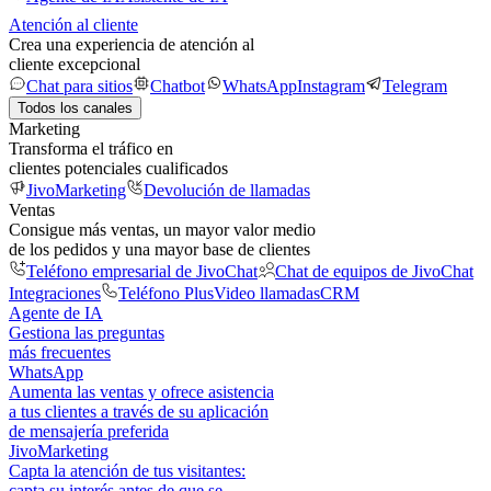
Atención al cliente
Crea una experiencia de atención al
cliente excepcional
Chat para sitios
Chatbot
WhatsApp
Instagram
Telegram
Todos los canales
Marketing
Transforma el tráfico en
clientes potenciales cualificados
JivoMarketing
Devolución de llamadas
Ventas
Consigue más ventas, un mayor valor medio
de los pedidos y una mayor base de clientes
Teléfono empresarial de JivoChat
Chat de equipos de JivoChat
Integraciones
Teléfono Plus
Video llamadas
CRM
Agente de IA
Gestiona las preguntas
más frecuentes
WhatsApp
Aumenta las ventas y ofrece asistencia
a tus clientes a través de su aplicación
de mensajería preferida
JivoMarketing
Capta la atención de tus visitantes:
capta su interés antes de que se