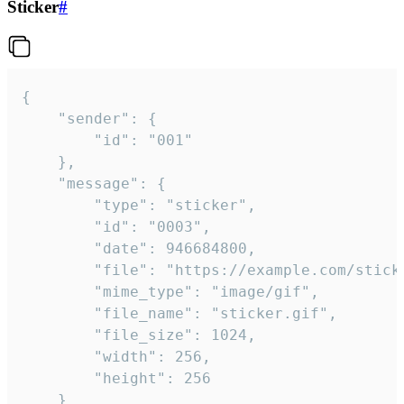
Sticker
#
{

	"sender": {

		"id": "001"

	},

	"message": {

		"type": "sticker",

		"id": "0003",

		"date": 946684800,

		"file": "https://example.com/sticker.gif",

		"mime_type": "image/gif",

		"file_name": "sticker.gif",

		"file_size": 1024,

		"width": 256,

		"height": 256

	}
