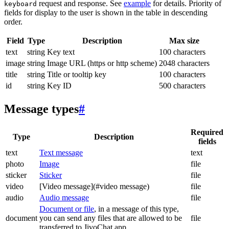
request and response. See
example
for details. Priority of
keyboard
fields for display to the user is shown in the table in descending
order.
Field
Type
Description
Max size
text
string
Key text
100 characters
image
string
Image URL (https or http scheme)
2048 characters
title
string
Title or tooltip key
100 characters
id
string
Key ID
500 characters
Message types
#
Required
Type
Description
fields
text
Text message
text
photo
Image
file
sticker
Sticker
file
video
[Video message](#video message)
file
audio
Audio message
file
Document or file
, in a message of this type,
document
you can send any files that are allowed to be
file
transferred to JivoChat app