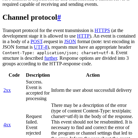
required capable of receiving and sending events.
Channel protocol
#
Transport protocol for the event transmission is
HTTPS
(at the
development stage it is allowed to use
HTTP
). An event is contained
in a body of a
POST
-request in
JSON
format (note: text encoding in
JSON format is
UTF-8
), requests must have an appropriate header
. Event
Content-Type: application/json; charset=utf-8
structure is described
further
. Response options are divided into 3
groups according to the HTTP-response code.
Code
Description
Action
Success.
Event is
2xx
Inform the user about successfull delivery
accepted for
processing
There may be a description of the error
(type of content Content-Type: text/plain;
Request
charset=utf-8) in the body of the response.
failed.
This event should not be resubmitted. It is
4xx
Event
necessary to find and correct the error of
rejected
the program or channel settings that led to