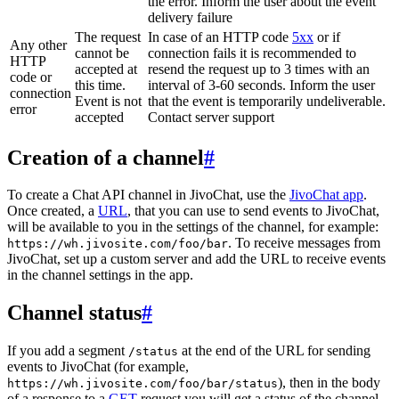
the error. Inform the user about the event
delivery failure
The request
In case of an HTTP code
5xx
or if
Any other
cannot be
connection fails it is recommended to
HTTP
accepted at
resend the request up to 3 times with an
code or
this time.
interval of 3-60 seconds. Inform the user
connection
Event is not
that the event is temporarily undeliverable.
error
accepted
Contact server support
Creation of a channel
#
To create a Chat API channel in JivoChat, use the
JivoChat app
.
Once created, a
URL
, that you can use to send events to JivoChat,
will be available to you in the settings of the channel, for example:
. To receive messages from
https://wh.jivosite.com/foo/bar
JivoChat, set up a custom server and add the URL to receive events
in the channel settings in the app.
Channel status
#
If you add a segment
at the end of the URL for sending
/status
events to JivoChat (for example,
), then in the body
https://wh.jivosite.com/foo/bar/status
of a response to a
GET
-request you will get a status of the channel,