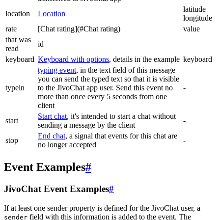
latitude
location
Location
longitude
rate
[Chat rating](#Chat rating)
value
that was
id
read
keyboard
Keyboard with options
, details in the example
keyboard
typing event
, in the text field of this message
you can send the typed text so that it is visible
typein
to the JivoChat app user. Send this event no
-
more than once every 5 seconds from one
client
Start chat
, it's intended to start a chat without
start
-
sending a message by the client
End chat
, a signal that events for this chat are
stop
-
no longer accepted
Event Examples
#
JivoChat Event Examples
#
If at least one sender property is defined for the JivoChat user, a
field with this information is added to the event. The
sender