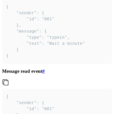
{

	"sender": {

		"id": "001"

	},

	"message": {

		"type": "typein",

		"text": "Wait a minute"

	}

}
Message read event
#
{

	"sender": {

		"id": "001"
