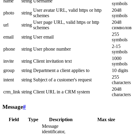
name
string
Username
symbols
User avatar URL, valid https or http
2048
photo
string
schemes
symbols
User page URL, valid https or http
2048
url
string
schemes
символов
255
email
string
User email
symbols
2-15
phone
string
User phone number
symbols
1000
invite
string
Client invitation text
symbols
group
string
Department a client applies to
10 digits
255
intent
string
Subject of a customer's request
characters
2048
crm_link
string
Client URL in a CRM system
characters
Message
#
Field
Type
Description
Max size
Message
identificator,