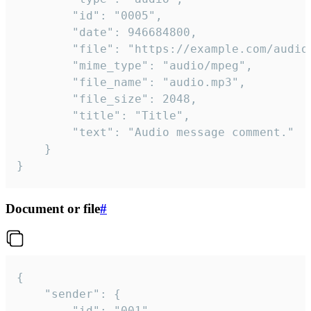
		"id": "0005",

		"date": 946684800,

		"file": "https://example.com/audio.mp3",

		"mime_type": "audio/mpeg",

		"file_name": "audio.mp3",

		"file_size": 2048,

		"title": "Title",

		"text": "Audio message comment."

	}

}
Document or file
#
{

	"sender": {

		"id": "001"
