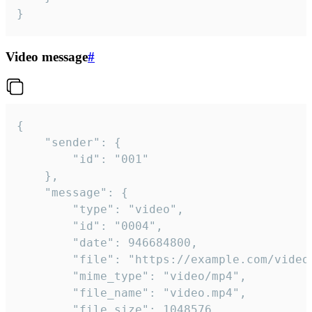
}
Video message
#
{

	"sender": {

		"id": "001"

	},

	"message": {

		"type": "video",

		"id": "0004",

		"date": 946684800,

		"file": "https://example.com/video.mp4",

		"mime_type": "video/mp4",

		"file_name": "video.mp4",

		"file_size": 1048576,
