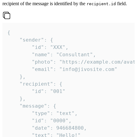
recipient of the message is identified by the
field.
recipient.id
{

	"sender": {

		"id": "XXX",

		"name": "Consultant",

		"photo": "https://example.com/avatar.png",

		"email": "info@jivosite.com"

	},

	"recipient": {

		"id": "001"

	},

	"message": {

		"type": "text",

		"id": "0000",

		"date": 946684800,

		"text": "Hello!"
