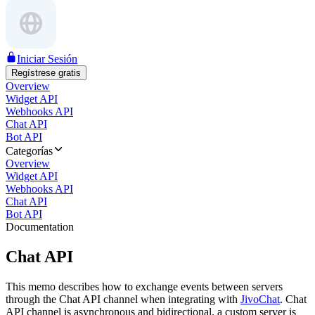
Iniciar Sesión
Regístrese gratis
Overview
Widget API
Webhooks API
Chat API
Bot API
Categorías
Overview
Widget API
Webhooks API
Chat API
Bot API
Documentation
Chat API
This memo describes how to exchange events between servers
through the Chat API channel when integrating with
JivoChat
. Chat
API channel is asynchronous and bidirectional, a custom server is