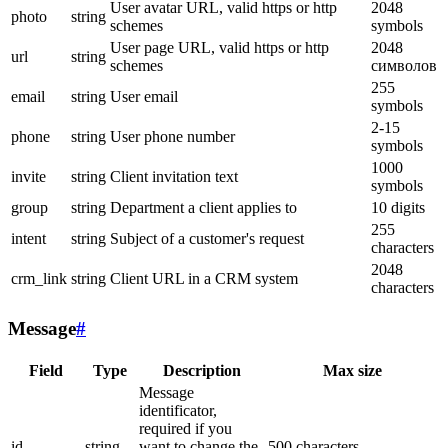
User avatar URL, valid https or http
2048
photo
string
schemes
symbols
User page URL, valid https or http
2048
url
string
schemes
символов
255
email
string
User email
symbols
2-15
phone
string
User phone number
symbols
1000
invite
string
Client invitation text
symbols
group
string
Department a client applies to
10 digits
255
intent
string
Subject of a customer's request
characters
2048
crm_link
string
Client URL in a CRM system
characters
Message
#
Field
Type
Description
Max size
Message
identificator,
required if you
id
string
want to change the
500 characters