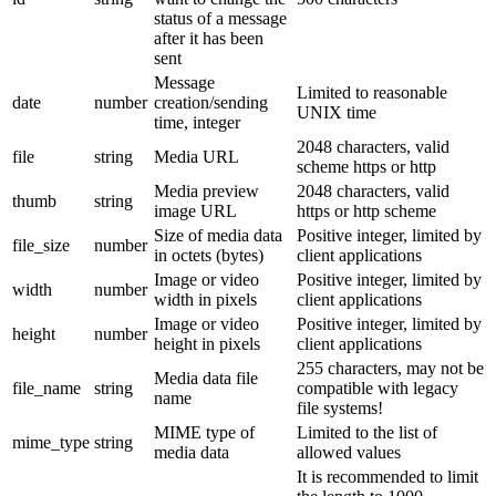
status of a message
after it has been
sent
Message
Limited to reasonable
date
number
creation/sending
UNIX time
time, integer
2048 characters, valid
file
string
Media URL
scheme https or http
Media preview
2048 characters, valid
thumb
string
image URL
https or http scheme
Size of media data
Positive integer, limited by
file_size
number
in octets (bytes)
client applications
Image or video
Positive integer, limited by
width
number
width in pixels
client applications
Image or video
Positive integer, limited by
height
number
height in pixels
client applications
255 characters, may not be
Media data file
file_name
string
compatible with legacy
name
file systems!
MIME type of
Limited to the list of
mime_type
string
media data
allowed values
It is recommended to limit