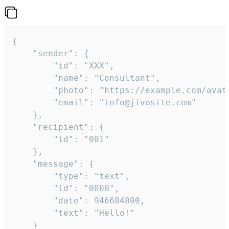
{

	"sender": {

		"id": "XXX",

		"name": "Consultant",

		"photo": "https://example.com/avatar.png",

		"email": "info@jivosite.com"

	},

	"recipient": {

		"id": "001"

	},

	"message": {

		"type": "text",

		"id": "0000",

		"date": 946684800,

		"text": "Hello!"

	}
