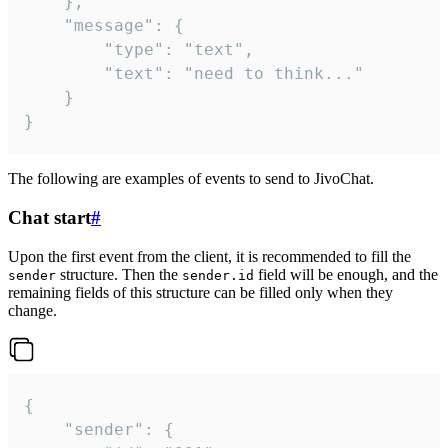
	},

	"message": {

		"type": "text",

		"text": "need to think..."

	}

}
The following are examples of events to send to JivoChat.
Chat start
#
Upon the first event from the client, it is recommended to fill the
structure. Then the
field will be enough, and the
sender
sender.id
remaining fields of this structure can be filled only when they
change.
{

	"sender": {
