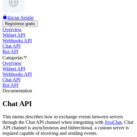
Iniciar Sesión
Regístrese gratis
Overview
Widget API
Webhooks API
Chat API
Bot API
Categorías
Overview
Widget API
Webhooks API
Chat API
Bot API
Documentation
Chat API
This memo describes how to exchange events between servers
through the Chat API channel when integrating with
JivoChat
. Chat
API channel is asynchronous and bidirectional, a custom server is
required capable of receiving and sending events.