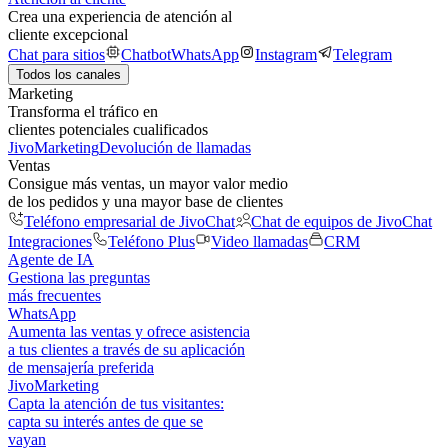
Crea una experiencia de atención al
cliente excepcional
Chat para sitios
Chatbot
WhatsApp
Instagram
Telegram
Todos los canales
Marketing
Transforma el tráfico en
clientes potenciales cualificados
JivoMarketing
Devolución de llamadas
Ventas
Consigue más ventas, un mayor valor medio
de los pedidos y una mayor base de clientes
Teléfono empresarial de JivoChat
Chat de equipos de JivoChat
Integraciones
Teléfono Plus
Video llamadas
CRM
Agente de IA
Gestiona las preguntas
más frecuentes
WhatsApp
Aumenta las ventas y ofrece asistencia
a tus clientes a través de su aplicación
de mensajería preferida
JivoMarketing
Capta la atención de tus visitantes:
capta su interés antes de que se
vayan