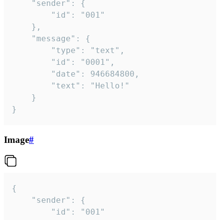
	"sender": {

		"id": "001"

	},

	"message": {

		"type": "text",

		"id": "0001",

		"date": 946684800,

		"text": "Hello!"

	}

}
Image
#
{

	"sender": {

		"id": "001"
