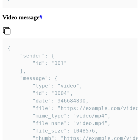
Video message
#
{

	"sender": {

		"id": "001"

	},

	"message": {

		"type": "video",

		"id": "0004",

		"date": 946684800,

		"file": "https://example.com/video.mp4",

		"mime_type": "video/mp4",

		"file_name": "video.mp4",

		"file_size": 1048576,

		"thumb": "https://example.com/video_thumb.png",
