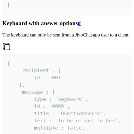
}
Keyboard with answer options
#
The keyboard can only be sent from a JivoChat app user to a client:
{

	"recipient": {

		"id": "001"

	},

	"message": {

		"type": "keyboard",

		"id": "0009",

		"title": "Questionnaire",

		"text": "To be or not to be?",

		"multiple": false,
