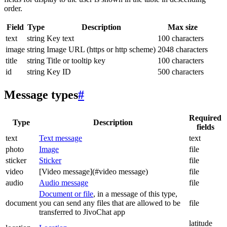
order.
Field
Type
Description
Max size
text
string
Key text
100 characters
image
string
Image URL (https or http scheme)
2048 characters
title
string
Title or tooltip key
100 characters
id
string
Key ID
500 characters
Message types
#
Required
Type
Description
fields
text
Text message
text
photo
Image
file
sticker
Sticker
file
video
[Video message](#video message)
file
audio
Audio message
file
Document or file
, in a message of this type,
document
you can send any files that are allowed to be
file
transferred to JivoChat app
latitude