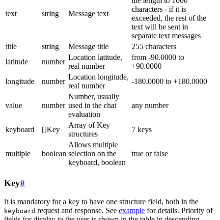
the length to 1000
characters - if it is
text
string
Message text
exceeded, the rest of the
text will be sent in
separate text messages
title
string
Message title
255 characters
Location latitude,
from -90.0000 to
latitude
number
real number
+90.0000
Location longitude,
longitude
number
-180.0000 to +180.0000
real number
Number, usually
value
number
used in the chat
any number
evaluation
Array of Key
keyboard
[]Key
7 keys
structures
Allows multiple
multiple
boolean
selection on the
true or false
keyboard, boolean
Key
#
It is mandatory for a key to have one structure field, both in the
request and response. See
example
for details. Priority of
keyboard
fields for display to the user is shown in the table in descending