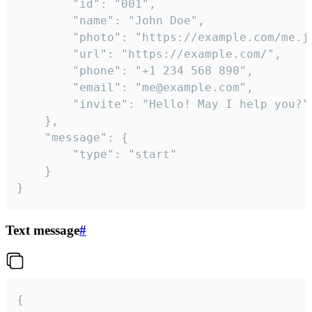
		"id": "001",

		"name": "John Doe",

		"photo": "https://example.com/me.jpg",

		"url": "https://example.com/",

		"phone": "+1 234 568 890",

		"email": "me@example.com",

		"invite": "Hello! May I help you?"

	},

	"message": {

		"type": "start"

	}

}
Text message
#
{
