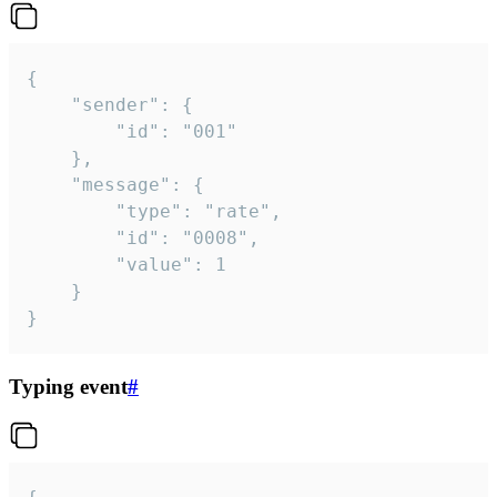
{

	"sender": {

		"id": "001"

	},

	"message": {

		"type": "rate",

		"id": "0008",

		"value": 1

	}

}
Typing event
#