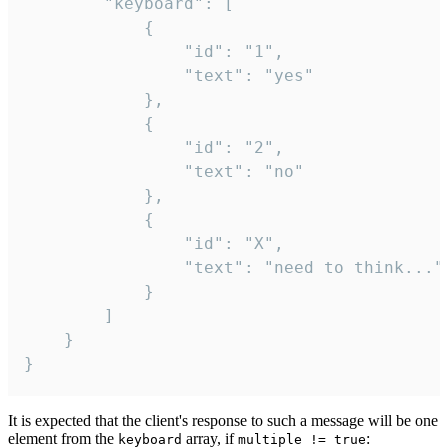
		"keyboard": [

			{

				"id": "1",

				"text": "yes"

			},

			{

				"id": "2",

				"text": "no"

			},

			{

				"id": "X",

				"text": "need to think..."

			}

		]

	}

}
It is expected that the client's response to such a message will be one
element from the
array, if
:
keyboard
multiple != true