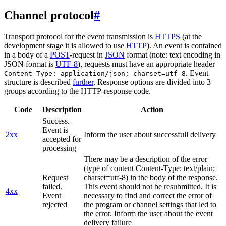
Channel protocol
#
Transport protocol for the event transmission is
HTTPS
(at the
development stage it is allowed to use
HTTP
). An event is contained
in a body of a
POST
-request in
JSON
format (note: text encoding in
JSON format is
UTF-8
), requests must have an appropriate header
. Event
Content-Type: application/json; charset=utf-8
structure is described
further
. Response options are divided into 3
groups according to the HTTP-response code.
Code
Description
Action
Success.
Event is
2xx
Inform the user about successfull delivery
accepted for
processing
There may be a description of the error
(type of content Content-Type: text/plain;
Request
charset=utf-8) in the body of the response.
failed.
This event should not be resubmitted. It is
4xx
Event
necessary to find and correct the error of
rejected
the program or channel settings that led to
the error. Inform the user about the event
delivery failure