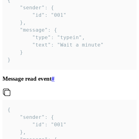
{

	"sender": {

		"id": "001"

	},

	"message": {

		"type": "typein",

		"text": "Wait a minute"

	}

}
Message read event
#
{

	"sender": {

		"id": "001"

	},
