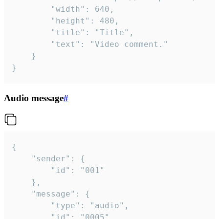
		"width": 640,

		"height": 480,

		"title": "Title",

		"text": "Video comment."

	}

}
Audio message
#
{

	"sender": {

		"id": "001"

	},

	"message": {

		"type": "audio",

		"id": "0005",
