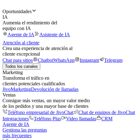
Oportunidades
IA
Aumenta el rendimiento del
equipo con IA
Agente de IA
Asistente de IA
Atención al cliente
Crea una experiencia de atención al
cliente excepcional
Chat para sitios
Chatbot
WhatsApp
Instagram
Telegram
Todos los canales
Marketing
Transforma el tráfico en
clientes potenciales cualificados
JivoMarketing
Devolución de llamadas
Ventas
Consigue más ventas, un mayor valor medio
de los pedidos y una mayor base de clientes
Teléfono empresarial de JivoChat
Chat de equipos de JivoChat
Integraciones
Teléfono Plus
Video llamadas
CRM
Agente de IA
Gestiona las preguntas
más frecuentes