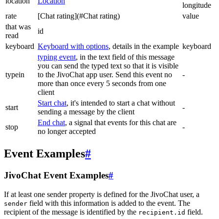
location
Location
longitude
rate
[Chat rating](#Chat rating)
value
that was
id
read
keyboard
Keyboard with options
, details in the example
keyboard
typing event
, in the text field of this message
you can send the typed text so that it is visible
typein
to the JivoChat app user. Send this event no
-
more than once every 5 seconds from one
client
Start chat
, it's intended to start a chat without
start
-
sending a message by the client
End chat
, a signal that events for this chat are
stop
-
no longer accepted
Event Examples
#
JivoChat Event Examples
#
If at least one sender property is defined for the JivoChat user, a
field with this information is added to the event. The
sender
recipient of the message is identified by the
field.
recipient.id