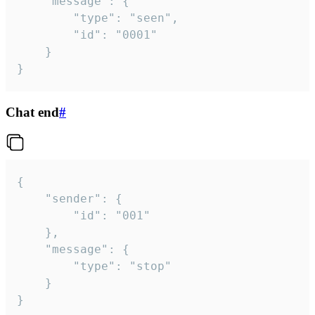
	"message": {

		"type": "seen",

		"id": "0001"

	}

}
Chat end
#
{

	"sender": {

		"id": "001"

	},

	"message": {

		"type": "stop"

	}

}