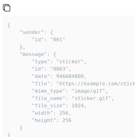
{

	"sender": {

		"id": "001"

	},

	"message": {

		"type": "sticker",

		"id": "0003",

		"date": 946684800,

		"file": "https://example.com/sticker.gif",

		"mime_type": "image/gif",

		"file_name": "sticker.gif",

		"file_size": 1024,

		"width": 256,

		"height": 256

	}

}