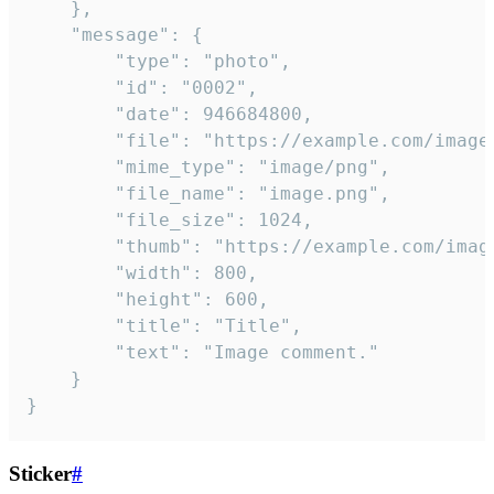
	},

	"message": {

		"type": "photo",

		"id": "0002",

		"date": 946684800,

		"file": "https://example.com/image.png",

		"mime_type": "image/png",

		"file_name": "image.png",

		"file_size": 1024,

		"thumb": "https://example.com/image_thumb.png",

		"width": 800,

		"height": 600,

		"title": "Title",

		"text": "Image comment."

	}

}
Sticker
#