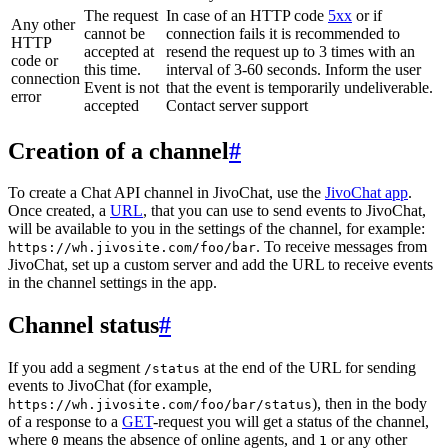
The request
In case of an HTTP code
5xx
or if
Any other
cannot be
connection fails it is recommended to
HTTP
accepted at
resend the request up to 3 times with an
code or
this time.
interval of 3-60 seconds. Inform the user
connection
Event is not
that the event is temporarily undeliverable.
error
accepted
Contact server support
Creation of a channel
#
To create a Chat API channel in JivoChat, use the
JivoChat app
.
Once created, a
URL
, that you can use to send events to JivoChat,
will be available to you in the settings of the channel, for example:
. To receive messages from
https://wh.jivosite.com/foo/bar
JivoChat, set up a custom server and add the URL to receive events
in the channel settings in the app.
Channel status
#
If you add a segment
at the end of the URL for sending
/status
events to JivoChat (for example,
), then in the body
https://wh.jivosite.com/foo/bar/status
of a response to a
GET
-request you will get a status of the channel,
where
means the absence of online agents, and
or any other
0
1