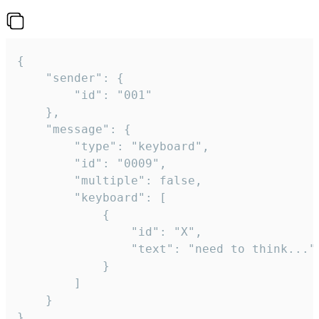
{

	"sender": {

		"id": "001"

	},

	"message": {

		"type": "keyboard",

		"id": "0009",

		"multiple": false,

		"keyboard": [

			{

				"id": "X",

				"text": "need to think..."

			}

		]

	}

}