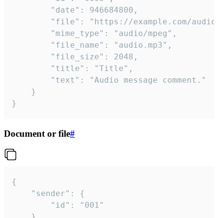
		"date": 946684800,

		"file": "https://example.com/audio.mp3",

		"mime_type": "audio/mpeg",

		"file_name": "audio.mp3",

		"file_size": 2048,

		"title": "Title",

		"text": "Audio message comment."

	}

}
Document or file
#
{

	"sender": {

		"id": "001"

	},
