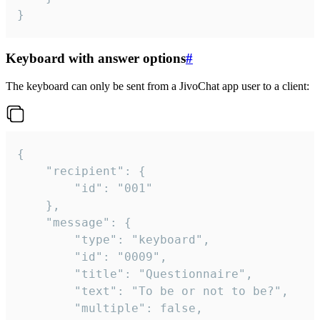
}
Keyboard with answer options
#
The keyboard can only be sent from a JivoChat app user to a client:
{

	"recipient": {

		"id": "001"

	},

	"message": {

		"type": "keyboard",

		"id": "0009",

		"title": "Questionnaire",

		"text": "To be or not to be?",

		"multiple": false,
