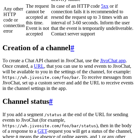
The request
In case of an HTTP code
5xx
or if
Any other
cannot be
connection fails it is recommended to
HTTP
accepted at
resend the request up to 3 times with an
code or
this time.
interval of 3-60 seconds. Inform the user
connection
Event is not
that the event is temporarily undeliverable.
error
accepted
Contact server support
Creation of a channel
#
To create a Chat API channel in JivoChat, use the
JivoChat app
.
Once created, a
URL
, that you can use to send events to JivoChat,
will be available to you in the settings of the channel, for example:
. To receive messages from
https://wh.jivosite.com/foo/bar
JivoChat, set up a custom server and add the URL to receive events
in the channel settings in the app.
Channel status
#
If you add a segment
at the end of the URL for sending
/status
events to JivoChat (for example,
), then in the body
https://wh.jivosite.com/foo/bar/status
of a response to a
GET
-request you will get a status of the channel,
where
means the absence of online agents, and
or any other
0
1