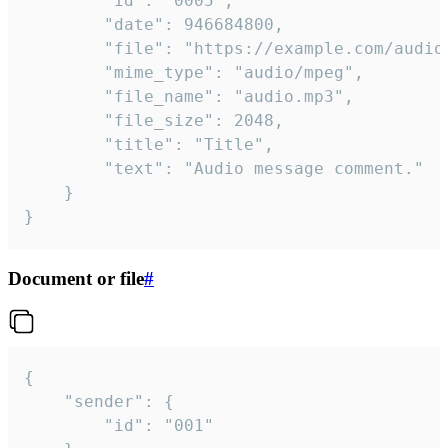
		"id": "0005",

		"date": 946684800,

		"file": "https://example.com/audio.mp3",

		"mime_type": "audio/mpeg",

		"file_name": "audio.mp3",

		"file_size": 2048,

		"title": "Title",

		"text": "Audio message comment."

	}

}
Document or file
#
{

	"sender": {

		"id": "001"
