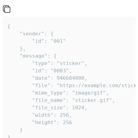
{

	"sender": {

		"id": "001"

	},

	"message": {

		"type": "sticker",

		"id": "0003",

		"date": 946684800,

		"file": "https://example.com/sticker.gif",

		"mime_type": "image/gif",

		"file_name": "sticker.gif",

		"file_size": 1024,

		"width": 256,

		"height": 256

	}

}