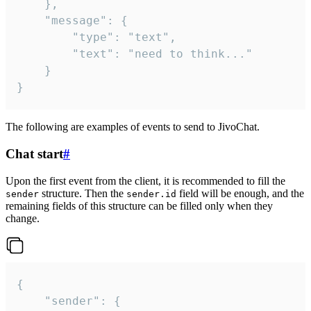
	},

	"message": {

		"type": "text",

		"text": "need to think..."

	}

}
The following are examples of events to send to JivoChat.
Chat start
#
Upon the first event from the client, it is recommended to fill the
structure. Then the
field will be enough, and the
sender
sender.id
remaining fields of this structure can be filled only when they
change.
{

	"sender": {
