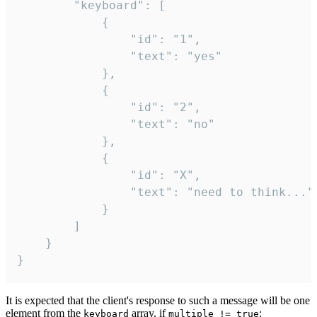
		"keyboard": [

			{

				"id": "1",

				"text": "yes"

			},

			{

				"id": "2",

				"text": "no"

			},

			{

				"id": "X",

				"text": "need to think..."

			}

		]

	}

}
It is expected that the client's response to such a message will be one
element from the
array, if
:
keyboard
multiple != true