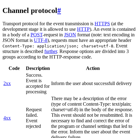
Channel protocol
#
Transport protocol for the event transmission is
HTTPS
(at the
development stage it is allowed to use
HTTP
). An event is contained
in a body of a
POST
-request in
JSON
format (note: text encoding in
JSON format is
UTF-8
), requests must have an appropriate header
. Event
Content-Type: application/json; charset=utf-8
structure is described
further
. Response options are divided into 3
groups according to the HTTP-response code.
Code
Description
Action
Success.
Event is
2xx
Inform the user about successfull delivery
accepted for
processing
There may be a description of the error
(type of content Content-Type: text/plain;
Request
charset=utf-8) in the body of the response.
failed.
This event should not be resubmitted. It is
4xx
Event
necessary to find and correct the error of
rejected
the program or channel settings that led to
the error. Inform the user about the event
delivery failure