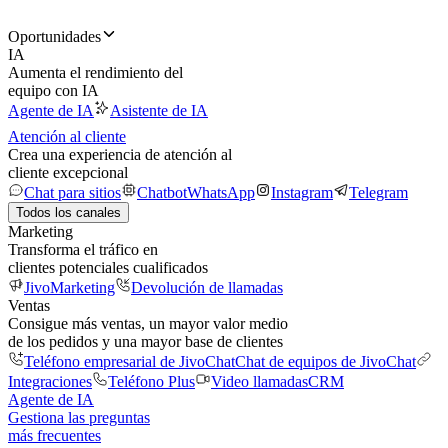
Oportunidades
IA
Aumenta el rendimiento del
equipo con IA
Agente de IA
Asistente de IA
Atención al cliente
Crea una experiencia de atención al
cliente excepcional
Chat para sitios
Chatbot
WhatsApp
Instagram
Telegram
Todos los canales
Marketing
Transforma el tráfico en
clientes potenciales cualificados
JivoMarketing
Devolución de llamadas
Ventas
Consigue más ventas, un mayor valor medio
de los pedidos y una mayor base de clientes
Teléfono empresarial de JivoChat
Chat de equipos de JivoChat
Integraciones
Teléfono Plus
Video llamadas
CRM
Agente de IA
Gestiona las preguntas
más frecuentes