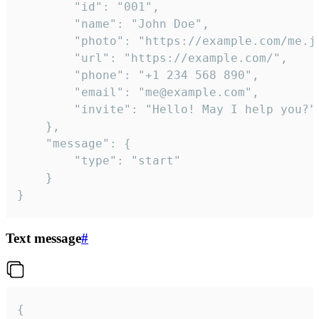
		"id": "001",

		"name": "John Doe",

		"photo": "https://example.com/me.jpg",

		"url": "https://example.com/",

		"phone": "+1 234 568 890",

		"email": "me@example.com",

		"invite": "Hello! May I help you?"

	},

	"message": {

		"type": "start"

	}

}
Text message
#
{
