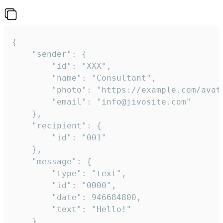
{

	"sender": {

		"id": "XXX",

		"name": "Consultant",

		"photo": "https://example.com/avatar.png",

		"email": "info@jivosite.com"

	},

	"recipient": {

		"id": "001"

	},

	"message": {

		"type": "text",

		"id": "0000",

		"date": 946684800,

		"text": "Hello!"

	}
