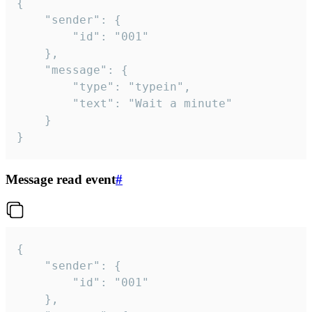
{

	"sender": {

		"id": "001"

	},

	"message": {

		"type": "typein",

		"text": "Wait a minute"

	}

}
Message read event
#
{

	"sender": {

		"id": "001"

	},
