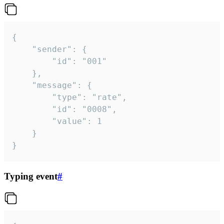
{

	"sender": {

		"id": "001"

	},

	"message": {

		"type": "rate",

		"id": "0008",

		"value": 1

	}

}
Typing event
#