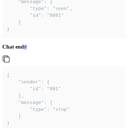
	"message": {

		"type": "seen",

		"id": "0001"

	}

}
Chat end
#
{

	"sender": {

		"id": "001"

	},

	"message": {

		"type": "stop"

	}

}