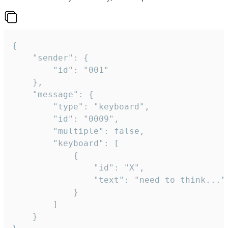
{

	"sender": {

		"id": "001"

	},

	"message": {

		"type": "keyboard",

		"id": "0009",

		"multiple": false,

		"keyboard": [

			{

				"id": "X",

				"text": "need to think..."

			}

		]

	}
