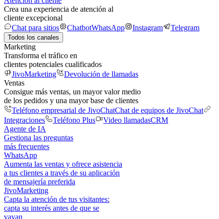
Atención al cliente
Crea una experiencia de atención al
cliente excepcional
Chat para sitios
Chatbot
WhatsApp
Instagram
Telegram
Todos los canales
Marketing
Transforma el tráfico en
clientes potenciales cualificados
JivoMarketing
Devolución de llamadas
Ventas
Consigue más ventas, un mayor valor medio
de los pedidos y una mayor base de clientes
Teléfono empresarial de JivoChat
Chat de equipos de JivoChat
Integraciones
Teléfono Plus
Video llamadas
CRM
Agente de IA
Gestiona las preguntas
más frecuentes
WhatsApp
Aumenta las ventas y ofrece asistencia
a tus clientes a través de su aplicación
de mensajería preferida
JivoMarketing
Capta la atención de tus visitantes:
capta su interés antes de que se
vayan