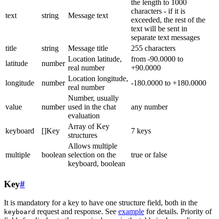
the length to 1000
characters - if it is
text
string
Message text
exceeded, the rest of the
text will be sent in
separate text messages
title
string
Message title
255 characters
Location latitude,
from -90.0000 to
latitude
number
real number
+90.0000
Location longitude,
longitude
number
-180.0000 to +180.0000
real number
Number, usually
value
number
used in the chat
any number
evaluation
Array of Key
keyboard
[]Key
7 keys
structures
Allows multiple
multiple
boolean
selection on the
true or false
keyboard, boolean
Key
#
It is mandatory for a key to have one structure field, both in the
request and response. See
example
for details. Priority of
keyboard