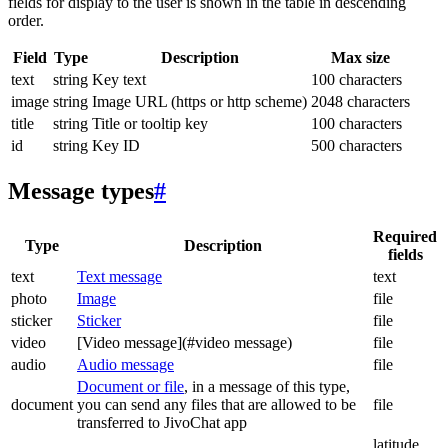
fields for display to the user is shown in the table in descending
order.
Field
Type
Description
Max size
text
string
Key text
100 characters
image
string
Image URL (https or http scheme)
2048 characters
title
string
Title or tooltip key
100 characters
id
string
Key ID
500 characters
Message types
#
Required
Type
Description
fields
text
Text message
text
photo
Image
file
sticker
Sticker
file
video
[Video message](#video message)
file
audio
Audio message
file
Document or file
, in a message of this type,
document
you can send any files that are allowed to be
file
transferred to JivoChat app
latitude