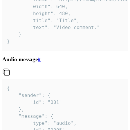
		"width": 640,

		"height": 480,

		"title": "Title",

		"text": "Video comment."

	}

}
Audio message
#
{

	"sender": {

		"id": "001"

	},

	"message": {

		"type": "audio",
