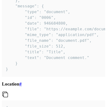
	},

	"message": {

		"type": "document",

		"id": "0006",

		"date": 946684800,

		"file": "https://example.com/document.pdf",

		"mime_type": "application/pdf",

		"file_name": "document.pdf",

		"file_size": 512,

		"title": "Title",

		"text": "Document comment."

	}

}
Location
#