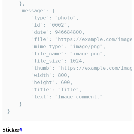
	},

	"message": {

		"type": "photo",

		"id": "0002",

		"date": 946684800,

		"file": "https://example.com/image.png",

		"mime_type": "image/png",

		"file_name": "image.png",

		"file_size": 1024,

		"thumb": "https://example.com/image_thumb.png",

		"width": 800,

		"height": 600,

		"title": "Title",

		"text": "Image comment."

	}

}
Sticker
#