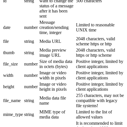
id
string
want to change the
500 characters
status of a message
after it has been
sent
Message
Limited to reasonable
date
number
creation/sending
UNIX time
time, integer
2048 characters, valid
file
string
Media URL
scheme https or http
Media preview
2048 characters, valid
thumb
string
image URL
https or http scheme
Size of media data
Positive integer, limited by
file_size
number
in octets (bytes)
client applications
Image or video
Positive integer, limited by
width
number
width in pixels
client applications
Image or video
Positive integer, limited by
height
number
height in pixels
client applications
255 characters, may not be
Media data file
file_name
string
compatible with legacy
name
file systems!
MIME type of
Limited to the list of
mime_type
string
media data
allowed values
It is recommended to limit