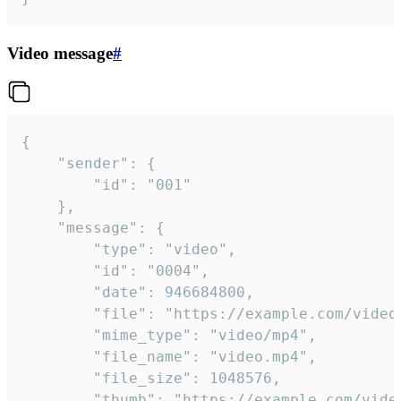
Video message
#
{

	"sender": {

		"id": "001"

	},

	"message": {

		"type": "video",

		"id": "0004",

		"date": 946684800,

		"file": "https://example.com/video.mp4",

		"mime_type": "video/mp4",

		"file_name": "video.mp4",

		"file_size": 1048576,

		"thumb": "https://example.com/video_thumb.png",
