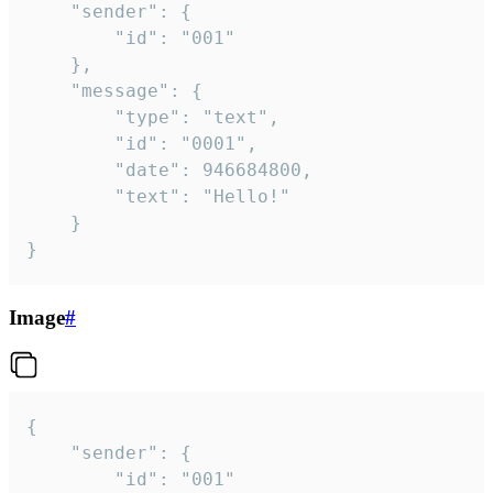
	"sender": {

		"id": "001"

	},

	"message": {

		"type": "text",

		"id": "0001",

		"date": 946684800,

		"text": "Hello!"

	}

}
Image
#
{

	"sender": {

		"id": "001"
