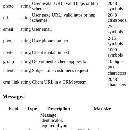
User avatar URL, valid https or http
2048
photo
string
schemes
symbols
User page URL, valid https or http
2048
url
string
schemes
символов
255
email
string
User email
symbols
2-15
phone
string
User phone number
symbols
1000
invite
string
Client invitation text
symbols
group
string
Department a client applies to
10 digits
255
intent
string
Subject of a customer's request
characters
2048
crm_link
string
Client URL in a CRM system
characters
Message
#
Field
Type
Description
Max size
Message
identificator,
required if you