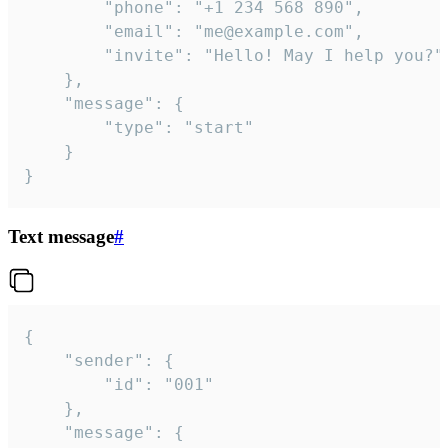
		"phone": "+1 234 568 890",

		"email": "me@example.com",

		"invite": "Hello! May I help you?"

	},

	"message": {

		"type": "start"

	}

}
Text message
#
{

	"sender": {

		"id": "001"

	},

	"message": {
