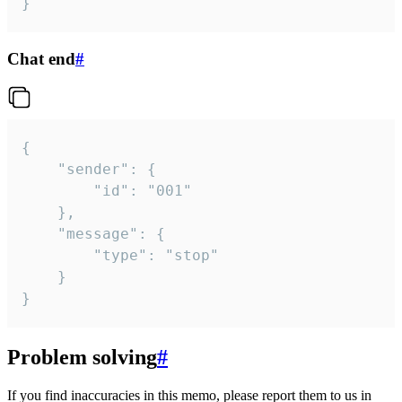
}
Chat end
#
{

	"sender": {

		"id": "001"

	},

	"message": {

		"type": "stop"

	}

}
Problem solving
#
If you find inaccuracies in this memo, please report them to us in