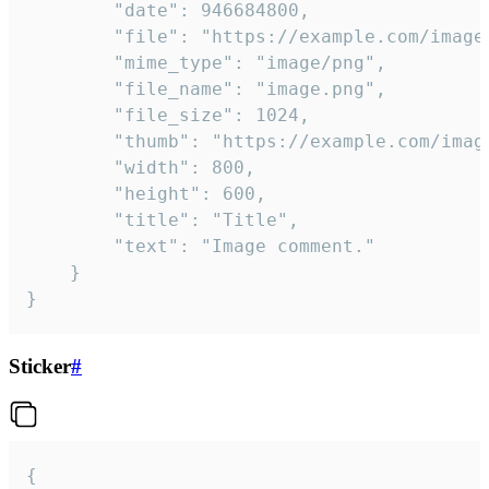
		"date": 946684800,

		"file": "https://example.com/image.png",

		"mime_type": "image/png",

		"file_name": "image.png",

		"file_size": 1024,

		"thumb": "https://example.com/image_thumb.png",

		"width": 800,

		"height": 600,

		"title": "Title",

		"text": "Image comment."

	}

}
Sticker
#
{
