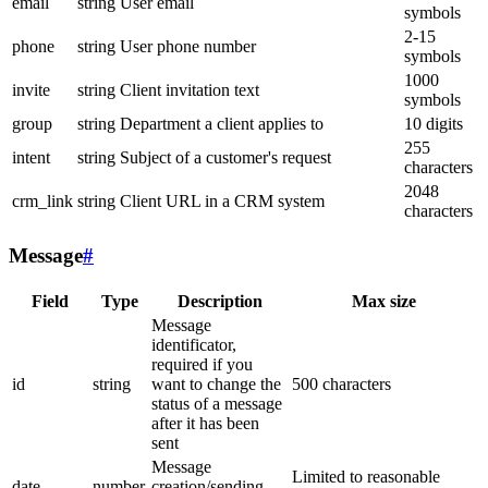
email
string
User email
symbols
2-15
phone
string
User phone number
symbols
1000
invite
string
Client invitation text
symbols
group
string
Department a client applies to
10 digits
255
intent
string
Subject of a customer's request
characters
2048
crm_link
string
Client URL in a CRM system
characters
Message
#
Field
Type
Description
Max size
Message
identificator,
required if you
id
string
want to change the
500 characters
status of a message
after it has been
sent
Message
Limited to reasonable
date
number
creation/sending