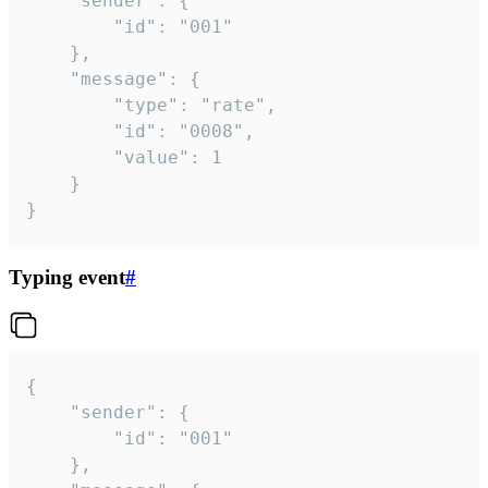
	"sender": {

		"id": "001"

	},

	"message": {

		"type": "rate",

		"id": "0008",

		"value": 1

	}

}
Typing event
#
{

	"sender": {

		"id": "001"

	},
