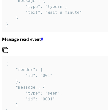
	"message": {

		"type": "typein",

		"text": "Wait a minute"

	}

}
Message read event
#
{

	"sender": {

		"id": "001"

	},

	"message": {

		"type": "seen",

		"id": "0001"

	}
