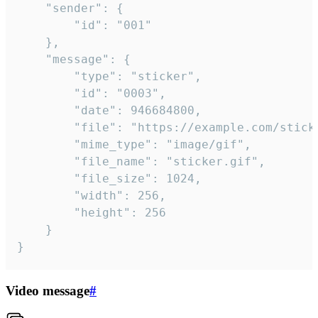
	"sender": {

		"id": "001"

	},

	"message": {

		"type": "sticker",

		"id": "0003",

		"date": 946684800,

		"file": "https://example.com/sticker.gif",

		"mime_type": "image/gif",

		"file_name": "sticker.gif",

		"file_size": 1024,

		"width": 256,

		"height": 256

	}

}
Video message
#