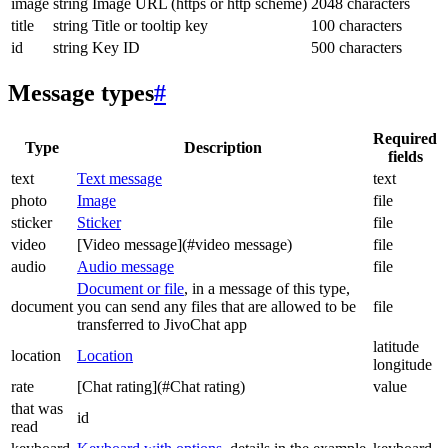
image
string
Image URL (https or http scheme)
2048 characters
title
string
Title or tooltip key
100 characters
id
string
Key ID
500 characters
Message types
#
Required
Type
Description
fields
text
Text message
text
photo
Image
file
sticker
Sticker
file
video
[Video message](#video message)
file
audio
Audio message
file
Document or file
, in a message of this type,
document
you can send any files that are allowed to be
file
transferred to JivoChat app
latitude
location
Location
longitude
rate
[Chat rating](#Chat rating)
value
that was
id
read