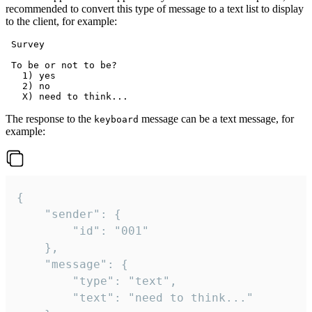
recommended to convert this type of message to a text list to display
to the client, for example:
 Survey

 To be or not to be?

   1) yes

   2) no

The response to the
message can be a text message, for
keyboard
example:
{

	"sender": {

		"id": "001"

	},

	"message": {

		"type": "text",

		"text": "need to think..."
