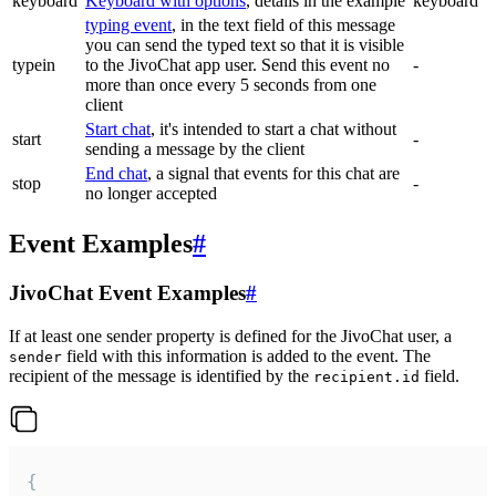
keyboard
Keyboard with options
, details in the example
keyboard
typing event
, in the text field of this message
you can send the typed text so that it is visible
typein
to the JivoChat app user. Send this event no
-
more than once every 5 seconds from one
client
Start chat
, it's intended to start a chat without
start
-
sending a message by the client
End chat
, a signal that events for this chat are
stop
-
no longer accepted
Event Examples
#
JivoChat Event Examples
#
If at least one sender property is defined for the JivoChat user, a
field with this information is added to the event. The
sender
recipient of the message is identified by the
field.
recipient.id
{
