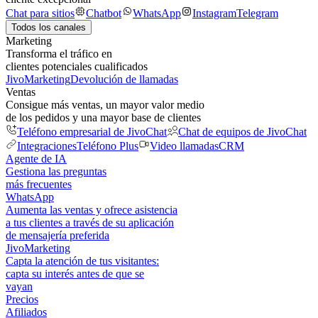
Chat para sitios
Chatbot
WhatsApp
Instagram
Telegram
Todos los canales
Marketing
Transforma el tráfico en
clientes potenciales cualificados
JivoMarketing
Devolución de llamadas
Ventas
Consigue más ventas, un mayor valor medio
de los pedidos y una mayor base de clientes
Teléfono empresarial de JivoChat
Chat de equipos de JivoChat
Integraciones
Teléfono Plus
Video llamadas
CRM
Agente de IA
Gestiona las preguntas
más frecuentes
WhatsApp
Aumenta las ventas y ofrece asistencia
a tus clientes a través de su aplicación
de mensajería preferida
JivoMarketing
Capta la atención de tus visitantes:
capta su interés antes de que se
vayan
Precios
Afiliados