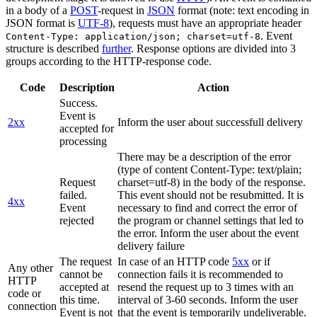
in a body of a
POST
-request in
JSON
format (note: text encoding in
JSON format is
UTF-8
), requests must have an appropriate header
. Event
Content-Type: application/json; charset=utf-8
structure is described
further
. Response options are divided into 3
groups according to the HTTP-response code.
Code
Description
Action
Success.
Event is
2xx
Inform the user about successfull delivery
accepted for
processing
There may be a description of the error
(type of content Content-Type: text/plain;
Request
charset=utf-8) in the body of the response.
failed.
This event should not be resubmitted. It is
4xx
Event
necessary to find and correct the error of
rejected
the program or channel settings that led to
the error. Inform the user about the event
delivery failure
The request
In case of an HTTP code
5xx
or if
Any other
cannot be
connection fails it is recommended to
HTTP
accepted at
resend the request up to 3 times with an
code or
this time.
interval of 3-60 seconds. Inform the user
connection
Event is not
that the event is temporarily undeliverable.