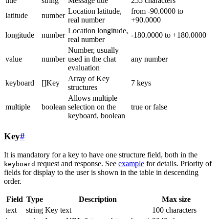
title
string
Message title
255 characters
Location latitude,
from -90.0000 to
latitude
number
real number
+90.0000
Location longitude,
longitude
number
-180.0000 to +180.0000
real number
Number, usually
value
number
used in the chat
any number
evaluation
Array of Key
keyboard
[]Key
7 keys
structures
Allows multiple
multiple
boolean
selection on the
true or false
keyboard, boolean
Key
#
It is mandatory for a key to have one structure field, both in the
request and response. See
example
for details. Priority of
keyboard
fields for display to the user is shown in the table in descending
order.
Field
Type
Description
Max size
text
string
Key text
100 characters