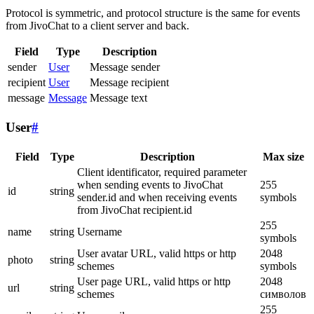
Protocol is symmetric, and protocol structure is the same for events
from JivoChat to a client server and back.
Field
Type
Description
sender
User
Message sender
recipient
User
Message recipient
message
Message
Message text
User
#
Field
Type
Description
Max size
Client identificator, required parameter
when sending events to JivoChat
255
id
string
sender.id and when receiving events
symbols
from JivoChat recipient.id
255
name
string
Username
symbols
User avatar URL, valid https or http
2048
photo
string
schemes
symbols
User page URL, valid https or http
2048
url
string
schemes
символов
255