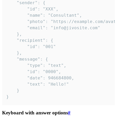
	"sender": {

		"id": "XXX",

		"name": "Consultant",

		"photo": "https://example.com/avatar.png",

		"email": "info@jivosite.com"

	},

	"recipient": {

		"id": "001"

	},

	"message": {

		"type": "text",

		"id": "0000",

		"date": 946684800,

		"text": "Hello!"

	}

}
Keyboard with answer options
#