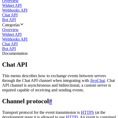
Overview
Widget API
Webhooks API
Chat API
Bot API
Categorías
Overview
Widget API
Webhooks API
Chat API
Bot API
Documentation
Chat API
This memo describes how to exchange events between servers
through the Chat API channel when integrating with
JivoChat
. Chat
API channel is asynchronous and bidirectional, a custom server is
required capable of receiving and sending events.
Channel protocol
#
Transport protocol for the event transmission is
HTTPS
(at the
development stage it is allowed to use
HTTP
). An event is contained