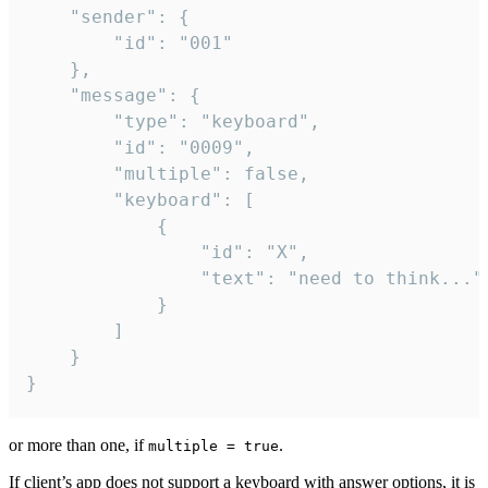
	"sender": {

		"id": "001"

	},

	"message": {

		"type": "keyboard",

		"id": "0009",

		"multiple": false,

		"keyboard": [

			{

				"id": "X",

				"text": "need to think..."

			}

		]

	}

}
or more than one, if
.
multiple = true
If client’s app does not support a keyboard with answer options, it is