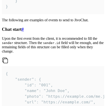
	}

}
The following are examples of events to send to JivoChat.
Chat start
#
Upon the first event from the client, it is recommended to fill the
structure. Then the
field will be enough, and the
sender
sender.id
remaining fields of this structure can be filled only when they
change.
{

	"sender": {

		"id": "001",

		"name": "John Doe",

		"photo": "https://example.com/me.jpg",

		"url": "https://example.com/",
