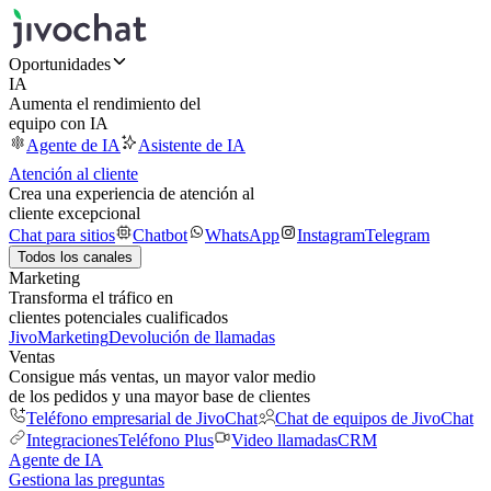
Oportunidades
IA
Aumenta el rendimiento del
equipo con IA
Agente de IA
Asistente de IA
Atención al cliente
Crea una experiencia de atención al
cliente excepcional
Chat para sitios
Chatbot
WhatsApp
Instagram
Telegram
Todos los canales
Marketing
Transforma el tráfico en
clientes potenciales cualificados
JivoMarketing
Devolución de llamadas
Ventas
Consigue más ventas, un mayor valor medio
de los pedidos y una mayor base de clientes
Teléfono empresarial de JivoChat
Chat de equipos de JivoChat
Integraciones
Teléfono Plus
Video llamadas
CRM
Agente de IA
Gestiona las preguntas