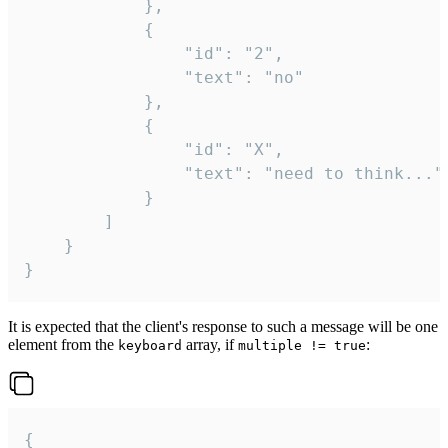
			},

			{

				"id": "2",

				"text": "no"

			},

			{

				"id": "X",

				"text": "need to think..."

			}

		]

	}

}
It is expected that the client's response to such a message will be one
element from the
array, if
:
keyboard
multiple != true
{
