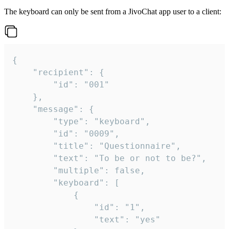
The keyboard can only be sent from a JivoChat app user to a client:
{

	"recipient": {

		"id": "001"

	},

	"message": {

		"type": "keyboard",

		"id": "0009",

		"title": "Questionnaire",

		"text": "To be or not to be?",

		"multiple": false,

		"keyboard": [

			{

				"id": "1",

				"text": "yes"
