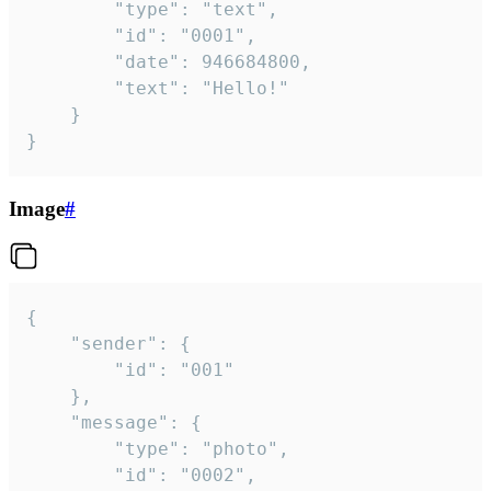
		"type": "text",

		"id": "0001",

		"date": 946684800,

		"text": "Hello!"

	}

}
Image
#
{

	"sender": {

		"id": "001"

	},

	"message": {

		"type": "photo",

		"id": "0002",
