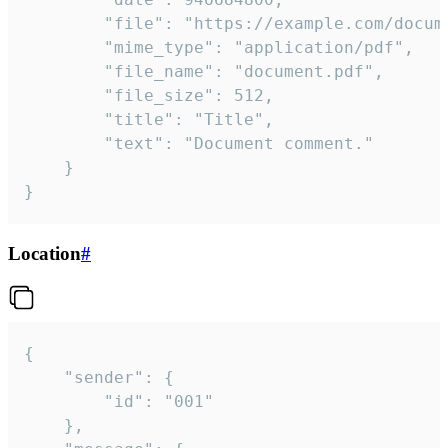
		"file": "https://example.com/document.pdf",

		"mime_type": "application/pdf",

		"file_name": "document.pdf",

		"file_size": 512,

		"title": "Title",

		"text": "Document comment."

	}

}
Location
#
{

	"sender": {

		"id": "001"

	},
