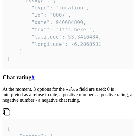
	"message": {

		"type": "location",

		"id": "0007",

		"date": 946684800,

		"text": "It's here.",

		"latitude": 53.3416484,

		"longitude": -6.2868531

	}

}
Chat rating
#
At the moment, 3 options for the
field are used: 0 is
value
interpreted as a refuse to rate, a positive number - a positive rating, a
negative number - a negative chat rating.
{
