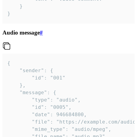
	}

}
Audio message
#
{

	"sender": {

		"id": "001"

	},

	"message": {

		"type": "audio",

		"id": "0005",

		"date": 946684800,

		"file": "https://example.com/audio.mp3",

		"mime_type": "audio/mpeg",

		"file_name": "audio.mp3",
