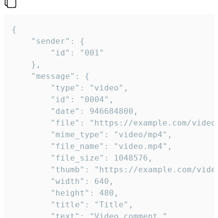
{

	"sender": {

		"id": "001"

	},

	"message": {

		"type": "video",

		"id": "0004",

		"date": 946684800,

		"file": "https://example.com/video.mp4",

		"mime_type": "video/mp4",

		"file_name": "video.mp4",

		"file_size": 1048576,

		"thumb": "https://example.com/video_thumb.png",

		"width": 640,

		"height": 480,

		"title": "Title",

		"text": "Video comment."
