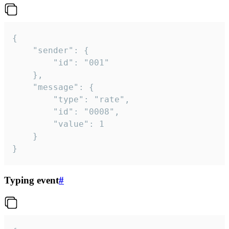
{

	"sender": {

		"id": "001"

	},

	"message": {

		"type": "rate",

		"id": "0008",

		"value": 1

	}

}
Typing event
#