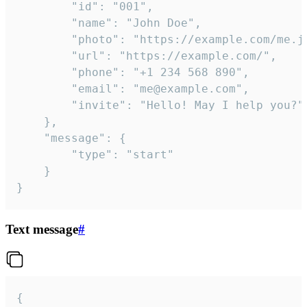
		"id": "001",

		"name": "John Doe",

		"photo": "https://example.com/me.jpg",

		"url": "https://example.com/",

		"phone": "+1 234 568 890",

		"email": "me@example.com",

		"invite": "Hello! May I help you?"

	},

	"message": {

		"type": "start"

	}

}
Text message
#
{
