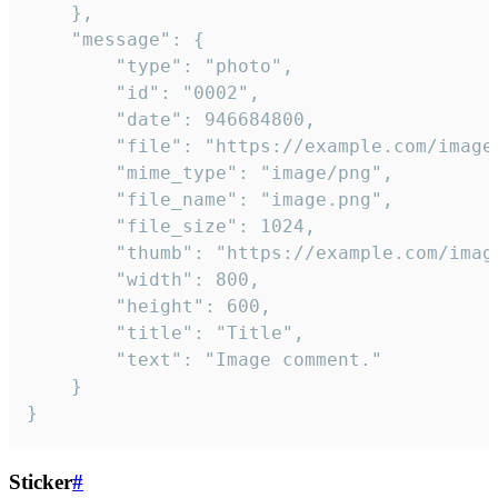
	},

	"message": {

		"type": "photo",

		"id": "0002",

		"date": 946684800,

		"file": "https://example.com/image.png",

		"mime_type": "image/png",

		"file_name": "image.png",

		"file_size": 1024,

		"thumb": "https://example.com/image_thumb.png",

		"width": 800,

		"height": 600,

		"title": "Title",

		"text": "Image comment."

	}

}
Sticker
#