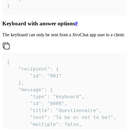
}
Keyboard with answer options
#
The keyboard can only be sent from a JivoChat app user to a client:
{

	"recipient": {

		"id": "001"

	},

	"message": {

		"type": "keyboard",

		"id": "0009",

		"title": "Questionnaire",

		"text": "To be or not to be?",

		"multiple": false,
