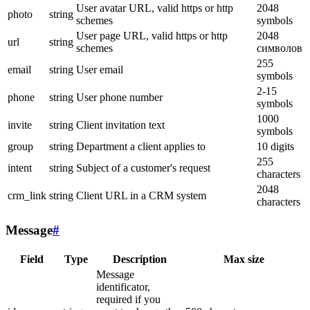
User avatar URL, valid https or http
2048
photo
string
schemes
symbols
User page URL, valid https or http
2048
url
string
schemes
символов
255
email
string
User email
symbols
2-15
phone
string
User phone number
symbols
1000
invite
string
Client invitation text
symbols
group
string
Department a client applies to
10 digits
255
intent
string
Subject of a customer's request
characters
2048
crm_link
string
Client URL in a CRM system
characters
Message
#
Field
Type
Description
Max size
Message
identificator,
required if you