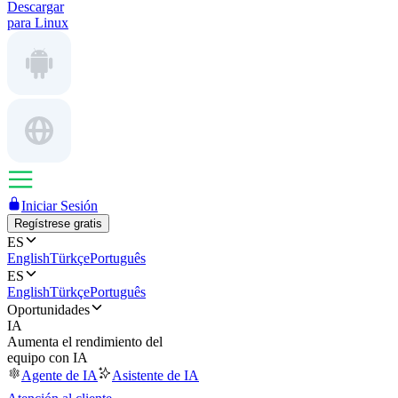
Descargar
para Linux
Iniciar Sesión
Regístrese gratis
ES
English
Türkçe
Português
ES
English
Türkçe
Português
Oportunidades
IA
Aumenta el rendimiento del
equipo con IA
Agente de IA
Asistente de IA