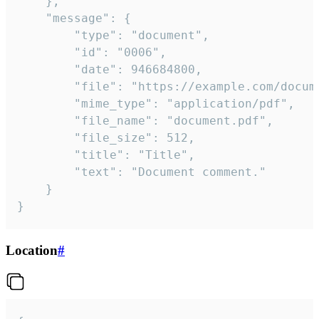
	},

	"message": {

		"type": "document",

		"id": "0006",

		"date": 946684800,

		"file": "https://example.com/document.pdf",

		"mime_type": "application/pdf",

		"file_name": "document.pdf",

		"file_size": 512,

		"title": "Title",

		"text": "Document comment."

	}

}
Location
#