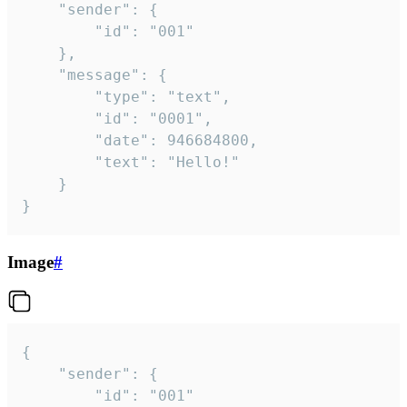
	"sender": {

		"id": "001"

	},

	"message": {

		"type": "text",

		"id": "0001",

		"date": 946684800,

		"text": "Hello!"

	}

}
Image
#
{

	"sender": {

		"id": "001"
