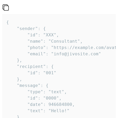
{

	"sender": {

		"id": "XXX",

		"name": "Consultant",

		"photo": "https://example.com/avatar.png",

		"email": "info@jivosite.com"

	},

	"recipient": {

		"id": "001"

	},

	"message": {

		"type": "text",

		"id": "0000",

		"date": 946684800,

		"text": "Hello!"

	}
