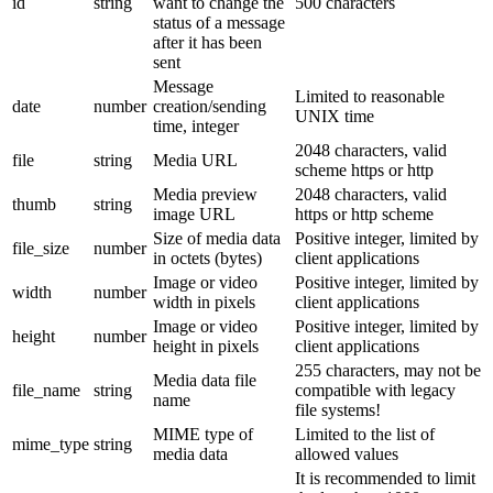
id
string
want to change the
500 characters
status of a message
after it has been
sent
Message
Limited to reasonable
date
number
creation/sending
UNIX time
time, integer
2048 characters, valid
file
string
Media URL
scheme https or http
Media preview
2048 characters, valid
thumb
string
image URL
https or http scheme
Size of media data
Positive integer, limited by
file_size
number
in octets (bytes)
client applications
Image or video
Positive integer, limited by
width
number
width in pixels
client applications
Image or video
Positive integer, limited by
height
number
height in pixels
client applications
255 characters, may not be
Media data file
file_name
string
compatible with legacy
name
file systems!
MIME type of
Limited to the list of
mime_type
string
media data
allowed values
It is recommended to limit