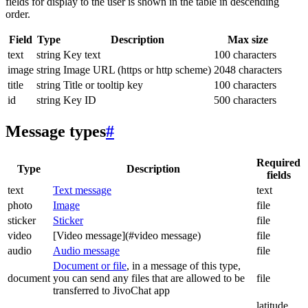
fields for display to the user is shown in the table in descending
order.
Field
Type
Description
Max size
text
string
Key text
100 characters
image
string
Image URL (https or http scheme)
2048 characters
title
string
Title or tooltip key
100 characters
id
string
Key ID
500 characters
Message types
#
Required
Type
Description
fields
text
Text message
text
photo
Image
file
sticker
Sticker
file
video
[Video message](#video message)
file
audio
Audio message
file
Document or file
, in a message of this type,
document
you can send any files that are allowed to be
file
transferred to JivoChat app
latitude