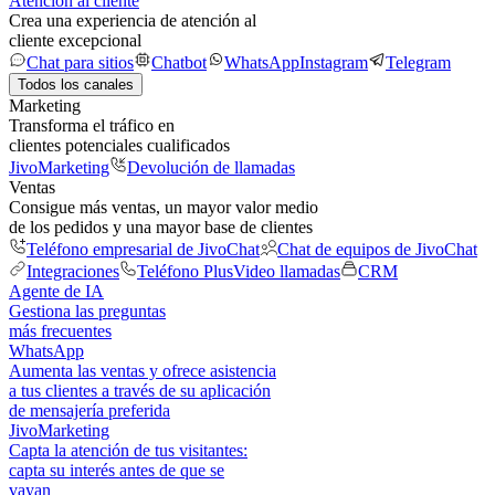
Atención al cliente
Crea una experiencia de atención al
cliente excepcional
Chat para sitios
Chatbot
WhatsApp
Instagram
Telegram
Todos los canales
Marketing
Transforma el tráfico en
clientes potenciales cualificados
JivoMarketing
Devolución de llamadas
Ventas
Consigue más ventas, un mayor valor medio
de los pedidos y una mayor base de clientes
Teléfono empresarial de JivoChat
Chat de equipos de JivoChat
Integraciones
Teléfono Plus
Video llamadas
CRM
Agente de IA
Gestiona las preguntas
más frecuentes
WhatsApp
Aumenta las ventas y ofrece asistencia
a tus clientes a través de su aplicación
de mensajería preferida
JivoMarketing
Capta la atención de tus visitantes:
capta su interés antes de que se
vayan