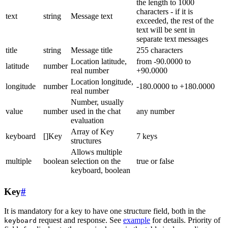
the length to 1000
characters - if it is
text
string
Message text
exceeded, the rest of the
text will be sent in
separate text messages
title
string
Message title
255 characters
Location latitude,
from -90.0000 to
latitude
number
real number
+90.0000
Location longitude,
longitude
number
-180.0000 to +180.0000
real number
Number, usually
value
number
used in the chat
any number
evaluation
Array of Key
keyboard
[]Key
7 keys
structures
Allows multiple
multiple
boolean
selection on the
true or false
keyboard, boolean
Key
#
It is mandatory for a key to have one structure field, both in the
request and response. See
example
for details. Priority of
keyboard