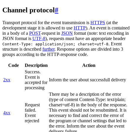
Channel protocol
#
Transport protocol for the event transmission is
HTTPS
(at the
development stage it is allowed to use
HTTP
). An event is contained
in a body of a
POST
-request in
JSON
format (note: text encoding in
JSON format is
UTF-8
), requests must have an appropriate header
. Event
Content-Type: application/json; charset=utf-8
structure is described
further
. Response options are divided into 3
groups according to the HTTP-response code.
Code
Description
Action
Success.
Event is
2xx
Inform the user about successfull delivery
accepted for
processing
There may be a description of the error
(type of content Content-Type: text/plain;
Request
charset=utf-8) in the body of the response.
failed.
This event should not be resubmitted. It is
4xx
Event
necessary to find and correct the error of
rejected
the program or channel settings that led to
the error. Inform the user about the event
delivery failure