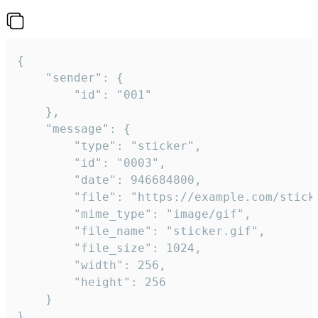
{

	"sender": {

		"id": "001"

	},

	"message": {

		"type": "sticker",

		"id": "0003",

		"date": 946684800,

		"file": "https://example.com/sticker.gif",

		"mime_type": "image/gif",

		"file_name": "sticker.gif",

		"file_size": 1024,

		"width": 256,

		"height": 256

	}

}