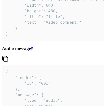
		"width": 640,

		"height": 480,

		"title": "Title",

		"text": "Video comment."

	}

}
Audio message
#
{

	"sender": {

		"id": "001"

	},

	"message": {

		"type": "audio",
