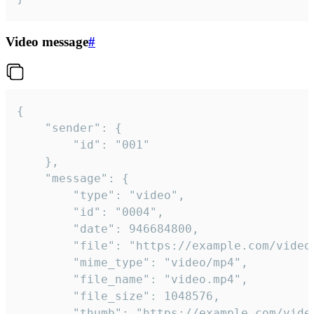
Video message
#
{

	"sender": {

		"id": "001"

	},

	"message": {

		"type": "video",

		"id": "0004",

		"date": 946684800,

		"file": "https://example.com/video.mp4",

		"mime_type": "video/mp4",

		"file_name": "video.mp4",

		"file_size": 1048576,

		"thumb": "https://example.com/video_thumb.png",
