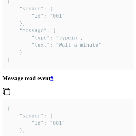
{

	"sender": {

		"id": "001"

	},

	"message": {

		"type": "typein",

		"text": "Wait a minute"

	}

}
Message read event
#
{

	"sender": {

		"id": "001"

	},
