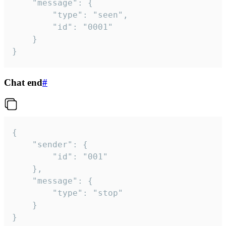
	"message": {

		"type": "seen",

		"id": "0001"

	}

}
Chat end
#
{

	"sender": {

		"id": "001"

	},

	"message": {

		"type": "stop"

	}

}