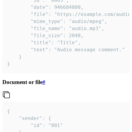
		"id": "0005",

		"date": 946684800,

		"file": "https://example.com/audio.mp3",

		"mime_type": "audio/mpeg",

		"file_name": "audio.mp3",

		"file_size": 2048,

		"title": "Title",

		"text": "Audio message comment."

	}

}
Document or file
#
{

	"sender": {

		"id": "001"
