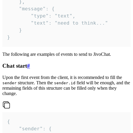
	},

	"message": {

		"type": "text",

		"text": "need to think..."

	}

}
The following are examples of events to send to JivoChat.
Chat start
#
Upon the first event from the client, it is recommended to fill the
structure. Then the
field will be enough, and the
sender
sender.id
remaining fields of this structure can be filled only when they
change.
{

	"sender": {
