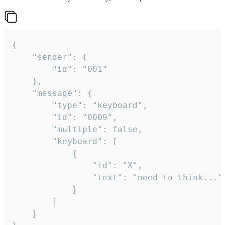
{

	"sender": {

		"id": "001"

	},

	"message": {

		"type": "keyboard",

		"id": "0009",

		"multiple": false,

		"keyboard": [

			{

				"id": "X",

				"text": "need to think..."

			}

		]

	}
