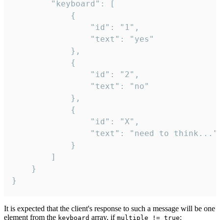
		"keyboard": [

			{

				"id": "1",

				"text": "yes"

			},

			{

				"id": "2",

				"text": "no"

			},

			{

				"id": "X",

				"text": "need to think..."

			}

		]

	}

}
It is expected that the client's response to such a message will be one
element from the
array, if
:
keyboard
multiple != true