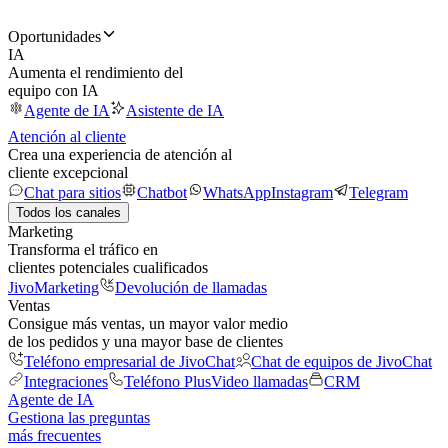
Oportunidades
IA
Aumenta el rendimiento del
equipo con IA
Agente de IA
Asistente de IA
Atención al cliente
Crea una experiencia de atención al
cliente excepcional
Chat para sitios
Chatbot
WhatsApp
Instagram
Telegram
Todos los canales
Marketing
Transforma el tráfico en
clientes potenciales cualificados
JivoMarketing
Devolución de llamadas
Ventas
Consigue más ventas, un mayor valor medio
de los pedidos y una mayor base de clientes
Teléfono empresarial de JivoChat
Chat de equipos de JivoChat
Integraciones
Teléfono Plus
Video llamadas
CRM
Agente de IA
Gestiona las preguntas
más frecuentes