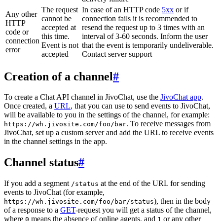
The request
In case of an HTTP code
5xx
or if
Any other
cannot be
connection fails it is recommended to
HTTP
accepted at
resend the request up to 3 times with an
code or
this time.
interval of 3-60 seconds. Inform the user
connection
Event is not
that the event is temporarily undeliverable.
error
accepted
Contact server support
Creation of a channel
#
To create a Chat API channel in JivoChat, use the
JivoChat app
.
Once created, a
URL
, that you can use to send events to JivoChat,
will be available to you in the settings of the channel, for example:
. To receive messages from
https://wh.jivosite.com/foo/bar
JivoChat, set up a custom server and add the URL to receive events
in the channel settings in the app.
Channel status
#
If you add a segment
at the end of the URL for sending
/status
events to JivoChat (for example,
), then in the body
https://wh.jivosite.com/foo/bar/status
of a response to a
GET
-request you will get a status of the channel,
where
means the absence of online agents, and
or any other
0
1