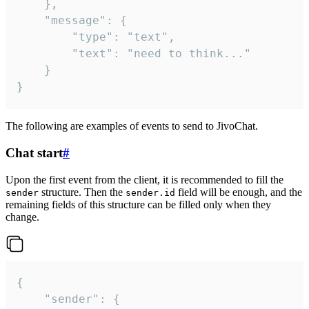
	},

	"message": {

		"type": "text",

		"text": "need to think..."

	}

}
The following are examples of events to send to JivoChat.
Chat start
#
Upon the first event from the client, it is recommended to fill the
structure. Then the
field will be enough, and the
sender
sender.id
remaining fields of this structure can be filled only when they
change.
{

	"sender": {
