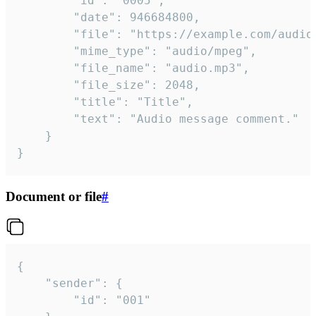
		"id": "0005",

		"date": 946684800,

		"file": "https://example.com/audio.mp3",

		"mime_type": "audio/mpeg",

		"file_name": "audio.mp3",

		"file_size": 2048,

		"title": "Title",

		"text": "Audio message comment."

	}

}
Document or file
#
{

	"sender": {

		"id": "001"
