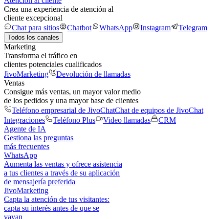
Atención al cliente
Crea una experiencia de atención al
cliente excepcional
Chat para sitios
Chatbot
WhatsApp
Instagram
Telegram
Todos los canales
Marketing
Transforma el tráfico en
clientes potenciales cualificados
JivoMarketing
Devolución de llamadas
Ventas
Consigue más ventas, un mayor valor medio
de los pedidos y una mayor base de clientes
Teléfono empresarial de JivoChat
Chat de equipos de JivoChat
Integraciones
Teléfono Plus
Video llamadas
CRM
Agente de IA
Gestiona las preguntas
más frecuentes
WhatsApp
Aumenta las ventas y ofrece asistencia
a tus clientes a través de su aplicación
de mensajería preferida
JivoMarketing
Capta la atención de tus visitantes:
capta su interés antes de que se
vayan