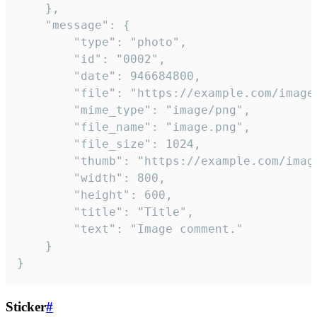
	},

	"message": {

		"type": "photo",

		"id": "0002",

		"date": 946684800,

		"file": "https://example.com/image.png",

		"mime_type": "image/png",

		"file_name": "image.png",

		"file_size": 1024,

		"thumb": "https://example.com/image_thumb.png",

		"width": 800,

		"height": 600,

		"title": "Title",

		"text": "Image comment."

	}

}
Sticker
#