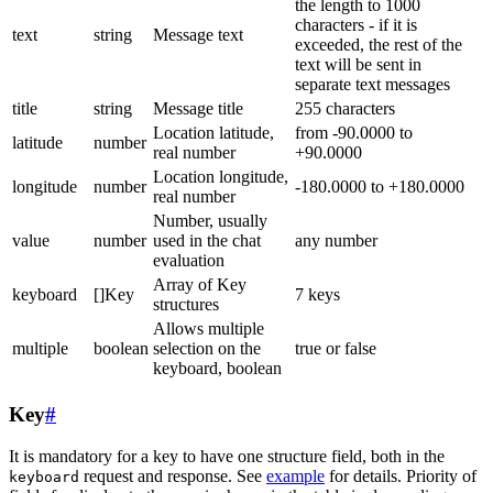
the length to 1000
characters - if it is
text
string
Message text
exceeded, the rest of the
text will be sent in
separate text messages
title
string
Message title
255 characters
Location latitude,
from -90.0000 to
latitude
number
real number
+90.0000
Location longitude,
longitude
number
-180.0000 to +180.0000
real number
Number, usually
value
number
used in the chat
any number
evaluation
Array of Key
keyboard
[]Key
7 keys
structures
Allows multiple
multiple
boolean
selection on the
true or false
keyboard, boolean
Key
#
It is mandatory for a key to have one structure field, both in the
request and response. See
example
for details. Priority of
keyboard