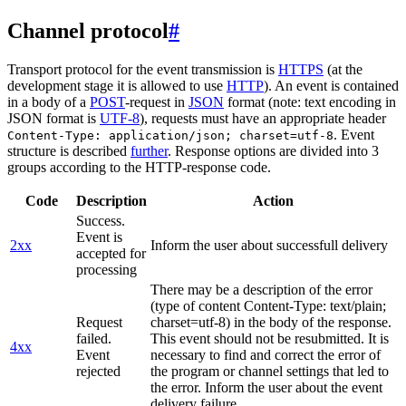
Channel protocol
#
Transport protocol for the event transmission is
HTTPS
(at the
development stage it is allowed to use
HTTP
). An event is contained
in a body of a
POST
-request in
JSON
format (note: text encoding in
JSON format is
UTF-8
), requests must have an appropriate header
. Event
Content-Type: application/json; charset=utf-8
structure is described
further
. Response options are divided into 3
groups according to the HTTP-response code.
Code
Description
Action
Success.
Event is
2xx
Inform the user about successfull delivery
accepted for
processing
There may be a description of the error
(type of content Content-Type: text/plain;
Request
charset=utf-8) in the body of the response.
failed.
This event should not be resubmitted. It is
4xx
Event
necessary to find and correct the error of
rejected
the program or channel settings that led to
the error. Inform the user about the event
delivery failure