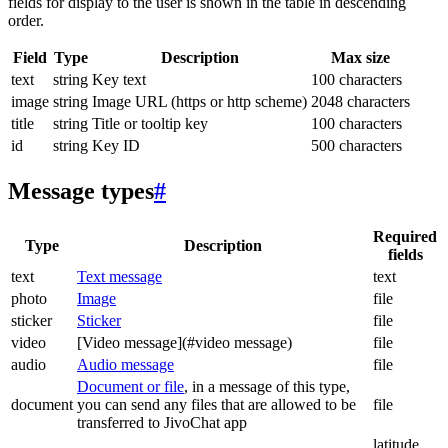
fields for display to the user is shown in the table in descending
order.
Field
Type
Description
Max size
text
string
Key text
100 characters
image
string
Image URL (https or http scheme)
2048 characters
title
string
Title or tooltip key
100 characters
id
string
Key ID
500 characters
Message types
#
Required
Type
Description
fields
text
Text message
text
photo
Image
file
sticker
Sticker
file
video
[Video message](#video message)
file
audio
Audio message
file
Document or file
, in a message of this type,
document
you can send any files that are allowed to be
file
transferred to JivoChat app
latitude