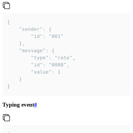
{

	"sender": {

		"id": "001"

	},

	"message": {

		"type": "rate",

		"id": "0008",

		"value": 1

	}

}
Typing event
#