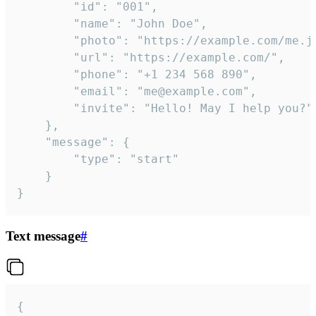
		"id": "001",

		"name": "John Doe",

		"photo": "https://example.com/me.jpg",

		"url": "https://example.com/",

		"phone": "+1 234 568 890",

		"email": "me@example.com",

		"invite": "Hello! May I help you?"

	},

	"message": {

		"type": "start"

	}

}
Text message
#
{
