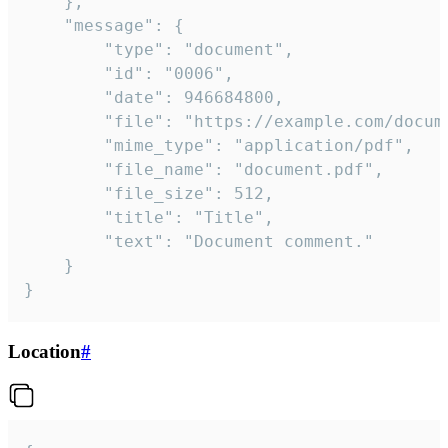
	},

	"message": {

		"type": "document",

		"id": "0006",

		"date": 946684800,

		"file": "https://example.com/document.pdf",

		"mime_type": "application/pdf",

		"file_name": "document.pdf",

		"file_size": 512,

		"title": "Title",

		"text": "Document comment."

	}

}
Location
#