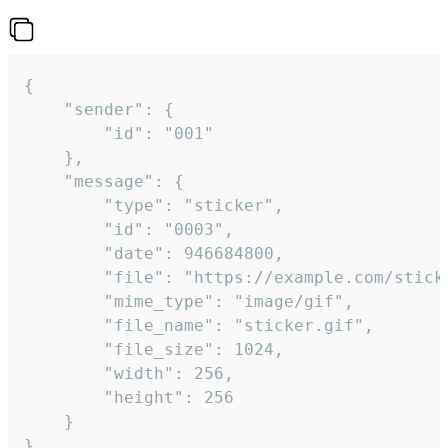
{

	"sender": {

		"id": "001"

	},

	"message": {

		"type": "sticker",

		"id": "0003",

		"date": 946684800,

		"file": "https://example.com/sticker.gif",

		"mime_type": "image/gif",

		"file_name": "sticker.gif",

		"file_size": 1024,

		"width": 256,

		"height": 256

	}

}