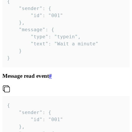
{

	"sender": {

		"id": "001"

	},

	"message": {

		"type": "typein",

		"text": "Wait a minute"

	}

}
Message read event
#
{

	"sender": {

		"id": "001"

	},
