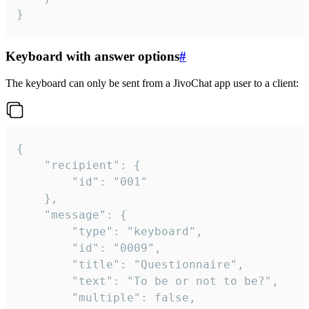
}
Keyboard with answer options
#
The keyboard can only be sent from a JivoChat app user to a client:
{

	"recipient": {

		"id": "001"

	},

	"message": {

		"type": "keyboard",

		"id": "0009",

		"title": "Questionnaire",

		"text": "To be or not to be?",

		"multiple": false,
