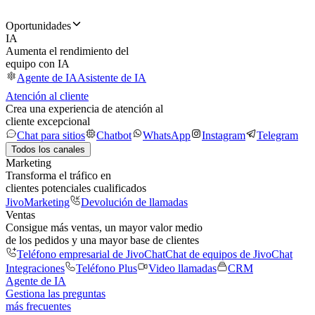
Oportunidades
IA
Aumenta el rendimiento del
equipo con IA
Agente de IA
Asistente de IA
Atención al cliente
Crea una experiencia de atención al
cliente excepcional
Chat para sitios
Chatbot
WhatsApp
Instagram
Telegram
Todos los canales
Marketing
Transforma el tráfico en
clientes potenciales cualificados
JivoMarketing
Devolución de llamadas
Ventas
Consigue más ventas, un mayor valor medio
de los pedidos y una mayor base de clientes
Teléfono empresarial de JivoChat
Chat de equipos de JivoChat
Integraciones
Teléfono Plus
Video llamadas
CRM
Agente de IA
Gestiona las preguntas
más frecuentes