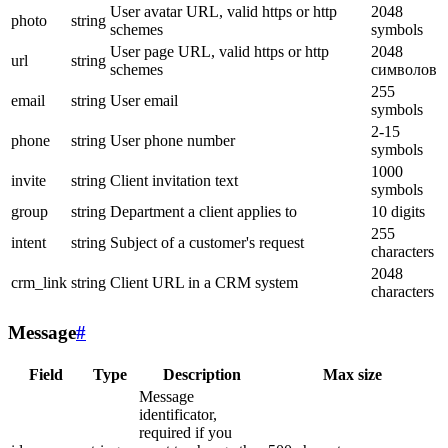
User avatar URL, valid https or http
2048
photo
string
schemes
symbols
User page URL, valid https or http
2048
url
string
schemes
символов
255
email
string
User email
symbols
2-15
phone
string
User phone number
symbols
1000
invite
string
Client invitation text
symbols
group
string
Department a client applies to
10 digits
255
intent
string
Subject of a customer's request
characters
2048
crm_link
string
Client URL in a CRM system
characters
Message
#
Field
Type
Description
Max size
Message
identificator,
required if you