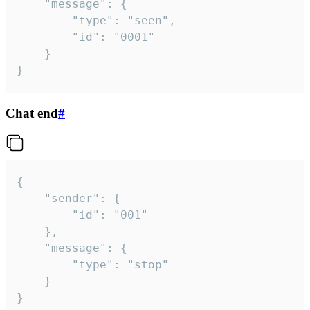
	"message": {

		"type": "seen",

		"id": "0001"

	}

}
Chat end
#
{

	"sender": {

		"id": "001"

	},

	"message": {

		"type": "stop"

	}

}