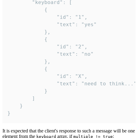
		"keyboard": [

			{

				"id": "1",

				"text": "yes"

			},

			{

				"id": "2",

				"text": "no"

			},

			{

				"id": "X",

				"text": "need to think..."

			}

		]

	}

}
It is expected that the client's response to such a message will be one
element from the
array, if
:
keyboard
multiple != true