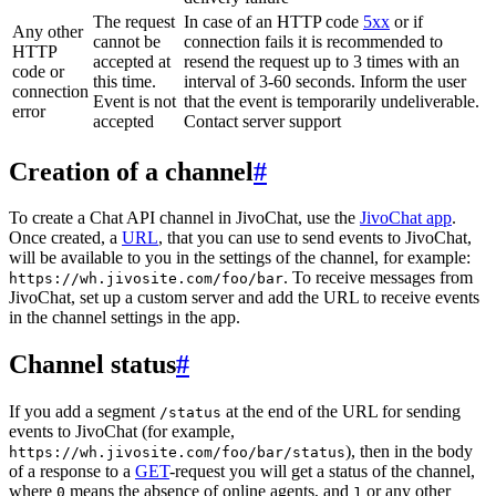
The request
In case of an HTTP code
5xx
or if
Any other
cannot be
connection fails it is recommended to
HTTP
accepted at
resend the request up to 3 times with an
code or
this time.
interval of 3-60 seconds. Inform the user
connection
Event is not
that the event is temporarily undeliverable.
error
accepted
Contact server support
Creation of a channel
#
To create a Chat API channel in JivoChat, use the
JivoChat app
.
Once created, a
URL
, that you can use to send events to JivoChat,
will be available to you in the settings of the channel, for example:
. To receive messages from
https://wh.jivosite.com/foo/bar
JivoChat, set up a custom server and add the URL to receive events
in the channel settings in the app.
Channel status
#
If you add a segment
at the end of the URL for sending
/status
events to JivoChat (for example,
), then in the body
https://wh.jivosite.com/foo/bar/status
of a response to a
GET
-request you will get a status of the channel,
where
means the absence of online agents, and
or any other
0
1