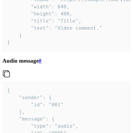
		"width": 640,

		"height": 480,

		"title": "Title",

		"text": "Video comment."

	}

}
Audio message
#
{

	"sender": {

		"id": "001"

	},

	"message": {

		"type": "audio",
