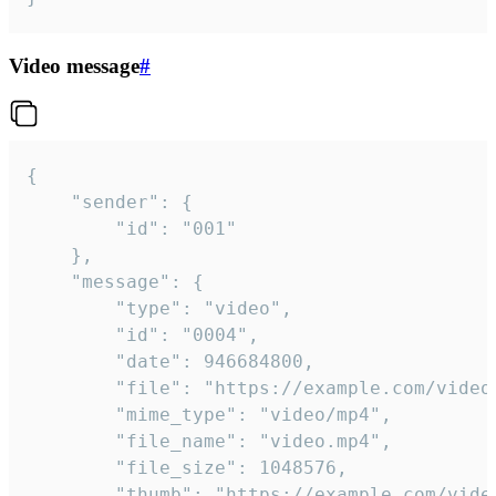
Video message
#
{

	"sender": {

		"id": "001"

	},

	"message": {

		"type": "video",

		"id": "0004",

		"date": 946684800,

		"file": "https://example.com/video.mp4",

		"mime_type": "video/mp4",

		"file_name": "video.mp4",

		"file_size": 1048576,

		"thumb": "https://example.com/video_thumb.png",
