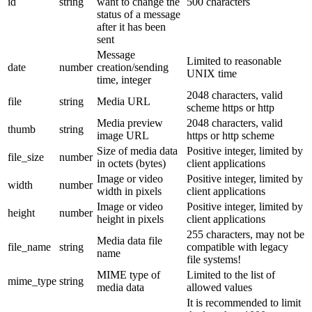
id
string
want to change the
500 characters
status of a message
after it has been
sent
Message
Limited to reasonable
date
number
creation/sending
UNIX time
time, integer
2048 characters, valid
file
string
Media URL
scheme https or http
Media preview
2048 characters, valid
thumb
string
image URL
https or http scheme
Size of media data
Positive integer, limited by
file_size
number
in octets (bytes)
client applications
Image or video
Positive integer, limited by
width
number
width in pixels
client applications
Image or video
Positive integer, limited by
height
number
height in pixels
client applications
255 characters, may not be
Media data file
file_name
string
compatible with legacy
name
file systems!
MIME type of
Limited to the list of
mime_type
string
media data
allowed values
It is recommended to limit