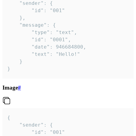
	"sender": {

		"id": "001"

	},

	"message": {

		"type": "text",

		"id": "0001",

		"date": 946684800,

		"text": "Hello!"

	}

}
Image
#
{

	"sender": {

		"id": "001"
