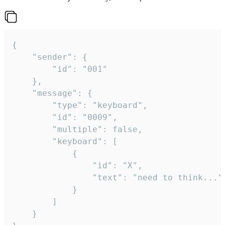
{

	"sender": {

		"id": "001"

	},

	"message": {

		"type": "keyboard",

		"id": "0009",

		"multiple": false,

		"keyboard": [

			{

				"id": "X",

				"text": "need to think..."

			}

		]

	}
