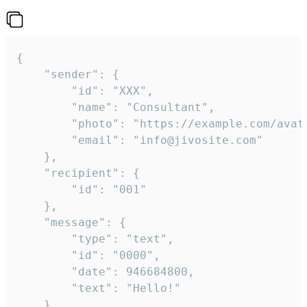
{

	"sender": {

		"id": "XXX",

		"name": "Consultant",

		"photo": "https://example.com/avatar.png",

		"email": "info@jivosite.com"

	},

	"recipient": {

		"id": "001"

	},

	"message": {

		"type": "text",

		"id": "0000",

		"date": 946684800,

		"text": "Hello!"

	}
