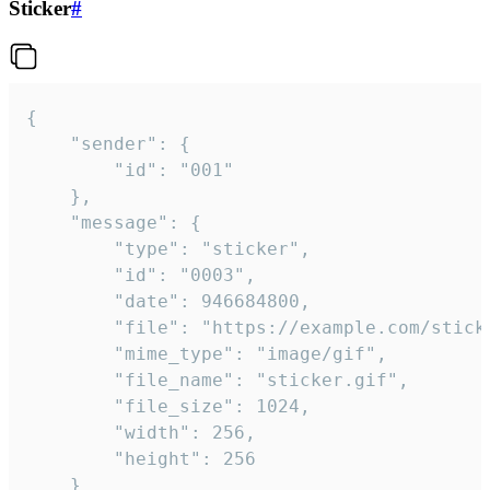
Sticker
#
{

	"sender": {

		"id": "001"

	},

	"message": {

		"type": "sticker",

		"id": "0003",

		"date": 946684800,

		"file": "https://example.com/sticker.gif",

		"mime_type": "image/gif",

		"file_name": "sticker.gif",

		"file_size": 1024,

		"width": 256,

		"height": 256

	}
