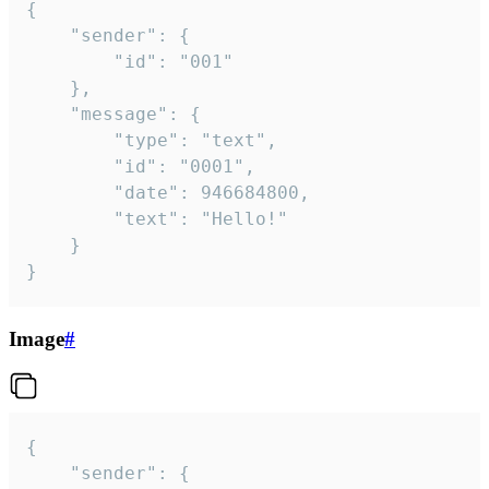
{

	"sender": {

		"id": "001"

	},

	"message": {

		"type": "text",

		"id": "0001",

		"date": 946684800,

		"text": "Hello!"

	}

}
Image
#
{

	"sender": {
