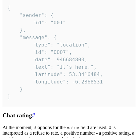
{

	"sender": {

		"id": "001"

	},

	"message": {

		"type": "location",

		"id": "0007",

		"date": 946684800,

		"text": "It's here.",

		"latitude": 53.3416484,

		"longitude": -6.2868531

	}

}
Chat rating
#
At the moment, 3 options for the
field are used: 0 is
value
interpreted as a refuse to rate, a positive number - a positive rating, a