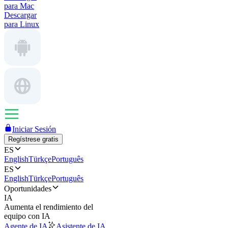
para Mac
Descargar
para Linux
Iniciar Sesión
Regístrese gratis
ES
English
Türkçe
Português
ES
English
Türkçe
Português
Oportunidades
IA
Aumenta el rendimiento del
equipo con IA
Agente de IA
Asistente de IA