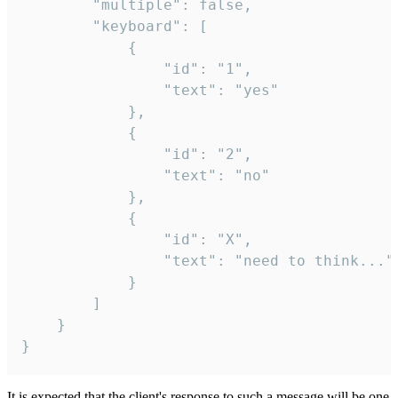
		"multiple": false,

		"keyboard": [

			{

				"id": "1",

				"text": "yes"

			},

			{

				"id": "2",

				"text": "no"

			},

			{

				"id": "X",

				"text": "need to think..."

			}

		]

	}

}
It is expected that the client's response to such a message will be one