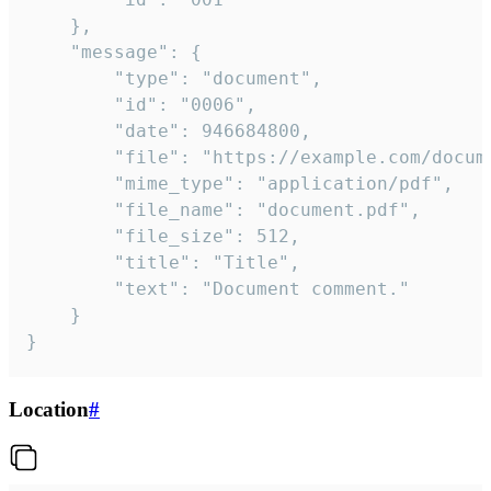
	},

	"message": {

		"type": "document",

		"id": "0006",

		"date": 946684800,

		"file": "https://example.com/document.pdf",

		"mime_type": "application/pdf",

		"file_name": "document.pdf",

		"file_size": 512,

		"title": "Title",

		"text": "Document comment."

	}

}
Location
#