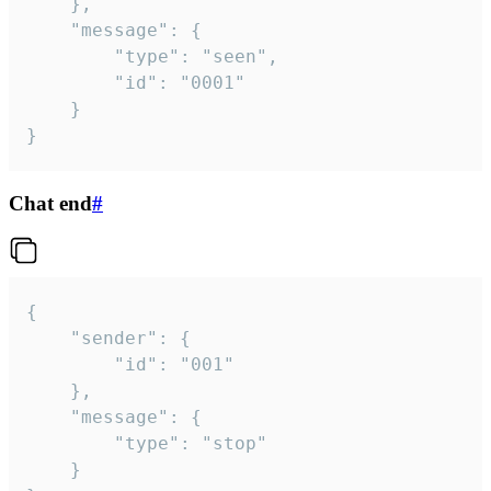
	},

	"message": {

		"type": "seen",

		"id": "0001"

	}

}
Chat end
#
{

	"sender": {

		"id": "001"

	},

	"message": {

		"type": "stop"

	}
