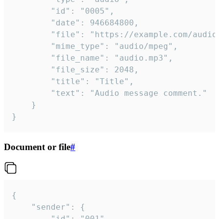
		"id": "0005",

		"date": 946684800,

		"file": "https://example.com/audio.mp3",

		"mime_type": "audio/mpeg",

		"file_name": "audio.mp3",

		"file_size": 2048,

		"title": "Title",

		"text": "Audio message comment."

	}

}
Document or file
#
{

	"sender": {

		"id": "001"
