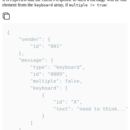
element from the
array, if
:
keyboard
multiple != true
{

	"sender": {

		"id": "001"

	},

	"message": {

		"type": "keyboard",

		"id": "0009",

		"multiple": false,

		"keyboard": [

			{

				"id": "X",

				"text": "need to think..."

			}

		]

	}
