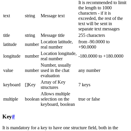
It is recommended to limit
the length to 1000
characters - if it is
text
string
Message text
exceeded, the rest of the
text will be sent in
separate text messages
title
string
Message title
255 characters
Location latitude,
from -90.0000 to
latitude
number
real number
+90.0000
Location longitude,
longitude
number
-180.0000 to +180.0000
real number
Number, usually
value
number
used in the chat
any number
evaluation
Array of Key
keyboard
[]Key
7 keys
structures
Allows multiple
multiple
boolean
selection on the
true or false
keyboard, boolean
Key
#
It is mandatory for a key to have one structure field, both in the