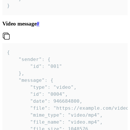
}
Video message
#
{

	"sender": {

		"id": "001"

	},

	"message": {

		"type": "video",

		"id": "0004",

		"date": 946684800,

		"file": "https://example.com/video.mp4",

		"mime_type": "video/mp4",

		"file_name": "video.mp4",

		"file_size": 1048576,
