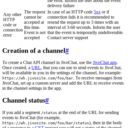
the error. Inform the user about the event
delivery failure
The request
In case of an HTTP code
5xx
or if
Any other
cannot be
connection fails it is recommended to
HTTP
accepted at
resend the request up to 3 times with an
code or
this time.
interval of 3-60 seconds. Inform the user
connection
Event is not
that the event is temporarily undeliverable.
error
accepted
Contact server support
Creation of a channel
#
To create a Chat API channel in JivoChat, use the
JivoChat app
.
Once created, a
URL
, that you can use to send events to JivoChat,
will be available to you in the settings of the channel, for example:
. To receive messages from
https://wh.jivosite.com/foo/bar
JivoChat, set up a custom server and add the URL to receive events
in the channel settings in the app.
Channel status
#
If you add a segment
at the end of the URL for sending
/status
events to JivoChat (for example,
), then in the body
https://wh.jivosite.com/foo/bar/status
of a response to a
GET
-request you will get a status of the channel,