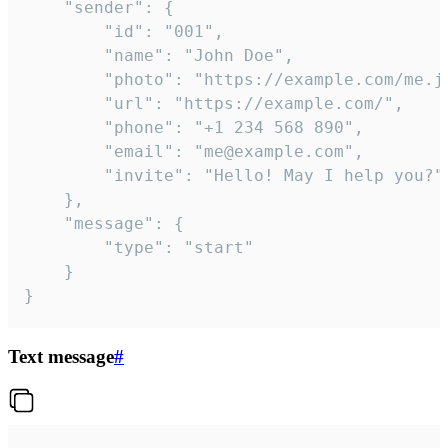
	"sender": {

		"id": "001",

		"name": "John Doe",

		"photo": "https://example.com/me.jpg",

		"url": "https://example.com/",

		"phone": "+1 234 568 890",

		"email": "me@example.com",

		"invite": "Hello! May I help you?"

	},

	"message": {

		"type": "start"

	}

}
Text message
#