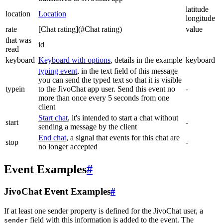
latitude
location
Location
longitude
rate
[Chat rating](#Chat rating)
value
that was
id
read
keyboard
Keyboard with options
, details in the example
keyboard
typing event
, in the text field of this message
you can send the typed text so that it is visible
typein
to the JivoChat app user. Send this event no
-
more than once every 5 seconds from one
client
Start chat
, it's intended to start a chat without
start
-
sending a message by the client
End chat
, a signal that events for this chat are
stop
-
no longer accepted
Event Examples
#
JivoChat Event Examples
#
If at least one sender property is defined for the JivoChat user, a
field with this information is added to the event. The
sender