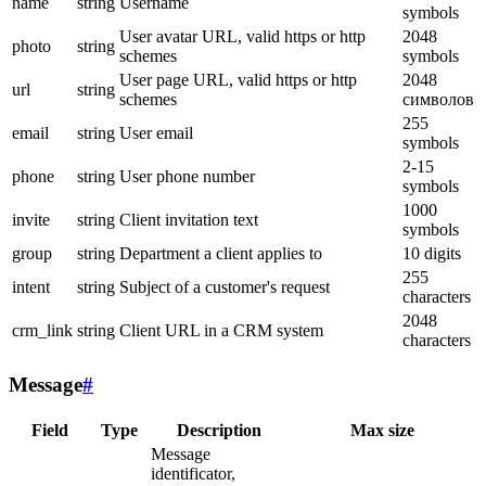
name
string
Username
symbols
User avatar URL, valid https or http
2048
photo
string
schemes
symbols
User page URL, valid https or http
2048
url
string
schemes
символов
255
email
string
User email
symbols
2-15
phone
string
User phone number
symbols
1000
invite
string
Client invitation text
symbols
group
string
Department a client applies to
10 digits
255
intent
string
Subject of a customer's request
characters
2048
crm_link
string
Client URL in a CRM system
characters
Message
#
Field
Type
Description
Max size
Message
identificator,