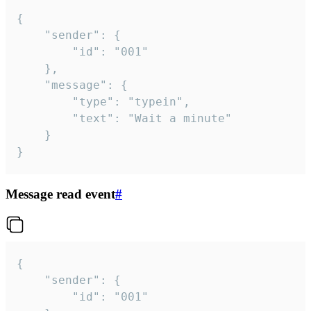
{

	"sender": {

		"id": "001"

	},

	"message": {

		"type": "typein",

		"text": "Wait a minute"

	}

}
Message read event
#
{

	"sender": {

		"id": "001"
