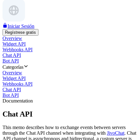
Iniciar Sesión
Regístrese gratis
Overview
Widget API
Webhooks API
Chat API
Bot API
Categorías
Overview
Widget API
Webhooks API
Chat API
Bot API
Documentation
Chat API
This memo describes how to exchange events between servers
through the Chat API channel when integrating with
JivoChat
. Chat
API channel is asynchronous and bidirectional, a custom server is