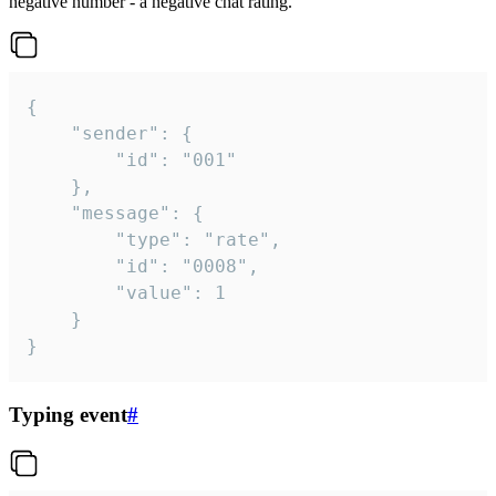
negative number - a negative chat rating.
{

	"sender": {

		"id": "001"

	},

	"message": {

		"type": "rate",

		"id": "0008",

		"value": 1

	}

}
Typing event
#