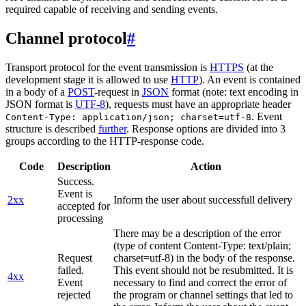
required capable of receiving and sending events.
Channel protocol
#
Transport protocol for the event transmission is
HTTPS
(at the
development stage it is allowed to use
HTTP
). An event is contained
in a body of a
POST
-request in
JSON
format (note: text encoding in
JSON format is
UTF-8
), requests must have an appropriate header
. Event
Content-Type: application/json; charset=utf-8
structure is described
further
. Response options are divided into 3
groups according to the HTTP-response code.
Code
Description
Action
Success.
Event is
2xx
Inform the user about successfull delivery
accepted for
processing
There may be a description of the error
(type of content Content-Type: text/plain;
Request
charset=utf-8) in the body of the response.
failed.
This event should not be resubmitted. It is
4xx
Event
necessary to find and correct the error of
rejected
the program or channel settings that led to