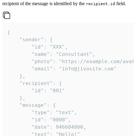
recipient of the message is identified by the
field.
recipient.id
{

	"sender": {

		"id": "XXX",

		"name": "Consultant",

		"photo": "https://example.com/avatar.png",

		"email": "info@jivosite.com"

	},

	"recipient": {

		"id": "001"

	},

	"message": {

		"type": "text",

		"id": "0000",

		"date": 946684800,

		"text": "Hello!"
