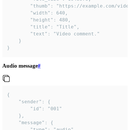
		"thumb": "https://example.com/video_thumb.png",

		"width": 640,

		"height": 480,

		"title": "Title",

		"text": "Video comment."

	}

}
Audio message
#
{

	"sender": {

		"id": "001"

	},

	"message": {

		"type": "audio",
