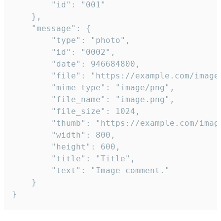
		"id": "001"

	},

	"message": {

		"type": "photo",

		"id": "0002",

		"date": 946684800,

		"file": "https://example.com/image.png",

		"mime_type": "image/png",

		"file_name": "image.png",

		"file_size": 1024,

		"thumb": "https://example.com/image_thumb.png",

		"width": 800,

		"height": 600,

		"title": "Title",

		"text": "Image comment."

	}

}