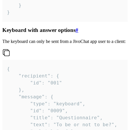
	}

}
Keyboard with answer options
#
The keyboard can only be sent from a JivoChat app user to a client:
{

	"recipient": {

		"id": "001"

	},

	"message": {

		"type": "keyboard",

		"id": "0009",

		"title": "Questionnaire",

		"text": "To be or not to be?",
