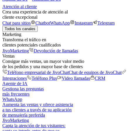
Atención al cliente
Crea una experiencia de atención al
cliente excepcional
Chat para sitios
Chatbot
WhatsApp
Instagram
Telegram
Todos los canales
Marketing
Transforma el tráfico en
clientes potenciales cualificados
JivoMarketing
Devolución de llamadas
Ventas
Consigue más ventas, un mayor valor medio
de los pedidos y una mayor base de clientes
Teléfono empresarial de JivoChat
Chat de equipos de JivoChat
Integraciones
Teléfono Plus
Video llamadas
CRM
Agente de IA
Gestiona las preguntas
más frecuentes
WhatsApp
Aumenta las ventas y ofrece asistencia
a tus clientes a través de su aplicación
de mensajería preferida
JivoMarketing
Capta la atención de tus visitantes:
capta su interés antes de que se