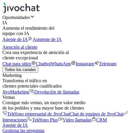
Oportunidades
IA
Aumenta el rendimiento del
equipo con IA
Agente de IA
Asistente de IA
Atención al cliente
Crea una experiencia de atención al
cliente excepcional
Chat para sitios
Chatbot
WhatsApp
Instagram
Telegram
Todos los canales
Marketing
Transforma el tráfico en
clientes potenciales cualificados
JivoMarketing
Devolución de llamadas
Ventas
Consigue más ventas, un mayor valor medio
de los pedidos y una mayor base de clientes
Teléfono empresarial de JivoChat
Chat de equipos de JivoChat
Integraciones
Teléfono Plus
Video llamadas
CRM
Agente de IA
Gestiona las preguntas