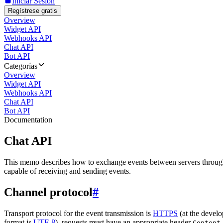
Iniciar Sesión
Regístrese gratis
Overview
Widget API
Webhooks API
Chat API
Bot API
Categorías
Overview
Widget API
Webhooks API
Chat API
Bot API
Documentation
Chat API
This memo describes how to exchange events between servers throug
capable of receiving and sending events.
Channel protocol
#
Transport protocol for the event transmission is
HTTPS
(at the develo
format is
UTF-8
), requests must have an appropriate header
Content