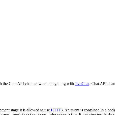
h the Chat API channel when integrating with
JivoChat
. Chat API chan
pment stage it is allowed to use
HTTP
). An event is contained in a bod
. Event structure is des
-Type: application/json; charset=utf-8