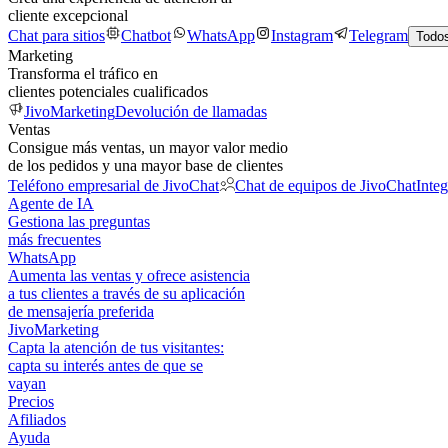
cliente excepcional
Chat para sitios
Chatbot
WhatsApp
Instagram
Telegram
Todos
Marketing
Transforma el tráfico en
clientes potenciales cualificados
JivoMarketing
Devolución de llamadas
Ventas
Consigue más ventas, un mayor valor medio
de los pedidos y una mayor base de clientes
Teléfono empresarial de JivoChat
Chat de equipos de JivoChat
Inte
Agente de IA
Gestiona las preguntas
más frecuentes
WhatsApp
Aumenta las ventas y ofrece asistencia
a tus clientes a través de su aplicación
de mensajería preferida
JivoMarketing
Capta la atención de tus visitantes:
capta su interés antes de que se
vayan
Precios
Afiliados
Ayuda