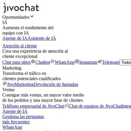
Oportunidades
IA
Aumenta el rendimiento del
equipo con IA
Agente de IA
Asistente de IA
Atención al cliente
Crea una experiencia de atención al
cliente excepcional
Chat para sitios
Chatbot
WhatsApp
Instagram
Telegram
Todos
Marketing
Transforma el tráfico en
clientes potenciales cualificados
JivoMarketing
Devolución de llamadas
Ventas
Consigue más ventas, un mayor valor medio
de los pedidos y una mayor base de clientes
Teléfono empresarial de JivoChat
Chat de equipos de JivoChat
Inte
Agente de IA
Gestiona las preguntas
más frecuentes
WhatsApp