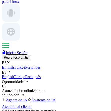
para Linux
Iniciar Sesión
Regístrese gratis
ES
English
Türkçe
Português
ES
English
Türkçe
Português
Oportunidades
IA
Aumenta el rendimiento del
equipo con IA
Agente de IA
Asistente de IA
Atención al cliente
Crea una experiencia de atención al