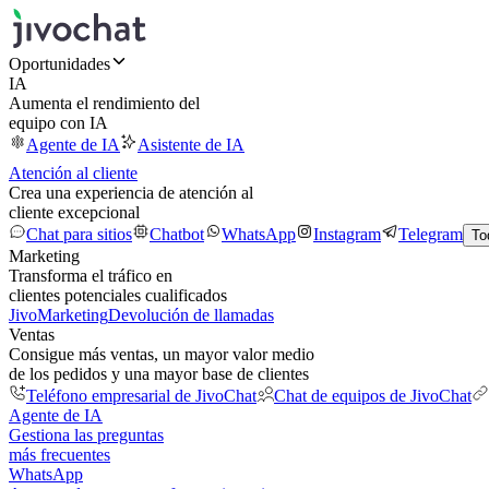
Oportunidades
IA
Aumenta el rendimiento del
equipo con IA
Agente de IA
Asistente de IA
Atención al cliente
Crea una experiencia de atención al
cliente excepcional
Chat para sitios
Chatbot
WhatsApp
Instagram
Telegram
To
Marketing
Transforma el tráfico en
clientes potenciales cualificados
JivoMarketing
Devolución de llamadas
Ventas
Consigue más ventas, un mayor valor medio
de los pedidos y una mayor base de clientes
Teléfono empresarial de JivoChat
Chat de equipos de JivoChat
Agente de IA
Gestiona las preguntas
más frecuentes
WhatsApp