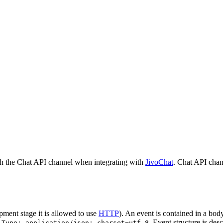
h the Chat API channel when integrating with
JivoChat
. Chat API chan
pment stage it is allowed to use
HTTP
). An event is contained in a bod
. Event structure is des
-Type: application/json; charset=utf-8