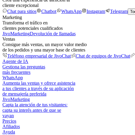
cliente excepcional
Chat para sitios
Chatbot
WhatsApp
Instagram
Telegram
To
Marketing
Transforma el tráfico en
clientes potenciales cualificados
JivoMarketing
Devolución de llamadas
Ventas
Consigue más ventas, un mayor valor medio
de los pedidos y una mayor base de clientes
Teléfono empresarial de JivoChat
Chat de equipos de JivoChat
Agente de IA
Gestiona las preguntas
más frecuentes
WhatsApp
Aumenta las ventas y ofrece asistencia
a tus clientes a través de su aplicación
de mensajería preferida
JivoMarketing
Capta la atención de tus visitantes:
capta su interés antes de que se
vayan
Precios
Afiliados
Ayuda