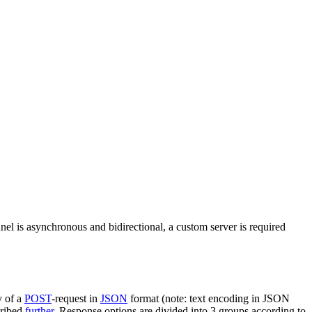
nel is asynchronous and bidirectional, a custom server is required
y of a
POST
-request in
JSON
format (note: text encoding in JSON
cribed
further
. Response options are divided into 3 groups according to