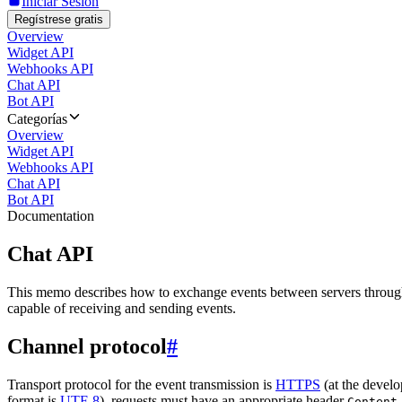
Iniciar Sesión
Regístrese gratis
Overview
Widget API
Webhooks API
Chat API
Bot API
Categorías
Overview
Widget API
Webhooks API
Chat API
Bot API
Documentation
Chat API
This memo describes how to exchange events between servers throug
capable of receiving and sending events.
Channel protocol
#
Transport protocol for the event transmission is
HTTPS
(at the develo
format is
UTF-8
), requests must have an appropriate header
Content