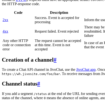
the HTTP-response code.
Code
Description
Success. Event is accepted for
2xx
Inform the use
processing
There may be a
4xx
Request failed. Event rejected
resubmitted. I
failure
Any other HTTP
The request cannot be accepted
In case of a
code or connection
at this time. Event is not
that the event
error
accepted
Creation of a channel
#
To create a Chat API channel in JivoChat, use the
JivoChat app
. Once
. To receive messages from Jiv
https://wh.jivosite.com/foo/bar
Channel status
#
If you add a segment
at the end of the URL for sending even
/status
status of the channel, where
means the absence of online agents, a
0