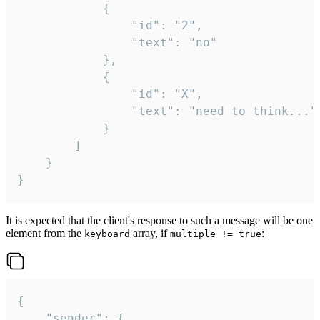
			{

				"id": "2",

				"text": "no"

			},

			{

				"id": "X",

				"text": "need to think..."

			}

		]

	}

}
It is expected that the client's response to such a message will be one
element from the
array, if
:
keyboard
multiple != true
{

	"sender": {
