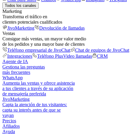
Todos los canales
Marketing
Transforma el tráfico en
clientes potenciales cualificados
JivoMarketing
Devolución de llamadas
Ventas
Consigue más ventas, un mayor valor medio
de los pedidos y una mayor base de clientes
Teléfono empresarial de JivoChat
Chat de equipos de JivoChat
Integraciones
Teléfono Plus
Video llamadas
CRM
Agente de IA
Gestiona las preguntas
más frecuentes
WhatsApp
Aumenta las ventas y ofrece asistencia
a tus clientes a través de su aplicación
de mensajería preferida
JivoMarketing
Capta la atención de tus visitantes:
capta su interés antes de que se
vayan
Precios
Afiliados
Ayuda