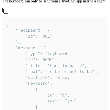
The keyboard can only be sent from a JivoChat app user to a client:
{

	"recipient": {

		"id": "001"

	},

	"message": {

		"type": "keyboard",

		"id": "0009",

		"title": "Questionnaire",

		"text": "To be or not to be?",

		"multiple": false,

		"keyboard": [

			{

				"id": "1",

				"text": "yes"

			},
