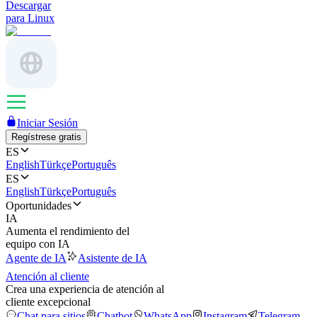
Descargar
para Linux
Iniciar Sesión
Regístrese gratis
ES
English
Türkçe
Português
ES
English
Türkçe
Português
Oportunidades
IA
Aumenta el rendimiento del
equipo con IA
Agente de IA
Asistente de IA
Atención al cliente
Crea una experiencia de atención al
cliente excepcional
Chat para sitios
Chatbot
WhatsApp
Instagram
Telegram