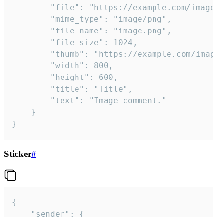
		"file": "https://example.com/image.png",

		"mime_type": "image/png",

		"file_name": "image.png",

		"file_size": 1024,

		"thumb": "https://example.com/image_thumb.png",

		"width": 800,

		"height": 600,

		"title": "Title",

		"text": "Image comment."

	}

}
Sticker
#
{

	"sender": {
