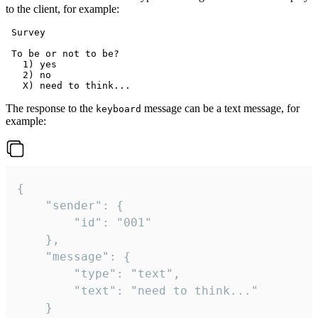
to the client, for example:
 Survey

 To be or not to be?

   1) yes

   2) no

The response to the
message can be a text message, for
keyboard
example:
{

	"sender": {

		"id": "001"

	},

	"message": {

		"type": "text",

		"text": "need to think..."

	}
