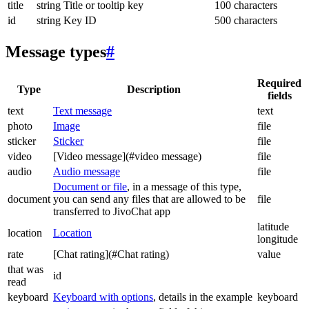
title
string
Title or tooltip key
100 characters
id
string
Key ID
500 characters
Message types
#
Required
Type
Description
fields
text
Text message
text
photo
Image
file
sticker
Sticker
file
video
[Video message](#video message)
file
audio
Audio message
file
Document or file
, in a message of this type,
document
you can send any files that are allowed to be
file
transferred to JivoChat app
latitude
location
Location
longitude
rate
[Chat rating](#Chat rating)
value
that was
id
read
keyboard
Keyboard with options
, details in the example
keyboard