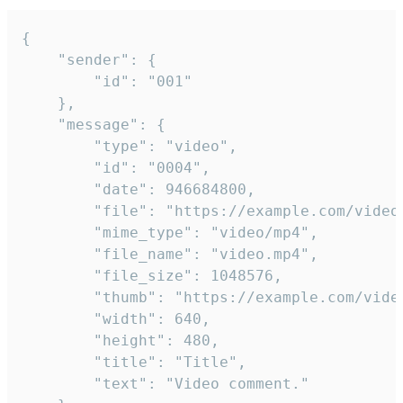
{

	"sender": {

		"id": "001"

	},

	"message": {

		"type": "video",

		"id": "0004",

		"date": 946684800,

		"file": "https://example.com/video.mp4",

		"mime_type": "video/mp4",

		"file_name": "video.mp4",

		"file_size": 1048576,

		"thumb": "https://example.com/video_thumb.png",

		"width": 640,

		"height": 480,

		"title": "Title",

		"text": "Video comment."
