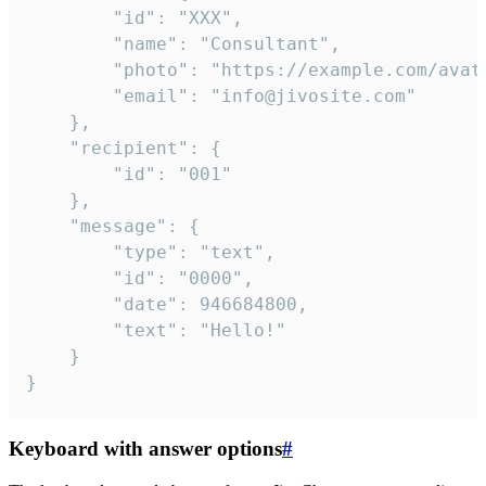
		"id": "XXX",

		"name": "Consultant",

		"photo": "https://example.com/avatar.png",

		"email": "info@jivosite.com"

	},

	"recipient": {

		"id": "001"

	},

	"message": {

		"type": "text",

		"id": "0000",

		"date": 946684800,

		"text": "Hello!"

	}

}
Keyboard with answer options
#