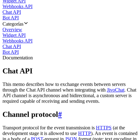
Widget API
Webhooks API
Chat API
Bot API
Categorías
Overview
Widget API
Webhooks API
Chat API
Bot API
Documentation
Chat API
This memo describes how to exchange events between servers
through the Chat API channel when integrating with
JivoChat
. Chat
API channel is asynchronous and bidirectional, a custom server is
required capable of receiving and sending events.
Channel protocol
#
Transport protocol for the event transmission is
HTTPS
(at the
development stage it is allowed to use
HTTP
). An event is contained
in a body of a
POST
-request in
JSON
format (note: text encoding in