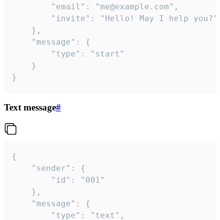
		"email": "me@example.com",

		"invite": "Hello! May I help you?"

	},

	"message": {

		"type": "start"

	}

}
Text message
#
{

	"sender": {

		"id": "001"

	},

	"message": {

		"type": "text",
