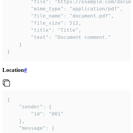
		"file": "https://example.com/document.pdf",

		"mime_type": "application/pdf",

		"file_name": "document.pdf",

		"file_size": 512,

		"title": "Title",

		"text": "Document comment."

	}

}
Location
#
{

	"sender": {

		"id": "001"

	},

	"message": {
