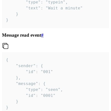
		"type": "typein",

		"text": "Wait a minute"

	}

}
Message read event
#
{

	"sender": {

		"id": "001"

	},

	"message": {

		"type": "seen",

		"id": "0001"

	}

}