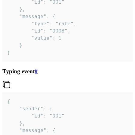
		"id": "001"

	},

	"message": {

		"type": "rate",

		"id": "0008",

		"value": 1

	}

}
Typing event
#
{

	"sender": {

		"id": "001"

	},

	"message": {
