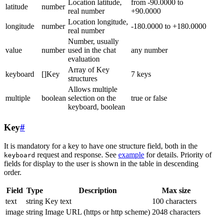
Location latitude,
from -90.0000 to
latitude
number
real number
+90.0000
Location longitude,
longitude
number
-180.0000 to +180.0000
real number
Number, usually
value
number
used in the chat
any number
evaluation
Array of Key
keyboard
[]Key
7 keys
structures
Allows multiple
multiple
boolean
selection on the
true or false
keyboard, boolean
Key
#
It is mandatory for a key to have one structure field, both in the
request and response. See
example
for details. Priority of
keyboard
fields for display to the user is shown in the table in descending
order.
Field
Type
Description
Max size
text
string
Key text
100 characters
image
string
Image URL (https or http scheme)
2048 characters