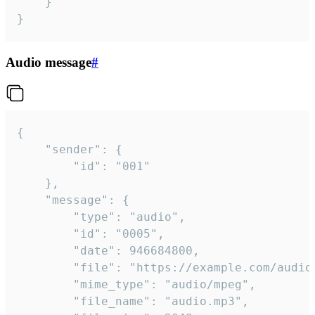
	}

}
Audio message
#
{

	"sender": {

		"id": "001"

	},

	"message": {

		"type": "audio",

		"id": "0005",

		"date": 946684800,

		"file": "https://example.com/audio.mp3",

		"mime_type": "audio/mpeg",

		"file_name": "audio.mp3",
