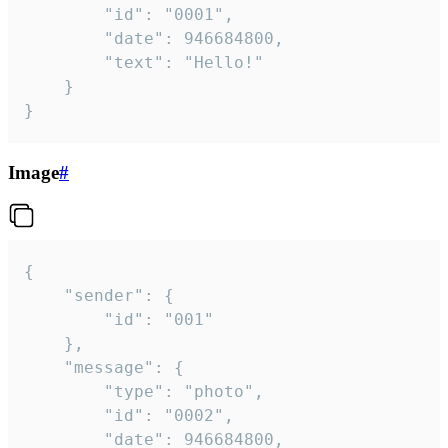
		"id": "0001",

		"date": 946684800,

		"text": "Hello!"

	}

}
Image
#
{

	"sender": {

		"id": "001"

	},

	"message": {

		"type": "photo",

		"id": "0002",

		"date": 946684800,
