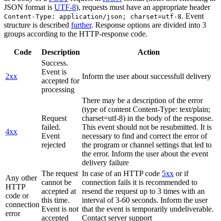
JSON format is
UTF-8
), requests must have an appropriate header
. Event
Content-Type: application/json; charset=utf-8
structure is described
further
. Response options are divided into 3
groups according to the HTTP-response code.
Code
Description
Action
Success.
Event is
2xx
Inform the user about successfull delivery
accepted for
processing
There may be a description of the error
(type of content Content-Type: text/plain;
Request
charset=utf-8) in the body of the response.
failed.
This event should not be resubmitted. It is
4xx
Event
necessary to find and correct the error of
rejected
the program or channel settings that led to
the error. Inform the user about the event
delivery failure
The request
In case of an HTTP code
5xx
or if
Any other
cannot be
connection fails it is recommended to
HTTP
accepted at
resend the request up to 3 times with an
code or
this time.
interval of 3-60 seconds. Inform the user
connection
Event is not
that the event is temporarily undeliverable.
error
accepted
Contact server support