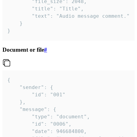
		"file_size": 2048,

		"title": "Title",

		"text": "Audio message comment."

	}

}
Document or file
#
{

	"sender": {

		"id": "001"

	},

	"message": {

		"type": "document",

		"id": "0006",

		"date": 946684800,
