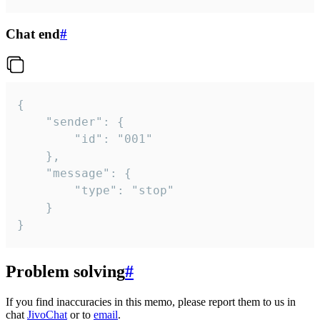
Chat end
#
{

	"sender": {

		"id": "001"

	},

	"message": {

		"type": "stop"

	}

}
Problem solving
#
If you find inaccuracies in this memo, please report them to us in
chat
JivoChat
or to
email
.