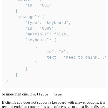
		"id": "001"

	},

	"message": {

		"type": "keyboard",

		"id": "0009",

		"multiple": false,

		"keyboard": [

			{

				"id": "X",

				"text": "need to think..."

			}

		]

	}

}
or more than one, if
.
multiple = true
If client’s app does not support a keyboard with answer options, it is
recommended to convert this type of message to a text list to display