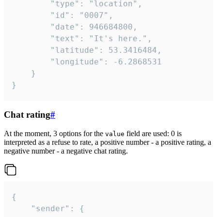
		"type": "location",

		"id": "0007",

		"date": 946684800,

		"text": "It's here.",

		"latitude": 53.3416484,

		"longitude": -6.2868531

	}

}
Chat rating
#
At the moment, 3 options for the
field are used: 0 is
value
interpreted as a refuse to rate, a positive number - a positive rating, a
negative number - a negative chat rating.
{

	"sender": {
