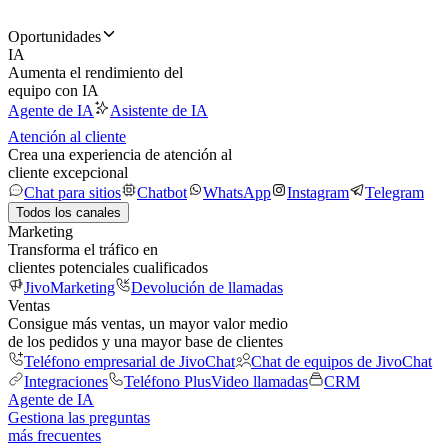
Oportunidades
IA
Aumenta el rendimiento del
equipo con IA
Agente de IA
Asistente de IA
Atención al cliente
Crea una experiencia de atención al
cliente excepcional
Chat para sitios
Chatbot
WhatsApp
Instagram
Telegram
Todos los canales
Marketing
Transforma el tráfico en
clientes potenciales cualificados
JivoMarketing
Devolución de llamadas
Ventas
Consigue más ventas, un mayor valor medio
de los pedidos y una mayor base de clientes
Teléfono empresarial de JivoChat
Chat de equipos de JivoChat
Integraciones
Teléfono Plus
Video llamadas
CRM
Agente de IA
Gestiona las preguntas
más frecuentes