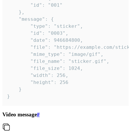
		"id": "001"

	},

	"message": {

		"type": "sticker",

		"id": "0003",

		"date": 946684800,

		"file": "https://example.com/sticker.gif",

		"mime_type": "image/gif",

		"file_name": "sticker.gif",

		"file_size": 1024,

		"width": 256,

		"height": 256

	}

}
Video message
#