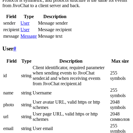
Protocol is symmetric, and protocol structure is the same for events
from JivoChat to a client server and back.
Field
Type
Description
sender
User
Message sender
recipient
User
Message recipient
message
Message
Message text
User
#
Field
Type
Description
Max size
Client identificator, required parameter
when sending events to JivoChat
255
id
string
sender.id and when receiving events
symbols
from JivoChat recipient.id
255
name
string
Username
symbols
User avatar URL, valid https or http
2048
photo
string
schemes
symbols
User page URL, valid https or http
2048
url
string
schemes
символов
255
email
string
User email
symbols