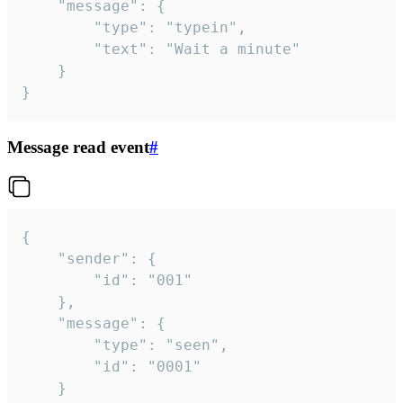
	"message": {

		"type": "typein",

		"text": "Wait a minute"

	}

}
Message read event
#
{

	"sender": {

		"id": "001"

	},

	"message": {

		"type": "seen",

		"id": "0001"

	}
