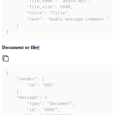
		"file_name": "audio.mp3",

		"file_size": 2048,

		"title": "Title",

		"text": "Audio message comment."

	}

}
Document or file
#
{

	"sender": {

		"id": "001"

	},

	"message": {

		"type": "document",

		"id": "0006",
