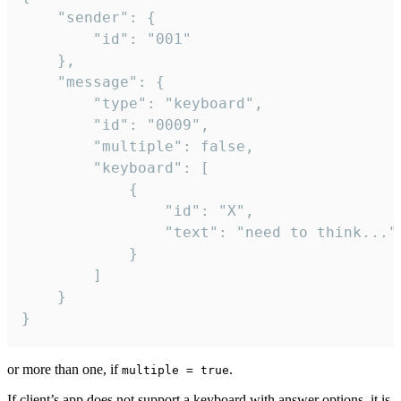
	"sender": {

		"id": "001"

	},

	"message": {

		"type": "keyboard",

		"id": "0009",

		"multiple": false,

		"keyboard": [

			{

				"id": "X",

				"text": "need to think..."

			}

		]

	}

}
or more than one, if
.
multiple = true
If client’s app does not support a keyboard with answer options, it is