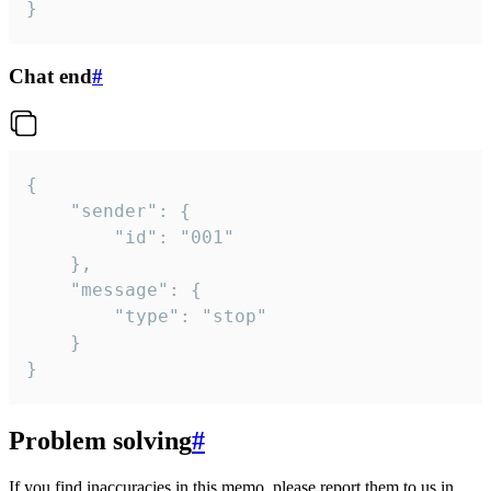
}
Chat end
#
{

	"sender": {

		"id": "001"

	},

	"message": {

		"type": "stop"

	}

}
Problem solving
#
If you find inaccuracies in this memo, please report them to us in