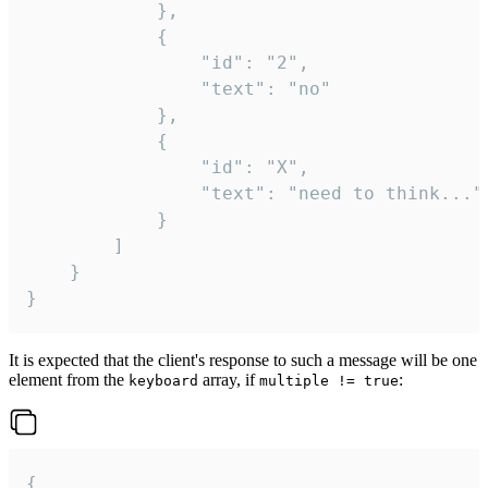
			},

			{

				"id": "2",

				"text": "no"

			},

			{

				"id": "X",

				"text": "need to think..."

			}

		]

	}

}
It is expected that the client's response to such a message will be one
element from the
array, if
:
keyboard
multiple != true
{
