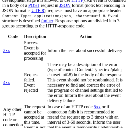
development stage it is allowed to use
HTTP
). An event is contained
in a body of a
POST
-request in
JSON
format (note: text encoding in
JSON format is
UTF-8
), requests must have an appropriate header
. Event
Content-Type: application/json; charset=utf-8
structure is described
further
. Response options are divided into 3
groups according to the HTTP-response code.
Code
Description
Action
Success.
Event is
2xx
Inform the user about successfull delivery
accepted for
processing
There may be a description of the error
(type of content Content-Type: text/plain;
Request
charset=utf-8) in the body of the response.
failed.
This event should not be resubmitted. It is
4xx
Event
necessary to find and correct the error of
rejected
the program or channel settings that led to
the error. Inform the user about the event
delivery failure
The request
In case of an HTTP code
5xx
or if
Any other
cannot be
connection fails it is recommended to
HTTP
accepted at
resend the request up to 3 times with an
code or
this time.
interval of 3-60 seconds. Inform the user
connection
Event is not
that the event is temporarily undeliverable.