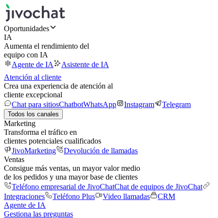
Oportunidades
IA
Aumenta el rendimiento del
equipo con IA
Agente de IA
Asistente de IA
Atención al cliente
Crea una experiencia de atención al
cliente excepcional
Chat para sitios
Chatbot
WhatsApp
Instagram
Telegram
Todos los canales
Marketing
Transforma el tráfico en
clientes potenciales cualificados
JivoMarketing
Devolución de llamadas
Ventas
Consigue más ventas, un mayor valor medio
de los pedidos y una mayor base de clientes
Teléfono empresarial de JivoChat
Chat de equipos de JivoChat
Integraciones
Teléfono Plus
Video llamadas
CRM
Agente de IA
Gestiona las preguntas