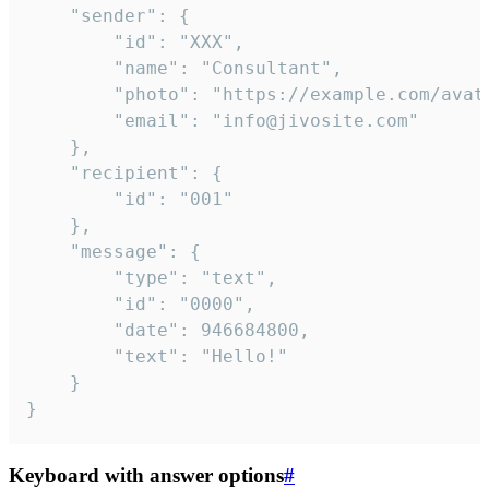
	"sender": {

		"id": "XXX",

		"name": "Consultant",

		"photo": "https://example.com/avatar.png",

		"email": "info@jivosite.com"

	},

	"recipient": {

		"id": "001"

	},

	"message": {

		"type": "text",

		"id": "0000",

		"date": 946684800,

		"text": "Hello!"

	}

}
Keyboard with answer options
#