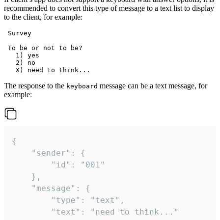
recommended to convert this type of message to a text list to display
to the client, for example:
 Survey

 To be or not to be?

   1) yes

   2) no

The response to the
message can be a text message, for
keyboard
example:
{

	"sender": {

		"id": "001"

	},

	"message": {

		"type": "text",

		"text": "need to think..."
