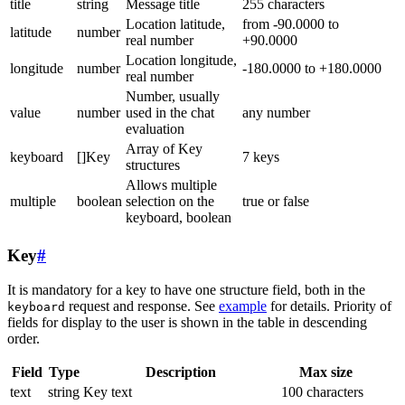
title
string
Message title
255 characters
Location latitude,
from -90.0000 to
latitude
number
real number
+90.0000
Location longitude,
longitude
number
-180.0000 to +180.0000
real number
Number, usually
value
number
used in the chat
any number
evaluation
Array of Key
keyboard
[]Key
7 keys
structures
Allows multiple
multiple
boolean
selection on the
true or false
keyboard, boolean
Key
#
It is mandatory for a key to have one structure field, both in the
request and response. See
example
for details. Priority of
keyboard
fields for display to the user is shown in the table in descending
order.
Field
Type
Description
Max size
text
string
Key text
100 characters