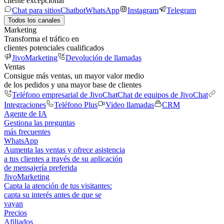
cliente excepcional
Chat para sitios
Chatbot
WhatsApp
Instagram
Telegram
Todos los canales
Marketing
Transforma el tráfico en
clientes potenciales cualificados
JivoMarketing
Devolución de llamadas
Ventas
Consigue más ventas, un mayor valor medio
de los pedidos y una mayor base de clientes
Teléfono empresarial de JivoChat
Chat de equipos de JivoChat
Integraciones
Teléfono Plus
Video llamadas
CRM
Agente de IA
Gestiona las preguntas
más frecuentes
WhatsApp
Aumenta las ventas y ofrece asistencia
a tus clientes a través de su aplicación
de mensajería preferida
JivoMarketing
Capta la atención de tus visitantes:
capta su interés antes de que se
vayan
Precios
Afiliados