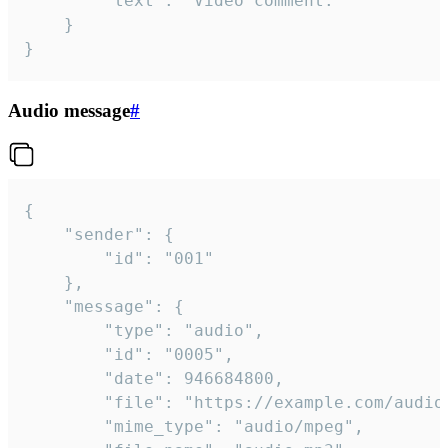
		"text": "Video comment."

	}

}
Audio message
#
{

	"sender": {

		"id": "001"

	},

	"message": {

		"type": "audio",

		"id": "0005",

		"date": 946684800,

		"file": "https://example.com/audio.mp3",

		"mime_type": "audio/mpeg",
