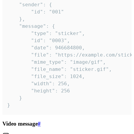
	"sender": {

		"id": "001"

	},

	"message": {

		"type": "sticker",

		"id": "0003",

		"date": 946684800,

		"file": "https://example.com/sticker.gif",

		"mime_type": "image/gif",

		"file_name": "sticker.gif",

		"file_size": 1024,

		"width": 256,

		"height": 256

	}

}
Video message
#