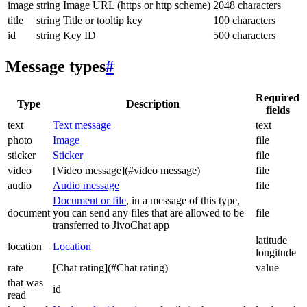
image
string
Image URL (https or http scheme)
2048 characters
title
string
Title or tooltip key
100 characters
id
string
Key ID
500 characters
Message types
#
Required
Type
Description
fields
text
Text message
text
photo
Image
file
sticker
Sticker
file
video
[Video message](#video message)
file
audio
Audio message
file
Document or file
, in a message of this type,
document
you can send any files that are allowed to be
file
transferred to JivoChat app
latitude
location
Location
longitude
rate
[Chat rating](#Chat rating)
value
that was
id
read