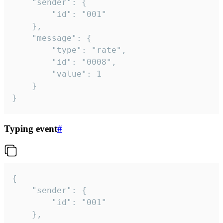
	"sender": {

		"id": "001"

	},

	"message": {

		"type": "rate",

		"id": "0008",

		"value": 1

	}

}
Typing event
#
{

	"sender": {

		"id": "001"

	},
