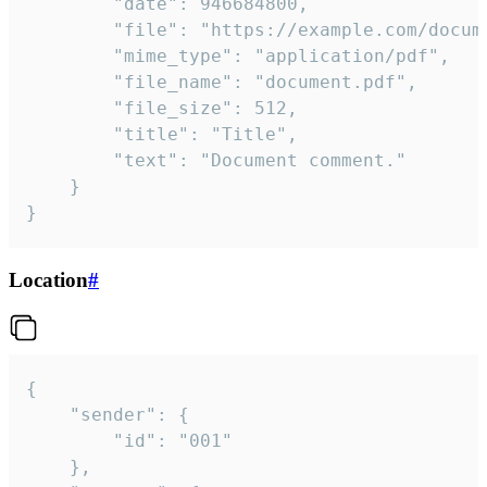
		"date": 946684800,

		"file": "https://example.com/document.pdf",

		"mime_type": "application/pdf",

		"file_name": "document.pdf",

		"file_size": 512,

		"title": "Title",

		"text": "Document comment."

	}

}
Location
#
{

	"sender": {

		"id": "001"

	},
