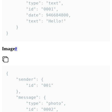
		"type": "text",

		"id": "0001",

		"date": 946684800,

		"text": "Hello!"

	}

}
Image
#
{

	"sender": {

		"id": "001"

	},

	"message": {

		"type": "photo",

		"id": "0002",
