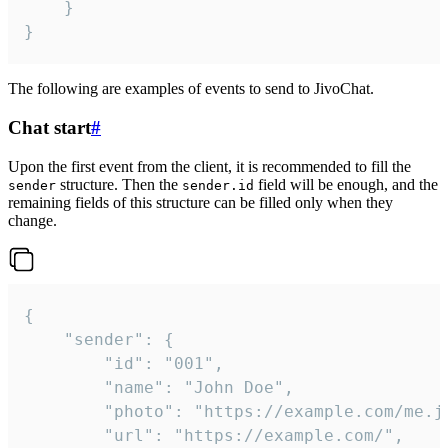
	}

}
The following are examples of events to send to JivoChat.
Chat start
#
Upon the first event from the client, it is recommended to fill the
structure. Then the
field will be enough, and the
sender
sender.id
remaining fields of this structure can be filled only when they
change.
{

	"sender": {

		"id": "001",

		"name": "John Doe",

		"photo": "https://example.com/me.jpg",

		"url": "https://example.com/",
