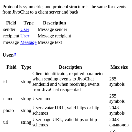
Protocol is symmetric, and protocol structure is the same for events
from JivoChat to a client server and back.
Field
Type
Description
sender
User
Message sender
recipient
User
Message recipient
message
Message
Message text
User
#
Field
Type
Description
Max size
Client identificator, required parameter
when sending events to JivoChat
255
id
string
sender.id and when receiving events
symbols
from JivoChat recipient.id
255
name
string
Username
symbols
User avatar URL, valid https or http
2048
photo
string
schemes
symbols
User page URL, valid https or http
2048
url
string
schemes
символов
255