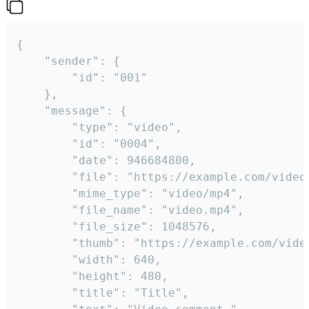
{

	"sender": {

		"id": "001"

	},

	"message": {

		"type": "video",

		"id": "0004",

		"date": 946684800,

		"file": "https://example.com/video.mp4",

		"mime_type": "video/mp4",

		"file_name": "video.mp4",

		"file_size": 1048576,

		"thumb": "https://example.com/video_thumb.png",

		"width": 640,

		"height": 480,

		"title": "Title",
