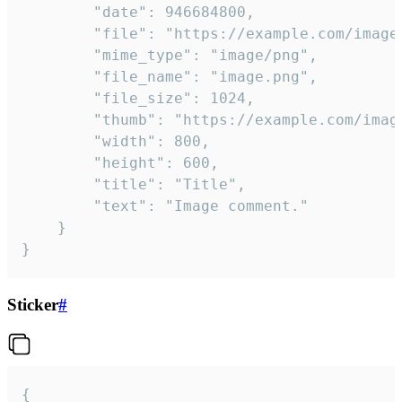
		"date": 946684800,

		"file": "https://example.com/image.png",

		"mime_type": "image/png",

		"file_name": "image.png",

		"file_size": 1024,

		"thumb": "https://example.com/image_thumb.png",

		"width": 800,

		"height": 600,

		"title": "Title",

		"text": "Image comment."

	}

}
Sticker
#
{
