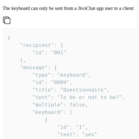
The keyboard can only be sent from a JivoChat app user to a client:
{

	"recipient": {

		"id": "001"

	},

	"message": {

		"type": "keyboard",

		"id": "0009",

		"title": "Questionnaire",

		"text": "To be or not to be?",

		"multiple": false,

		"keyboard": [

			{

				"id": "1",

				"text": "yes"
