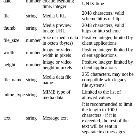
date
number
creation/sending
UNIX time
time, integer
2048 characters, valid
file
string
Media URL
scheme https or http
Media preview
2048 characters, valid
thumb
string
image URL
https or http scheme
Size of media data
Positive integer, limited by
file_size
number
in octets (bytes)
client applications
Image or video
Positive integer, limited by
width
number
width in pixels
client applications
Image or video
Positive integer, limited by
height
number
height in pixels
client applications
255 characters, may not be
Media data file
file_name
string
compatible with legacy
name
file systems!
MIME type of
Limited to the list of
mime_type
string
media data
allowed values
It is recommended to limit
the length to 1000
characters - if it is
text
string
Message text
exceeded, the rest of the
text will be sent in
separate text messages