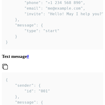
		"phone": "+1 234 568 890",

		"email": "me@example.com",

		"invite": "Hello! May I help you?"

	},

	"message": {

		"type": "start"

	}

}
Text message
#
{

	"sender": {

		"id": "001"

	},

	"message": {
