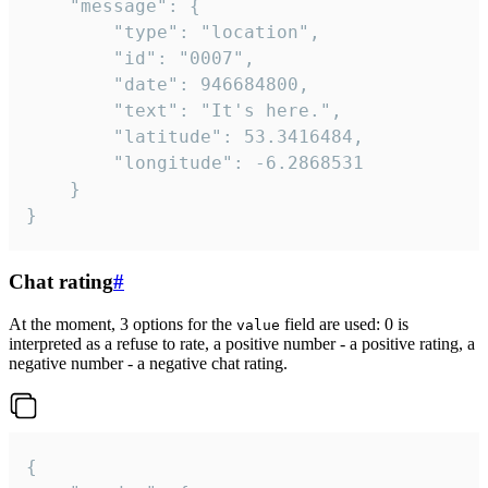
	"message": {

		"type": "location",

		"id": "0007",

		"date": 946684800,

		"text": "It's here.",

		"latitude": 53.3416484,

		"longitude": -6.2868531

	}

}
Chat rating
#
At the moment, 3 options for the
field are used: 0 is
value
interpreted as a refuse to rate, a positive number - a positive rating, a
negative number - a negative chat rating.
{
