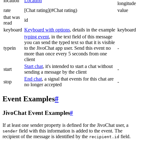
location
Location
longitude
rate
[Chat rating](#Chat rating)
value
that was
id
read
keyboard
Keyboard with options
, details in the example
keyboard
typing event
, in the text field of this message
you can send the typed text so that it is visible
typein
to the JivoChat app user. Send this event no
-
more than once every 5 seconds from one
client
Start chat
, it's intended to start a chat without
start
-
sending a message by the client
End chat
, a signal that events for this chat are
stop
-
no longer accepted
Event Examples
#
JivoChat Event Examples
#
If at least one sender property is defined for the JivoChat user, a
field with this information is added to the event. The
sender
recipient of the message is identified by the
field.
recipient.id