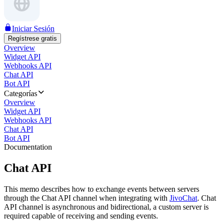
Iniciar Sesión
Regístrese gratis
Overview
Widget API
Webhooks API
Chat API
Bot API
Categorías
Overview
Widget API
Webhooks API
Chat API
Bot API
Documentation
Chat API
This memo describes how to exchange events between servers
through the Chat API channel when integrating with
JivoChat
. Chat
API channel is asynchronous and bidirectional, a custom server is
required capable of receiving and sending events.