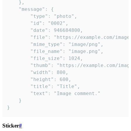
	},

	"message": {

		"type": "photo",

		"id": "0002",

		"date": 946684800,

		"file": "https://example.com/image.png",

		"mime_type": "image/png",

		"file_name": "image.png",

		"file_size": 1024,

		"thumb": "https://example.com/image_thumb.png",

		"width": 800,

		"height": 600,

		"title": "Title",

		"text": "Image comment."

	}

}
Sticker
#