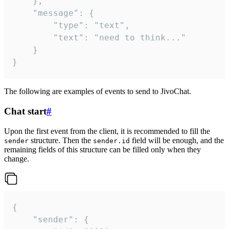
	},

	"message": {

		"type": "text",

		"text": "need to think..."

	}

}
The following are examples of events to send to JivoChat.
Chat start
#
Upon the first event from the client, it is recommended to fill the
structure. Then the
field will be enough, and the
sender
sender.id
remaining fields of this structure can be filled only when they
change.
{

	"sender": {
