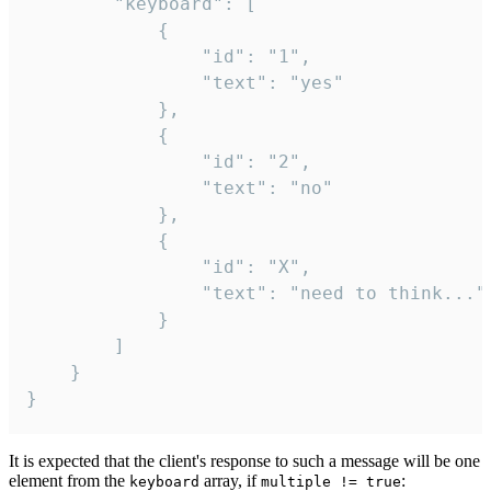
		"keyboard": [

			{

				"id": "1",

				"text": "yes"

			},

			{

				"id": "2",

				"text": "no"

			},

			{

				"id": "X",

				"text": "need to think..."

			}

		]

	}

}
It is expected that the client's response to such a message will be one
element from the
array, if
:
keyboard
multiple != true