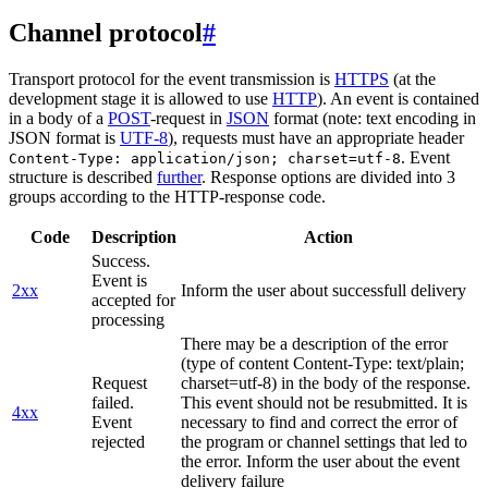
Channel protocol
#
Transport protocol for the event transmission is
HTTPS
(at the
development stage it is allowed to use
HTTP
). An event is contained
in a body of a
POST
-request in
JSON
format (note: text encoding in
JSON format is
UTF-8
), requests must have an appropriate header
. Event
Content-Type: application/json; charset=utf-8
structure is described
further
. Response options are divided into 3
groups according to the HTTP-response code.
Code
Description
Action
Success.
Event is
2xx
Inform the user about successfull delivery
accepted for
processing
There may be a description of the error
(type of content Content-Type: text/plain;
Request
charset=utf-8) in the body of the response.
failed.
This event should not be resubmitted. It is
4xx
Event
necessary to find and correct the error of
rejected
the program or channel settings that led to
the error. Inform the user about the event
delivery failure