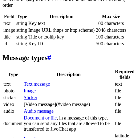
order.
Field
Type
Description
Max size
text
string
Key text
100 characters
image
string
Image URL (https or http scheme)
2048 characters
title
string
Title or tooltip key
100 characters
id
string
Key ID
500 characters
Message types
#
Required
Type
Description
fields
text
Text message
text
photo
Image
file
sticker
Sticker
file
video
[Video message](#video message)
file
audio
Audio message
file
Document or file
, in a message of this type,
document
you can send any files that are allowed to be
file
transferred to JivoChat app
latitude