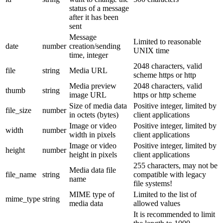
status of a message
after it has been
sent
Message
Limited to reasonable
date
number
creation/sending
UNIX time
time, integer
2048 characters, valid
file
string
Media URL
scheme https or http
Media preview
2048 characters, valid
thumb
string
image URL
https or http scheme
Size of media data
Positive integer, limited by
file_size
number
in octets (bytes)
client applications
Image or video
Positive integer, limited by
width
number
width in pixels
client applications
Image or video
Positive integer, limited by
height
number
height in pixels
client applications
255 characters, may not be
Media data file
file_name
string
compatible with legacy
name
file systems!
MIME type of
Limited to the list of
mime_type
string
media data
allowed values
It is recommended to limit