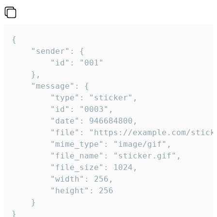
{

	"sender": {

		"id": "001"

	},

	"message": {

		"type": "sticker",

		"id": "0003",

		"date": 946684800,

		"file": "https://example.com/sticker.gif",

		"mime_type": "image/gif",

		"file_name": "sticker.gif",

		"file_size": 1024,

		"width": 256,

		"height": 256

	}

}