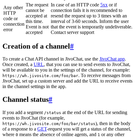
The request
In case of an HTTP code
5xx
or if
Any other
cannot be
connection fails it is recommended to
HTTP
accepted at
resend the request up to 3 times with an
code or
this time.
interval of 3-60 seconds. Inform the user
connection
Event is not
that the event is temporarily undeliverable.
error
accepted
Contact server support
Creation of a channel
#
To create a Chat API channel in JivoChat, use the
JivoChat app
.
Once created, a
URL
, that you can use to send events to JivoChat,
will be available to you in the settings of the channel, for example:
. To receive messages from
https://wh.jivosite.com/foo/bar
JivoChat, set up a custom server and add the URL to receive events
in the channel settings in the app.
Channel status
#
If you add a segment
at the end of the URL for sending
/status
events to JivoChat (for example,
), then in the body
https://wh.jivosite.com/foo/bar/status
of a response to a
GET
-request you will get a status of the channel,
where
means the absence of online agents, and
or any other
0
1