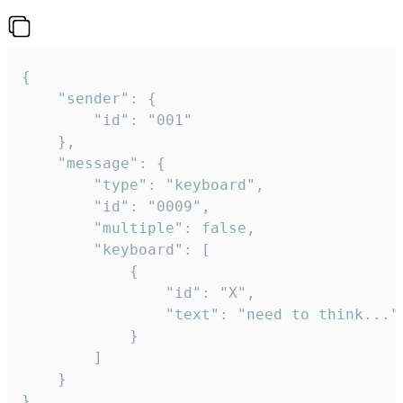
{

	"sender": {

		"id": "001"

	},

	"message": {

		"type": "keyboard",

		"id": "0009",

		"multiple": false,

		"keyboard": [

			{

				"id": "X",

				"text": "need to think..."

			}

		]

	}

}