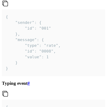
{

	"sender": {

		"id": "001"

	},

	"message": {

		"type": "rate",

		"id": "0008",

		"value": 1

	}

}
Typing event
#