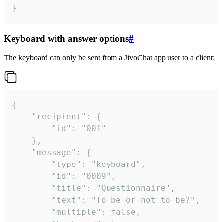
}
Keyboard with answer options
#
The keyboard can only be sent from a JivoChat app user to a client:
{

	"recipient": {

		"id": "001"

	},

	"message": {

		"type": "keyboard",

		"id": "0009",

		"title": "Questionnaire",

		"text": "To be or not to be?",

		"multiple": false,
