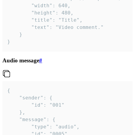
		"width": 640,

		"height": 480,

		"title": "Title",

		"text": "Video comment."

	}

}
Audio message
#
{

	"sender": {

		"id": "001"

	},

	"message": {

		"type": "audio",

		"id": "0005",
