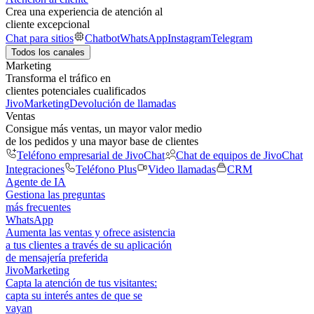
Crea una experiencia de atención al
cliente excepcional
Chat para sitios
Chatbot
WhatsApp
Instagram
Telegram
Todos los canales
Marketing
Transforma el tráfico en
clientes potenciales cualificados
JivoMarketing
Devolución de llamadas
Ventas
Consigue más ventas, un mayor valor medio
de los pedidos y una mayor base de clientes
Teléfono empresarial de JivoChat
Chat de equipos de JivoChat
Integraciones
Teléfono Plus
Video llamadas
CRM
Agente de IA
Gestiona las preguntas
más frecuentes
WhatsApp
Aumenta las ventas y ofrece asistencia
a tus clientes a través de su aplicación
de mensajería preferida
JivoMarketing
Capta la atención de tus visitantes:
capta su interés antes de que se
vayan