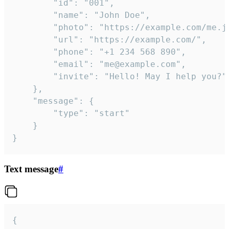
		"id": "001",

		"name": "John Doe",

		"photo": "https://example.com/me.jpg",

		"url": "https://example.com/",

		"phone": "+1 234 568 890",

		"email": "me@example.com",

		"invite": "Hello! May I help you?"

	},

	"message": {

		"type": "start"

	}

}
Text message
#
{
