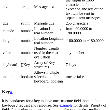
the length to 1000
characters - if it is
text
string
Message text
exceeded, the rest of the
text will be sent in
separate text messages
title
string
Message title
255 characters
Location latitude,
from -90.0000 to
latitude
number
real number
+90.0000
Location longitude,
longitude
number
-180.0000 to +180.0000
real number
Number, usually
value
number
used in the chat
any number
evaluation
Array of Key
keyboard
[]Key
7 keys
structures
Allows multiple
multiple
boolean
selection on the
true or false
keyboard, boolean
Key
#
It is mandatory for a key to have one structure field, both in the
request and response. See
example
for details. Priority of
keyboard
fields for display to the user is shown in the table in descending