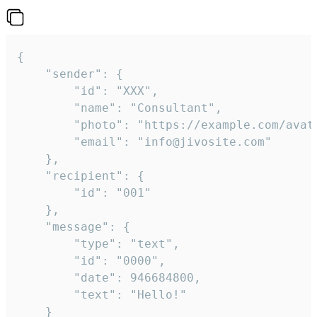
{

	"sender": {

		"id": "XXX",

		"name": "Consultant",

		"photo": "https://example.com/avatar.png",

		"email": "info@jivosite.com"

	},

	"recipient": {

		"id": "001"

	},

	"message": {

		"type": "text",

		"id": "0000",

		"date": 946684800,

		"text": "Hello!"

	}
