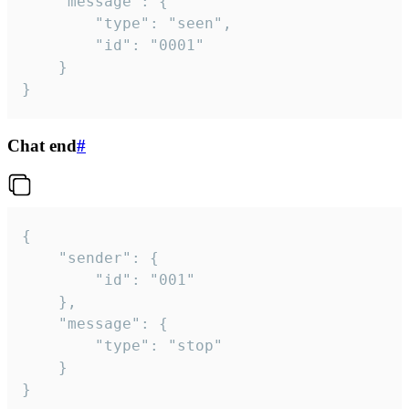
	"message": {

		"type": "seen",

		"id": "0001"

	}

}
Chat end
#
{

	"sender": {

		"id": "001"

	},

	"message": {

		"type": "stop"

	}

}