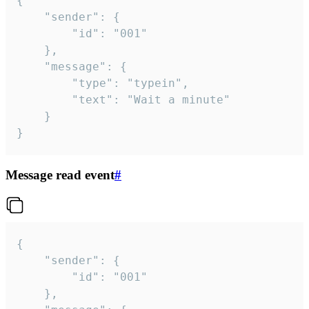
{

	"sender": {

		"id": "001"

	},

	"message": {

		"type": "typein",

		"text": "Wait a minute"

	}

}
Message read event
#
{

	"sender": {

		"id": "001"

	},
