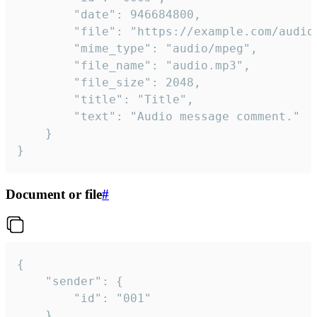
		"date": 946684800,

		"file": "https://example.com/audio.mp3",

		"mime_type": "audio/mpeg",

		"file_name": "audio.mp3",

		"file_size": 2048,

		"title": "Title",

		"text": "Audio message comment."

	}

}
Document or file
#
{

	"sender": {

		"id": "001"

	},
