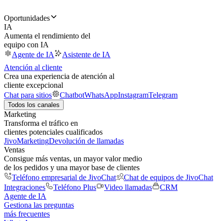
Oportunidades
IA
Aumenta el rendimiento del
equipo con IA
Agente de IA
Asistente de IA
Atención al cliente
Crea una experiencia de atención al
cliente excepcional
Chat para sitios
Chatbot
WhatsApp
Instagram
Telegram
Todos los canales
Marketing
Transforma el tráfico en
clientes potenciales cualificados
JivoMarketing
Devolución de llamadas
Ventas
Consigue más ventas, un mayor valor medio
de los pedidos y una mayor base de clientes
Teléfono empresarial de JivoChat
Chat de equipos de JivoChat
Integraciones
Teléfono Plus
Video llamadas
CRM
Agente de IA
Gestiona las preguntas
más frecuentes