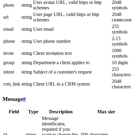
User avatar URL, valid https or http
2048
photo
string
schemes
symbols
User page URL, valid https or http
2048
url
string
schemes
символов
255
email
string
User email
symbols
2-15
phone
string
User phone number
symbols
1000
invite
string
Client invitation text
symbols
group
string
Department a client applies to
10 digits
255
intent
string
Subject of a customer's request
characters
2048
crm_link
string
Client URL in a CRM system
characters
Message
#
Field
Type
Description
Max size
Message
identificator,
required if you
id
string
want to change the
500 characters