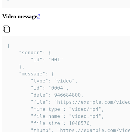
Video message
#
{

	"sender": {

		"id": "001"

	},

	"message": {

		"type": "video",

		"id": "0004",

		"date": 946684800,

		"file": "https://example.com/video.mp4",

		"mime_type": "video/mp4",

		"file_name": "video.mp4",

		"file_size": 1048576,

		"thumb": "https://example.com/video_thumb.png",
