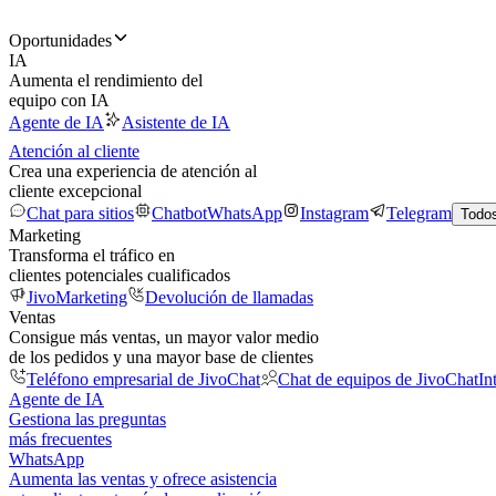
Oportunidades
IA
Aumenta el rendimiento del
equipo con IA
Agente de IA
Asistente de IA
Atención al cliente
Crea una experiencia de atención al
cliente excepcional
Chat para sitios
Chatbot
WhatsApp
Instagram
Telegram
Todos
Marketing
Transforma el tráfico en
clientes potenciales cualificados
JivoMarketing
Devolución de llamadas
Ventas
Consigue más ventas, un mayor valor medio
de los pedidos y una mayor base de clientes
Teléfono empresarial de JivoChat
Chat de equipos de JivoChat
In
Agente de IA
Gestiona las preguntas
más frecuentes
WhatsApp
Aumenta las ventas y ofrece asistencia