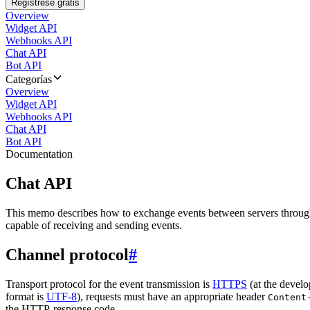
Regístrese gratis
Overview
Widget API
Webhooks API
Chat API
Bot API
Categorías
Overview
Widget API
Webhooks API
Chat API
Bot API
Documentation
Chat API
This memo describes how to exchange events between servers throug
capable of receiving and sending events.
Channel protocol
#
Transport protocol for the event transmission is
HTTPS
(at the develo
format is
UTF-8
), requests must have an appropriate header
Content
the HTTP-response code.