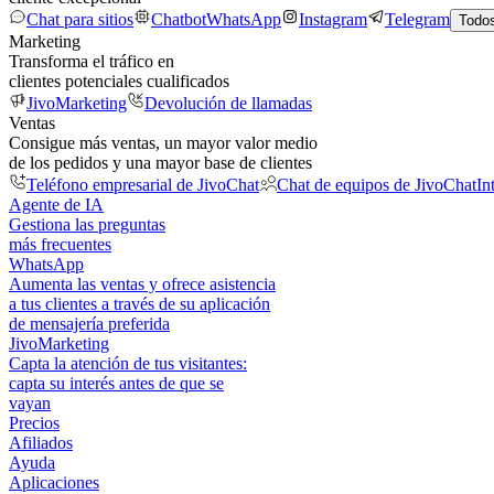
Chat para sitios
Chatbot
WhatsApp
Instagram
Telegram
Todos
Marketing
Transforma el tráfico en
clientes potenciales cualificados
JivoMarketing
Devolución de llamadas
Ventas
Consigue más ventas, un mayor valor medio
de los pedidos y una mayor base de clientes
Teléfono empresarial de JivoChat
Chat de equipos de JivoChat
In
Agente de IA
Gestiona las preguntas
más frecuentes
WhatsApp
Aumenta las ventas y ofrece asistencia
a tus clientes a través de su aplicación
de mensajería preferida
JivoMarketing
Capta la atención de tus visitantes:
capta su interés antes de que se
vayan
Precios
Afiliados
Ayuda
Aplicaciones