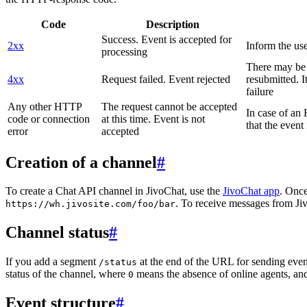
Code
Description
Success. Event is accepted for
2xx
Inform the use
processing
There may be a
4xx
Request failed. Event rejected
resubmitted. I
failure
Any other HTTP
The request cannot be accepted
In case of a
code or connection
at this time. Event is not
that the event
error
accepted
Creation of a channel
#
To create a Chat API channel in JivoChat, use the
JivoChat app
. Once
. To receive messages from Jiv
https://wh.jivosite.com/foo/bar
Channel status
#
If you add a segment
at the end of the URL for sending even
/status
status of the channel, where
means the absence of online agents, a
0
Event structure
#