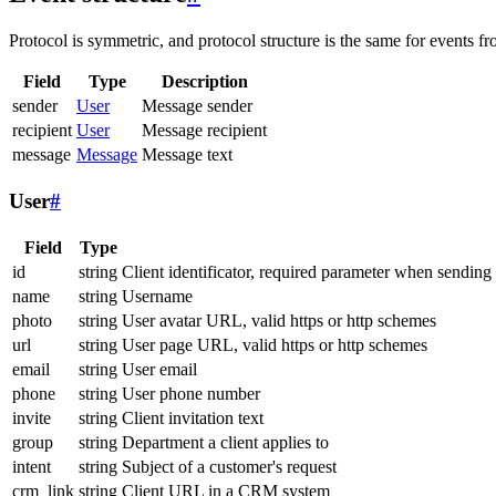
Protocol is symmetric, and protocol structure is the same for events fr
Field
Type
Description
sender
User
Message sender
recipient
User
Message recipient
message
Message
Message text
User
#
Field
Type
id
string
Client identificator, required parameter when sending
name
string
Username
photo
string
User avatar URL, valid https or http schemes
url
string
User page URL, valid https or http schemes
email
string
User email
phone
string
User phone number
invite
string
Client invitation text
group
string
Department a client applies to
intent
string
Subject of a customer's request
crm_link
string
Client URL in a CRM system