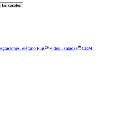
 los canales
tegraciones
Teléfono Plus
Video llamadas
CRM