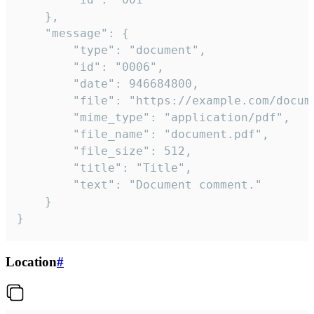
	},

	"message": {

		"type": "document",

		"id": "0006",

		"date": 946684800,

		"file": "https://example.com/document.pdf",

		"mime_type": "application/pdf",

		"file_name": "document.pdf",

		"file_size": 512,

		"title": "Title",

		"text": "Document comment."

	}

}
Location
#