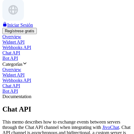
Iniciar Sesión
Regístrese gratis
Overview
Widget API
Webhooks API
Chat API
Bot API
Categorías
Overview
Widget API
Webhooks API
Chat API
Bot API
Documentation
Chat API
This memo describes how to exchange events between servers
through the Chat API channel when integrating with
JivoChat
. Chat
API channel is asynchronous and bidirectional, a custom server is