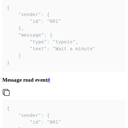
{

	"sender": {

		"id": "001"

	},

	"message": {

		"type": "typein",

		"text": "Wait a minute"

	}

}
Message read event
#
{

	"sender": {

		"id": "001"
