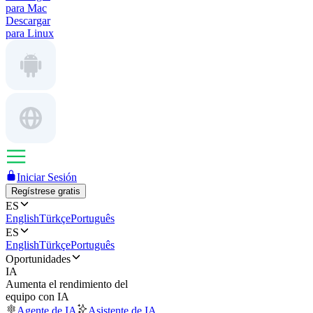
para Mac
Descargar
para Linux
Iniciar Sesión
Regístrese gratis
ES
English
Türkçe
Português
ES
English
Türkçe
Português
Oportunidades
IA
Aumenta el rendimiento del
equipo con IA
Agente de IA
Asistente de IA