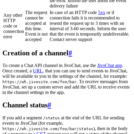
the error. Inform the user about the event
delivery failure
The request
In case of an HTTP code
5xx
or if
Any other
cannot be
connection fails it is recommended to
HTTP
accepted at
resend the request up to 3 times with an
code or
this time.
interval of 3-60 seconds. Inform the user
connection
Event is not
that the event is temporarily undeliverable.
error
accepted
Contact server support
Creation of a channel
#
To create a Chat API channel in JivoChat, use the
JivoChat app
.
Once created, a
URL
, that you can use to send events to JivoChat,
will be available to you in the settings of the channel, for example:
. To receive messages from
https://wh.jivosite.com/foo/bar
JivoChat, set up a custom server and add the URL to receive events
in the channel settings in the app.
Channel status
#
If you add a segment
at the end of the URL for sending
/status
events to JivoChat (for example,
), then in the body
https://wh.jivosite.com/foo/bar/status
of a response to a
GET
-request you will get a status of the channel,