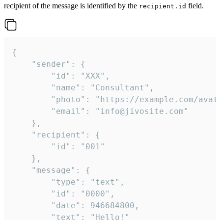
recipient of the message is identified by the
field.
recipient.id
{

	"sender": {

		"id": "XXX",

		"name": "Consultant",

		"photo": "https://example.com/avatar.png",

		"email": "info@jivosite.com"

	},

	"recipient": {

		"id": "001"

	},

	"message": {

		"type": "text",

		"id": "0000",

		"date": 946684800,

		"text": "Hello!"
