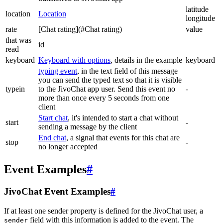
latitude
location
Location
longitude
rate
[Chat rating](#Chat rating)
value
that was
id
read
keyboard
Keyboard with options
, details in the example
keyboard
typing event
, in the text field of this message
you can send the typed text so that it is visible
typein
to the JivoChat app user. Send this event no
-
more than once every 5 seconds from one
client
Start chat
, it's intended to start a chat without
start
-
sending a message by the client
End chat
, a signal that events for this chat are
stop
-
no longer accepted
Event Examples
#
JivoChat Event Examples
#
If at least one sender property is defined for the JivoChat user, a
field with this information is added to the event. The
sender