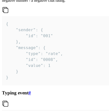
negative number - a negative chat rating.
{

	"sender": {

		"id": "001"

	},

	"message": {

		"type": "rate",

		"id": "0008",

		"value": 1

	}

}
Typing event
#