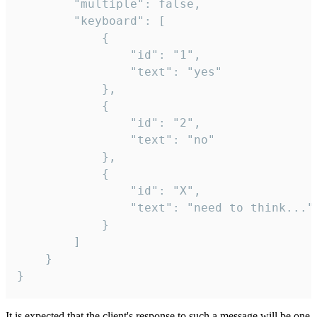
		"multiple": false,

		"keyboard": [

			{

				"id": "1",

				"text": "yes"

			},

			{

				"id": "2",

				"text": "no"

			},

			{

				"id": "X",

				"text": "need to think..."

			}

		]

	}

}
It is expected that the client's response to such a message will be one