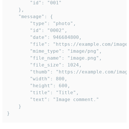
		"id": "001"

	},

	"message": {

		"type": "photo",

		"id": "0002",

		"date": 946684800,

		"file": "https://example.com/image.png",

		"mime_type": "image/png",

		"file_name": "image.png",

		"file_size": 1024,

		"thumb": "https://example.com/image_thumb.png",

		"width": 800,

		"height": 600,

		"title": "Title",

		"text": "Image comment."

	}

}