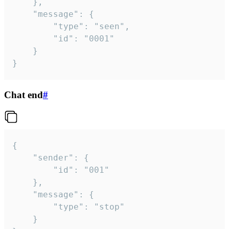
	},

	"message": {

		"type": "seen",

		"id": "0001"

	}

}
Chat end
#
{

	"sender": {

		"id": "001"

	},

	"message": {

		"type": "stop"

	}
