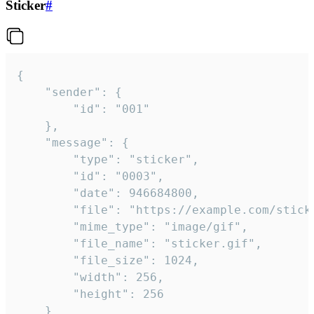
Sticker
#
{

	"sender": {

		"id": "001"

	},

	"message": {

		"type": "sticker",

		"id": "0003",

		"date": 946684800,

		"file": "https://example.com/sticker.gif",

		"mime_type": "image/gif",

		"file_name": "sticker.gif",

		"file_size": 1024,

		"width": 256,

		"height": 256

	}
