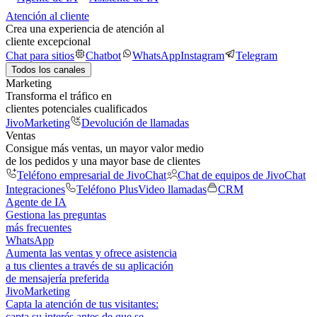
Atención al cliente
Crea una experiencia de atención al
cliente excepcional
Chat para sitios
Chatbot
WhatsApp
Instagram
Telegram
Todos los canales
Marketing
Transforma el tráfico en
clientes potenciales cualificados
JivoMarketing
Devolución de llamadas
Ventas
Consigue más ventas, un mayor valor medio
de los pedidos y una mayor base de clientes
Teléfono empresarial de JivoChat
Chat de equipos de JivoChat
Integraciones
Teléfono Plus
Video llamadas
CRM
Agente de IA
Gestiona las preguntas
más frecuentes
WhatsApp
Aumenta las ventas y ofrece asistencia
a tus clientes a través de su aplicación
de mensajería preferida
JivoMarketing
Capta la atención de tus visitantes:
capta su interés antes de que se