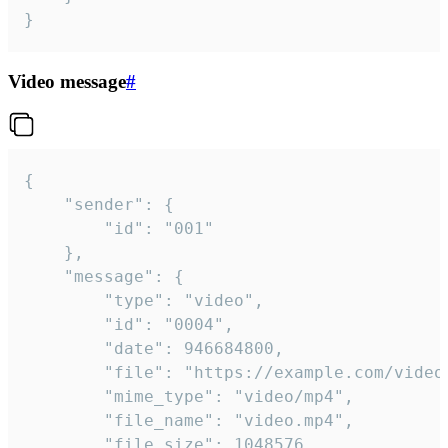
}
Video message
#
{

	"sender": {

		"id": "001"

	},

	"message": {

		"type": "video",

		"id": "0004",

		"date": 946684800,

		"file": "https://example.com/video.mp4",

		"mime_type": "video/mp4",

		"file_name": "video.mp4",

		"file_size": 1048576,
