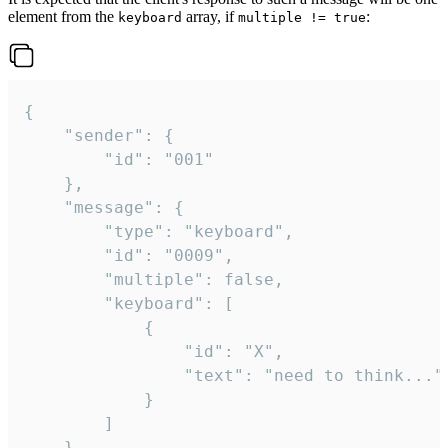
element from the
array, if
:
keyboard
multiple != true
{

	"sender": {

		"id": "001"

	},

	"message": {

		"type": "keyboard",

		"id": "0009",

		"multiple": false,

		"keyboard": [

			{

				"id": "X",

				"text": "need to think..."

			}

		]

	}
