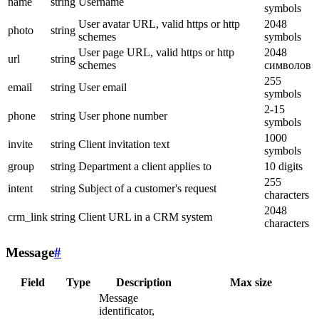
name
string
Username
symbols
User avatar URL, valid https or http
2048
photo
string
schemes
symbols
User page URL, valid https or http
2048
url
string
schemes
символов
255
email
string
User email
symbols
2-15
phone
string
User phone number
symbols
1000
invite
string
Client invitation text
symbols
group
string
Department a client applies to
10 digits
255
intent
string
Subject of a customer's request
characters
2048
crm_link
string
Client URL in a CRM system
characters
Message
#
Field
Type
Description
Max size
Message
identificator,