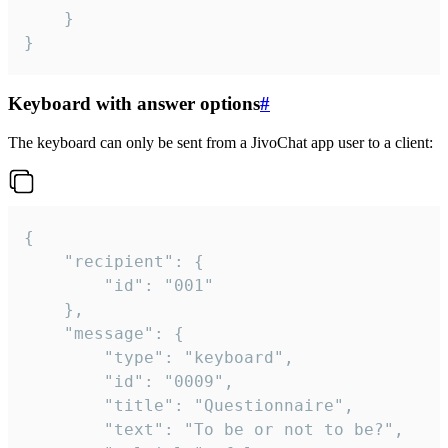
	}

}
Keyboard with answer options
#
The keyboard can only be sent from a JivoChat app user to a client:
{

	"recipient": {

		"id": "001"

	},

	"message": {

		"type": "keyboard",

		"id": "0009",

		"title": "Questionnaire",

		"text": "To be or not to be?",
