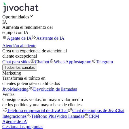
Oportunidades
IA
Aumenta el rendimiento del
equipo con IA
Agente de IA
Asistente de IA
Atención al cliente
Crea una experiencia de atención al
cliente excepcional
Chat para sitios
Chatbot
WhatsApp
Instagram
Telegram
Todos los canales
Marketing
Transforma el tráfico en
clientes potenciales cualificados
JivoMarketing
Devolución de llamadas
Ventas
Consigue más ventas, un mayor valor medio
de los pedidos y una mayor base de clientes
Teléfono empresarial de JivoChat
Chat de equipos de JivoChat
Integraciones
Teléfono Plus
Video llamadas
CRM
Agente de IA
Gestiona las preguntas