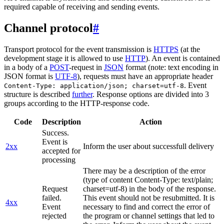
required capable of receiving and sending events.
Channel protocol
#
Transport protocol for the event transmission is
HTTPS
(at the
development stage it is allowed to use
HTTP
). An event is contained
in a body of a
POST
-request in
JSON
format (note: text encoding in
JSON format is
UTF-8
), requests must have an appropriate header
. Event
Content-Type: application/json; charset=utf-8
structure is described
further
. Response options are divided into 3
groups according to the HTTP-response code.
Code
Description
Action
Success.
Event is
2xx
Inform the user about successfull delivery
accepted for
processing
There may be a description of the error
(type of content Content-Type: text/plain;
Request
charset=utf-8) in the body of the response.
failed.
This event should not be resubmitted. It is
4xx
Event
necessary to find and correct the error of
rejected
the program or channel settings that led to