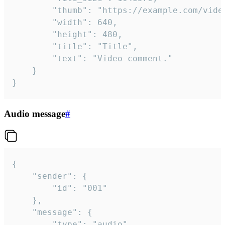
		"thumb": "https://example.com/video_thumb.png",

		"width": 640,

		"height": 480,

		"title": "Title",

		"text": "Video comment."

	}

}
Audio message
#
{

	"sender": {

		"id": "001"

	},

	"message": {

		"type": "audio",
