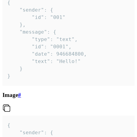
{

	"sender": {

		"id": "001"

	},

	"message": {

		"type": "text",

		"id": "0001",

		"date": 946684800,

		"text": "Hello!"

	}

}
Image
#
{

	"sender": {
