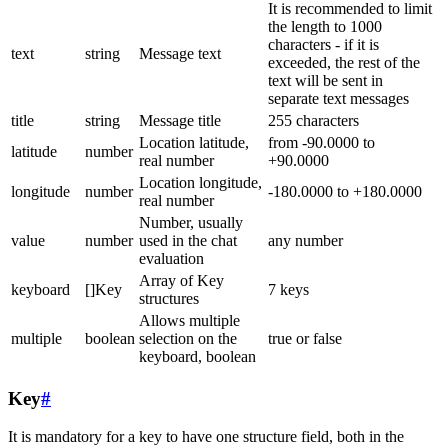
It is recommended to limit
the length to 1000
characters - if it is
text
string
Message text
exceeded, the rest of the
text will be sent in
separate text messages
title
string
Message title
255 characters
Location latitude,
from -90.0000 to
latitude
number
real number
+90.0000
Location longitude,
longitude
number
-180.0000 to +180.0000
real number
Number, usually
value
number
used in the chat
any number
evaluation
Array of Key
keyboard
[]Key
7 keys
structures
Allows multiple
multiple
boolean
selection on the
true or false
keyboard, boolean
Key
#
It is mandatory for a key to have one structure field, both in the