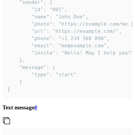
	"sender": {

		"id": "001",

		"name": "John Doe",

		"photo": "https://example.com/me.jpg",

		"url": "https://example.com/",

		"phone": "+1 234 568 890",

		"email": "me@example.com",

		"invite": "Hello! May I help you?"

	},

	"message": {

		"type": "start"

	}

}
Text message
#