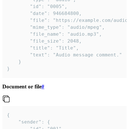
		"id": "0005",

		"date": 946684800,

		"file": "https://example.com/audio.mp3",

		"mime_type": "audio/mpeg",

		"file_name": "audio.mp3",

		"file_size": 2048,

		"title": "Title",

		"text": "Audio message comment."

	}

}
Document or file
#
{

	"sender": {

		"id": "001"
