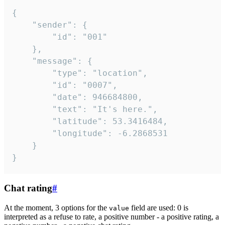
{

	"sender": {

		"id": "001"

	},

	"message": {

		"type": "location",

		"id": "0007",

		"date": 946684800,

		"text": "It's here.",

		"latitude": 53.3416484,

		"longitude": -6.2868531

	}

}
Chat rating
#
At the moment, 3 options for the
field are used: 0 is
value
interpreted as a refuse to rate, a positive number - a positive rating, a