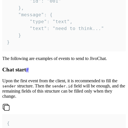
		"id": "001"

	},

	"message": {

		"type": "text",

		"text": "need to think..."

	}

}
The following are examples of events to send to JivoChat.
Chat start
#
Upon the first event from the client, it is recommended to fill the
structure. Then the
field will be enough, and the
sender
sender.id
remaining fields of this structure can be filled only when they
change.
{
