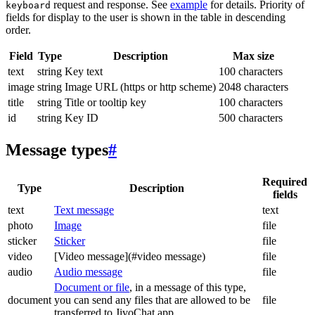
request and response. See
example
for details. Priority of
keyboard
fields for display to the user is shown in the table in descending
order.
Field
Type
Description
Max size
text
string
Key text
100 characters
image
string
Image URL (https or http scheme)
2048 characters
title
string
Title or tooltip key
100 characters
id
string
Key ID
500 characters
Message types
#
Required
Type
Description
fields
text
Text message
text
photo
Image
file
sticker
Sticker
file
video
[Video message](#video message)
file
audio
Audio message
file
Document or file
, in a message of this type,
document
you can send any files that are allowed to be
file
transferred to JivoChat app