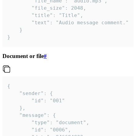
		"file_name": "audio.mp3",

		"file_size": 2048,

		"title": "Title",

		"text": "Audio message comment."

	}

}
Document or file
#
{

	"sender": {

		"id": "001"

	},

	"message": {

		"type": "document",

		"id": "0006",
