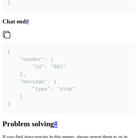
}
Chat end
#
{

	"sender": {

		"id": "001"

	},

	"message": {

		"type": "stop"

	}

}
Problem solving
#
If you find inaccuracies in this memo, please report them to us in