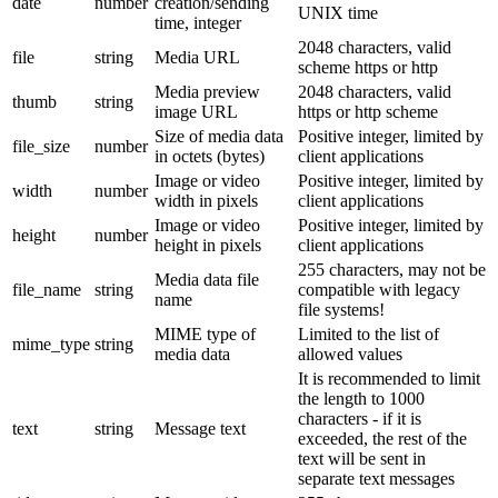
date
number
creation/sending
UNIX time
time, integer
2048 characters, valid
file
string
Media URL
scheme https or http
Media preview
2048 characters, valid
thumb
string
image URL
https or http scheme
Size of media data
Positive integer, limited by
file_size
number
in octets (bytes)
client applications
Image or video
Positive integer, limited by
width
number
width in pixels
client applications
Image or video
Positive integer, limited by
height
number
height in pixels
client applications
255 characters, may not be
Media data file
file_name
string
compatible with legacy
name
file systems!
MIME type of
Limited to the list of
mime_type
string
media data
allowed values
It is recommended to limit
the length to 1000
characters - if it is
text
string
Message text
exceeded, the rest of the
text will be sent in
separate text messages