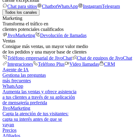
cliente excepcional
Chat para sitios
Chatbot
WhatsApp
Instagram
Telegram
Todos los canales
Marketing
Transforma el tráfico en
clientes potenciales cualificados
JivoMarketing
Devolución de llamadas
Ventas
Consigue más ventas, un mayor valor medio
de los pedidos y una mayor base de clientes
Teléfono empresarial de JivoChat
Chat de equipos de JivoChat
Integraciones
Teléfono Plus
Video llamadas
CRM
Agente de IA
Gestiona las preguntas
más frecuentes
WhatsApp
Aumenta las ventas y ofrece asistencia
a tus clientes a través de su aplicación
de mensajería preferida
JivoMarketing
Capta la atención de tus visitantes:
capta su interés antes de que se
vayan
Precios
Afiliados