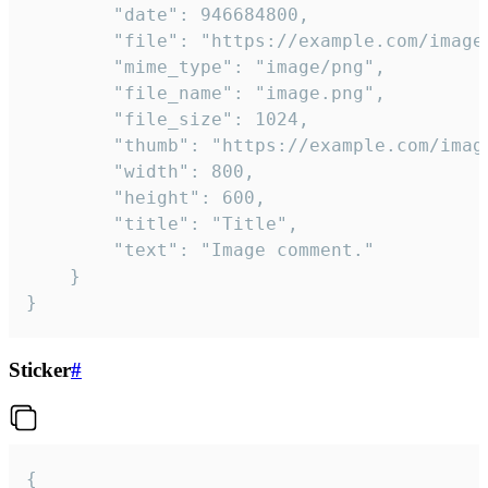
		"date": 946684800,

		"file": "https://example.com/image.png",

		"mime_type": "image/png",

		"file_name": "image.png",

		"file_size": 1024,

		"thumb": "https://example.com/image_thumb.png",

		"width": 800,

		"height": 600,

		"title": "Title",

		"text": "Image comment."

	}

}
Sticker
#
{
