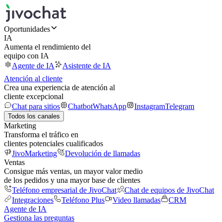
Oportunidades
IA
Aumenta el rendimiento del
equipo con IA
Agente de IA
Asistente de IA
Atención al cliente
Crea una experiencia de atención al
cliente excepcional
Chat para sitios
Chatbot
WhatsApp
Instagram
Telegram
Todos los canales
Marketing
Transforma el tráfico en
clientes potenciales cualificados
JivoMarketing
Devolución de llamadas
Ventas
Consigue más ventas, un mayor valor medio
de los pedidos y una mayor base de clientes
Teléfono empresarial de JivoChat
Chat de equipos de JivoChat
Integraciones
Teléfono Plus
Video llamadas
CRM
Agente de IA
Gestiona las preguntas