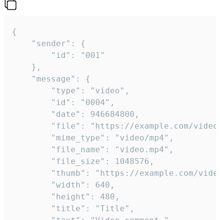
{

	"sender": {

		"id": "001"

	},

	"message": {

		"type": "video",

		"id": "0004",

		"date": 946684800,

		"file": "https://example.com/video.mp4",

		"mime_type": "video/mp4",

		"file_name": "video.mp4",

		"file_size": 1048576,

		"thumb": "https://example.com/video_thumb.png",

		"width": 640,

		"height": 480,

		"title": "Title",
