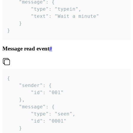
	"message": {

		"type": "typein",

		"text": "Wait a minute"

	}

}
Message read event
#
{

	"sender": {

		"id": "001"

	},

	"message": {

		"type": "seen",

		"id": "0001"

	}
