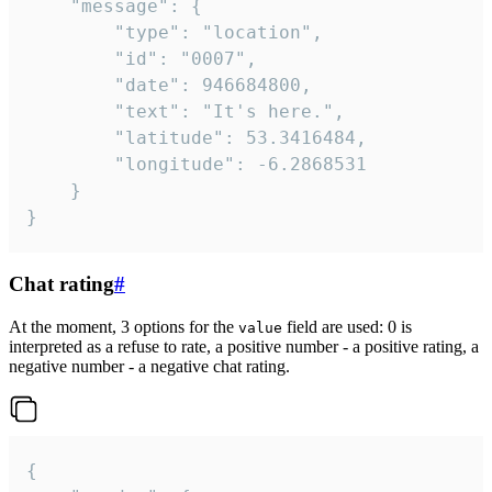
	"message": {

		"type": "location",

		"id": "0007",

		"date": 946684800,

		"text": "It's here.",

		"latitude": 53.3416484,

		"longitude": -6.2868531

	}

}
Chat rating
#
At the moment, 3 options for the
field are used: 0 is
value
interpreted as a refuse to rate, a positive number - a positive rating, a
negative number - a negative chat rating.
{
