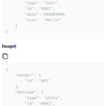
		"type": "text",

		"id": "0001",

		"date": 946684800,

		"text": "Hello!"

	}

}
Image
#
{

	"sender": {

		"id": "001"

	},

	"message": {

		"type": "photo",

		"id": "0002",
