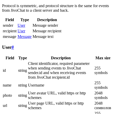
Protocol is symmetric, and protocol structure is the same for events
from JivoChat to a client server and back.
Field
Type
Description
sender
User
Message sender
recipient
User
Message recipient
message
Message
Message text
User
#
Field
Type
Description
Max size
Client identificator, required parameter
when sending events to JivoChat
255
id
string
sender.id and when receiving events
symbols
from JivoChat recipient.id
255
name
string
Username
symbols
User avatar URL, valid https or http
2048
photo
string
schemes
symbols
User page URL, valid https or http
2048
url
string
schemes
символов
255