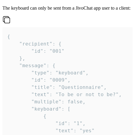
The keyboard can only be sent from a JivoChat app user to a client:
{

	"recipient": {

		"id": "001"

	},

	"message": {

		"type": "keyboard",

		"id": "0009",

		"title": "Questionnaire",

		"text": "To be or not to be?",

		"multiple": false,

		"keyboard": [

			{

				"id": "1",

				"text": "yes"
