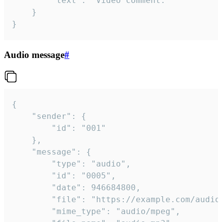
		"text": "Video comment."

	}

}
Audio message
#
{

	"sender": {

		"id": "001"

	},

	"message": {

		"type": "audio",

		"id": "0005",

		"date": 946684800,

		"file": "https://example.com/audio.mp3",

		"mime_type": "audio/mpeg",
