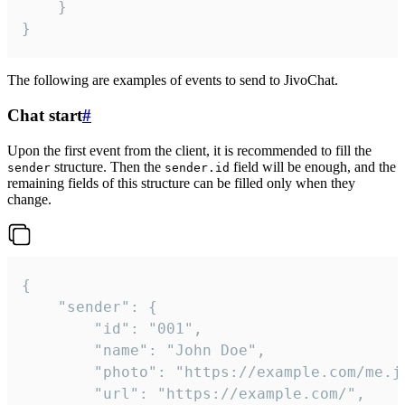
	}

}
The following are examples of events to send to JivoChat.
Chat start
#
Upon the first event from the client, it is recommended to fill the
structure. Then the
field will be enough, and the
sender
sender.id
remaining fields of this structure can be filled only when they
change.
{

	"sender": {

		"id": "001",

		"name": "John Doe",

		"photo": "https://example.com/me.jpg",

		"url": "https://example.com/",
