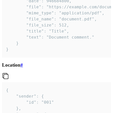
		"date": 946684800,

		"file": "https://example.com/document.pdf",

		"mime_type": "application/pdf",

		"file_name": "document.pdf",

		"file_size": 512,

		"title": "Title",

		"text": "Document comment."

	}

}
Location
#
{

	"sender": {

		"id": "001"

	},
