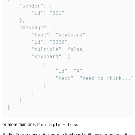
	"sender": {

		"id": "001"

	},

	"message": {

		"type": "keyboard",

		"id": "0009",

		"multiple": false,

		"keyboard": [

			{

				"id": "X",

				"text": "need to think..."

			}

		]

	}

}
or more than one, if
.
multiple = true
If client’s app does not support a keyboard with answer options, it is