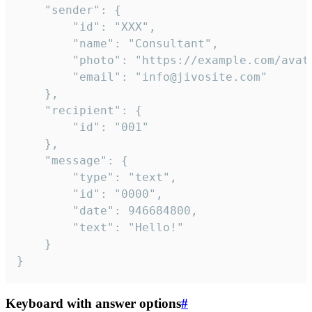
	"sender": {

		"id": "XXX",

		"name": "Consultant",

		"photo": "https://example.com/avatar.png",

		"email": "info@jivosite.com"

	},

	"recipient": {

		"id": "001"

	},

	"message": {

		"type": "text",

		"id": "0000",

		"date": 946684800,

		"text": "Hello!"

	}

}
Keyboard with answer options
#