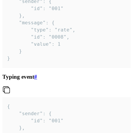
	"sender": {

		"id": "001"

	},

	"message": {

		"type": "rate",

		"id": "0008",

		"value": 1

	}

}
Typing event
#
{

	"sender": {

		"id": "001"

	},
