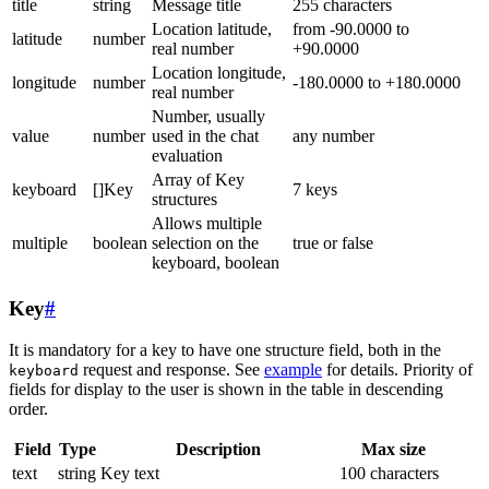
title
string
Message title
255 characters
Location latitude,
from -90.0000 to
latitude
number
real number
+90.0000
Location longitude,
longitude
number
-180.0000 to +180.0000
real number
Number, usually
value
number
used in the chat
any number
evaluation
Array of Key
keyboard
[]Key
7 keys
structures
Allows multiple
multiple
boolean
selection on the
true or false
keyboard, boolean
Key
#
It is mandatory for a key to have one structure field, both in the
request and response. See
example
for details. Priority of
keyboard
fields for display to the user is shown in the table in descending
order.
Field
Type
Description
Max size
text
string
Key text
100 characters