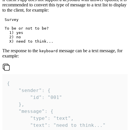
recommended to convert this type of message to a text list to display
to the client, for example:
 Survey

 To be or not to be?

   1) yes

   2) no

The response to the
message can be a text message, for
keyboard
example:
{

	"sender": {

		"id": "001"

	},

	"message": {

		"type": "text",

		"text": "need to think..."
