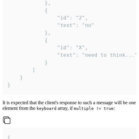
			},

			{

				"id": "2",

				"text": "no"

			},

			{

				"id": "X",

				"text": "need to think..."

			}

		]

	}

}
It is expected that the client's response to such a message will be one
element from the
array, if
:
keyboard
multiple != true
{
