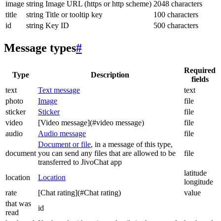
image
string
Image URL (https or http scheme)
2048 characters
title
string
Title or tooltip key
100 characters
id
string
Key ID
500 characters
Message types
#
Required
Type
Description
fields
text
Text message
text
photo
Image
file
sticker
Sticker
file
video
[Video message](#video message)
file
audio
Audio message
file
Document or file
, in a message of this type,
document
you can send any files that are allowed to be
file
transferred to JivoChat app
latitude
location
Location
longitude
rate
[Chat rating](#Chat rating)
value
that was
id
read