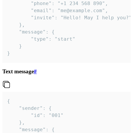
		"phone": "+1 234 568 890",

		"email": "me@example.com",

		"invite": "Hello! May I help you?"

	},

	"message": {

		"type": "start"

	}

}
Text message
#
{

	"sender": {

		"id": "001"

	},

	"message": {
