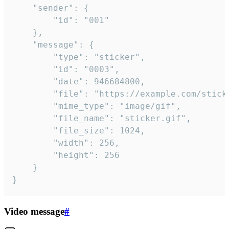
	"sender": {

		"id": "001"

	},

	"message": {

		"type": "sticker",

		"id": "0003",

		"date": 946684800,

		"file": "https://example.com/sticker.gif",

		"mime_type": "image/gif",

		"file_name": "sticker.gif",

		"file_size": 1024,

		"width": 256,

		"height": 256

	}

}
Video message
#