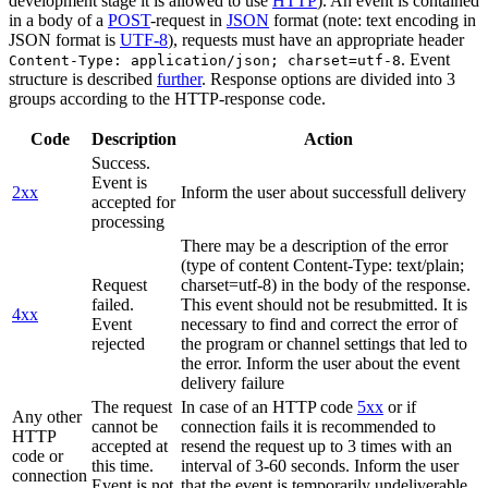
development stage it is allowed to use
HTTP
). An event is contained
in a body of a
POST
-request in
JSON
format (note: text encoding in
JSON format is
UTF-8
), requests must have an appropriate header
. Event
Content-Type: application/json; charset=utf-8
structure is described
further
. Response options are divided into 3
groups according to the HTTP-response code.
Code
Description
Action
Success.
Event is
2xx
Inform the user about successfull delivery
accepted for
processing
There may be a description of the error
(type of content Content-Type: text/plain;
Request
charset=utf-8) in the body of the response.
failed.
This event should not be resubmitted. It is
4xx
Event
necessary to find and correct the error of
rejected
the program or channel settings that led to
the error. Inform the user about the event
delivery failure
The request
In case of an HTTP code
5xx
or if
Any other
cannot be
connection fails it is recommended to
HTTP
accepted at
resend the request up to 3 times with an
code or
this time.
interval of 3-60 seconds. Inform the user
connection
Event is not
that the event is temporarily undeliverable.