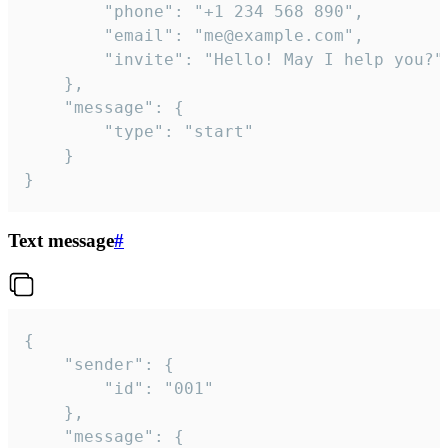
		"phone": "+1 234 568 890",

		"email": "me@example.com",

		"invite": "Hello! May I help you?"

	},

	"message": {

		"type": "start"

	}

}
Text message
#
{

	"sender": {

		"id": "001"

	},

	"message": {
