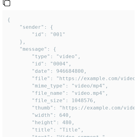
{

	"sender": {

		"id": "001"

	},

	"message": {

		"type": "video",

		"id": "0004",

		"date": 946684800,

		"file": "https://example.com/video.mp4",

		"mime_type": "video/mp4",

		"file_name": "video.mp4",

		"file_size": 1048576,

		"thumb": "https://example.com/video_thumb.png",

		"width": 640,

		"height": 480,

		"title": "Title",
