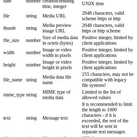
date
number
creation/sending
UNIX time
time, integer
2048 characters, valid
file
string
Media URL
scheme https or http
Media preview
2048 characters, valid
thumb
string
image URL
https or http scheme
Size of media data
Positive integer, limited by
file_size
number
in octets (bytes)
client applications
Image or video
Positive integer, limited by
width
number
width in pixels
client applications
Image or video
Positive integer, limited by
height
number
height in pixels
client applications
255 characters, may not be
Media data file
file_name
string
compatible with legacy
name
file systems!
MIME type of
Limited to the list of
mime_type
string
media data
allowed values
It is recommended to limit
the length to 1000
characters - if it is
text
string
Message text
exceeded, the rest of the
text will be sent in
separate text messages