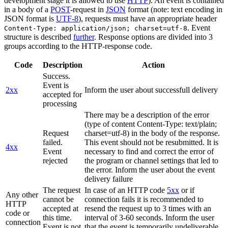
development stage it is allowed to use
HTTP
). An event is contained
in a body of a
POST
-request in
JSON
format (note: text encoding in
JSON format is
UTF-8
), requests must have an appropriate header
. Event
Content-Type: application/json; charset=utf-8
structure is described
further
. Response options are divided into 3
groups according to the HTTP-response code.
Code
Description
Action
Success.
Event is
2xx
Inform the user about successfull delivery
accepted for
processing
There may be a description of the error
(type of content Content-Type: text/plain;
Request
charset=utf-8) in the body of the response.
failed.
This event should not be resubmitted. It is
4xx
Event
necessary to find and correct the error of
rejected
the program or channel settings that led to
the error. Inform the user about the event
delivery failure
The request
In case of an HTTP code
5xx
or if
Any other
cannot be
connection fails it is recommended to
HTTP
accepted at
resend the request up to 3 times with an
code or
this time.
interval of 3-60 seconds. Inform the user
connection
Event is not
that the event is temporarily undeliverable.