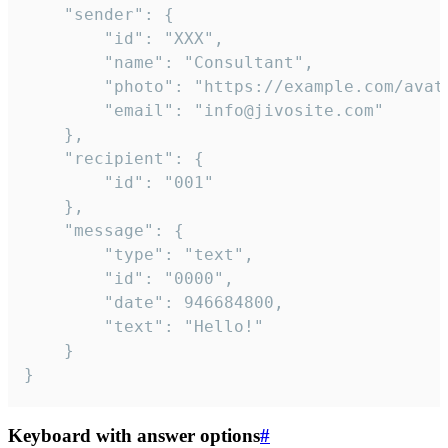
	"sender": {

		"id": "XXX",

		"name": "Consultant",

		"photo": "https://example.com/avatar.png",

		"email": "info@jivosite.com"

	},

	"recipient": {

		"id": "001"

	},

	"message": {

		"type": "text",

		"id": "0000",

		"date": 946684800,

		"text": "Hello!"

	}

}
Keyboard with answer options
#