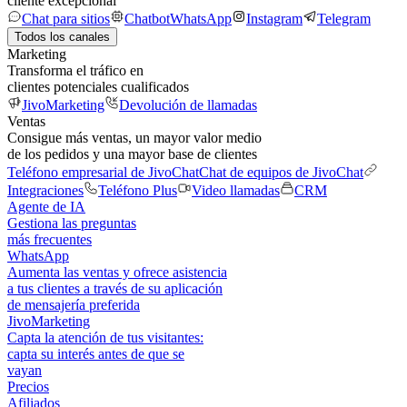
cliente excepcional
Chat para sitios
Chatbot
WhatsApp
Instagram
Telegram
Todos los canales
Marketing
Transforma el tráfico en
clientes potenciales cualificados
JivoMarketing
Devolución de llamadas
Ventas
Consigue más ventas, un mayor valor medio
de los pedidos y una mayor base de clientes
Teléfono empresarial de JivoChat
Chat de equipos de JivoChat
Integraciones
Teléfono Plus
Video llamadas
CRM
Agente de IA
Gestiona las preguntas
más frecuentes
WhatsApp
Aumenta las ventas y ofrece asistencia
a tus clientes a través de su aplicación
de mensajería preferida
JivoMarketing
Capta la atención de tus visitantes:
capta su interés antes de que se
vayan
Precios
Afiliados