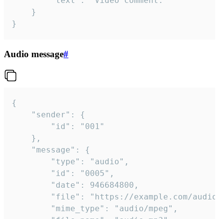
		"text": "Video comment."

	}

}
Audio message
#
{

	"sender": {

		"id": "001"

	},

	"message": {

		"type": "audio",

		"id": "0005",

		"date": 946684800,

		"file": "https://example.com/audio.mp3",

		"mime_type": "audio/mpeg",
