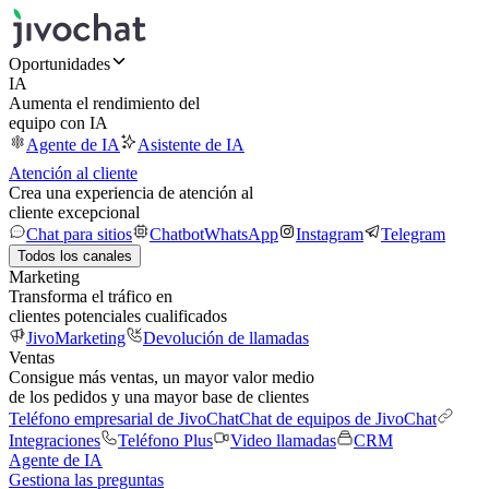
Oportunidades
IA
Aumenta el rendimiento del
equipo con IA
Agente de IA
Asistente de IA
Atención al cliente
Crea una experiencia de atención al
cliente excepcional
Chat para sitios
Chatbot
WhatsApp
Instagram
Telegram
Todos los canales
Marketing
Transforma el tráfico en
clientes potenciales cualificados
JivoMarketing
Devolución de llamadas
Ventas
Consigue más ventas, un mayor valor medio
de los pedidos y una mayor base de clientes
Teléfono empresarial de JivoChat
Chat de equipos de JivoChat
Integraciones
Teléfono Plus
Video llamadas
CRM
Agente de IA
Gestiona las preguntas