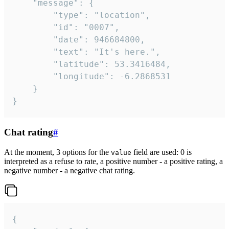
	"message": {

		"type": "location",

		"id": "0007",

		"date": 946684800,

		"text": "It's here.",

		"latitude": 53.3416484,

		"longitude": -6.2868531

	}

}
Chat rating
#
At the moment, 3 options for the
field are used: 0 is
value
interpreted as a refuse to rate, a positive number - a positive rating, a
negative number - a negative chat rating.
{
