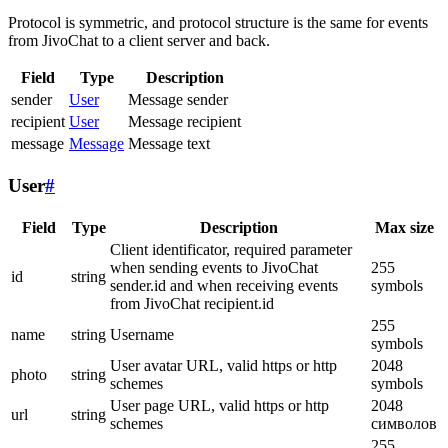
Protocol is symmetric, and protocol structure is the same for events
from JivoChat to a client server and back.
Field
Type
Description
sender
User
Message sender
recipient
User
Message recipient
message
Message
Message text
User
#
Field
Type
Description
Max size
Client identificator, required parameter
when sending events to JivoChat
255
id
string
sender.id and when receiving events
symbols
from JivoChat recipient.id
255
name
string
Username
symbols
User avatar URL, valid https or http
2048
photo
string
schemes
symbols
User page URL, valid https or http
2048
url
string
schemes
символов
255