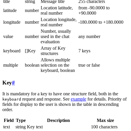
title
string
Message title
255 characters
Location latitude,
from -90.0000 to
latitude
number
real number
+90.0000
Location longitude,
longitude
number
-180.0000 to +180.0000
real number
Number, usually
value
number
used in the chat
any number
evaluation
Array of Key
keyboard
[]Key
7 keys
structures
Allows multiple
multiple
boolean
selection on the
true or false
keyboard, boolean
Key
#
It is mandatory for a key to have one structure field, both in the
request and response. See
example
for details. Priority of
keyboard
fields for display to the user is shown in the table in descending
order.
Field
Type
Description
Max size
text
string
Key text
100 characters