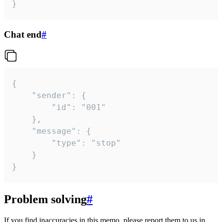
}
Chat end
#
{

	"sender": {

		"id": "001"

	},

	"message": {

		"type": "stop"

	}

}
Problem solving
#
If you find inaccuracies in this memo, please report them to us in