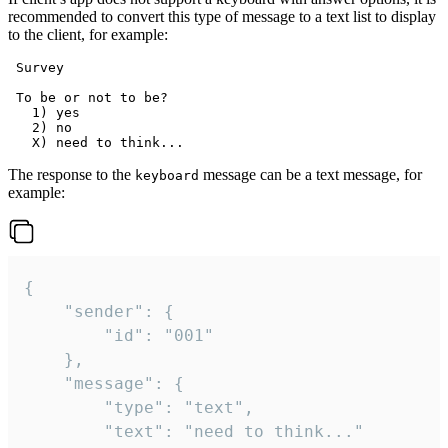
recommended to convert this type of message to a text list to display
to the client, for example:
 Survey

 To be or not to be?

   1) yes

   2) no

The response to the
message can be a text message, for
keyboard
example:
{

	"sender": {

		"id": "001"

	},

	"message": {

		"type": "text",

		"text": "need to think..."
