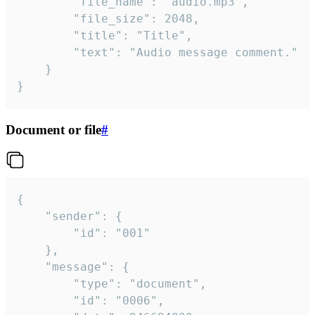
		"file_name": "audio.mp3",

		"file_size": 2048,

		"title": "Title",

		"text": "Audio message comment."

	}

}
Document or file
#
{

	"sender": {

		"id": "001"

	},

	"message": {

		"type": "document",

		"id": "0006",
