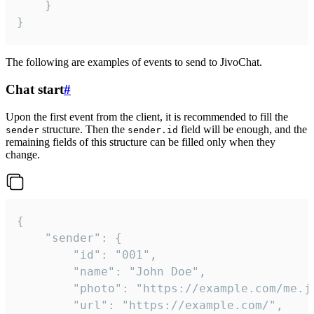
	}

}
The following are examples of events to send to JivoChat.
Chat start
#
Upon the first event from the client, it is recommended to fill the
structure. Then the
field will be enough, and the
sender
sender.id
remaining fields of this structure can be filled only when they
change.
{

	"sender": {

		"id": "001",

		"name": "John Doe",

		"photo": "https://example.com/me.jpg",

		"url": "https://example.com/",
