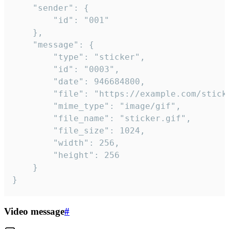
	"sender": {

		"id": "001"

	},

	"message": {

		"type": "sticker",

		"id": "0003",

		"date": 946684800,

		"file": "https://example.com/sticker.gif",

		"mime_type": "image/gif",

		"file_name": "sticker.gif",

		"file_size": 1024,

		"width": 256,

		"height": 256

	}

}
Video message
#