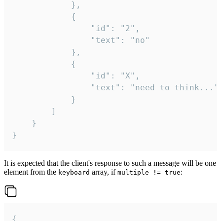
			},

			{

				"id": "2",

				"text": "no"

			},

			{

				"id": "X",

				"text": "need to think..."

			}

		]

	}

}
It is expected that the client's response to such a message will be one
element from the
array, if
:
keyboard
multiple != true
{
