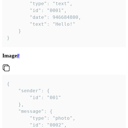
		"type": "text",

		"id": "0001",

		"date": 946684800,

		"text": "Hello!"

	}

}
Image
#
{

	"sender": {

		"id": "001"

	},

	"message": {

		"type": "photo",

		"id": "0002",
