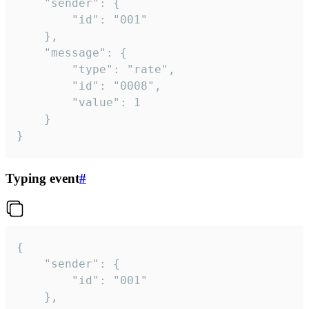
	"sender": {

		"id": "001"

	},

	"message": {

		"type": "rate",

		"id": "0008",

		"value": 1

	}

}
Typing event
#
{

	"sender": {

		"id": "001"

	},
