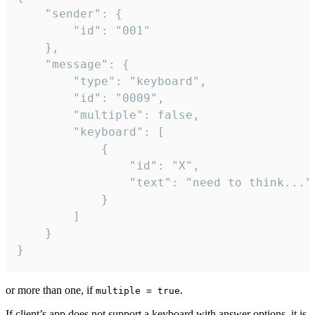
	"sender": {

		"id": "001"

	},

	"message": {

		"type": "keyboard",

		"id": "0009",

		"multiple": false,

		"keyboard": [

			{

				"id": "X",

				"text": "need to think..."

			}

		]

	}

}
or more than one, if
.
multiple = true
If client’s app does not support a keyboard with answer options, it is