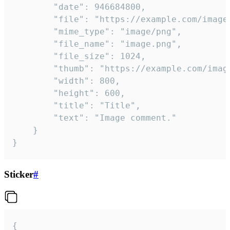
		"date": 946684800,

		"file": "https://example.com/image.png",

		"mime_type": "image/png",

		"file_name": "image.png",

		"file_size": 1024,

		"thumb": "https://example.com/image_thumb.png",

		"width": 800,

		"height": 600,

		"title": "Title",

		"text": "Image comment."

	}

}
Sticker
#
{
