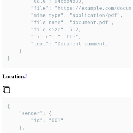
		"date": 946684800,

		"file": "https://example.com/document.pdf",

		"mime_type": "application/pdf",

		"file_name": "document.pdf",

		"file_size": 512,

		"title": "Title",

		"text": "Document comment."

	}

}
Location
#
{

	"sender": {

		"id": "001"

	},
