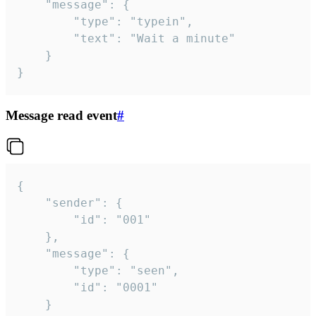
	"message": {

		"type": "typein",

		"text": "Wait a minute"

	}

}
Message read event
#
{

	"sender": {

		"id": "001"

	},

	"message": {

		"type": "seen",

		"id": "0001"

	}
