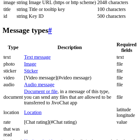
image
string
Image URL (https or http scheme)
2048 characters
title
string
Title or tooltip key
100 characters
id
string
Key ID
500 characters
Message types
#
Required
Type
Description
fields
text
Text message
text
photo
Image
file
sticker
Sticker
file
video
[Video message](#video message)
file
audio
Audio message
file
Document or file
, in a message of this type,
document
you can send any files that are allowed to be
file
transferred to JivoChat app
latitude
location
Location
longitude
rate
[Chat rating](#Chat rating)
value
that was
id
read