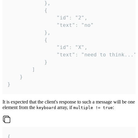
			},

			{

				"id": "2",

				"text": "no"

			},

			{

				"id": "X",

				"text": "need to think..."

			}

		]

	}

}
It is expected that the client's response to such a message will be one
element from the
array, if
:
keyboard
multiple != true
{
