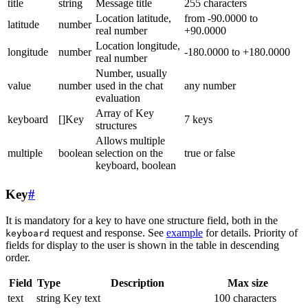
title
string
Message title
255 characters
Location latitude,
from -90.0000 to
latitude
number
real number
+90.0000
Location longitude,
longitude
number
-180.0000 to +180.0000
real number
Number, usually
value
number
used in the chat
any number
evaluation
Array of Key
keyboard
[]Key
7 keys
structures
Allows multiple
multiple
boolean
selection on the
true or false
keyboard, boolean
Key
#
It is mandatory for a key to have one structure field, both in the
request and response. See
example
for details. Priority of
keyboard
fields for display to the user is shown in the table in descending
order.
Field
Type
Description
Max size
text
string
Key text
100 characters