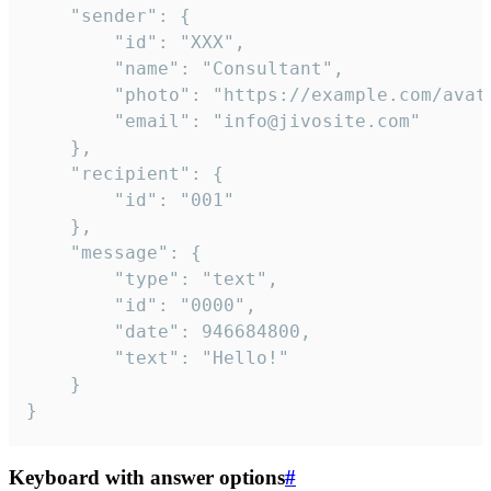
	"sender": {

		"id": "XXX",

		"name": "Consultant",

		"photo": "https://example.com/avatar.png",

		"email": "info@jivosite.com"

	},

	"recipient": {

		"id": "001"

	},

	"message": {

		"type": "text",

		"id": "0000",

		"date": 946684800,

		"text": "Hello!"

	}

}
Keyboard with answer options
#