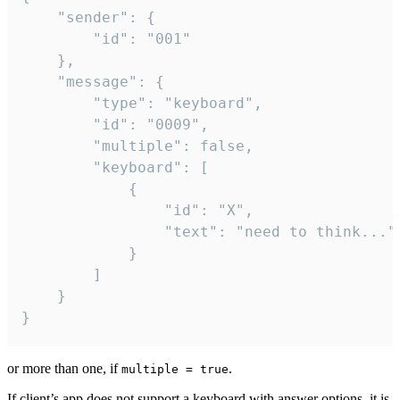
	"sender": {

		"id": "001"

	},

	"message": {

		"type": "keyboard",

		"id": "0009",

		"multiple": false,

		"keyboard": [

			{

				"id": "X",

				"text": "need to think..."

			}

		]

	}

}
or more than one, if
.
multiple = true
If client’s app does not support a keyboard with answer options, it is