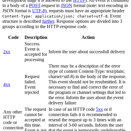
development stage it is allowed to use
HTTP
). An event is contained
in a body of a
POST
-request in
JSON
format (note: text encoding in
JSON format is
UTF-8
), requests must have an appropriate header
. Event
Content-Type: application/json; charset=utf-8
structure is described
further
. Response options are divided into 3
groups according to the HTTP-response code.
Code
Description
Action
Success.
Event is
2xx
Inform the user about successfull delivery
accepted for
processing
There may be a description of the error
(type of content Content-Type: text/plain;
Request
charset=utf-8) in the body of the response.
failed.
This event should not be resubmitted. It is
4xx
Event
necessary to find and correct the error of
rejected
the program or channel settings that led to
the error. Inform the user about the event
delivery failure
The request
In case of an HTTP code
5xx
or if
Any other
cannot be
connection fails it is recommended to
HTTP
accepted at
resend the request up to 3 times with an
code or
this time.
interval of 3-60 seconds. Inform the user
connection
Event is not
that the event is temporarily undeliverable.