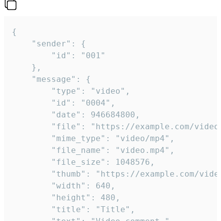
{

	"sender": {

		"id": "001"

	},

	"message": {

		"type": "video",

		"id": "0004",

		"date": 946684800,

		"file": "https://example.com/video.mp4",

		"mime_type": "video/mp4",

		"file_name": "video.mp4",

		"file_size": 1048576,

		"thumb": "https://example.com/video_thumb.png",

		"width": 640,

		"height": 480,

		"title": "Title",
