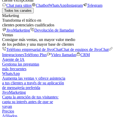
cliente excepcional
Chat para sitios
Chatbot
WhatsApp
Instagram
Telegram
Todos los canales
Marketing
Transforma el tráfico en
clientes potenciales cualificados
JivoMarketing
Devolución de llamadas
Ventas
Consigue más ventas, un mayor valor medio
de los pedidos y una mayor base de clientes
Teléfono empresarial de JivoChat
Chat de equipos de JivoChat
Integraciones
Teléfono Plus
Video llamadas
CRM
Agente de IA
Gestiona las preguntas
más frecuentes
WhatsApp
Aumenta las ventas y ofrece asistencia
a tus clientes a través de su aplicación
de mensajería preferida
JivoMarketing
Capta la atención de tus visitantes:
capta su interés antes de que se
vayan
Precios
Afiliados