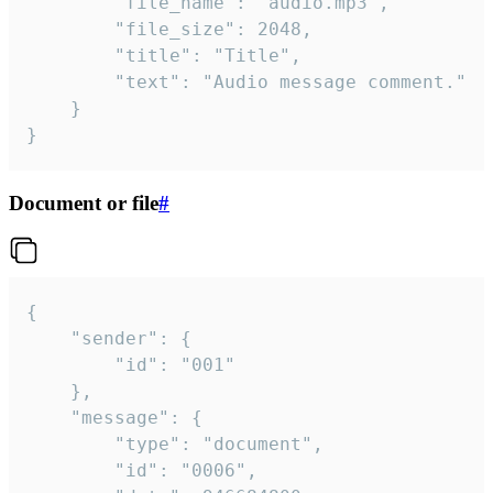
		"file_name": "audio.mp3",

		"file_size": 2048,

		"title": "Title",

		"text": "Audio message comment."

	}

}
Document or file
#
{

	"sender": {

		"id": "001"

	},

	"message": {

		"type": "document",

		"id": "0006",
