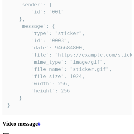
	"sender": {

		"id": "001"

	},

	"message": {

		"type": "sticker",

		"id": "0003",

		"date": 946684800,

		"file": "https://example.com/sticker.gif",

		"mime_type": "image/gif",

		"file_name": "sticker.gif",

		"file_size": 1024,

		"width": 256,

		"height": 256

	}

}
Video message
#