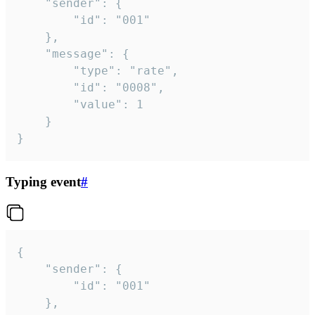
	"sender": {

		"id": "001"

	},

	"message": {

		"type": "rate",

		"id": "0008",

		"value": 1

	}

}
Typing event
#
{

	"sender": {

		"id": "001"

	},
