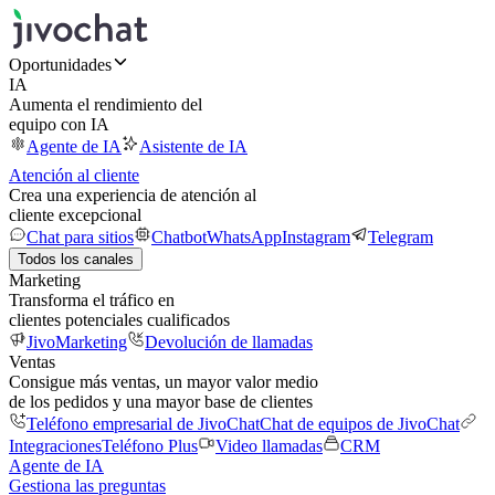
Oportunidades
IA
Aumenta el rendimiento del
equipo con IA
Agente de IA
Asistente de IA
Atención al cliente
Crea una experiencia de atención al
cliente excepcional
Chat para sitios
Chatbot
WhatsApp
Instagram
Telegram
Todos los canales
Marketing
Transforma el tráfico en
clientes potenciales cualificados
JivoMarketing
Devolución de llamadas
Ventas
Consigue más ventas, un mayor valor medio
de los pedidos y una mayor base de clientes
Teléfono empresarial de JivoChat
Chat de equipos de JivoChat
Integraciones
Teléfono Plus
Video llamadas
CRM
Agente de IA
Gestiona las preguntas