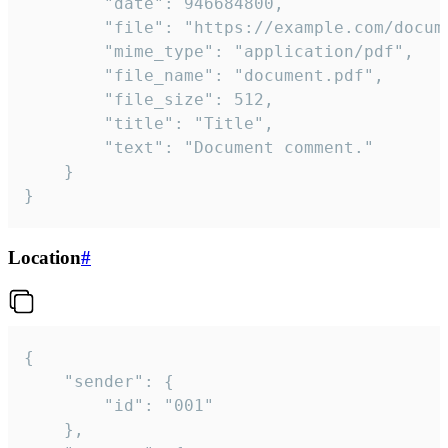
		"date": 946684800,

		"file": "https://example.com/document.pdf",

		"mime_type": "application/pdf",

		"file_name": "document.pdf",

		"file_size": 512,

		"title": "Title",

		"text": "Document comment."

	}

}
Location
#
{

	"sender": {

		"id": "001"

	},
