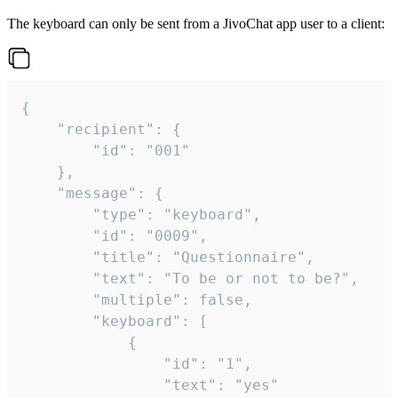
The keyboard can only be sent from a JivoChat app user to a client:
{

	"recipient": {

		"id": "001"

	},

	"message": {

		"type": "keyboard",

		"id": "0009",

		"title": "Questionnaire",

		"text": "To be or not to be?",

		"multiple": false,

		"keyboard": [

			{

				"id": "1",

				"text": "yes"
