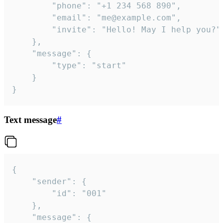
		"phone": "+1 234 568 890",

		"email": "me@example.com",

		"invite": "Hello! May I help you?"

	},

	"message": {

		"type": "start"

	}

}
Text message
#
{

	"sender": {

		"id": "001"

	},

	"message": {
