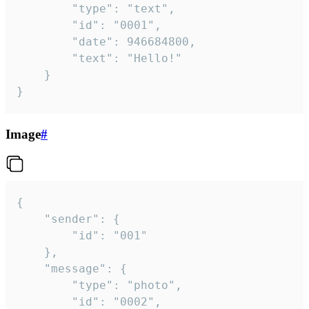
		"type": "text",

		"id": "0001",

		"date": 946684800,

		"text": "Hello!"

	}

}
Image
#
{

	"sender": {

		"id": "001"

	},

	"message": {

		"type": "photo",

		"id": "0002",
