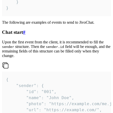
	}

}
The following are examples of events to send to JivoChat.
Chat start
#
Upon the first event from the client, it is recommended to fill the
structure. Then the
field will be enough, and the
sender
sender.id
remaining fields of this structure can be filled only when they
change.
{

	"sender": {

		"id": "001",

		"name": "John Doe",

		"photo": "https://example.com/me.jpg",

		"url": "https://example.com/",
