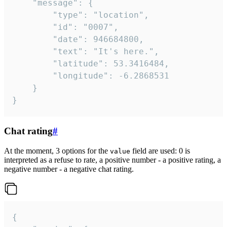
	"message": {

		"type": "location",

		"id": "0007",

		"date": 946684800,

		"text": "It's here.",

		"latitude": 53.3416484,

		"longitude": -6.2868531

	}

}
Chat rating
#
At the moment, 3 options for the
field are used: 0 is
value
interpreted as a refuse to rate, a positive number - a positive rating, a
negative number - a negative chat rating.
{
