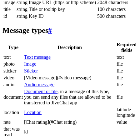
image
string
Image URL (https or http scheme)
2048 characters
title
string
Title or tooltip key
100 characters
id
string
Key ID
500 characters
Message types
#
Required
Type
Description
fields
text
Text message
text
photo
Image
file
sticker
Sticker
file
video
[Video message](#video message)
file
audio
Audio message
file
Document or file
, in a message of this type,
document
you can send any files that are allowed to be
file
transferred to JivoChat app
latitude
location
Location
longitude
rate
[Chat rating](#Chat rating)
value
that was
id
read