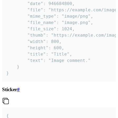
		"date": 946684800,

		"file": "https://example.com/image.png",

		"mime_type": "image/png",

		"file_name": "image.png",

		"file_size": 1024,

		"thumb": "https://example.com/image_thumb.png",

		"width": 800,

		"height": 600,

		"title": "Title",

		"text": "Image comment."

	}

}
Sticker
#
{
