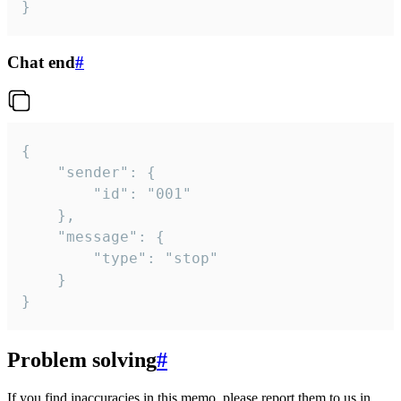
}
Chat end
#
{

	"sender": {

		"id": "001"

	},

	"message": {

		"type": "stop"

	}

}
Problem solving
#
If you find inaccuracies in this memo, please report them to us in