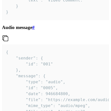
		"text": "Video comment."

	}

}
Audio message
#
{

	"sender": {

		"id": "001"

	},

	"message": {

		"type": "audio",

		"id": "0005",

		"date": 946684800,

		"file": "https://example.com/audio.mp3",

		"mime_type": "audio/mpeg",
