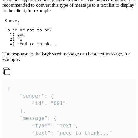
recommended to convert this type of message to a text list to display
to the client, for example:
 Survey

 To be or not to be?

   1) yes

   2) no

The response to the
message can be a text message, for
keyboard
example:
{

	"sender": {

		"id": "001"

	},

	"message": {

		"type": "text",

		"text": "need to think..."
