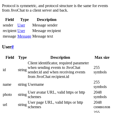
Protocol is symmetric, and protocol structure is the same for events
from JivoChat to a client server and back.
Field
Type
Description
sender
User
Message sender
recipient
User
Message recipient
message
Message
Message text
User
#
Field
Type
Description
Max size
Client identificator, required parameter
when sending events to JivoChat
255
id
string
sender.id and when receiving events
symbols
from JivoChat recipient.id
255
name
string
Username
symbols
User avatar URL, valid https or http
2048
photo
string
schemes
symbols
User page URL, valid https or http
2048
url
string
schemes
символов
255