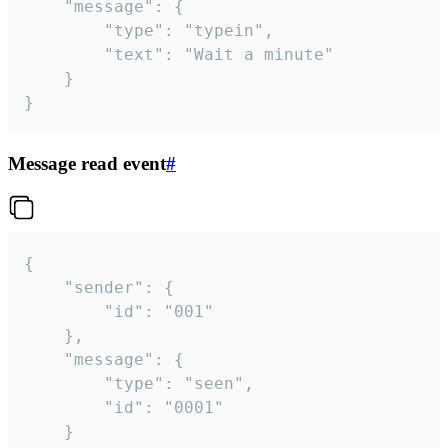
	"message": {

		"type": "typein",

		"text": "Wait a minute"

	}

}
Message read event
#
{

	"sender": {

		"id": "001"

	},

	"message": {

		"type": "seen",

		"id": "0001"

	}
