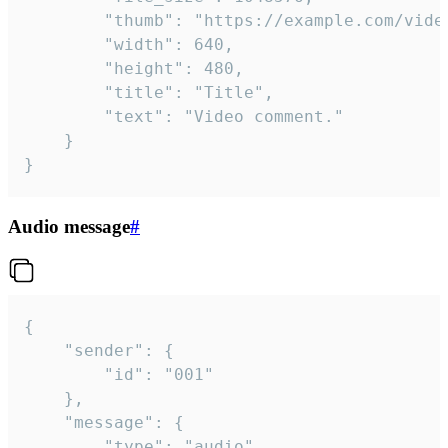
		"thumb": "https://example.com/video_thumb.png",

		"width": 640,

		"height": 480,

		"title": "Title",

		"text": "Video comment."

	}

}
Audio message
#
{

	"sender": {

		"id": "001"

	},

	"message": {

		"type": "audio",
