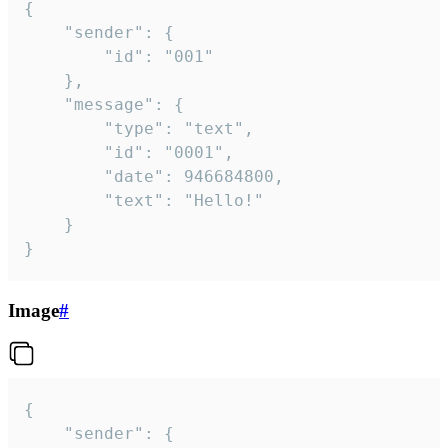
{

	"sender": {

		"id": "001"

	},

	"message": {

		"type": "text",

		"id": "0001",

		"date": 946684800,

		"text": "Hello!"

	}

}
Image
#
{

	"sender": {
