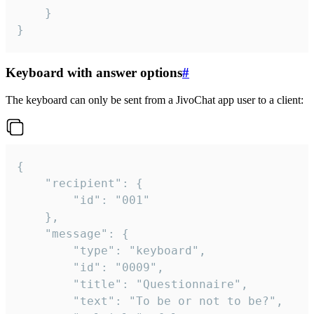
	}

}
Keyboard with answer options
#
The keyboard can only be sent from a JivoChat app user to a client:
{

	"recipient": {

		"id": "001"

	},

	"message": {

		"type": "keyboard",

		"id": "0009",

		"title": "Questionnaire",

		"text": "To be or not to be?",
