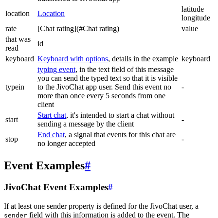
latitude
location
Location
longitude
rate
[Chat rating](#Chat rating)
value
that was
id
read
keyboard
Keyboard with options
, details in the example
keyboard
typing event
, in the text field of this message
you can send the typed text so that it is visible
typein
to the JivoChat app user. Send this event no
-
more than once every 5 seconds from one
client
Start chat
, it's intended to start a chat without
start
-
sending a message by the client
End chat
, a signal that events for this chat are
stop
-
no longer accepted
Event Examples
#
JivoChat Event Examples
#
If at least one sender property is defined for the JivoChat user, a
field with this information is added to the event. The
sender