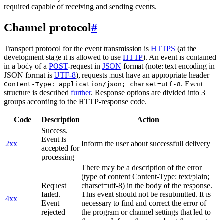
required capable of receiving and sending events.
Channel protocol
#
Transport protocol for the event transmission is
HTTPS
(at the
development stage it is allowed to use
HTTP
). An event is contained
in a body of a
POST
-request in
JSON
format (note: text encoding in
JSON format is
UTF-8
), requests must have an appropriate header
. Event
Content-Type: application/json; charset=utf-8
structure is described
further
. Response options are divided into 3
groups according to the HTTP-response code.
Code
Description
Action
Success.
Event is
2xx
Inform the user about successfull delivery
accepted for
processing
There may be a description of the error
(type of content Content-Type: text/plain;
Request
charset=utf-8) in the body of the response.
failed.
This event should not be resubmitted. It is
4xx
Event
necessary to find and correct the error of
rejected
the program or channel settings that led to