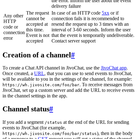
the error. Inform the user about the event
delivery failure
The request
In case of an HTTP code
5xx
or if
Any other
cannot be
connection fails it is recommended to
HTTP
accepted at
resend the request up to 3 times with an
code or
this time.
interval of 3-60 seconds. Inform the user
connection
Event is not
that the event is temporarily undeliverable.
error
accepted
Contact server support
Creation of a channel
#
To create a Chat API channel in JivoChat, use the
JivoChat app
.
Once created, a
URL
, that you can use to send events to JivoChat,
will be available to you in the settings of the channel, for example:
. To receive messages from
https://wh.jivosite.com/foo/bar
JivoChat, set up a custom server and add the URL to receive events
in the channel settings in the app.
Channel status
#
If you add a segment
at the end of the URL for sending
/status
events to JivoChat (for example,
), then in the body
https://wh.jivosite.com/foo/bar/status
of a response to a
GET
-request you will get a status of the channel,