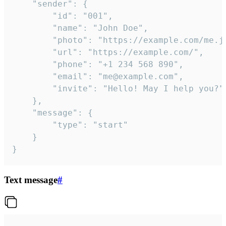
	"sender": {

		"id": "001",

		"name": "John Doe",

		"photo": "https://example.com/me.jpg",

		"url": "https://example.com/",

		"phone": "+1 234 568 890",

		"email": "me@example.com",

		"invite": "Hello! May I help you?"

	},

	"message": {

		"type": "start"

	}

}
Text message
#