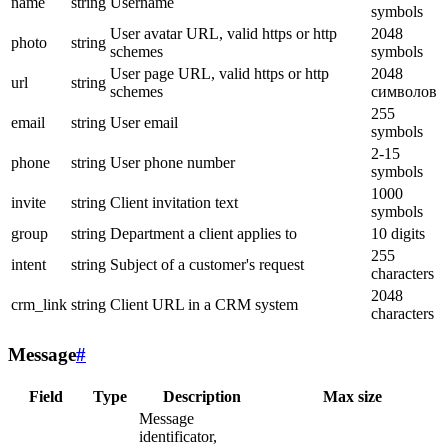
name
string
Username
symbols
User avatar URL, valid https or http
2048
photo
string
schemes
symbols
User page URL, valid https or http
2048
url
string
schemes
символов
255
email
string
User email
symbols
2-15
phone
string
User phone number
symbols
1000
invite
string
Client invitation text
symbols
group
string
Department a client applies to
10 digits
255
intent
string
Subject of a customer's request
characters
2048
crm_link
string
Client URL in a CRM system
characters
Message
#
Field
Type
Description
Max size
Message
identificator,