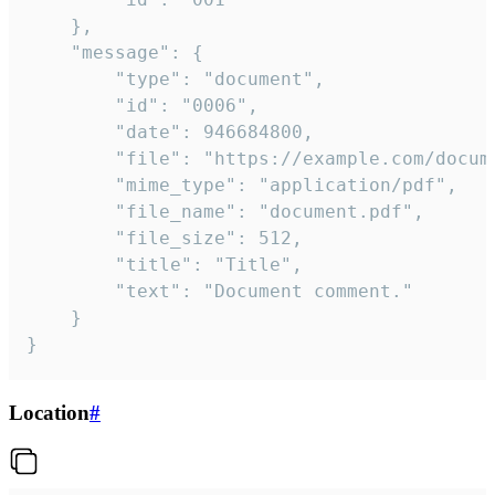
	},

	"message": {

		"type": "document",

		"id": "0006",

		"date": 946684800,

		"file": "https://example.com/document.pdf",

		"mime_type": "application/pdf",

		"file_name": "document.pdf",

		"file_size": 512,

		"title": "Title",

		"text": "Document comment."

	}

}
Location
#