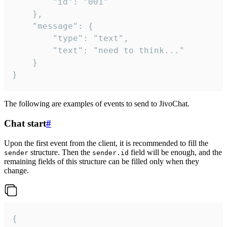
		"id": "001"

	},

	"message": {

		"type": "text",

		"text": "need to think..."

	}

}
The following are examples of events to send to JivoChat.
Chat start
#
Upon the first event from the client, it is recommended to fill the
structure. Then the
field will be enough, and the
sender
sender.id
remaining fields of this structure can be filled only when they
change.
{
