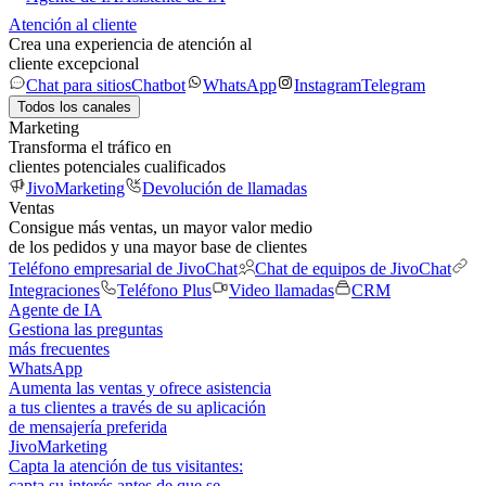
Atención al cliente
Crea una experiencia de atención al
cliente excepcional
Chat para sitios
Chatbot
WhatsApp
Instagram
Telegram
Todos los canales
Marketing
Transforma el tráfico en
clientes potenciales cualificados
JivoMarketing
Devolución de llamadas
Ventas
Consigue más ventas, un mayor valor medio
de los pedidos y una mayor base de clientes
Teléfono empresarial de JivoChat
Chat de equipos de JivoChat
Integraciones
Teléfono Plus
Video llamadas
CRM
Agente de IA
Gestiona las preguntas
más frecuentes
WhatsApp
Aumenta las ventas y ofrece asistencia
a tus clientes a través de su aplicación
de mensajería preferida
JivoMarketing
Capta la atención de tus visitantes:
capta su interés antes de que se