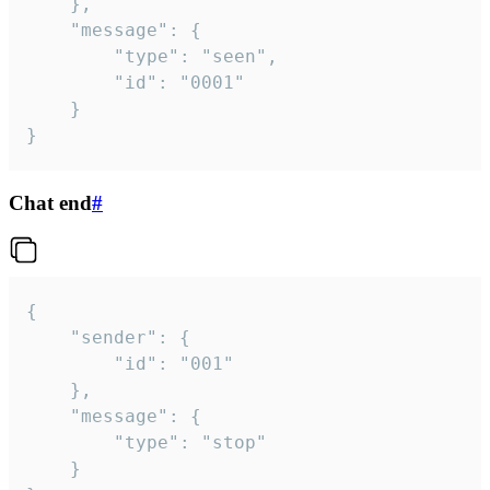
	},

	"message": {

		"type": "seen",

		"id": "0001"

	}

}
Chat end
#
{

	"sender": {

		"id": "001"

	},

	"message": {

		"type": "stop"

	}
