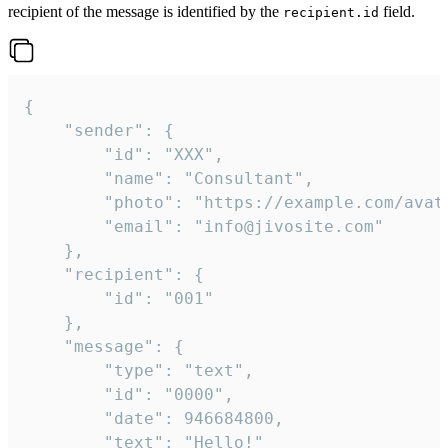
recipient of the message is identified by the
field.
recipient.id
{

	"sender": {

		"id": "XXX",

		"name": "Consultant",

		"photo": "https://example.com/avatar.png",

		"email": "info@jivosite.com"

	},

	"recipient": {

		"id": "001"

	},

	"message": {

		"type": "text",

		"id": "0000",

		"date": 946684800,

		"text": "Hello!"
