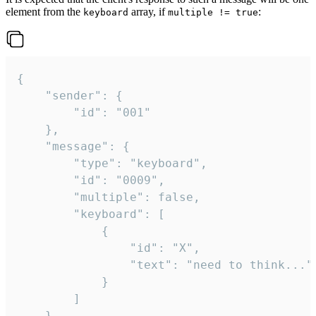
element from the
array, if
:
keyboard
multiple != true
{

	"sender": {

		"id": "001"

	},

	"message": {

		"type": "keyboard",

		"id": "0009",

		"multiple": false,

		"keyboard": [

			{

				"id": "X",

				"text": "need to think..."

			}

		]

	}
