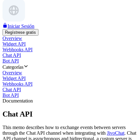
Iniciar Sesión
Regístrese gratis
Overview
Widget API
Webhooks API
Chat API
Bot API
Categorías
Overview
Widget API
Webhooks API
Chat API
Bot API
Documentation
Chat API
This memo describes how to exchange events between servers
through the Chat API channel when integrating with
JivoChat
. Chat
API channel is asynchronous and bidirectional, a custom server is