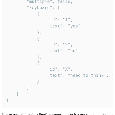
		"multiple": false,

		"keyboard": [

			{

				"id": "1",

				"text": "yes"

			},

			{

				"id": "2",

				"text": "no"

			},

			{

				"id": "X",

				"text": "need to think..."

			}

		]

	}

}
It is expected that the client's response to such a message will be one