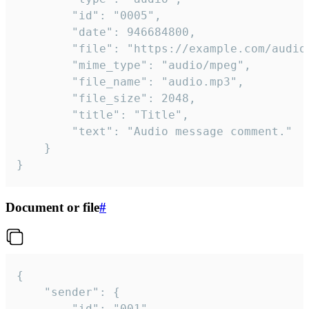
		"id": "0005",

		"date": 946684800,

		"file": "https://example.com/audio.mp3",

		"mime_type": "audio/mpeg",

		"file_name": "audio.mp3",

		"file_size": 2048,

		"title": "Title",

		"text": "Audio message comment."

	}

}
Document or file
#
{

	"sender": {

		"id": "001"
