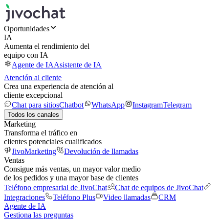
Oportunidades
IA
Aumenta el rendimiento del
equipo con IA
Agente de IA
Asistente de IA
Atención al cliente
Crea una experiencia de atención al
cliente excepcional
Chat para sitios
Chatbot
WhatsApp
Instagram
Telegram
Todos los canales
Marketing
Transforma el tráfico en
clientes potenciales cualificados
JivoMarketing
Devolución de llamadas
Ventas
Consigue más ventas, un mayor valor medio
de los pedidos y una mayor base de clientes
Teléfono empresarial de JivoChat
Chat de equipos de JivoChat
Integraciones
Teléfono Plus
Video llamadas
CRM
Agente de IA
Gestiona las preguntas