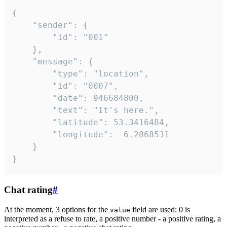
{

	"sender": {

		"id": "001"

	},

	"message": {

		"type": "location",

		"id": "0007",

		"date": 946684800,

		"text": "It's here.",

		"latitude": 53.3416484,

		"longitude": -6.2868531

	}

}
Chat rating
#
At the moment, 3 options for the
field are used: 0 is
value
interpreted as a refuse to rate, a positive number - a positive rating, a