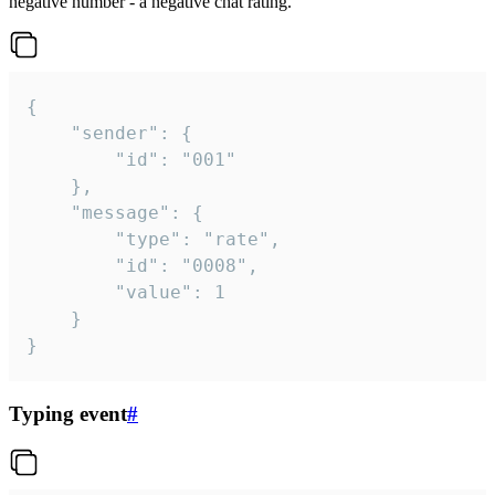
negative number - a negative chat rating.
{

	"sender": {

		"id": "001"

	},

	"message": {

		"type": "rate",

		"id": "0008",

		"value": 1

	}

}
Typing event
#