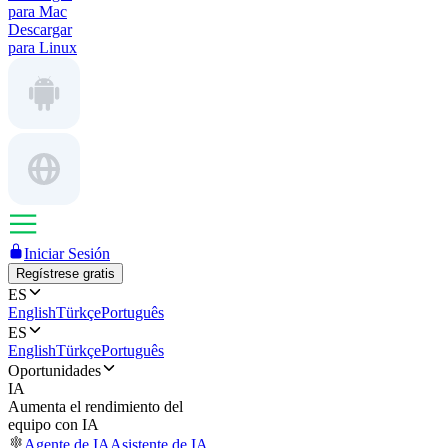
para Mac
Descargar
para Linux
Iniciar Sesión
Regístrese gratis
ES
English
Türkçe
Português
ES
English
Türkçe
Português
Oportunidades
IA
Aumenta el rendimiento del
equipo con IA
Agente de IA
Asistente de IA