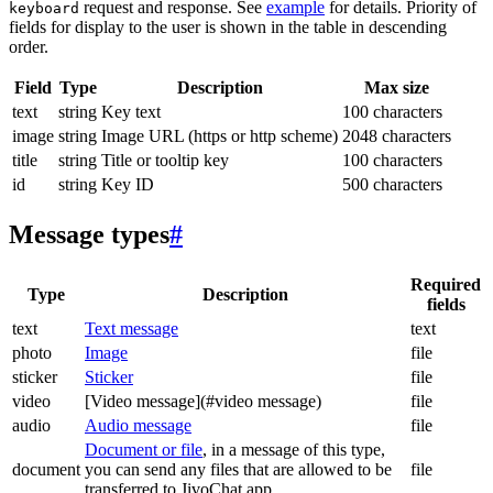
request and response. See
example
for details. Priority of
keyboard
fields for display to the user is shown in the table in descending
order.
Field
Type
Description
Max size
text
string
Key text
100 characters
image
string
Image URL (https or http scheme)
2048 characters
title
string
Title or tooltip key
100 characters
id
string
Key ID
500 characters
Message types
#
Required
Type
Description
fields
text
Text message
text
photo
Image
file
sticker
Sticker
file
video
[Video message](#video message)
file
audio
Audio message
file
Document or file
, in a message of this type,
document
you can send any files that are allowed to be
file
transferred to JivoChat app