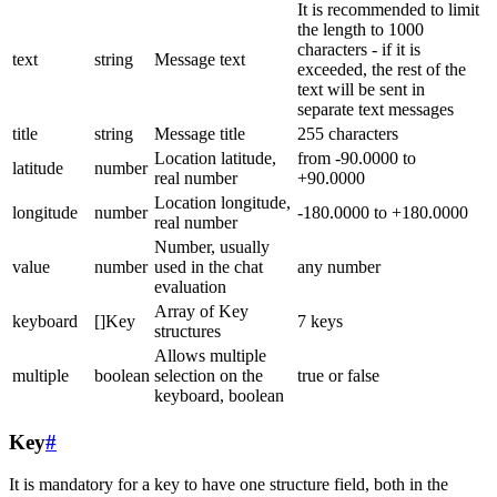
It is recommended to limit
the length to 1000
characters - if it is
text
string
Message text
exceeded, the rest of the
text will be sent in
separate text messages
title
string
Message title
255 characters
Location latitude,
from -90.0000 to
latitude
number
real number
+90.0000
Location longitude,
longitude
number
-180.0000 to +180.0000
real number
Number, usually
value
number
used in the chat
any number
evaluation
Array of Key
keyboard
[]Key
7 keys
structures
Allows multiple
multiple
boolean
selection on the
true or false
keyboard, boolean
Key
#
It is mandatory for a key to have one structure field, both in the