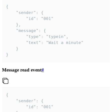
{

	"sender": {

		"id": "001"

	},

	"message": {

		"type": "typein",

		"text": "Wait a minute"

	}

}
Message read event
#
{

	"sender": {

		"id": "001"
