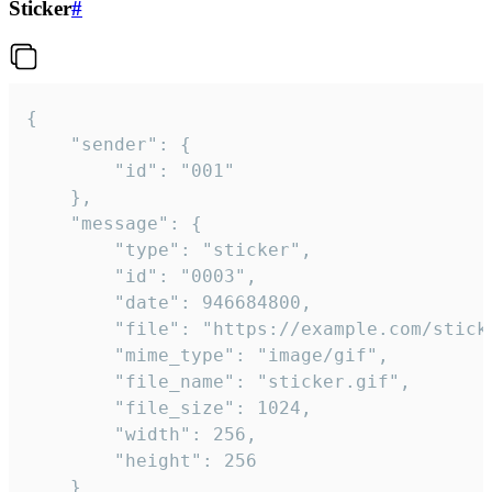
Sticker
#
{

	"sender": {

		"id": "001"

	},

	"message": {

		"type": "sticker",

		"id": "0003",

		"date": 946684800,

		"file": "https://example.com/sticker.gif",

		"mime_type": "image/gif",

		"file_name": "sticker.gif",

		"file_size": 1024,

		"width": 256,

		"height": 256

	}
