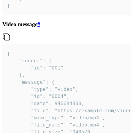
}
Video message
#
{

	"sender": {

		"id": "001"

	},

	"message": {

		"type": "video",

		"id": "0004",

		"date": 946684800,

		"file": "https://example.com/video.mp4",

		"mime_type": "video/mp4",

		"file_name": "video.mp4",

		"file_size": 1048576,
