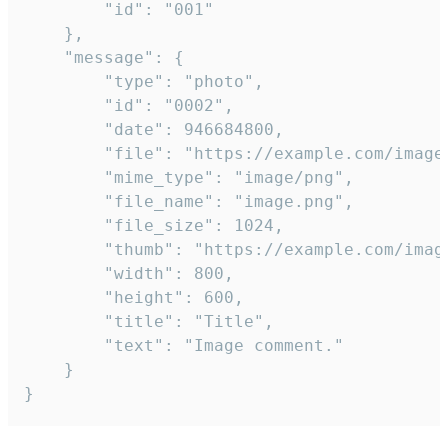
		"id": "001"

	},

	"message": {

		"type": "photo",

		"id": "0002",

		"date": 946684800,

		"file": "https://example.com/image.png",

		"mime_type": "image/png",

		"file_name": "image.png",

		"file_size": 1024,

		"thumb": "https://example.com/image_thumb.png",

		"width": 800,

		"height": 600,

		"title": "Title",

		"text": "Image comment."

	}

}