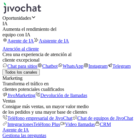
Oportunidades
IA
Aumenta el rendimiento del
equipo con IA
Agente de IA
Asistente de IA
Atención al cliente
Crea una experiencia de atención al
cliente excepcional
Chat para sitios
Chatbot
WhatsApp
Instagram
Telegram
Todos los canales
Marketing
Transforma el tráfico en
clientes potenciales cualificados
JivoMarketing
Devolución de llamadas
Ventas
Consigue más ventas, un mayor valor medio
de los pedidos y una mayor base de clientes
Teléfono empresarial de JivoChat
Chat de equipos de JivoChat
Integraciones
Teléfono Plus
Video llamadas
CRM
Agente de IA
Gestiona las preguntas