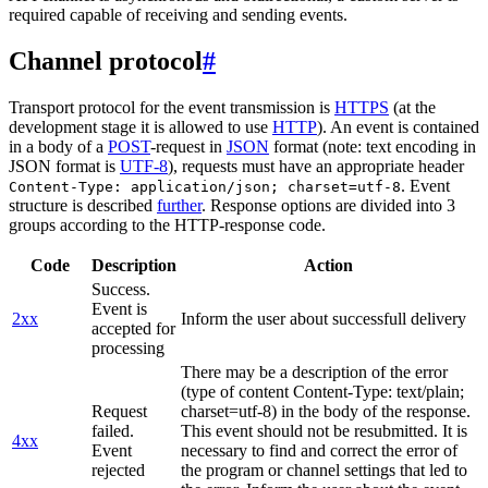
required capable of receiving and sending events.
Channel protocol
#
Transport protocol for the event transmission is
HTTPS
(at the
development stage it is allowed to use
HTTP
). An event is contained
in a body of a
POST
-request in
JSON
format (note: text encoding in
JSON format is
UTF-8
), requests must have an appropriate header
. Event
Content-Type: application/json; charset=utf-8
structure is described
further
. Response options are divided into 3
groups according to the HTTP-response code.
Code
Description
Action
Success.
Event is
2xx
Inform the user about successfull delivery
accepted for
processing
There may be a description of the error
(type of content Content-Type: text/plain;
Request
charset=utf-8) in the body of the response.
failed.
This event should not be resubmitted. It is
4xx
Event
necessary to find and correct the error of
rejected
the program or channel settings that led to