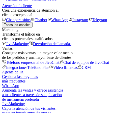
Atención al cliente
Crea una experiencia de atención al
cliente excepcional
Chat para sitios
Chatbot
WhatsApp
Instagram
Telegram
Todos los canales
Marketing
Transforma el tráfico en
clientes potenciales cualificados
JivoMarketing
Devolución de llamadas
Ventas
Consigue más ventas, un mayor valor medio
de los pedidos y una mayor base de clientes
Teléfono empresarial de JivoChat
Chat de equipos de JivoChat
Integraciones
Teléfono Plus
Video llamadas
CRM
Agente de IA
Gestiona las preguntas
más frecuentes
WhatsApp
Aumenta las ventas y ofrece asistencia
a tus clientes a través de su aplicación
de mensajería preferida
JivoMarketing
Capta la atención de tus visitantes:
capta su interés antes de que se