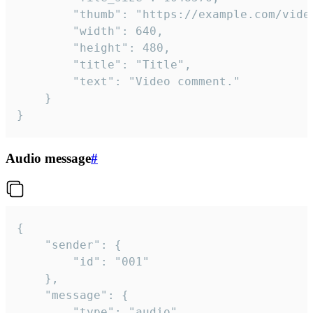
		"thumb": "https://example.com/video_thumb.png",

		"width": 640,

		"height": 480,

		"title": "Title",

		"text": "Video comment."

	}

}
Audio message
#
{

	"sender": {

		"id": "001"

	},

	"message": {

		"type": "audio",
