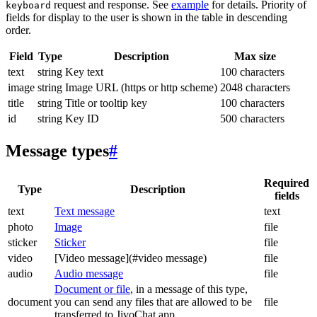
request and response. See
example
for details. Priority of
keyboard
fields for display to the user is shown in the table in descending
order.
Field
Type
Description
Max size
text
string
Key text
100 characters
image
string
Image URL (https or http scheme)
2048 characters
title
string
Title or tooltip key
100 characters
id
string
Key ID
500 characters
Message types
#
Required
Type
Description
fields
text
Text message
text
photo
Image
file
sticker
Sticker
file
video
[Video message](#video message)
file
audio
Audio message
file
Document or file
, in a message of this type,
document
you can send any files that are allowed to be
file
transferred to JivoChat app