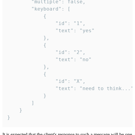
		"multiple": false,

		"keyboard": [

			{

				"id": "1",

				"text": "yes"

			},

			{

				"id": "2",

				"text": "no"

			},

			{

				"id": "X",

				"text": "need to think..."

			}

		]

	}

}
It is expected that the client's response to such a message will be one