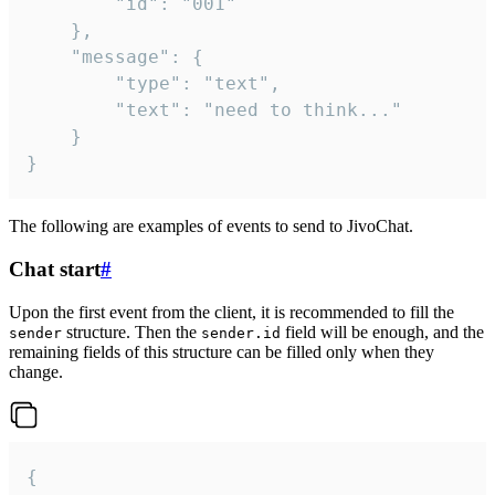
		"id": "001"

	},

	"message": {

		"type": "text",

		"text": "need to think..."

	}

}
The following are examples of events to send to JivoChat.
Chat start
#
Upon the first event from the client, it is recommended to fill the
structure. Then the
field will be enough, and the
sender
sender.id
remaining fields of this structure can be filled only when they
change.
{
