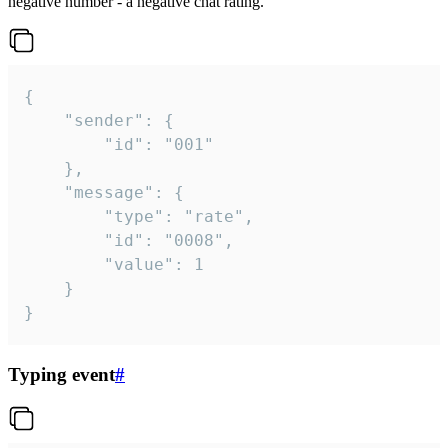
negative number - a negative chat rating.
{

	"sender": {

		"id": "001"

	},

	"message": {

		"type": "rate",

		"id": "0008",

		"value": 1

	}

}
Typing event
#