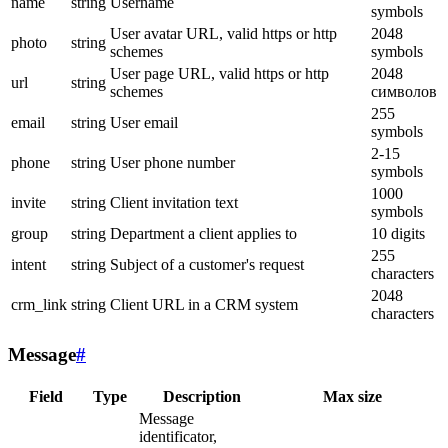
name
string
Username
symbols
User avatar URL, valid https or http
2048
photo
string
schemes
symbols
User page URL, valid https or http
2048
url
string
schemes
символов
255
email
string
User email
symbols
2-15
phone
string
User phone number
symbols
1000
invite
string
Client invitation text
symbols
group
string
Department a client applies to
10 digits
255
intent
string
Subject of a customer's request
characters
2048
crm_link
string
Client URL in a CRM system
characters
Message
#
Field
Type
Description
Max size
Message
identificator,