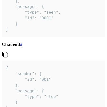
	},

	"message": {

		"type": "seen",

		"id": "0001"

	}

}
Chat end
#
{

	"sender": {

		"id": "001"

	},

	"message": {

		"type": "stop"

	}
