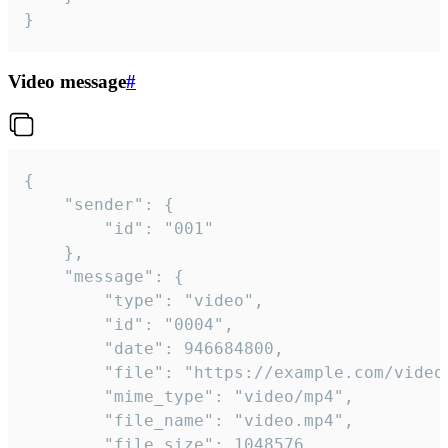
}
Video message
#
{

	"sender": {

		"id": "001"

	},

	"message": {

		"type": "video",

		"id": "0004",

		"date": 946684800,

		"file": "https://example.com/video.mp4",

		"mime_type": "video/mp4",

		"file_name": "video.mp4",

		"file_size": 1048576,
