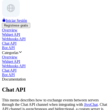
Iniciar Sesión
Regístrese gratis
Overview
Widget API
Webhooks API
Chat API
Bot API
Categorías
Overview
Widget API
Webhooks API
Chat API
Bot API
Documentation
Chat API
This memo describes how to exchange events between servers
through the Chat API channel when integrating with
JivoChat
. Chat
API channel is asynchronous and bidirectional, a custom server is