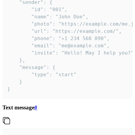
	"sender": {

		"id": "001",

		"name": "John Doe",

		"photo": "https://example.com/me.jpg",

		"url": "https://example.com/",

		"phone": "+1 234 568 890",

		"email": "me@example.com",

		"invite": "Hello! May I help you?"

	},

	"message": {

		"type": "start"

	}

}
Text message
#