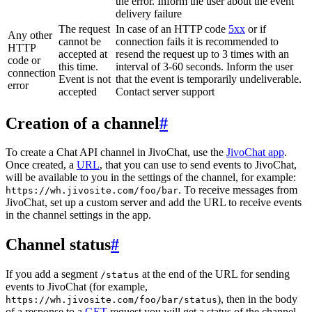
the error. Inform the user about the event
delivery failure
The request
In case of an HTTP code
5xx
or if
Any other
cannot be
connection fails it is recommended to
HTTP
accepted at
resend the request up to 3 times with an
code or
this time.
interval of 3-60 seconds. Inform the user
connection
Event is not
that the event is temporarily undeliverable.
error
accepted
Contact server support
Creation of a channel
#
To create a Chat API channel in JivoChat, use the
JivoChat app
.
Once created, a
URL
, that you can use to send events to JivoChat,
will be available to you in the settings of the channel, for example:
. To receive messages from
https://wh.jivosite.com/foo/bar
JivoChat, set up a custom server and add the URL to receive events
in the channel settings in the app.
Channel status
#
If you add a segment
at the end of the URL for sending
/status
events to JivoChat (for example,
), then in the body
https://wh.jivosite.com/foo/bar/status
of a response to a
GET
-request you will get a status of the channel,