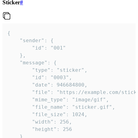
Sticker
#
{

	"sender": {

		"id": "001"

	},

	"message": {

		"type": "sticker",

		"id": "0003",

		"date": 946684800,

		"file": "https://example.com/sticker.gif",

		"mime_type": "image/gif",

		"file_name": "sticker.gif",

		"file_size": 1024,

		"width": 256,

		"height": 256

	}
