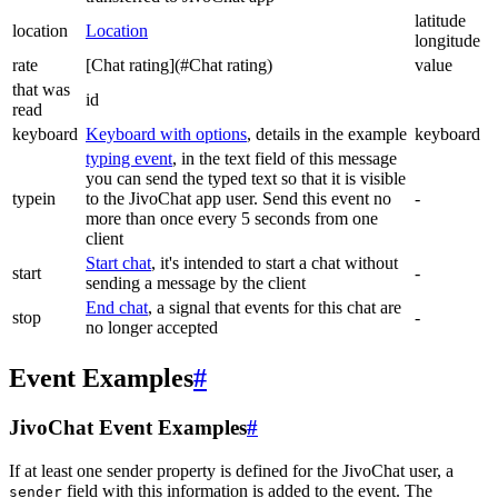
latitude
location
Location
longitude
rate
[Chat rating](#Chat rating)
value
that was
id
read
keyboard
Keyboard with options
, details in the example
keyboard
typing event
, in the text field of this message
you can send the typed text so that it is visible
typein
to the JivoChat app user. Send this event no
-
more than once every 5 seconds from one
client
Start chat
, it's intended to start a chat without
start
-
sending a message by the client
End chat
, a signal that events for this chat are
stop
-
no longer accepted
Event Examples
#
JivoChat Event Examples
#
If at least one sender property is defined for the JivoChat user, a
field with this information is added to the event. The
sender