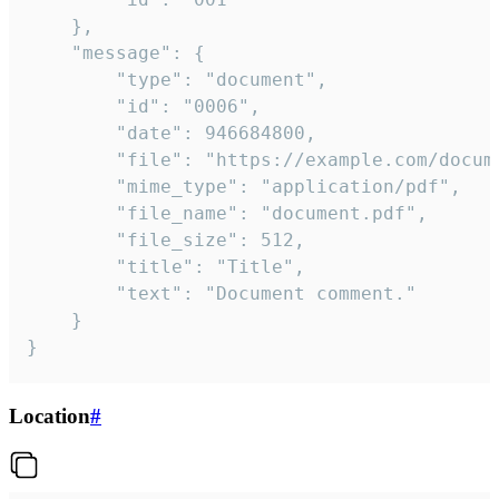
	},

	"message": {

		"type": "document",

		"id": "0006",

		"date": 946684800,

		"file": "https://example.com/document.pdf",

		"mime_type": "application/pdf",

		"file_name": "document.pdf",

		"file_size": 512,

		"title": "Title",

		"text": "Document comment."

	}

}
Location
#