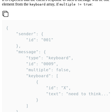
element from the
array, if
:
keyboard
multiple != true
{

	"sender": {

		"id": "001"

	},

	"message": {

		"type": "keyboard",

		"id": "0009",

		"multiple": false,

		"keyboard": [

			{

				"id": "X",

				"text": "need to think..."

			}

		]

	}
