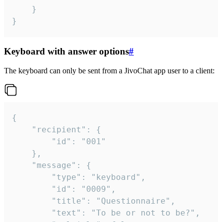
	}

}
Keyboard with answer options
#
The keyboard can only be sent from a JivoChat app user to a client:
{

	"recipient": {

		"id": "001"

	},

	"message": {

		"type": "keyboard",

		"id": "0009",

		"title": "Questionnaire",

		"text": "To be or not to be?",
