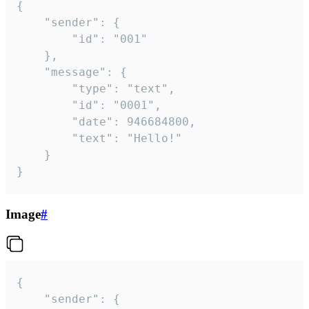
{

	"sender": {

		"id": "001"

	},

	"message": {

		"type": "text",

		"id": "0001",

		"date": 946684800,

		"text": "Hello!"

	}

}
Image
#
{

	"sender": {
