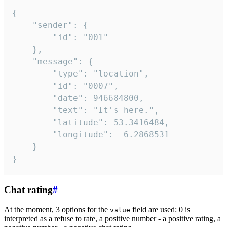
{

	"sender": {

		"id": "001"

	},

	"message": {

		"type": "location",

		"id": "0007",

		"date": 946684800,

		"text": "It's here.",

		"latitude": 53.3416484,

		"longitude": -6.2868531

	}

}
Chat rating
#
At the moment, 3 options for the
field are used: 0 is
value
interpreted as a refuse to rate, a positive number - a positive rating, a