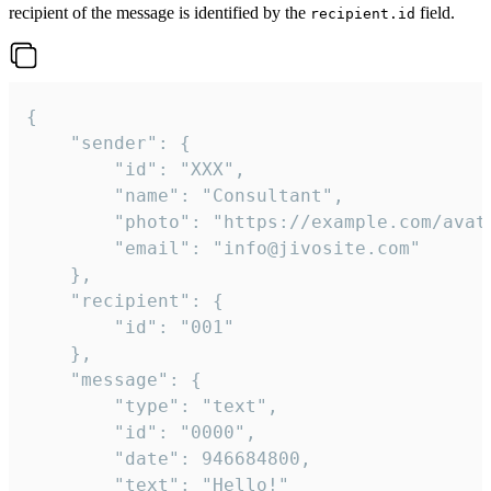
recipient of the message is identified by the
field.
recipient.id
{

	"sender": {

		"id": "XXX",

		"name": "Consultant",

		"photo": "https://example.com/avatar.png",

		"email": "info@jivosite.com"

	},

	"recipient": {

		"id": "001"

	},

	"message": {

		"type": "text",

		"id": "0000",

		"date": 946684800,

		"text": "Hello!"
