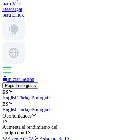
para Mac
Descargar
para Linux
Iniciar Sesión
Regístrese gratis
ES
English
Türkçe
Português
ES
English
Türkçe
Português
Oportunidades
IA
Aumenta el rendimiento del
equipo con IA
Agente de IA
Asistente de IA