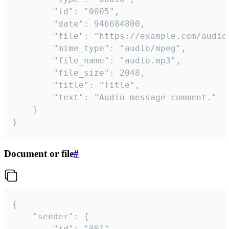
		"id": "0005",

		"date": 946684800,

		"file": "https://example.com/audio.mp3",

		"mime_type": "audio/mpeg",

		"file_name": "audio.mp3",

		"file_size": 2048,

		"title": "Title",

		"text": "Audio message comment."

	}

}
Document or file
#
{

	"sender": {

		"id": "001"
