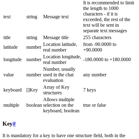
It is recommended to limit
the length to 1000
characters - if it is
text
string
Message text
exceeded, the rest of the
text will be sent in
separate text messages
title
string
Message title
255 characters
Location latitude,
from -90.0000 to
latitude
number
real number
+90.0000
Location longitude,
longitude
number
-180.0000 to +180.0000
real number
Number, usually
value
number
used in the chat
any number
evaluation
Array of Key
keyboard
[]Key
7 keys
structures
Allows multiple
multiple
boolean
selection on the
true or false
keyboard, boolean
Key
#
It is mandatory for a key to have one structure field, both in the