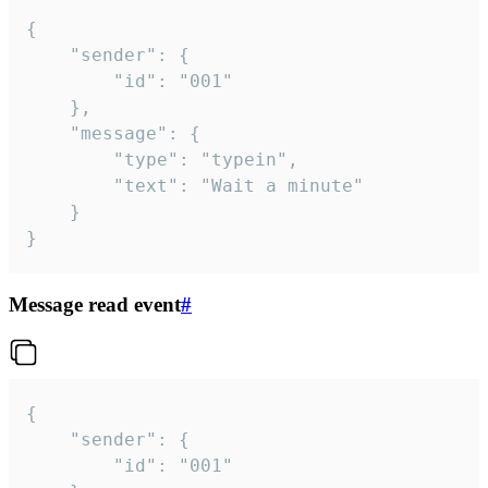
{

	"sender": {

		"id": "001"

	},

	"message": {

		"type": "typein",

		"text": "Wait a minute"

	}

}
Message read event
#
{

	"sender": {

		"id": "001"
