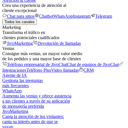
Atención al cliente
Crea una experiencia de atención al
cliente excepcional
Chat para sitios
Chatbot
WhatsApp
Instagram
Telegram
Todos los canales
Marketing
Transforma el tráfico en
clientes potenciales cualificados
JivoMarketing
Devolución de llamadas
Ventas
Consigue más ventas, un mayor valor medio
de los pedidos y una mayor base de clientes
Teléfono empresarial de JivoChat
Chat de equipos de JivoChat
Integraciones
Teléfono Plus
Video llamadas
CRM
Agente de IA
Gestiona las preguntas
más frecuentes
WhatsApp
Aumenta las ventas y ofrece asistencia
a tus clientes a través de su aplicación
de mensajería preferida
JivoMarketing
Capta la atención de tus visitantes:
capta su interés antes de que se
vayan