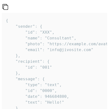
{

	"sender": {

		"id": "XXX",

		"name": "Consultant",

		"photo": "https://example.com/avatar.png",

		"email": "info@jivosite.com"

	},

	"recipient": {

		"id": "001"

	},

	"message": {

		"type": "text",

		"id": "0000",

		"date": 946684800,

		"text": "Hello!"

	}
