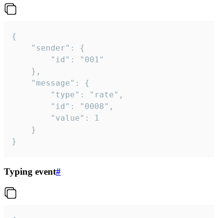
{

	"sender": {

		"id": "001"

	},

	"message": {

		"type": "rate",

		"id": "0008",

		"value": 1

	}

}
Typing event
#