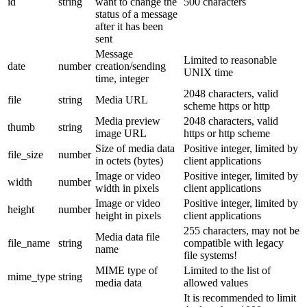
id
string
want to change the
500 characters
status of a message
after it has been
sent
Message
Limited to reasonable
date
number
creation/sending
UNIX time
time, integer
2048 characters, valid
file
string
Media URL
scheme https or http
Media preview
2048 characters, valid
thumb
string
image URL
https or http scheme
Size of media data
Positive integer, limited by
file_size
number
in octets (bytes)
client applications
Image or video
Positive integer, limited by
width
number
width in pixels
client applications
Image or video
Positive integer, limited by
height
number
height in pixels
client applications
255 characters, may not be
Media data file
file_name
string
compatible with legacy
name
file systems!
MIME type of
Limited to the list of
mime_type
string
media data
allowed values
It is recommended to limit