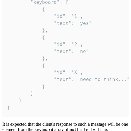
		"keyboard": [

			{

				"id": "1",

				"text": "yes"

			},

			{

				"id": "2",

				"text": "no"

			},

			{

				"id": "X",

				"text": "need to think..."

			}

		]

	}

}
It is expected that the client's response to such a message will be one
element from the
array, if
:
keyboard
multiple != true