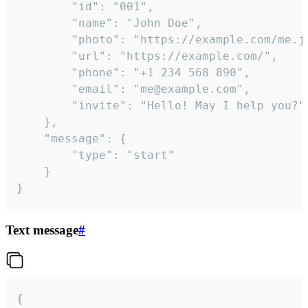
		"id": "001",

		"name": "John Doe",

		"photo": "https://example.com/me.jpg",

		"url": "https://example.com/",

		"phone": "+1 234 568 890",

		"email": "me@example.com",

		"invite": "Hello! May I help you?"

	},

	"message": {

		"type": "start"

	}

}
Text message
#
{
