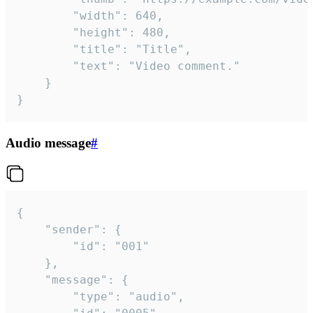
		"width": 640,

		"height": 480,

		"title": "Title",

		"text": "Video comment."

	}

}
Audio message
#
{

	"sender": {

		"id": "001"

	},

	"message": {

		"type": "audio",
