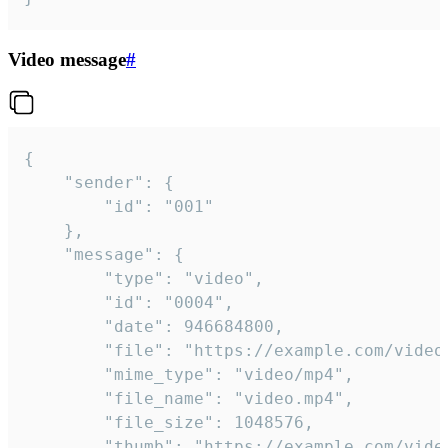
Video message
#
{

	"sender": {

		"id": "001"

	},

	"message": {

		"type": "video",

		"id": "0004",

		"date": 946684800,

		"file": "https://example.com/video.mp4",

		"mime_type": "video/mp4",

		"file_name": "video.mp4",

		"file_size": 1048576,

		"thumb": "https://example.com/video_thumb.png",
