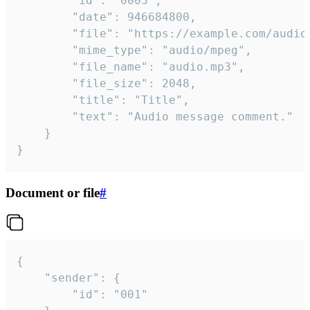
		"id": "0005",

		"date": 946684800,

		"file": "https://example.com/audio.mp3",

		"mime_type": "audio/mpeg",

		"file_name": "audio.mp3",

		"file_size": 2048,

		"title": "Title",

		"text": "Audio message comment."

	}

}
Document or file
#
{

	"sender": {

		"id": "001"
