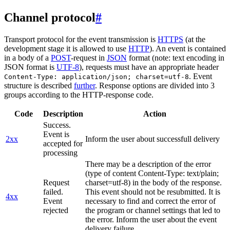
Channel protocol
#
Transport protocol for the event transmission is
HTTPS
(at the
development stage it is allowed to use
HTTP
). An event is contained
in a body of a
POST
-request in
JSON
format (note: text encoding in
JSON format is
UTF-8
), requests must have an appropriate header
. Event
Content-Type: application/json; charset=utf-8
structure is described
further
. Response options are divided into 3
groups according to the HTTP-response code.
Code
Description
Action
Success.
Event is
2xx
Inform the user about successfull delivery
accepted for
processing
There may be a description of the error
(type of content Content-Type: text/plain;
Request
charset=utf-8) in the body of the response.
failed.
This event should not be resubmitted. It is
4xx
Event
necessary to find and correct the error of
rejected
the program or channel settings that led to
the error. Inform the user about the event
delivery failure