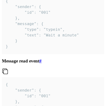
{

	"sender": {

		"id": "001"

	},

	"message": {

		"type": "typein",

		"text": "Wait a minute"

	}

}
Message read event
#
{

	"sender": {

		"id": "001"

	},
