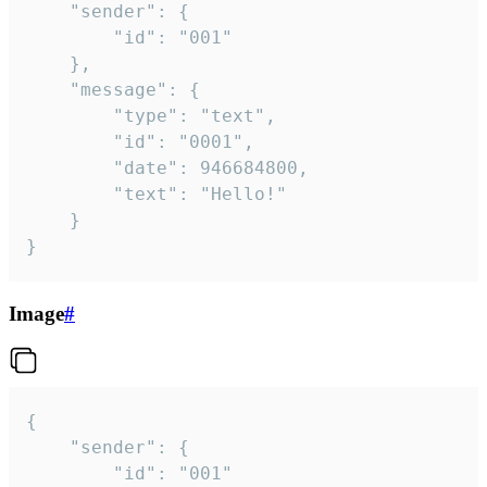
	"sender": {

		"id": "001"

	},

	"message": {

		"type": "text",

		"id": "0001",

		"date": 946684800,

		"text": "Hello!"

	}

}
Image
#
{

	"sender": {

		"id": "001"
