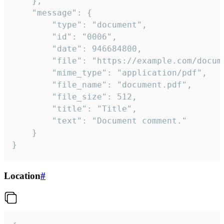
	},

	"message": {

		"type": "document",

		"id": "0006",

		"date": 946684800,

		"file": "https://example.com/document.pdf",

		"mime_type": "application/pdf",

		"file_name": "document.pdf",

		"file_size": 512,

		"title": "Title",

		"text": "Document comment."

	}

}
Location
#