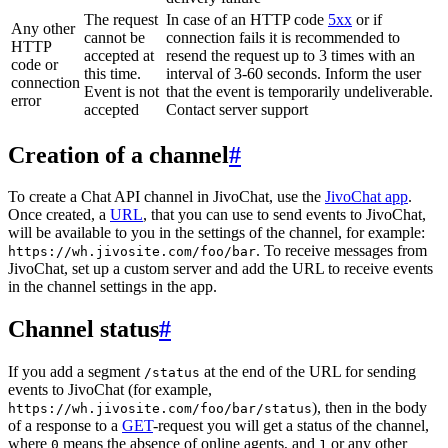
The request
In case of an HTTP code
5xx
or if
Any other
cannot be
connection fails it is recommended to
HTTP
accepted at
resend the request up to 3 times with an
code or
this time.
interval of 3-60 seconds. Inform the user
connection
Event is not
that the event is temporarily undeliverable.
error
accepted
Contact server support
Creation of a channel
#
To create a Chat API channel in JivoChat, use the
JivoChat app
.
Once created, a
URL
, that you can use to send events to JivoChat,
will be available to you in the settings of the channel, for example:
. To receive messages from
https://wh.jivosite.com/foo/bar
JivoChat, set up a custom server and add the URL to receive events
in the channel settings in the app.
Channel status
#
If you add a segment
at the end of the URL for sending
/status
events to JivoChat (for example,
), then in the body
https://wh.jivosite.com/foo/bar/status
of a response to a
GET
-request you will get a status of the channel,
where
means the absence of online agents, and
or any other
0
1