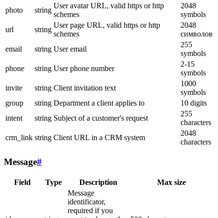
User avatar URL, valid https or http
2048
photo
string
schemes
symbols
User page URL, valid https or http
2048
url
string
schemes
символов
255
email
string
User email
symbols
2-15
phone
string
User phone number
symbols
1000
invite
string
Client invitation text
symbols
group
string
Department a client applies to
10 digits
255
intent
string
Subject of a customer's request
characters
2048
crm_link
string
Client URL in a CRM system
characters
Message
#
Field
Type
Description
Max size
Message
identificator,
required if you