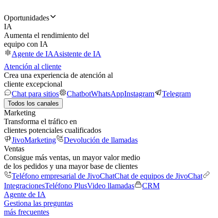
Oportunidades
IA
Aumenta el rendimiento del
equipo con IA
Agente de IA
Asistente de IA
Atención al cliente
Crea una experiencia de atención al
cliente excepcional
Chat para sitios
Chatbot
WhatsApp
Instagram
Telegram
Todos los canales
Marketing
Transforma el tráfico en
clientes potenciales cualificados
JivoMarketing
Devolución de llamadas
Ventas
Consigue más ventas, un mayor valor medio
de los pedidos y una mayor base de clientes
Teléfono empresarial de JivoChat
Chat de equipos de JivoChat
Integraciones
Teléfono Plus
Video llamadas
CRM
Agente de IA
Gestiona las preguntas
más frecuentes