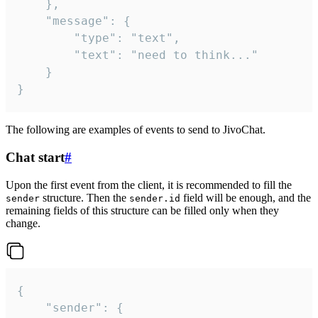
	},

	"message": {

		"type": "text",

		"text": "need to think..."

	}

}
The following are examples of events to send to JivoChat.
Chat start
#
Upon the first event from the client, it is recommended to fill the
structure. Then the
field will be enough, and the
sender
sender.id
remaining fields of this structure can be filled only when they
change.
{

	"sender": {
