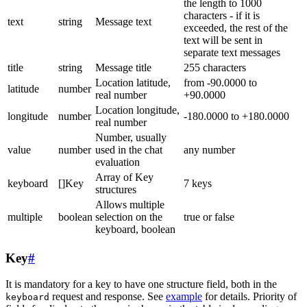
the length to 1000
characters - if it is
text
string
Message text
exceeded, the rest of the
text will be sent in
separate text messages
title
string
Message title
255 characters
Location latitude,
from -90.0000 to
latitude
number
real number
+90.0000
Location longitude,
longitude
number
-180.0000 to +180.0000
real number
Number, usually
value
number
used in the chat
any number
evaluation
Array of Key
keyboard
[]Key
7 keys
structures
Allows multiple
multiple
boolean
selection on the
true or false
keyboard, boolean
Key
#
It is mandatory for a key to have one structure field, both in the
request and response. See
example
for details. Priority of
keyboard