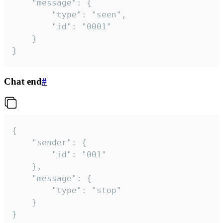
	"message": {

		"type": "seen",

		"id": "0001"

	}

}
Chat end
#
{

	"sender": {

		"id": "001"

	},

	"message": {

		"type": "stop"

	}

}