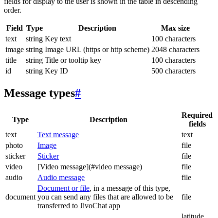
fields for display to the user is shown in the table in descending
order.
Field
Type
Description
Max size
text
string
Key text
100 characters
image
string
Image URL (https or http scheme)
2048 characters
title
string
Title or tooltip key
100 characters
id
string
Key ID
500 characters
Message types
#
Required
Type
Description
fields
text
Text message
text
photo
Image
file
sticker
Sticker
file
video
[Video message](#video message)
file
audio
Audio message
file
Document or file
, in a message of this type,
document
you can send any files that are allowed to be
file
transferred to JivoChat app
latitude