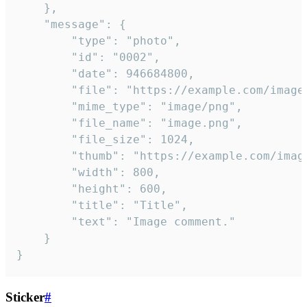
	},

	"message": {

		"type": "photo",

		"id": "0002",

		"date": 946684800,

		"file": "https://example.com/image.png",

		"mime_type": "image/png",

		"file_name": "image.png",

		"file_size": 1024,

		"thumb": "https://example.com/image_thumb.png",

		"width": 800,

		"height": 600,

		"title": "Title",

		"text": "Image comment."

	}

}
Sticker
#