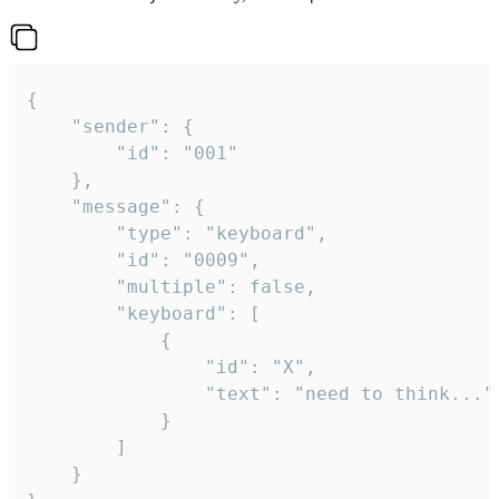
{

	"sender": {

		"id": "001"

	},

	"message": {

		"type": "keyboard",

		"id": "0009",

		"multiple": false,

		"keyboard": [

			{

				"id": "X",

				"text": "need to think..."

			}

		]

	}
