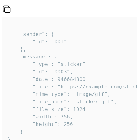
{

	"sender": {

		"id": "001"

	},

	"message": {

		"type": "sticker",

		"id": "0003",

		"date": 946684800,

		"file": "https://example.com/sticker.gif",

		"mime_type": "image/gif",

		"file_name": "sticker.gif",

		"file_size": 1024,

		"width": 256,

		"height": 256

	}

}