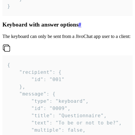
}
Keyboard with answer options
#
The keyboard can only be sent from a JivoChat app user to a client:
{

	"recipient": {

		"id": "001"

	},

	"message": {

		"type": "keyboard",

		"id": "0009",

		"title": "Questionnaire",

		"text": "To be or not to be?",

		"multiple": false,
