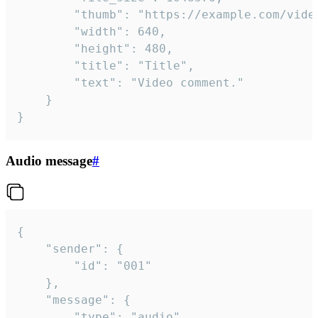
		"thumb": "https://example.com/video_thumb.png",

		"width": 640,

		"height": 480,

		"title": "Title",

		"text": "Video comment."

	}

}
Audio message
#
{

	"sender": {

		"id": "001"

	},

	"message": {

		"type": "audio",
