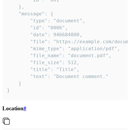
	},

	"message": {

		"type": "document",

		"id": "0006",

		"date": 946684800,

		"file": "https://example.com/document.pdf",

		"mime_type": "application/pdf",

		"file_name": "document.pdf",

		"file_size": 512,

		"title": "Title",

		"text": "Document comment."

	}

}
Location
#