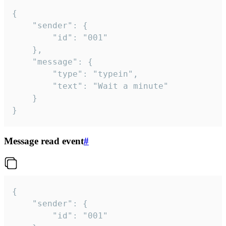
{

	"sender": {

		"id": "001"

	},

	"message": {

		"type": "typein",

		"text": "Wait a minute"

	}

}
Message read event
#
{

	"sender": {

		"id": "001"
