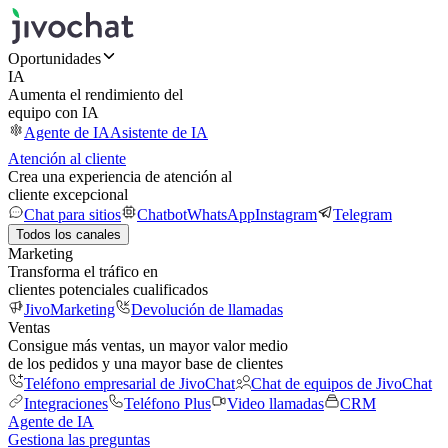
Oportunidades
IA
Aumenta el rendimiento del
equipo con IA
Agente de IA
Asistente de IA
Atención al cliente
Crea una experiencia de atención al
cliente excepcional
Chat para sitios
Chatbot
WhatsApp
Instagram
Telegram
Todos los canales
Marketing
Transforma el tráfico en
clientes potenciales cualificados
JivoMarketing
Devolución de llamadas
Ventas
Consigue más ventas, un mayor valor medio
de los pedidos y una mayor base de clientes
Teléfono empresarial de JivoChat
Chat de equipos de JivoChat
Integraciones
Teléfono Plus
Video llamadas
CRM
Agente de IA
Gestiona las preguntas