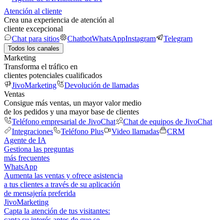
Atención al cliente
Crea una experiencia de atención al
cliente excepcional
Chat para sitios
Chatbot
WhatsApp
Instagram
Telegram
Todos los canales
Marketing
Transforma el tráfico en
clientes potenciales cualificados
JivoMarketing
Devolución de llamadas
Ventas
Consigue más ventas, un mayor valor medio
de los pedidos y una mayor base de clientes
Teléfono empresarial de JivoChat
Chat de equipos de JivoChat
Integraciones
Teléfono Plus
Video llamadas
CRM
Agente de IA
Gestiona las preguntas
más frecuentes
WhatsApp
Aumenta las ventas y ofrece asistencia
a tus clientes a través de su aplicación
de mensajería preferida
JivoMarketing
Capta la atención de tus visitantes:
capta su interés antes de que se