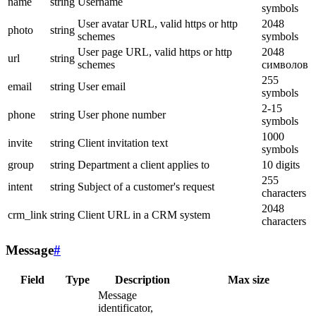
name
string
Username
symbols
User avatar URL, valid https or http
2048
photo
string
schemes
symbols
User page URL, valid https or http
2048
url
string
schemes
символов
255
email
string
User email
symbols
2-15
phone
string
User phone number
symbols
1000
invite
string
Client invitation text
symbols
group
string
Department a client applies to
10 digits
255
intent
string
Subject of a customer's request
characters
2048
crm_link
string
Client URL in a CRM system
characters
Message
#
Field
Type
Description
Max size
Message
identificator,