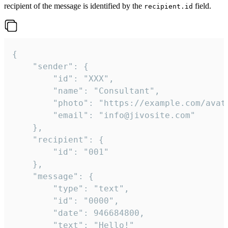
recipient of the message is identified by the
field.
recipient.id
{

	"sender": {

		"id": "XXX",

		"name": "Consultant",

		"photo": "https://example.com/avatar.png",

		"email": "info@jivosite.com"

	},

	"recipient": {

		"id": "001"

	},

	"message": {

		"type": "text",

		"id": "0000",

		"date": 946684800,

		"text": "Hello!"
