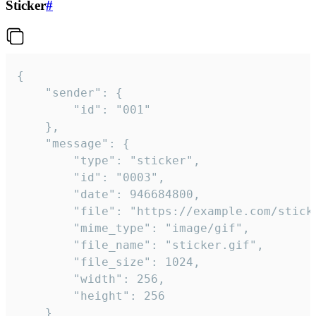
Sticker
#
{

	"sender": {

		"id": "001"

	},

	"message": {

		"type": "sticker",

		"id": "0003",

		"date": 946684800,

		"file": "https://example.com/sticker.gif",

		"mime_type": "image/gif",

		"file_name": "sticker.gif",

		"file_size": 1024,

		"width": 256,

		"height": 256

	}
