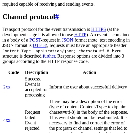
required capable of receiving and sending events.
Channel protocol
#
Transport protocol for the event transmission is
HTTPS
(at the
development stage it is allowed to use
HTTP
). An event is contained
in a body of a
POST
-request in
JSON
format (note: text encoding in
JSON format is
UTF-8
), requests must have an appropriate header
. Event
Content-Type: application/json; charset=utf-8
structure is described
further
. Response options are divided into 3
groups according to the HTTP-response code.
Code
Description
Action
Success.
Event is
2xx
Inform the user about successfull delivery
accepted for
processing
There may be a description of the error
(type of content Content-Type: text/plain;
Request
charset=utf-8) in the body of the response.
failed.
This event should not be resubmitted. It is
4xx
Event
necessary to find and correct the error of
rejected
the program or channel settings that led to