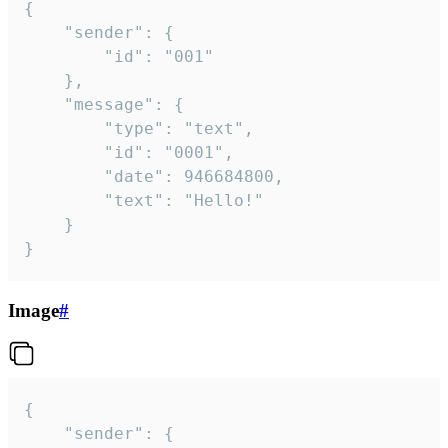
{

	"sender": {

		"id": "001"

	},

	"message": {

		"type": "text",

		"id": "0001",

		"date": 946684800,

		"text": "Hello!"

	}

}
Image
#
{

	"sender": {
