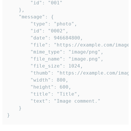
		"id": "001"

	},

	"message": {

		"type": "photo",

		"id": "0002",

		"date": 946684800,

		"file": "https://example.com/image.png",

		"mime_type": "image/png",

		"file_name": "image.png",

		"file_size": 1024,

		"thumb": "https://example.com/image_thumb.png",

		"width": 800,

		"height": 600,

		"title": "Title",

		"text": "Image comment."

	}

}