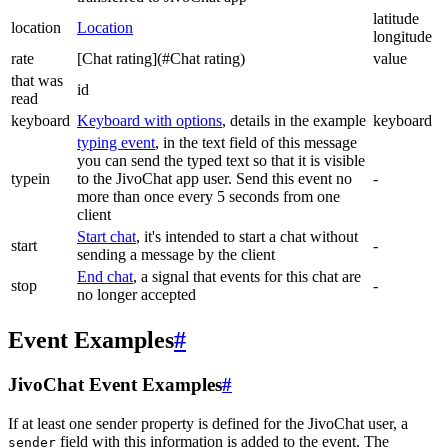
latitude
location
Location
longitude
rate
[Chat rating](#Chat rating)
value
that was
id
read
keyboard
Keyboard with options
, details in the example
keyboard
typing event
, in the text field of this message
you can send the typed text so that it is visible
typein
to the JivoChat app user. Send this event no
-
more than once every 5 seconds from one
client
Start chat
, it's intended to start a chat without
start
-
sending a message by the client
End chat
, a signal that events for this chat are
stop
-
no longer accepted
Event Examples
#
JivoChat Event Examples
#
If at least one sender property is defined for the JivoChat user, a
field with this information is added to the event. The
sender