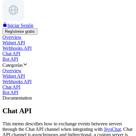
Iniciar Sesión
Regístrese gratis
Overview
Widget API
Webhooks API
Chat API
Bot API
Categorías
Overview
Widget API
Webhooks API
Chat API
Bot API
Documentation
Chat API
This memo describes how to exchange events between servers
through the Chat API channel when integrating with
JivoChat
. Chat
API channel is asynchronous and bidirectional, a custom server is