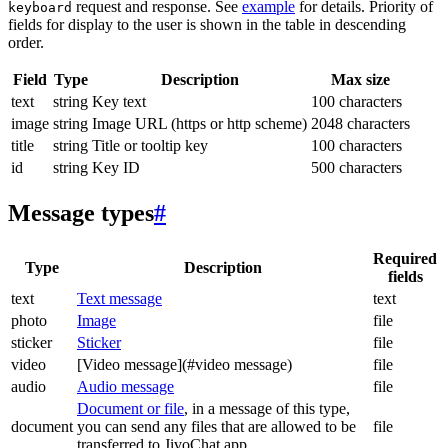
request and response. See
example
for details. Priority of
keyboard
fields for display to the user is shown in the table in descending
order.
Field
Type
Description
Max size
text
string
Key text
100 characters
image
string
Image URL (https or http scheme)
2048 characters
title
string
Title or tooltip key
100 characters
id
string
Key ID
500 characters
Message types
#
Required
Type
Description
fields
text
Text message
text
photo
Image
file
sticker
Sticker
file
video
[Video message](#video message)
file
audio
Audio message
file
Document or file
, in a message of this type,
document
you can send any files that are allowed to be
file
transferred to JivoChat app