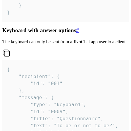
	}

}
Keyboard with answer options
#
The keyboard can only be sent from a JivoChat app user to a client:
{

	"recipient": {

		"id": "001"

	},

	"message": {

		"type": "keyboard",

		"id": "0009",

		"title": "Questionnaire",

		"text": "To be or not to be?",
