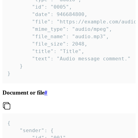
		"id": "0005",

		"date": 946684800,

		"file": "https://example.com/audio.mp3",

		"mime_type": "audio/mpeg",

		"file_name": "audio.mp3",

		"file_size": 2048,

		"title": "Title",

		"text": "Audio message comment."

	}

}
Document or file
#
{

	"sender": {

		"id": "001"
