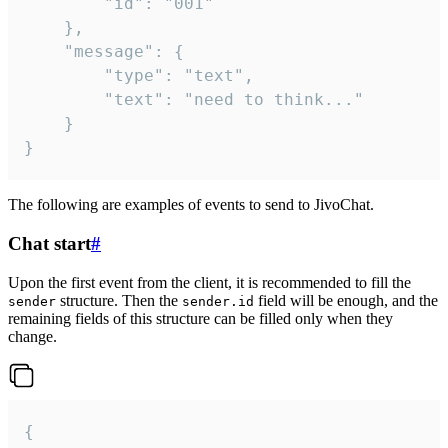
		"id": "001"

	},

	"message": {

		"type": "text",

		"text": "need to think..."

	}

}
The following are examples of events to send to JivoChat.
Chat start
#
Upon the first event from the client, it is recommended to fill the
structure. Then the
field will be enough, and the
sender
sender.id
remaining fields of this structure can be filled only when they
change.
{
