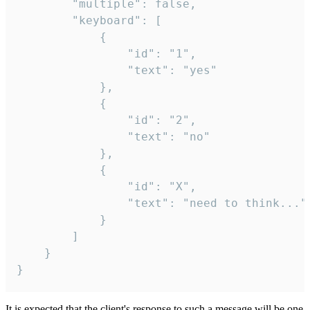
		"multiple": false,

		"keyboard": [

			{

				"id": "1",

				"text": "yes"

			},

			{

				"id": "2",

				"text": "no"

			},

			{

				"id": "X",

				"text": "need to think..."

			}

		]

	}

}
It is expected that the client's response to such a message will be one