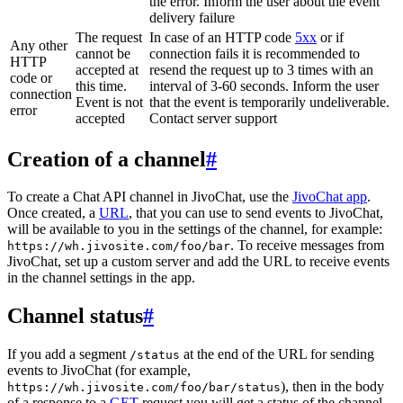
the error. Inform the user about the event
delivery failure
The request
In case of an HTTP code
5xx
or if
Any other
cannot be
connection fails it is recommended to
HTTP
accepted at
resend the request up to 3 times with an
code or
this time.
interval of 3-60 seconds. Inform the user
connection
Event is not
that the event is temporarily undeliverable.
error
accepted
Contact server support
Creation of a channel
#
To create a Chat API channel in JivoChat, use the
JivoChat app
.
Once created, a
URL
, that you can use to send events to JivoChat,
will be available to you in the settings of the channel, for example:
. To receive messages from
https://wh.jivosite.com/foo/bar
JivoChat, set up a custom server and add the URL to receive events
in the channel settings in the app.
Channel status
#
If you add a segment
at the end of the URL for sending
/status
events to JivoChat (for example,
), then in the body
https://wh.jivosite.com/foo/bar/status
of a response to a
GET
-request you will get a status of the channel,