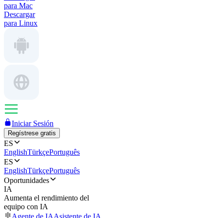
para Mac
Descargar
para Linux
Iniciar Sesión
Regístrese gratis
ES
English
Türkçe
Português
ES
English
Türkçe
Português
Oportunidades
IA
Aumenta el rendimiento del
equipo con IA
Agente de IA
Asistente de IA