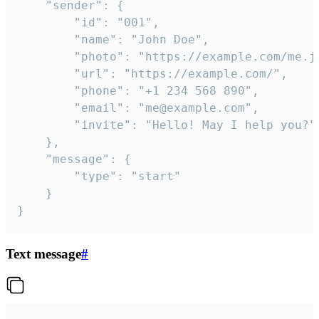
	"sender": {

		"id": "001",

		"name": "John Doe",

		"photo": "https://example.com/me.jpg",

		"url": "https://example.com/",

		"phone": "+1 234 568 890",

		"email": "me@example.com",

		"invite": "Hello! May I help you?"

	},

	"message": {

		"type": "start"

	}

}
Text message
#