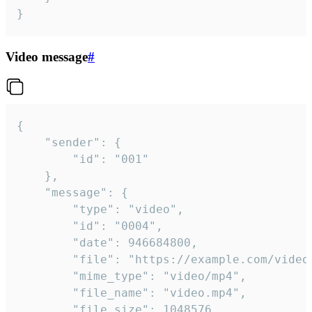
}
Video message
#
{

	"sender": {

		"id": "001"

	},

	"message": {

		"type": "video",

		"id": "0004",

		"date": 946684800,

		"file": "https://example.com/video.mp4",

		"mime_type": "video/mp4",

		"file_name": "video.mp4",

		"file_size": 1048576,
