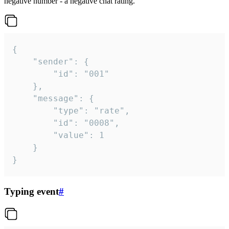
negative number - a negative chat rating.
{

	"sender": {

		"id": "001"

	},

	"message": {

		"type": "rate",

		"id": "0008",

		"value": 1

	}

}
Typing event
#