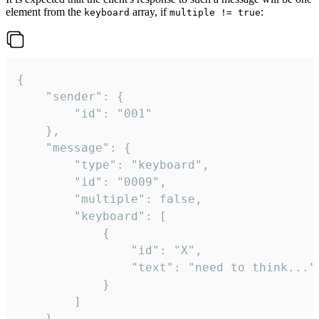
element from the
array, if
:
keyboard
multiple != true
{

	"sender": {

		"id": "001"

	},

	"message": {

		"type": "keyboard",

		"id": "0009",

		"multiple": false,

		"keyboard": [

			{

				"id": "X",

				"text": "need to think..."

			}

		]

	}
