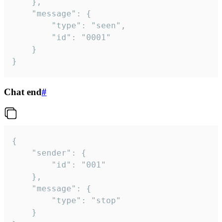
	},

	"message": {

		"type": "seen",

		"id": "0001"

	}

}
Chat end
#
{

	"sender": {

		"id": "001"

	},

	"message": {

		"type": "stop"

	}
