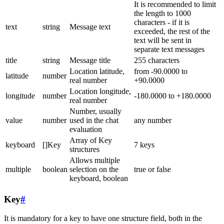
It is recommended to limit
the length to 1000
characters - if it is
text
string
Message text
exceeded, the rest of the
text will be sent in
separate text messages
title
string
Message title
255 characters
Location latitude,
from -90.0000 to
latitude
number
real number
+90.0000
Location longitude,
longitude
number
-180.0000 to +180.0000
real number
Number, usually
value
number
used in the chat
any number
evaluation
Array of Key
keyboard
[]Key
7 keys
structures
Allows multiple
multiple
boolean
selection on the
true or false
keyboard, boolean
Key
#
It is mandatory for a key to have one structure field, both in the