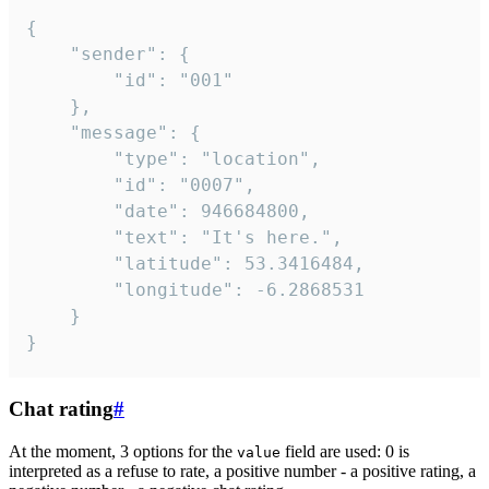
{

	"sender": {

		"id": "001"

	},

	"message": {

		"type": "location",

		"id": "0007",

		"date": 946684800,

		"text": "It's here.",

		"latitude": 53.3416484,

		"longitude": -6.2868531

	}

}
Chat rating
#
At the moment, 3 options for the
field are used: 0 is
value
interpreted as a refuse to rate, a positive number - a positive rating, a