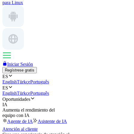
para Linux
Iniciar Sesión
Regístrese gratis
ES
English
Türkçe
Português
ES
English
Türkçe
Português
Oportunidades
IA
Aumenta el rendimiento del
equipo con IA
Agente de IA
Asistente de IA
Atención al cliente