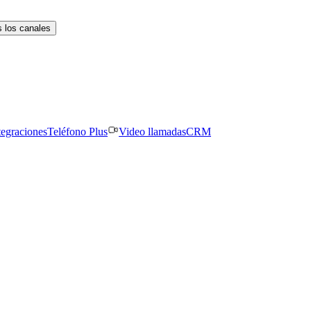
 los canales
tegraciones
Teléfono Plus
Video llamadas
CRM