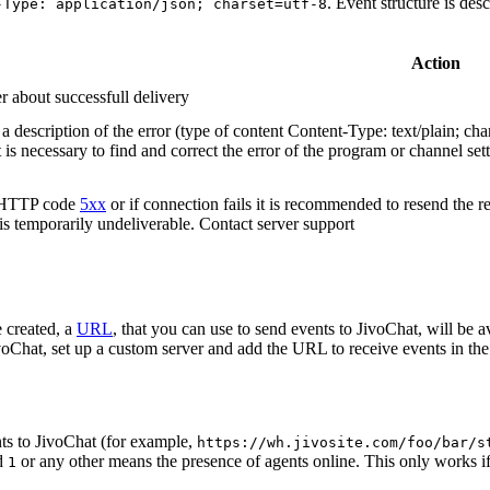
. Event structure is des
-Type: application/json; charset=utf-8
Action
r about successfull delivery
 description of the error (type of content Content-Type: text/plain; cha
t is necessary to find and correct the error of the program or channel sett
n HTTP code
5xx
or if connection fails it is recommended to resend the r
 is temporarily undeliverable. Contact server support
 created, a
URL
, that you can use to send events to JivoChat, will be a
oChat, set up a custom server and add the URL to receive events in the 
ts to JivoChat (for example,
https://wh.jivosite.com/foo/bar/s
nd
or any other means the presence of agents online. This only works if
1