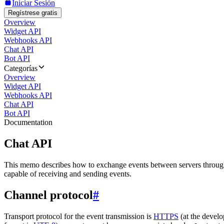
Iniciar Sesión
Regístrese gratis
Overview
Widget API
Webhooks API
Chat API
Bot API
Categorías
Overview
Widget API
Webhooks API
Chat API
Bot API
Documentation
Chat API
This memo describes how to exchange events between servers throug
capable of receiving and sending events.
Channel protocol
#
Transport protocol for the event transmission is
HTTPS
(at the develo