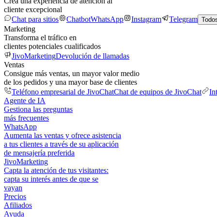
Crea una experiencia de atención al
cliente excepcional
Chat para sitios
Chatbot
WhatsApp
Instagram
Telegram
Todos
Marketing
Transforma el tráfico en
clientes potenciales cualificados
JivoMarketing
Devolución de llamadas
Ventas
Consigue más ventas, un mayor valor medio
de los pedidos y una mayor base de clientes
Teléfono empresarial de JivoChat
Chat de equipos de JivoChat
In
Agente de IA
Gestiona las preguntas
más frecuentes
WhatsApp
Aumenta las ventas y ofrece asistencia
a tus clientes a través de su aplicación
de mensajería preferida
JivoMarketing
Capta la atención de tus visitantes:
capta su interés antes de que se
vayan
Precios
Afiliados
Ayuda