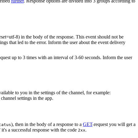
cribed
further
. Response options are divided into 3 groups according to
rset=utf-8) in the body of the response. This event should not be
ings that led to the error. Inform the user about the event delivery
equest up to 3 times with an interval of 3-60 seconds. Inform the user
vailable to you in the settings of the channel, for example:
channel settings in the app.
), then in the body of a response to a
GET
-request you will get a
tatus
 it's a successful response with the code
.
2xx