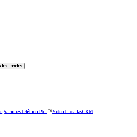
 los canales
tegraciones
Teléfono Plus
Video llamadas
CRM