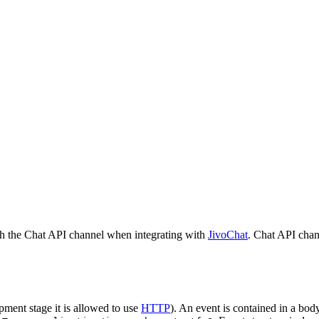
h the Chat API channel when integrating with
JivoChat
. Chat API chan
pment stage it is allowed to use
HTTP
). An event is contained in a bod