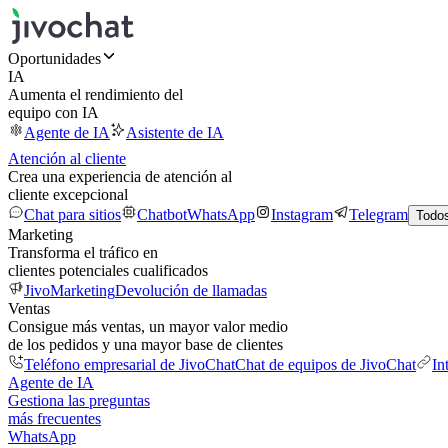
Oportunidades
IA
Aumenta el rendimiento del
equipo con IA
Agente de IA
Asistente de IA
Atención al cliente
Crea una experiencia de atención al
cliente excepcional
Chat para sitios
Chatbot
WhatsApp
Instagram
Telegram
Todos
Marketing
Transforma el tráfico en
clientes potenciales cualificados
JivoMarketing
Devolución de llamadas
Ventas
Consigue más ventas, un mayor valor medio
de los pedidos y una mayor base de clientes
Teléfono empresarial de JivoChat
Chat de equipos de JivoChat
In
Agente de IA
Gestiona las preguntas
más frecuentes
WhatsApp