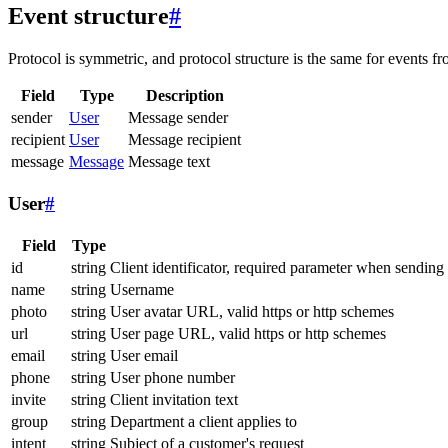
Event structure
#
Protocol is symmetric, and protocol structure is the same for events fr
Field
Type
Description
sender
User
Message sender
recipient
User
Message recipient
message
Message
Message text
User
#
Field
Type
id
string
Client identificator, required parameter when sending
name
string
Username
photo
string
User avatar URL, valid https or http schemes
url
string
User page URL, valid https or http schemes
email
string
User email
phone
string
User phone number
invite
string
Client invitation text
group
string
Department a client applies to
intent
string
Subject of a customer's request