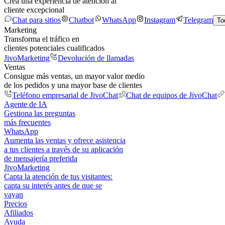
Crea una experiencia de atención al
cliente excepcional
Chat para sitios
Chatbot
WhatsApp
Instagram
Telegram
To
Marketing
Transforma el tráfico en
clientes potenciales cualificados
JivoMarketing
Devolución de llamadas
Ventas
Consigue más ventas, un mayor valor medio
de los pedidos y una mayor base de clientes
Teléfono empresarial de JivoChat
Chat de equipos de JivoChat
Agente de IA
Gestiona las preguntas
más frecuentes
WhatsApp
Aumenta las ventas y ofrece asistencia
a tus clientes a través de su aplicación
de mensajería preferida
JivoMarketing
Capta la atención de tus visitantes:
capta su interés antes de que se
vayan
Precios
Afiliados
Ayuda