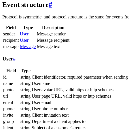
Event structure
#
Protocol is symmetric, and protocol structure is the same for events fr
Field
Type
Description
sender
User
Message sender
recipient
User
Message recipient
message
Message
Message text
User
#
Field
Type
id
string
Client identificator, required parameter when sending
name
string
Username
photo
string
User avatar URL, valid https or http schemes
url
string
User page URL, valid https or http schemes
email
string
User email
phone
string
User phone number
invite
string
Client invitation text
group
string
Department a client applies to
intent
string
Subject of a customer's request