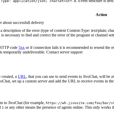
. Event structure is des
-Type: application/json; charset=utf-8
Action
r about successfull delivery
 description of the error (type of content Content-Type: text/plain; cha
t is necessary to find and correct the error of the program or channel sett
n HTTP code
5xx
or if connection fails it is recommended to resend the r
 is temporarily undeliverable. Contact server support
 created, a
URL
, that you can use to send events to JivoChat, will be a
oChat, set up a custom server and add the URL to receive events in the 
ts to JivoChat (for example,
https://wh.jivosite.com/foo/bar/s
nd
or any other means the presence of agents online. This only works if
1