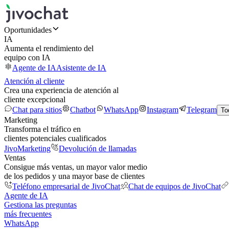
Oportunidades
IA
Aumenta el rendimiento del
equipo con IA
Agente de IA
Asistente de IA
Atención al cliente
Crea una experiencia de atención al
cliente excepcional
Chat para sitios
Chatbot
WhatsApp
Instagram
Telegram
To
Marketing
Transforma el tráfico en
clientes potenciales cualificados
JivoMarketing
Devolución de llamadas
Ventas
Consigue más ventas, un mayor valor medio
de los pedidos y una mayor base de clientes
Teléfono empresarial de JivoChat
Chat de equipos de JivoChat
Agente de IA
Gestiona las preguntas
más frecuentes
WhatsApp