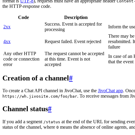
format is
UTF-8
), requests must have an appropriate header
Content
the HTTP-response code.
Code
Description
Success. Event is accepted for
2xx
Inform the use
processing
There may be a
4xx
Request failed. Event rejected
resubmitted. I
failure
Any other HTTP
The request cannot be accepted
In case of a
code or connection
at this time. Event is not
that the event
error
accepted
Creation of a channel
#
To create a Chat API channel in JivoChat, use the
JivoChat app
. Once
. To receive messages from Jiv
https://wh.jivosite.com/foo/bar
Channel status
#
If you add a segment
at the end of the URL for sending even
/status
status of the channel, where
means the absence of online agents, a
0