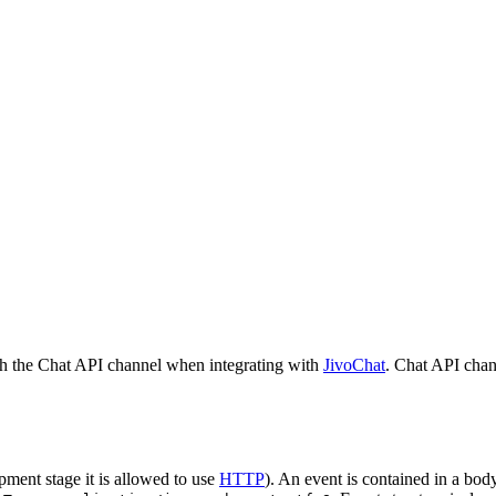
h the Chat API channel when integrating with
JivoChat
. Chat API chan
pment stage it is allowed to use
HTTP
). An event is contained in a bod