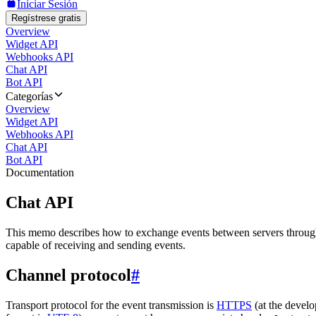
Iniciar Sesión
Regístrese gratis
Overview
Widget API
Webhooks API
Chat API
Bot API
Categorías
Overview
Widget API
Webhooks API
Chat API
Bot API
Documentation
Chat API
This memo describes how to exchange events between servers throug
capable of receiving and sending events.
Channel protocol
#
Transport protocol for the event transmission is
HTTPS
(at the develo