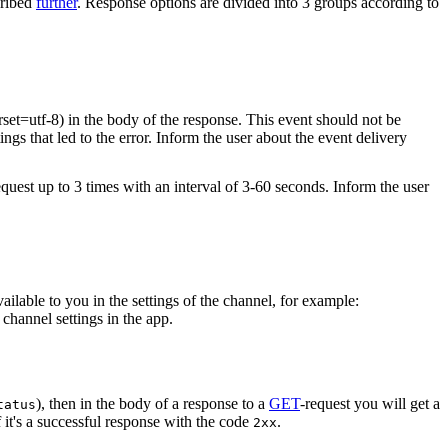
cribed
further
. Response options are divided into 3 groups according to
rset=utf-8) in the body of the response. This event should not be
ings that led to the error. Inform the user about the event delivery
equest up to 3 times with an interval of 3-60 seconds. Inform the user
vailable to you in the settings of the channel, for example:
channel settings in the app.
), then in the body of a response to a
GET
-request you will get a
tatus
 it's a successful response with the code
.
2xx