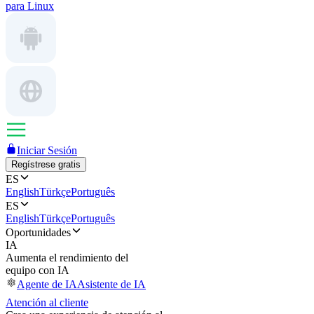
para Linux
Iniciar Sesión
Regístrese gratis
ES
English
Türkçe
Português
ES
English
Türkçe
Português
Oportunidades
IA
Aumenta el rendimiento del
equipo con IA
Agente de IA
Asistente de IA
Atención al cliente