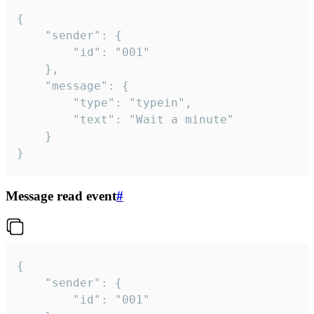
{

	"sender": {

		"id": "001"

	},

	"message": {

		"type": "typein",

		"text": "Wait a minute"

	}

}
Message read event
#
{

	"sender": {

		"id": "001"
