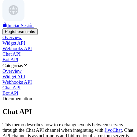
Iniciar Sesión
Regístrese gratis
Overview
Widget API
Webhooks API
Chat API
Bot API
Categorías
Overview
Widget API
Webhooks API
Chat API
Bot API
Documentation
Chat API
This memo describes how to exchange events between servers
through the Chat API channel when integrating with
JivoChat
. Chat
API channel is asynchronous and bidirectional, a custom server is