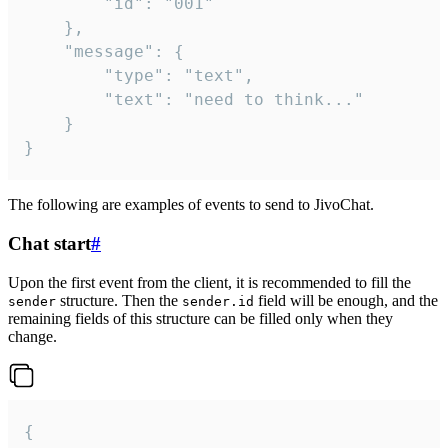
		"id": "001"

	},

	"message": {

		"type": "text",

		"text": "need to think..."

	}

}
The following are examples of events to send to JivoChat.
Chat start
#
Upon the first event from the client, it is recommended to fill the
structure. Then the
field will be enough, and the
sender
sender.id
remaining fields of this structure can be filled only when they
change.
{
