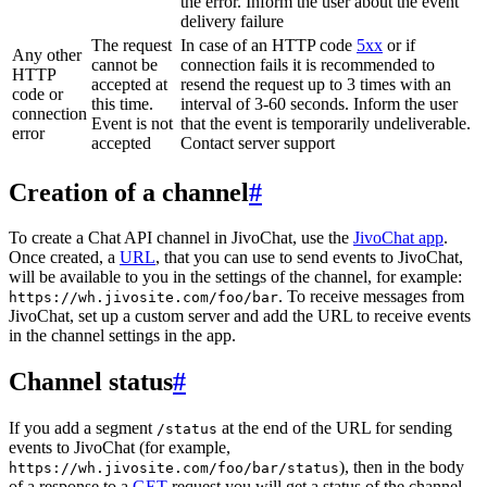
the error. Inform the user about the event
delivery failure
The request
In case of an HTTP code
5xx
or if
Any other
cannot be
connection fails it is recommended to
HTTP
accepted at
resend the request up to 3 times with an
code or
this time.
interval of 3-60 seconds. Inform the user
connection
Event is not
that the event is temporarily undeliverable.
error
accepted
Contact server support
Creation of a channel
#
To create a Chat API channel in JivoChat, use the
JivoChat app
.
Once created, a
URL
, that you can use to send events to JivoChat,
will be available to you in the settings of the channel, for example:
. To receive messages from
https://wh.jivosite.com/foo/bar
JivoChat, set up a custom server and add the URL to receive events
in the channel settings in the app.
Channel status
#
If you add a segment
at the end of the URL for sending
/status
events to JivoChat (for example,
), then in the body
https://wh.jivosite.com/foo/bar/status
of a response to a
GET
-request you will get a status of the channel,