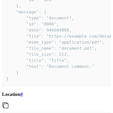
	},

	"message": {

		"type": "document",

		"id": "0006",

		"date": 946684800,

		"file": "https://example.com/document.pdf",

		"mime_type": "application/pdf",

		"file_name": "document.pdf",

		"file_size": 512,

		"title": "Title",

		"text": "Document comment."

	}

}
Location
#