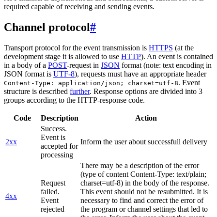
required capable of receiving and sending events.
Channel protocol
#
Transport protocol for the event transmission is
HTTPS
(at the
development stage it is allowed to use
HTTP
). An event is contained
in a body of a
POST
-request in
JSON
format (note: text encoding in
JSON format is
UTF-8
), requests must have an appropriate header
. Event
Content-Type: application/json; charset=utf-8
structure is described
further
. Response options are divided into 3
groups according to the HTTP-response code.
Code
Description
Action
Success.
Event is
2xx
Inform the user about successfull delivery
accepted for
processing
There may be a description of the error
(type of content Content-Type: text/plain;
Request
charset=utf-8) in the body of the response.
failed.
This event should not be resubmitted. It is
4xx
Event
necessary to find and correct the error of
rejected
the program or channel settings that led to