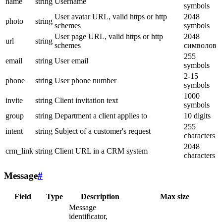
name
string
Username
symbols
User avatar URL, valid https or http
2048
photo
string
schemes
symbols
User page URL, valid https or http
2048
url
string
schemes
символов
255
email
string
User email
symbols
2-15
phone
string
User phone number
symbols
1000
invite
string
Client invitation text
symbols
group
string
Department a client applies to
10 digits
255
intent
string
Subject of a customer's request
characters
2048
crm_link
string
Client URL in a CRM system
characters
Message
#
Field
Type
Description
Max size
Message
identificator,