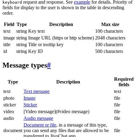
request and response. See
example
for details. Priority of
keyboard
fields for display to the user is shown in the table in descending
order.
Field
Type
Description
Max size
text
string
Key text
100 characters
image
string
Image URL (https or http scheme)
2048 characters
title
string
Title or tooltip key
100 characters
id
string
Key ID
500 characters
Message types
#
Required
Type
Description
fields
text
Text message
text
photo
Image
file
sticker
Sticker
file
video
[Video message](#video message)
file
audio
Audio message
file
Document or file
, in a message of this type,
document
you can send any files that are allowed to be
file
transferred to JivoChat app