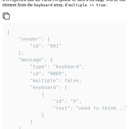
element from the
array, if
:
keyboard
multiple != true
{

	"sender": {

		"id": "001"

	},

	"message": {

		"type": "keyboard",

		"id": "0009",

		"multiple": false,

		"keyboard": [

			{

				"id": "X",

				"text": "need to think..."

			}

		]

	}
