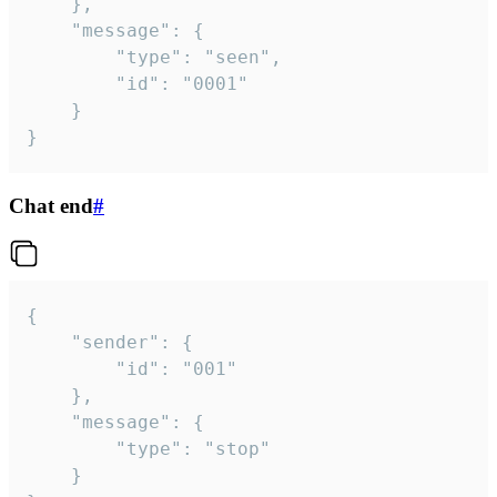
	},

	"message": {

		"type": "seen",

		"id": "0001"

	}

}
Chat end
#
{

	"sender": {

		"id": "001"

	},

	"message": {

		"type": "stop"

	}
