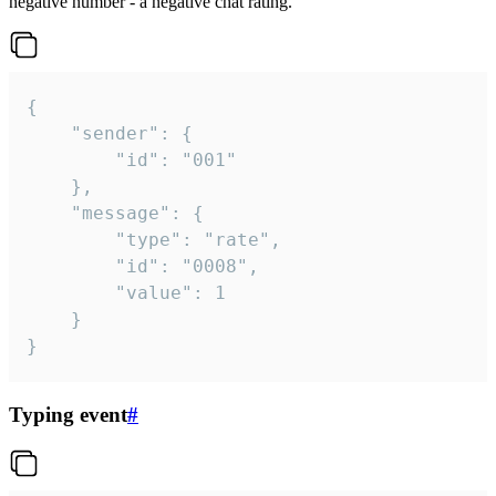
negative number - a negative chat rating.
{

	"sender": {

		"id": "001"

	},

	"message": {

		"type": "rate",

		"id": "0008",

		"value": 1

	}

}
Typing event
#