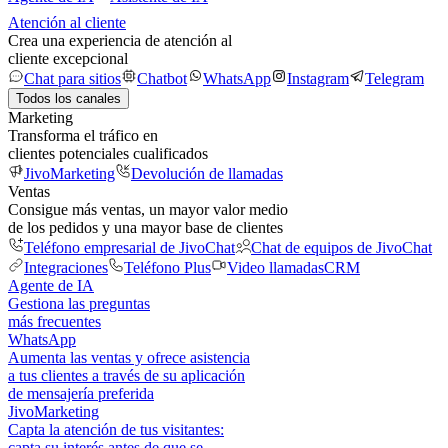
Atención al cliente
Crea una experiencia de atención al
cliente excepcional
Chat para sitios
Chatbot
WhatsApp
Instagram
Telegram
Todos los canales
Marketing
Transforma el tráfico en
clientes potenciales cualificados
JivoMarketing
Devolución de llamadas
Ventas
Consigue más ventas, un mayor valor medio
de los pedidos y una mayor base de clientes
Teléfono empresarial de JivoChat
Chat de equipos de JivoChat
Integraciones
Teléfono Plus
Video llamadas
CRM
Agente de IA
Gestiona las preguntas
más frecuentes
WhatsApp
Aumenta las ventas y ofrece asistencia
a tus clientes a través de su aplicación
de mensajería preferida
JivoMarketing
Capta la atención de tus visitantes:
capta su interés antes de que se