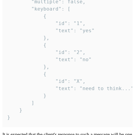
		"multiple": false,

		"keyboard": [

			{

				"id": "1",

				"text": "yes"

			},

			{

				"id": "2",

				"text": "no"

			},

			{

				"id": "X",

				"text": "need to think..."

			}

		]

	}

}
It is expected that the client's response to such a message will be one