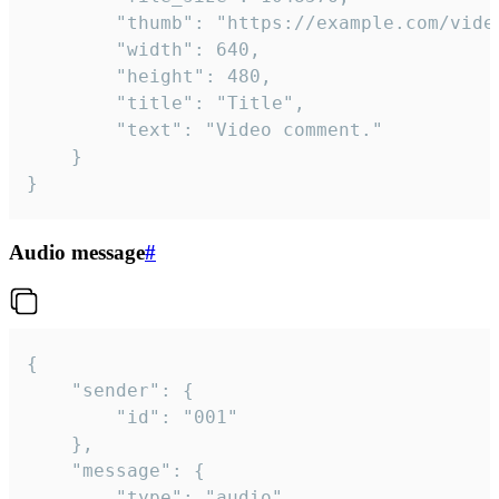
		"thumb": "https://example.com/video_thumb.png",

		"width": 640,

		"height": 480,

		"title": "Title",

		"text": "Video comment."

	}

}
Audio message
#
{

	"sender": {

		"id": "001"

	},

	"message": {

		"type": "audio",
