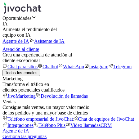
Oportunidades
IA
Aumenta el rendimiento del
equipo con IA
Agente de IA
Asistente de IA
Atención al cliente
Crea una experiencia de atención al
cliente excepcional
Chat para sitios
Chatbot
WhatsApp
Instagram
Telegram
Todos los canales
Marketing
Transforma el tráfico en
clientes potenciales cualificados
JivoMarketing
Devolución de llamadas
Ventas
Consigue más ventas, un mayor valor medio
de los pedidos y una mayor base de clientes
Teléfono empresarial de JivoChat
Chat de equipos de JivoChat
Integraciones
Teléfono Plus
Video llamadas
CRM
Agente de IA
Gestiona las preguntas