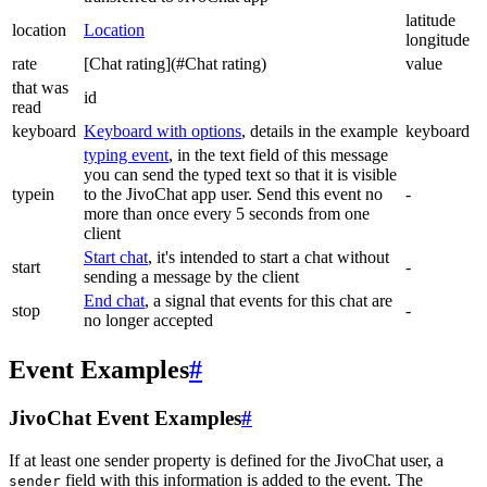
latitude
location
Location
longitude
rate
[Chat rating](#Chat rating)
value
that was
id
read
keyboard
Keyboard with options
, details in the example
keyboard
typing event
, in the text field of this message
you can send the typed text so that it is visible
typein
to the JivoChat app user. Send this event no
-
more than once every 5 seconds from one
client
Start chat
, it's intended to start a chat without
start
-
sending a message by the client
End chat
, a signal that events for this chat are
stop
-
no longer accepted
Event Examples
#
JivoChat Event Examples
#
If at least one sender property is defined for the JivoChat user, a
field with this information is added to the event. The
sender