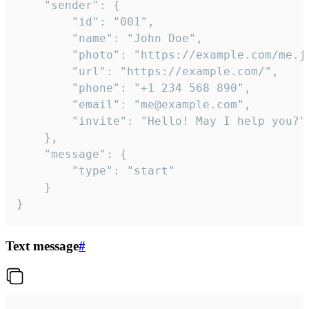
	"sender": {

		"id": "001",

		"name": "John Doe",

		"photo": "https://example.com/me.jpg",

		"url": "https://example.com/",

		"phone": "+1 234 568 890",

		"email": "me@example.com",

		"invite": "Hello! May I help you?"

	},

	"message": {

		"type": "start"

	}

}
Text message
#