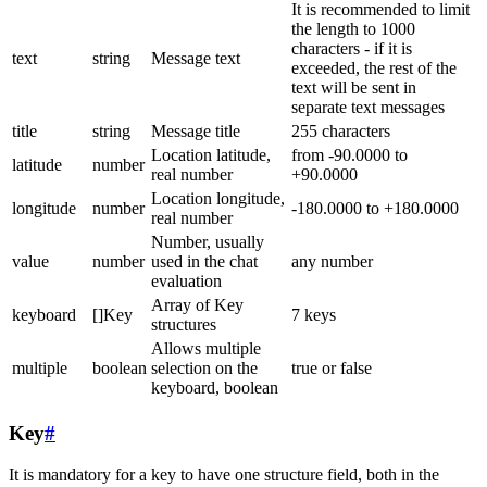
It is recommended to limit
the length to 1000
characters - if it is
text
string
Message text
exceeded, the rest of the
text will be sent in
separate text messages
title
string
Message title
255 characters
Location latitude,
from -90.0000 to
latitude
number
real number
+90.0000
Location longitude,
longitude
number
-180.0000 to +180.0000
real number
Number, usually
value
number
used in the chat
any number
evaluation
Array of Key
keyboard
[]Key
7 keys
structures
Allows multiple
multiple
boolean
selection on the
true or false
keyboard, boolean
Key
#
It is mandatory for a key to have one structure field, both in the