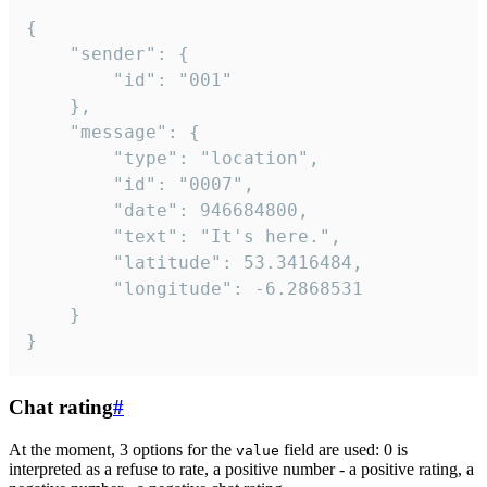
{

	"sender": {

		"id": "001"

	},

	"message": {

		"type": "location",

		"id": "0007",

		"date": 946684800,

		"text": "It's here.",

		"latitude": 53.3416484,

		"longitude": -6.2868531

	}

}
Chat rating
#
At the moment, 3 options for the
field are used: 0 is
value
interpreted as a refuse to rate, a positive number - a positive rating, a