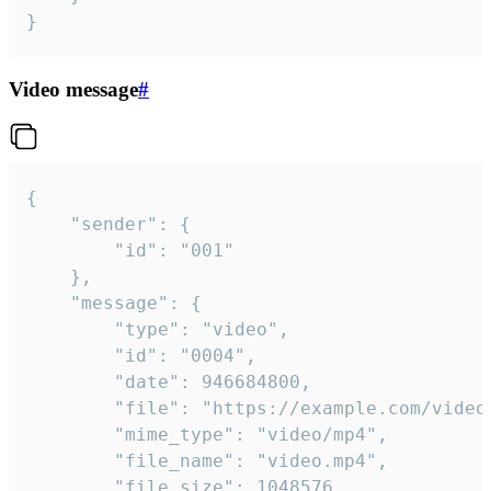
}
Video message
#
{

	"sender": {

		"id": "001"

	},

	"message": {

		"type": "video",

		"id": "0004",

		"date": 946684800,

		"file": "https://example.com/video.mp4",

		"mime_type": "video/mp4",

		"file_name": "video.mp4",

		"file_size": 1048576,
