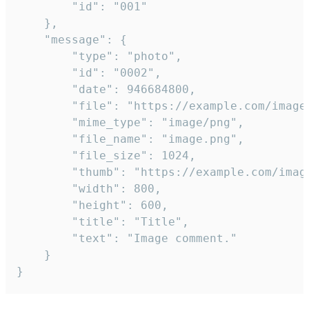
		"id": "001"

	},

	"message": {

		"type": "photo",

		"id": "0002",

		"date": 946684800,

		"file": "https://example.com/image.png",

		"mime_type": "image/png",

		"file_name": "image.png",

		"file_size": 1024,

		"thumb": "https://example.com/image_thumb.png",

		"width": 800,

		"height": 600,

		"title": "Title",

		"text": "Image comment."

	}

}