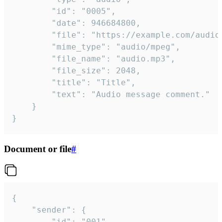
		"id": "0005",

		"date": 946684800,

		"file": "https://example.com/audio.mp3",

		"mime_type": "audio/mpeg",

		"file_name": "audio.mp3",

		"file_size": 2048,

		"title": "Title",

		"text": "Audio message comment."

	}

}
Document or file
#
{

	"sender": {

		"id": "001"
