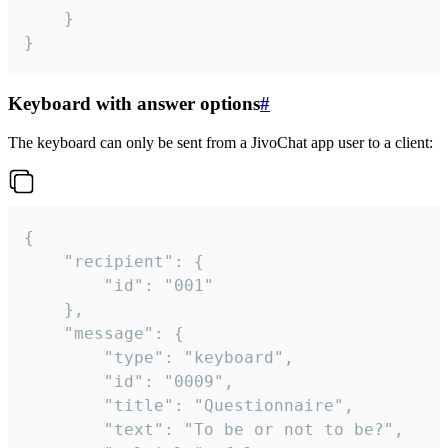
	}

}
Keyboard with answer options
#
The keyboard can only be sent from a JivoChat app user to a client:
{

	"recipient": {

		"id": "001"

	},

	"message": {

		"type": "keyboard",

		"id": "0009",

		"title": "Questionnaire",

		"text": "To be or not to be?",
