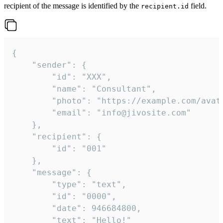
recipient of the message is identified by the
field.
recipient.id
{

	"sender": {

		"id": "XXX",

		"name": "Consultant",

		"photo": "https://example.com/avatar.png",

		"email": "info@jivosite.com"

	},

	"recipient": {

		"id": "001"

	},

	"message": {

		"type": "text",

		"id": "0000",

		"date": 946684800,

		"text": "Hello!"
