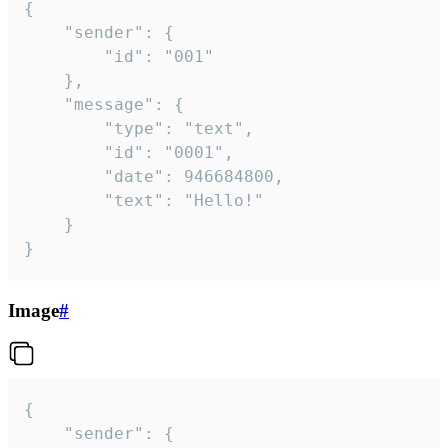
{

	"sender": {

		"id": "001"

	},

	"message": {

		"type": "text",

		"id": "0001",

		"date": 946684800,

		"text": "Hello!"

	}

}
Image
#
{

	"sender": {
