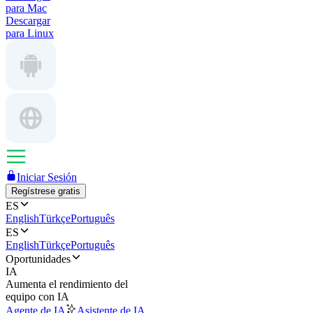
para Mac
Descargar
para Linux
Iniciar Sesión
Regístrese gratis
ES
English
Türkçe
Português
ES
English
Türkçe
Português
Oportunidades
IA
Aumenta el rendimiento del
equipo con IA
Agente de IA
Asistente de IA