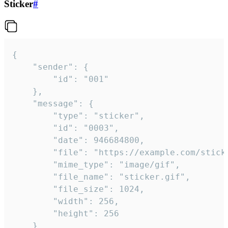
Sticker
#
{

	"sender": {

		"id": "001"

	},

	"message": {

		"type": "sticker",

		"id": "0003",

		"date": 946684800,

		"file": "https://example.com/sticker.gif",

		"mime_type": "image/gif",

		"file_name": "sticker.gif",

		"file_size": 1024,

		"width": 256,

		"height": 256

	}
