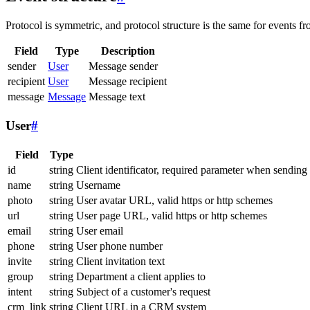
Protocol is symmetric, and protocol structure is the same for events fr
Field
Type
Description
sender
User
Message sender
recipient
User
Message recipient
message
Message
Message text
User
#
Field
Type
id
string
Client identificator, required parameter when sending
name
string
Username
photo
string
User avatar URL, valid https or http schemes
url
string
User page URL, valid https or http schemes
email
string
User email
phone
string
User phone number
invite
string
Client invitation text
group
string
Department a client applies to
intent
string
Subject of a customer's request
crm_link
string
Client URL in a CRM system