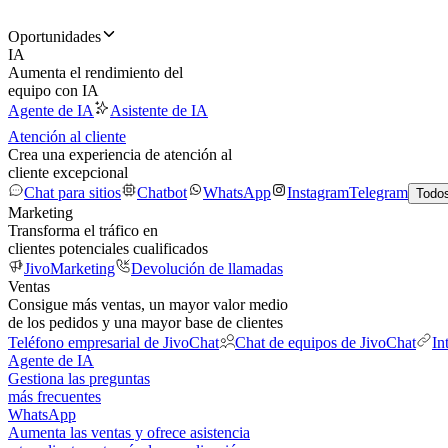
Oportunidades
IA
Aumenta el rendimiento del
equipo con IA
Agente de IA
Asistente de IA
Atención al cliente
Crea una experiencia de atención al
cliente excepcional
Chat para sitios
Chatbot
WhatsApp
Instagram
Telegram
Todos
Marketing
Transforma el tráfico en
clientes potenciales cualificados
JivoMarketing
Devolución de llamadas
Ventas
Consigue más ventas, un mayor valor medio
de los pedidos y una mayor base de clientes
Teléfono empresarial de JivoChat
Chat de equipos de JivoChat
In
Agente de IA
Gestiona las preguntas
más frecuentes
WhatsApp
Aumenta las ventas y ofrece asistencia