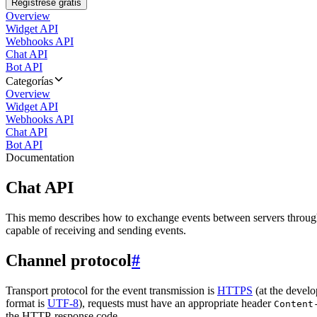
Regístrese gratis
Overview
Widget API
Webhooks API
Chat API
Bot API
Categorías
Overview
Widget API
Webhooks API
Chat API
Bot API
Documentation
Chat API
This memo describes how to exchange events between servers throug
capable of receiving and sending events.
Channel protocol
#
Transport protocol for the event transmission is
HTTPS
(at the develo
format is
UTF-8
), requests must have an appropriate header
Content
the HTTP-response code.