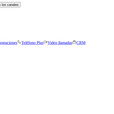
 los canales
tegraciones
Teléfono Plus
Video llamadas
CRM