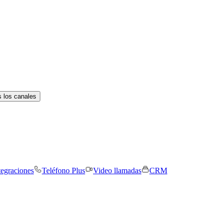
 los canales
tegraciones
Teléfono Plus
Video llamadas
CRM