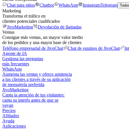
Chat para sitios
Chatbot
WhatsApp
Instagram
Telegram
Todos
Marketing
Transforma el tráfico en
clientes potenciales cualificados
JivoMarketing
Devolución de llamadas
Ventas
Consigue más ventas, un mayor valor medio
de los pedidos y una mayor base de clientes
Teléfono empresarial de JivoChat
Chat de equipos de JivoChat
In
Agente de IA
Gestiona las preguntas
más frecuentes
WhatsApp
Aumenta las ventas y ofrece asistencia
a tus clientes a través de su aplicación
de mensajería preferida
JivoMarketing
Capta la atención de tus visitantes:
capta su interés antes de que se
vayan
Precios
Afiliados
Ayuda
Aplicaciones