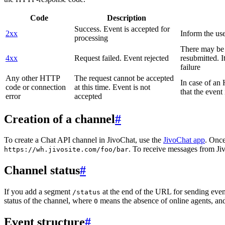
Code
Description
Success. Event is accepted for
2xx
Inform the use
processing
There may be a
4xx
Request failed. Event rejected
resubmitted. I
failure
Any other HTTP
The request cannot be accepted
In case of a
code or connection
at this time. Event is not
that the event
error
accepted
Creation of a channel
#
To create a Chat API channel in JivoChat, use the
JivoChat app
. Once
. To receive messages from Jiv
https://wh.jivosite.com/foo/bar
Channel status
#
If you add a segment
at the end of the URL for sending even
/status
status of the channel, where
means the absence of online agents, a
0
Event structure
#