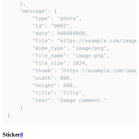
	},

	"message": {

		"type": "photo",

		"id": "0002",

		"date": 946684800,

		"file": "https://example.com/image.png",

		"mime_type": "image/png",

		"file_name": "image.png",

		"file_size": 1024,

		"thumb": "https://example.com/image_thumb.png",

		"width": 800,

		"height": 600,

		"title": "Title",

		"text": "Image comment."

	}

}
Sticker
#