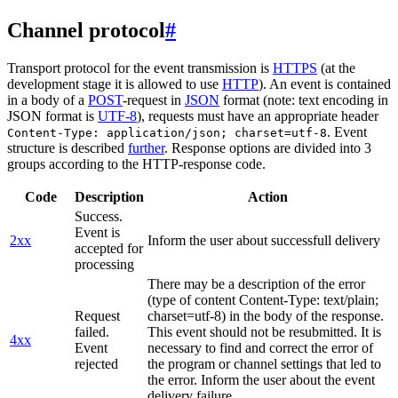
Channel protocol
#
Transport protocol for the event transmission is
HTTPS
(at the
development stage it is allowed to use
HTTP
). An event is contained
in a body of a
POST
-request in
JSON
format (note: text encoding in
JSON format is
UTF-8
), requests must have an appropriate header
. Event
Content-Type: application/json; charset=utf-8
structure is described
further
. Response options are divided into 3
groups according to the HTTP-response code.
Code
Description
Action
Success.
Event is
2xx
Inform the user about successfull delivery
accepted for
processing
There may be a description of the error
(type of content Content-Type: text/plain;
Request
charset=utf-8) in the body of the response.
failed.
This event should not be resubmitted. It is
4xx
Event
necessary to find and correct the error of
rejected
the program or channel settings that led to
the error. Inform the user about the event
delivery failure