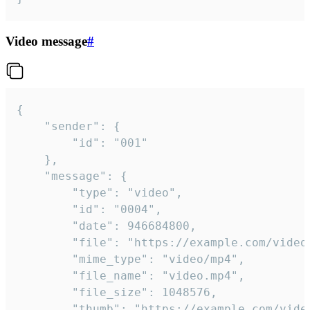
Video message
#
{

	"sender": {

		"id": "001"

	},

	"message": {

		"type": "video",

		"id": "0004",

		"date": 946684800,

		"file": "https://example.com/video.mp4",

		"mime_type": "video/mp4",

		"file_name": "video.mp4",

		"file_size": 1048576,

		"thumb": "https://example.com/video_thumb.png",
