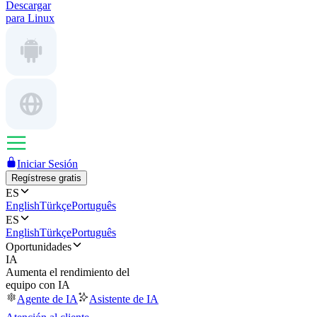
Descargar
para Linux
Iniciar Sesión
Regístrese gratis
ES
English
Türkçe
Português
ES
English
Türkçe
Português
Oportunidades
IA
Aumenta el rendimiento del
equipo con IA
Agente de IA
Asistente de IA