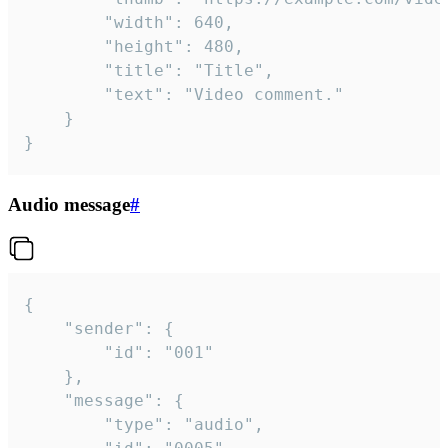
		"width": 640,

		"height": 480,

		"title": "Title",

		"text": "Video comment."

	}

}
Audio message
#
{

	"sender": {

		"id": "001"

	},

	"message": {

		"type": "audio",
