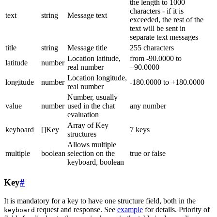
the length to 1000
characters - if it is
text
string
Message text
exceeded, the rest of the
text will be sent in
separate text messages
title
string
Message title
255 characters
Location latitude,
from -90.0000 to
latitude
number
real number
+90.0000
Location longitude,
longitude
number
-180.0000 to +180.0000
real number
Number, usually
value
number
used in the chat
any number
evaluation
Array of Key
keyboard
[]Key
7 keys
structures
Allows multiple
multiple
boolean
selection on the
true or false
keyboard, boolean
Key
#
It is mandatory for a key to have one structure field, both in the
request and response. See
example
for details. Priority of
keyboard