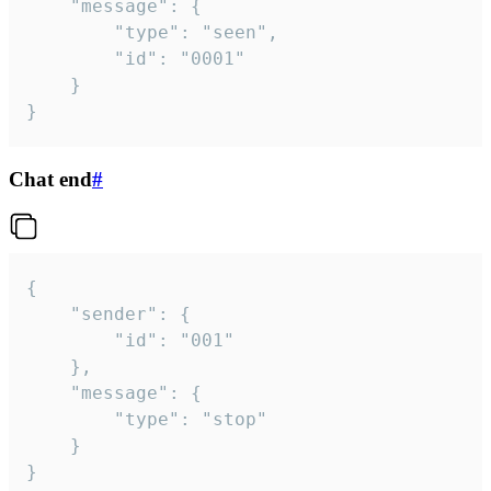
	"message": {

		"type": "seen",

		"id": "0001"

	}

}
Chat end
#
{

	"sender": {

		"id": "001"

	},

	"message": {

		"type": "stop"

	}

}