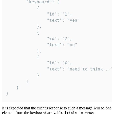
		"keyboard": [

			{

				"id": "1",

				"text": "yes"

			},

			{

				"id": "2",

				"text": "no"

			},

			{

				"id": "X",

				"text": "need to think..."

			}

		]

	}

}
It is expected that the client's response to such a message will be one
element from the
array, if
:
keyboard
multiple != true