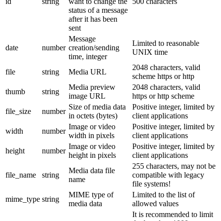
id
string
want to change the
500 characters
status of a message
after it has been
sent
Message
Limited to reasonable
date
number
creation/sending
UNIX time
time, integer
2048 characters, valid
file
string
Media URL
scheme https or http
Media preview
2048 characters, valid
thumb
string
image URL
https or http scheme
Size of media data
Positive integer, limited by
file_size
number
in octets (bytes)
client applications
Image or video
Positive integer, limited by
width
number
width in pixels
client applications
Image or video
Positive integer, limited by
height
number
height in pixels
client applications
255 characters, may not be
Media data file
file_name
string
compatible with legacy
name
file systems!
MIME type of
Limited to the list of
mime_type
string
media data
allowed values
It is recommended to limit