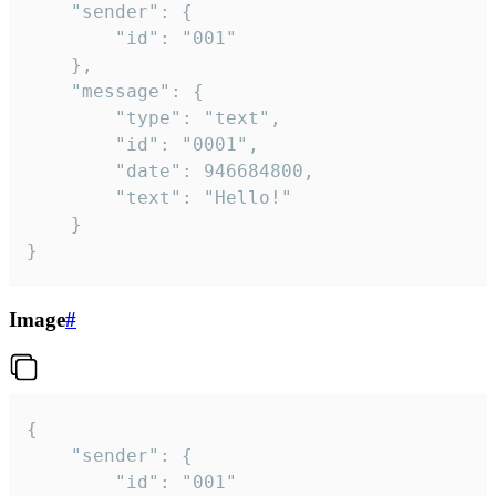
	"sender": {

		"id": "001"

	},

	"message": {

		"type": "text",

		"id": "0001",

		"date": 946684800,

		"text": "Hello!"

	}

}
Image
#
{

	"sender": {

		"id": "001"
