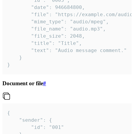
		"id": "0005",

		"date": 946684800,

		"file": "https://example.com/audio.mp3",

		"mime_type": "audio/mpeg",

		"file_name": "audio.mp3",

		"file_size": 2048,

		"title": "Title",

		"text": "Audio message comment."

	}

}
Document or file
#
{

	"sender": {

		"id": "001"
