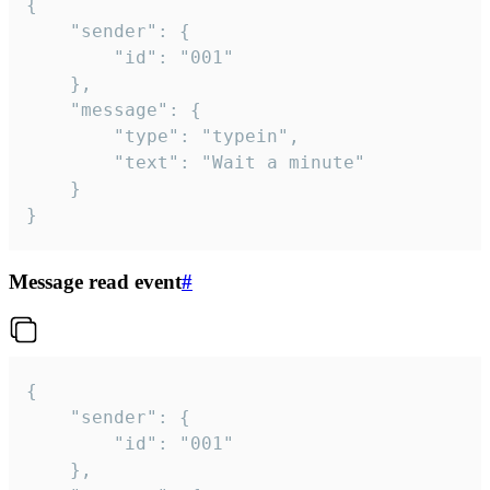
{

	"sender": {

		"id": "001"

	},

	"message": {

		"type": "typein",

		"text": "Wait a minute"

	}

}
Message read event
#
{

	"sender": {

		"id": "001"

	},
