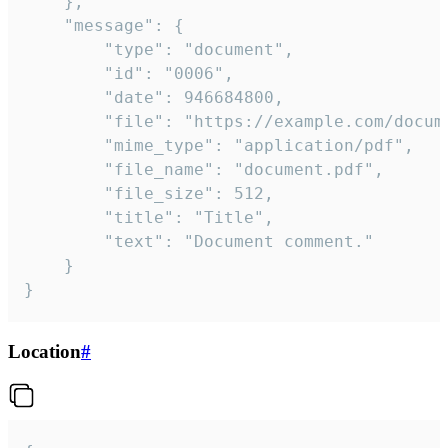
	},

	"message": {

		"type": "document",

		"id": "0006",

		"date": 946684800,

		"file": "https://example.com/document.pdf",

		"mime_type": "application/pdf",

		"file_name": "document.pdf",

		"file_size": 512,

		"title": "Title",

		"text": "Document comment."

	}

}
Location
#