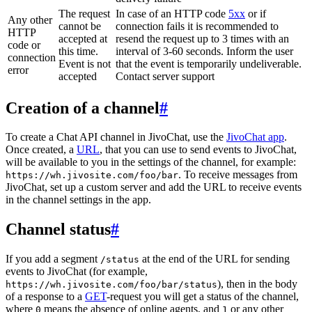
The request
In case of an HTTP code
5xx
or if
Any other
cannot be
connection fails it is recommended to
HTTP
accepted at
resend the request up to 3 times with an
code or
this time.
interval of 3-60 seconds. Inform the user
connection
Event is not
that the event is temporarily undeliverable.
error
accepted
Contact server support
Creation of a channel
#
To create a Chat API channel in JivoChat, use the
JivoChat app
.
Once created, a
URL
, that you can use to send events to JivoChat,
will be available to you in the settings of the channel, for example:
. To receive messages from
https://wh.jivosite.com/foo/bar
JivoChat, set up a custom server and add the URL to receive events
in the channel settings in the app.
Channel status
#
If you add a segment
at the end of the URL for sending
/status
events to JivoChat (for example,
), then in the body
https://wh.jivosite.com/foo/bar/status
of a response to a
GET
-request you will get a status of the channel,
where
means the absence of online agents, and
or any other
0
1