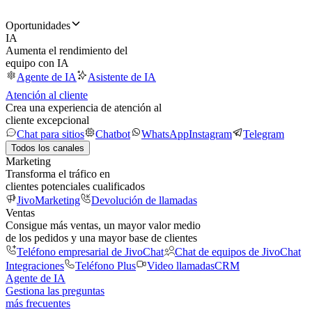
Oportunidades
IA
Aumenta el rendimiento del
equipo con IA
Agente de IA
Asistente de IA
Atención al cliente
Crea una experiencia de atención al
cliente excepcional
Chat para sitios
Chatbot
WhatsApp
Instagram
Telegram
Todos los canales
Marketing
Transforma el tráfico en
clientes potenciales cualificados
JivoMarketing
Devolución de llamadas
Ventas
Consigue más ventas, un mayor valor medio
de los pedidos y una mayor base de clientes
Teléfono empresarial de JivoChat
Chat de equipos de JivoChat
Integraciones
Teléfono Plus
Video llamadas
CRM
Agente de IA
Gestiona las preguntas
más frecuentes