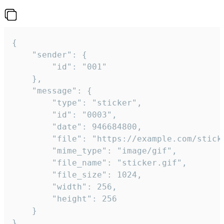
{

	"sender": {

		"id": "001"

	},

	"message": {

		"type": "sticker",

		"id": "0003",

		"date": 946684800,

		"file": "https://example.com/sticker.gif",

		"mime_type": "image/gif",

		"file_name": "sticker.gif",

		"file_size": 1024,

		"width": 256,

		"height": 256

	}

}