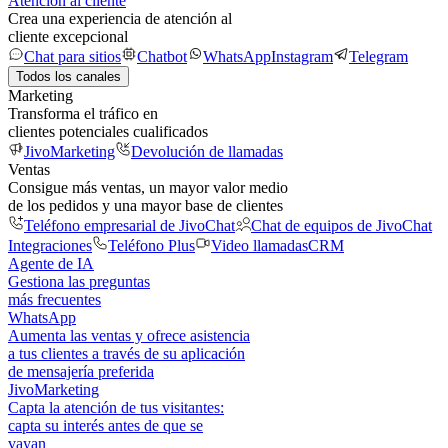
Atención al cliente
Crea una experiencia de atención al
cliente excepcional
Chat para sitios
Chatbot
WhatsApp
Instagram
Telegram
Todos los canales
Marketing
Transforma el tráfico en
clientes potenciales cualificados
JivoMarketing
Devolución de llamadas
Ventas
Consigue más ventas, un mayor valor medio
de los pedidos y una mayor base de clientes
Teléfono empresarial de JivoChat
Chat de equipos de JivoChat
Integraciones
Teléfono Plus
Video llamadas
CRM
Agente de IA
Gestiona las preguntas
más frecuentes
WhatsApp
Aumenta las ventas y ofrece asistencia
a tus clientes a través de su aplicación
de mensajería preferida
JivoMarketing
Capta la atención de tus visitantes:
capta su interés antes de que se
vayan