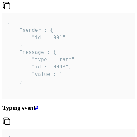
{

	"sender": {

		"id": "001"

	},

	"message": {

		"type": "rate",

		"id": "0008",

		"value": 1

	}

}
Typing event
#