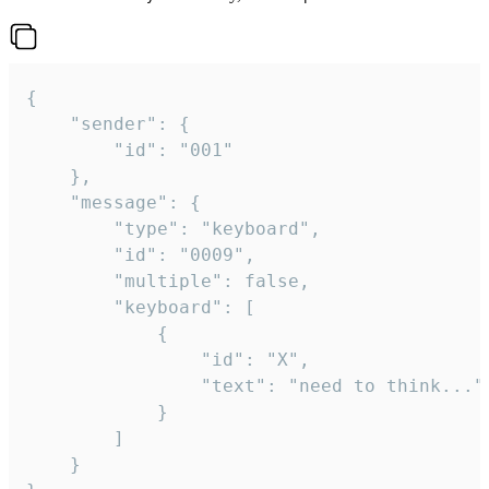
{

	"sender": {

		"id": "001"

	},

	"message": {

		"type": "keyboard",

		"id": "0009",

		"multiple": false,

		"keyboard": [

			{

				"id": "X",

				"text": "need to think..."

			}

		]

	}
