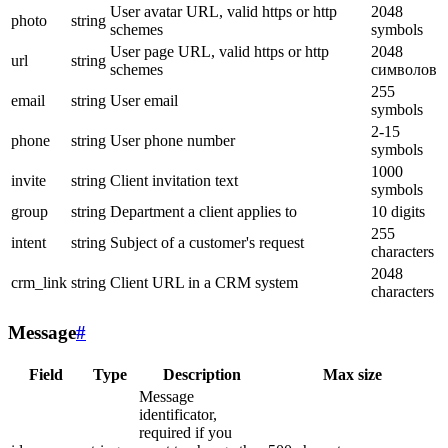
User avatar URL, valid https or http
2048
photo
string
schemes
symbols
User page URL, valid https or http
2048
url
string
schemes
символов
255
email
string
User email
symbols
2-15
phone
string
User phone number
symbols
1000
invite
string
Client invitation text
symbols
group
string
Department a client applies to
10 digits
255
intent
string
Subject of a customer's request
characters
2048
crm_link
string
Client URL in a CRM system
characters
Message
#
Field
Type
Description
Max size
Message
identificator,
required if you