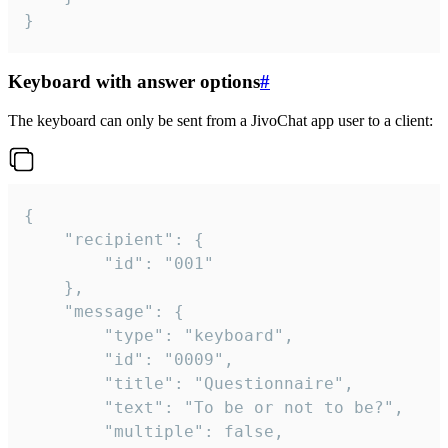
}
Keyboard with answer options
#
The keyboard can only be sent from a JivoChat app user to a client:
{

	"recipient": {

		"id": "001"

	},

	"message": {

		"type": "keyboard",

		"id": "0009",

		"title": "Questionnaire",

		"text": "To be or not to be?",

		"multiple": false,
