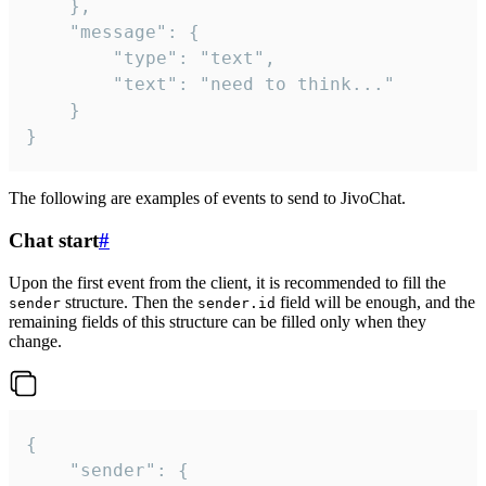
	},

	"message": {

		"type": "text",

		"text": "need to think..."

	}

}
The following are examples of events to send to JivoChat.
Chat start
#
Upon the first event from the client, it is recommended to fill the
structure. Then the
field will be enough, and the
sender
sender.id
remaining fields of this structure can be filled only when they
change.
{

	"sender": {
