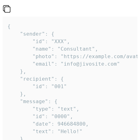
{

	"sender": {

		"id": "XXX",

		"name": "Consultant",

		"photo": "https://example.com/avatar.png",

		"email": "info@jivosite.com"

	},

	"recipient": {

		"id": "001"

	},

	"message": {

		"type": "text",

		"id": "0000",

		"date": 946684800,

		"text": "Hello!"

	}
