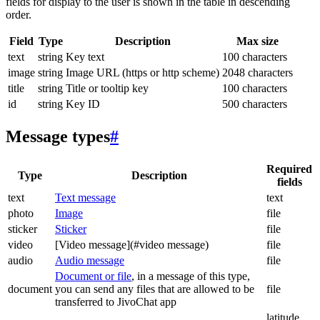
fields for display to the user is shown in the table in descending
order.
Field
Type
Description
Max size
text
string
Key text
100 characters
image
string
Image URL (https or http scheme)
2048 characters
title
string
Title or tooltip key
100 characters
id
string
Key ID
500 characters
Message types
#
Required
Type
Description
fields
text
Text message
text
photo
Image
file
sticker
Sticker
file
video
[Video message](#video message)
file
audio
Audio message
file
Document or file
, in a message of this type,
document
you can send any files that are allowed to be
file
transferred to JivoChat app
latitude