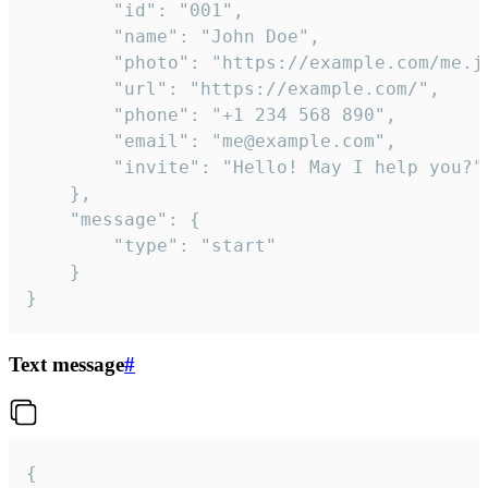
		"id": "001",

		"name": "John Doe",

		"photo": "https://example.com/me.jpg",

		"url": "https://example.com/",

		"phone": "+1 234 568 890",

		"email": "me@example.com",

		"invite": "Hello! May I help you?"

	},

	"message": {

		"type": "start"

	}

}
Text message
#
{
