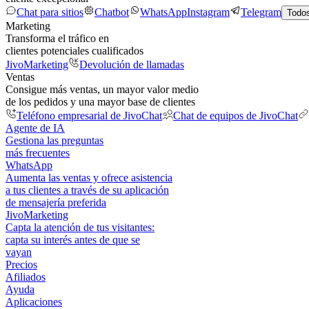
Chat para sitios
Chatbot
WhatsApp
Instagram
Telegram
Todos
Marketing
Transforma el tráfico en
clientes potenciales cualificados
JivoMarketing
Devolución de llamadas
Ventas
Consigue más ventas, un mayor valor medio
de los pedidos y una mayor base de clientes
Teléfono empresarial de JivoChat
Chat de equipos de JivoChat
Agente de IA
Gestiona las preguntas
más frecuentes
WhatsApp
Aumenta las ventas y ofrece asistencia
a tus clientes a través de su aplicación
de mensajería preferida
JivoMarketing
Capta la atención de tus visitantes:
capta su interés antes de que se
vayan
Precios
Afiliados
Ayuda
Aplicaciones