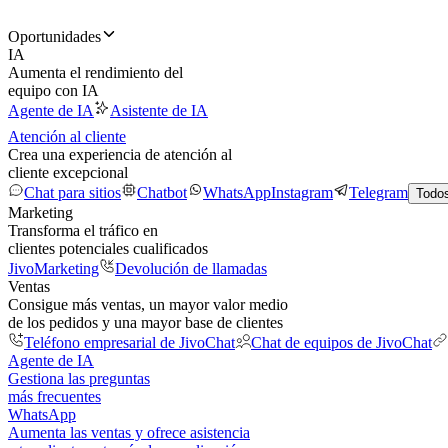
Oportunidades
IA
Aumenta el rendimiento del
equipo con IA
Agente de IA
Asistente de IA
Atención al cliente
Crea una experiencia de atención al
cliente excepcional
Chat para sitios
Chatbot
WhatsApp
Instagram
Telegram
Todos
Marketing
Transforma el tráfico en
clientes potenciales cualificados
JivoMarketing
Devolución de llamadas
Ventas
Consigue más ventas, un mayor valor medio
de los pedidos y una mayor base de clientes
Teléfono empresarial de JivoChat
Chat de equipos de JivoChat
Agente de IA
Gestiona las preguntas
más frecuentes
WhatsApp
Aumenta las ventas y ofrece asistencia