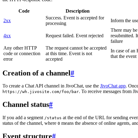
Code
Description
Success. Event is accepted for
2xx
Inform the use
processing
There may be a
4xx
Request failed. Event rejected
resubmitted. I
failure
Any other HTTP
The request cannot be accepted
In case of a
code or connection
at this time. Event is not
that the event
error
accepted
Creation of a channel
#
To create a Chat API channel in JivoChat, use the
JivoChat app
. Once
. To receive messages from Jiv
https://wh.jivosite.com/foo/bar
Channel status
#
If you add a segment
at the end of the URL for sending even
/status
status of the channel, where
means the absence of online agents, a
0
Event structure
#