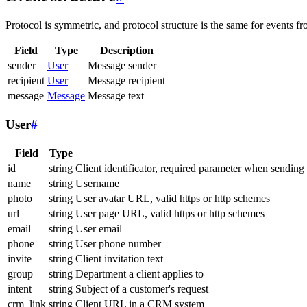
Protocol is symmetric, and protocol structure is the same for events fr
Field
Type
Description
sender
User
Message sender
recipient
User
Message recipient
message
Message
Message text
User
#
Field
Type
id
string
Client identificator, required parameter when sending
name
string
Username
photo
string
User avatar URL, valid https or http schemes
url
string
User page URL, valid https or http schemes
email
string
User email
phone
string
User phone number
invite
string
Client invitation text
group
string
Department a client applies to
intent
string
Subject of a customer's request
crm_link
string
Client URL in a CRM system