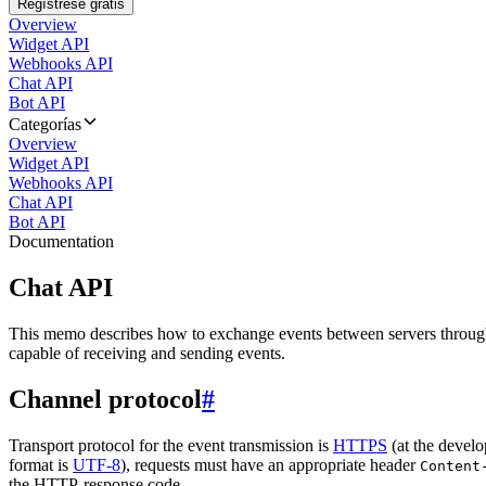
Regístrese gratis
Overview
Widget API
Webhooks API
Chat API
Bot API
Categorías
Overview
Widget API
Webhooks API
Chat API
Bot API
Documentation
Chat API
This memo describes how to exchange events between servers throug
capable of receiving and sending events.
Channel protocol
#
Transport protocol for the event transmission is
HTTPS
(at the develo
format is
UTF-8
), requests must have an appropriate header
Content
the HTTP-response code.