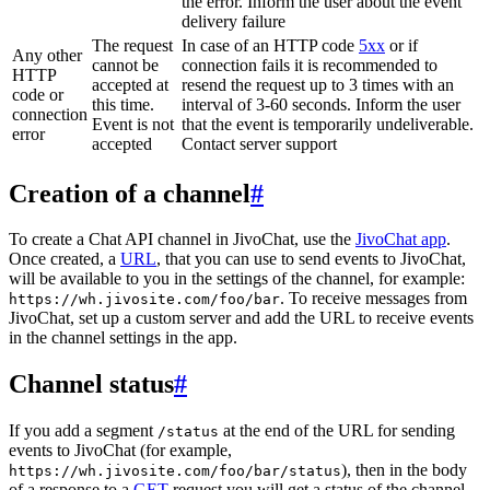
the error. Inform the user about the event
delivery failure
The request
In case of an HTTP code
5xx
or if
Any other
cannot be
connection fails it is recommended to
HTTP
accepted at
resend the request up to 3 times with an
code or
this time.
interval of 3-60 seconds. Inform the user
connection
Event is not
that the event is temporarily undeliverable.
error
accepted
Contact server support
Creation of a channel
#
To create a Chat API channel in JivoChat, use the
JivoChat app
.
Once created, a
URL
, that you can use to send events to JivoChat,
will be available to you in the settings of the channel, for example:
. To receive messages from
https://wh.jivosite.com/foo/bar
JivoChat, set up a custom server and add the URL to receive events
in the channel settings in the app.
Channel status
#
If you add a segment
at the end of the URL for sending
/status
events to JivoChat (for example,
), then in the body
https://wh.jivosite.com/foo/bar/status
of a response to a
GET
-request you will get a status of the channel,