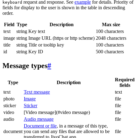
request and response. See
example
for details. Priority of
keyboard
fields for display to the user is shown in the table in descending
order.
Field
Type
Description
Max size
text
string
Key text
100 characters
image
string
Image URL (https or http scheme)
2048 characters
title
string
Title or tooltip key
100 characters
id
string
Key ID
500 characters
Message types
#
Required
Type
Description
fields
text
Text message
text
photo
Image
file
sticker
Sticker
file
video
[Video message](#video message)
file
audio
Audio message
file
Document or file
, in a message of this type,
document
you can send any files that are allowed to be
file
transferred to JivoChat app