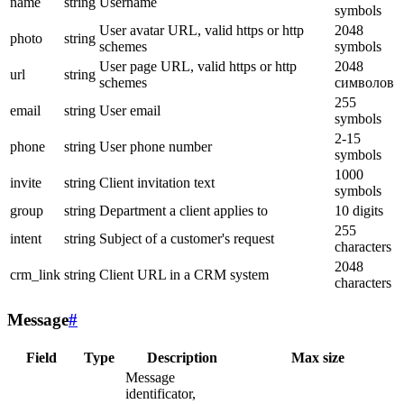
name
string
Username
symbols
User avatar URL, valid https or http
2048
photo
string
schemes
symbols
User page URL, valid https or http
2048
url
string
schemes
символов
255
email
string
User email
symbols
2-15
phone
string
User phone number
symbols
1000
invite
string
Client invitation text
symbols
group
string
Department a client applies to
10 digits
255
intent
string
Subject of a customer's request
characters
2048
crm_link
string
Client URL in a CRM system
characters
Message
#
Field
Type
Description
Max size
Message
identificator,