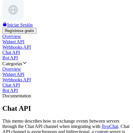
Iniciar Sesión
Regístrese gratis
Overview
Widget API
Webhooks API
Chat API
Bot API
Categorías
Overview
Widget API
Webhooks API
Chat API
Bot API
Documentation
Chat API
This memo describes how to exchange events between servers
through the Chat API channel when integrating with
JivoChat
. Chat
API channel is asynchronous and bidirectional, a custom server is