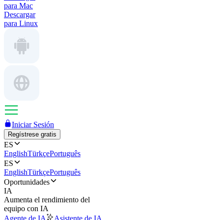
para Mac
Descargar
para Linux
Iniciar Sesión
Regístrese gratis
ES
English
Türkçe
Português
ES
English
Türkçe
Português
Oportunidades
IA
Aumenta el rendimiento del
equipo con IA
Agente de IA
Asistente de IA