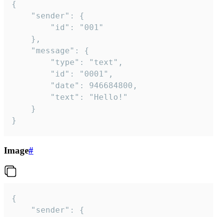
{

	"sender": {

		"id": "001"

	},

	"message": {

		"type": "text",

		"id": "0001",

		"date": 946684800,

		"text": "Hello!"

	}

}
Image
#
{

	"sender": {
