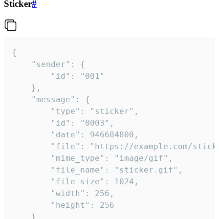
Sticker
#
{

	"sender": {

		"id": "001"

	},

	"message": {

		"type": "sticker",

		"id": "0003",

		"date": 946684800,

		"file": "https://example.com/sticker.gif",

		"mime_type": "image/gif",

		"file_name": "sticker.gif",

		"file_size": 1024,

		"width": 256,

		"height": 256

	}
