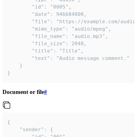
		"id": "0005",

		"date": 946684800,

		"file": "https://example.com/audio.mp3",

		"mime_type": "audio/mpeg",

		"file_name": "audio.mp3",

		"file_size": 2048,

		"title": "Title",

		"text": "Audio message comment."

	}

}
Document or file
#
{

	"sender": {

		"id": "001"
