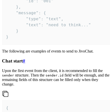
		"id": "001"

	},

	"message": {

		"type": "text",

		"text": "need to think..."

	}

}
The following are examples of events to send to JivoChat.
Chat start
#
Upon the first event from the client, it is recommended to fill the
structure. Then the
field will be enough, and the
sender
sender.id
remaining fields of this structure can be filled only when they
change.
{
