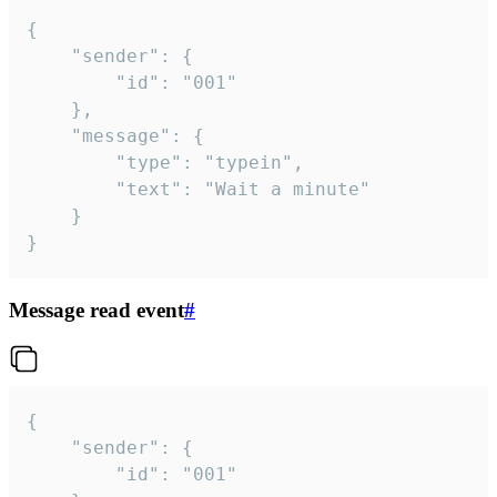
{

	"sender": {

		"id": "001"

	},

	"message": {

		"type": "typein",

		"text": "Wait a minute"

	}

}
Message read event
#
{

	"sender": {

		"id": "001"
