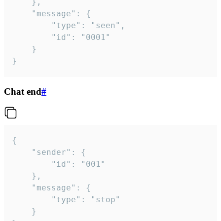
	},

	"message": {

		"type": "seen",

		"id": "0001"

	}

}
Chat end
#
{

	"sender": {

		"id": "001"

	},

	"message": {

		"type": "stop"

	}
