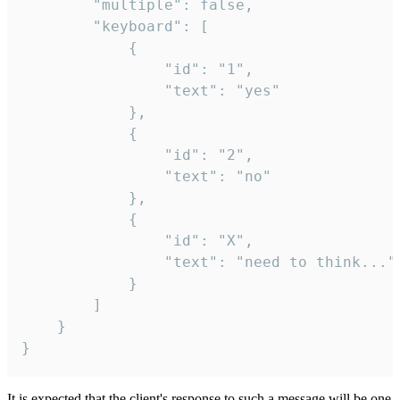
		"multiple": false,

		"keyboard": [

			{

				"id": "1",

				"text": "yes"

			},

			{

				"id": "2",

				"text": "no"

			},

			{

				"id": "X",

				"text": "need to think..."

			}

		]

	}

}
It is expected that the client's response to such a message will be one