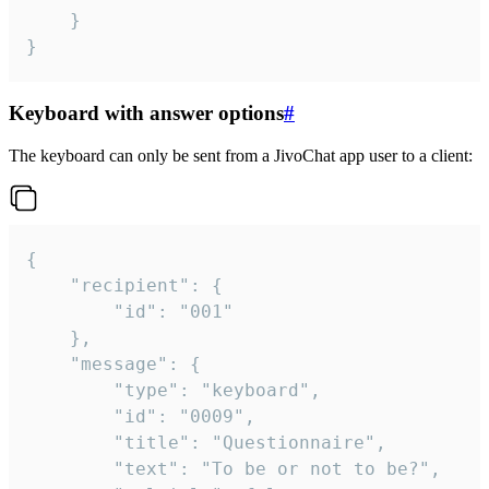
	}

}
Keyboard with answer options
#
The keyboard can only be sent from a JivoChat app user to a client:
{

	"recipient": {

		"id": "001"

	},

	"message": {

		"type": "keyboard",

		"id": "0009",

		"title": "Questionnaire",

		"text": "To be or not to be?",
