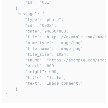
		"id": "001"

	},

	"message": {

		"type": "photo",

		"id": "0002",

		"date": 946684800,

		"file": "https://example.com/image.png",

		"mime_type": "image/png",

		"file_name": "image.png",

		"file_size": 1024,

		"thumb": "https://example.com/image_thumb.png",

		"width": 800,

		"height": 600,

		"title": "Title",

		"text": "Image comment."

	}

}