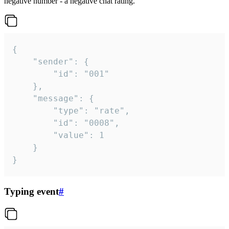
negative number - a negative chat rating.
{

	"sender": {

		"id": "001"

	},

	"message": {

		"type": "rate",

		"id": "0008",

		"value": 1

	}

}
Typing event
#