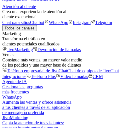
Atención al cliente
Crea una experiencia de atención al
cliente excepcional
Chat para sitios
Chatbot
WhatsApp
Instagram
Telegram
Todos los canales
Marketing
Transforma el tráfico en
clientes potenciales cualificados
JivoMarketing
Devolución de llamadas
Ventas
Consigue más ventas, un mayor valor medio
de los pedidos y una mayor base de clientes
Teléfono empresarial de JivoChat
Chat de equipos de JivoChat
Integraciones
Teléfono Plus
Video llamadas
CRM
Agente de IA
Gestiona las preguntas
más frecuentes
WhatsApp
Aumenta las ventas y ofrece asistencia
a tus clientes a través de su aplicación
de mensajería preferida
JivoMarketing
Capta la atención de tus visitantes:
capta su interés antes de que se