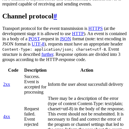
required capable of receiving and sending events.
Channel protocol
#
Transport protocol for the event transmission is
HTTPS
(at the
development stage it is allowed to use
HTTP
). An event is contained
in a body of a
POST
-request in
JSON
format (note: text encoding in
JSON format is
UTF-8
), requests must have an appropriate header
. Event
Content-Type: application/json; charset=utf-8
structure is described
further
. Response options are divided into 3
groups according to the HTTP-response code.
Code
Description
Action
Success.
Event is
2xx
Inform the user about successfull delivery
accepted for
processing
There may be a description of the error
(type of content Content-Type: text/plain;
Request
charset=utf-8) in the body of the response.
failed.
This event should not be resubmitted. It is
4xx
Event
necessary to find and correct the error of
rejected
the program or channel settings that led to