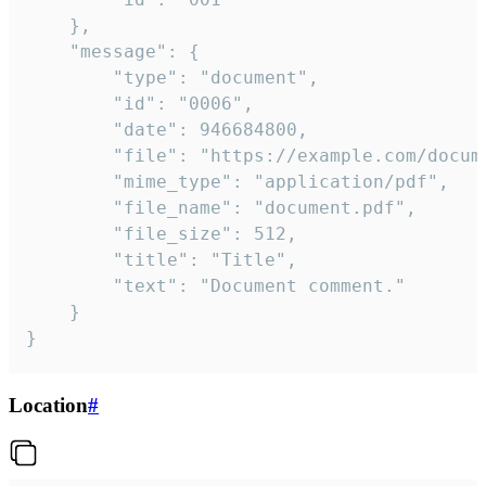
	},

	"message": {

		"type": "document",

		"id": "0006",

		"date": 946684800,

		"file": "https://example.com/document.pdf",

		"mime_type": "application/pdf",

		"file_name": "document.pdf",

		"file_size": 512,

		"title": "Title",

		"text": "Document comment."

	}

}
Location
#