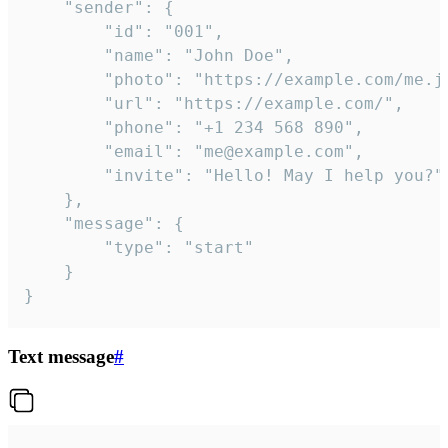
	"sender": {

		"id": "001",

		"name": "John Doe",

		"photo": "https://example.com/me.jpg",

		"url": "https://example.com/",

		"phone": "+1 234 568 890",

		"email": "me@example.com",

		"invite": "Hello! May I help you?"

	},

	"message": {

		"type": "start"

	}

}
Text message
#