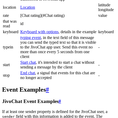
latitude
location
Location
longitude
rate
[Chat rating](#Chat rating)
value
that was
id
read
keyboard
Keyboard with options
, details in the example
keyboard
typing event
, in the text field of this message
you can send the typed text so that it is visible
typein
to the JivoChat app user. Send this event no
-
more than once every 5 seconds from one
client
Start chat
, it's intended to start a chat without
start
-
sending a message by the client
End chat
, a signal that events for this chat are
stop
-
no longer accepted
Event Examples
#
JivoChat Event Examples
#
If at least one sender property is defined for the JivoChat user, a
field with this information is added to the event. The
sender