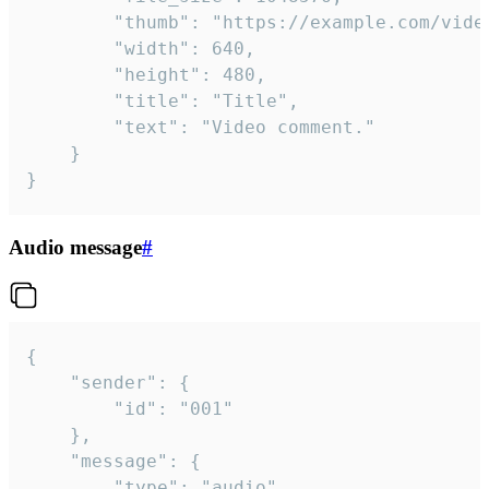
		"thumb": "https://example.com/video_thumb.png",

		"width": 640,

		"height": 480,

		"title": "Title",

		"text": "Video comment."

	}

}
Audio message
#
{

	"sender": {

		"id": "001"

	},

	"message": {

		"type": "audio",
