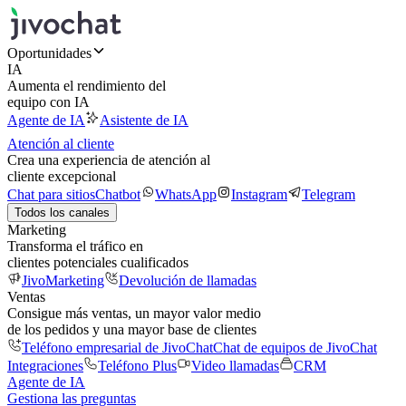
Oportunidades
IA
Aumenta el rendimiento del
equipo con IA
Agente de IA
Asistente de IA
Atención al cliente
Crea una experiencia de atención al
cliente excepcional
Chat para sitios
Chatbot
WhatsApp
Instagram
Telegram
Todos los canales
Marketing
Transforma el tráfico en
clientes potenciales cualificados
JivoMarketing
Devolución de llamadas
Ventas
Consigue más ventas, un mayor valor medio
de los pedidos y una mayor base de clientes
Teléfono empresarial de JivoChat
Chat de equipos de JivoChat
Integraciones
Teléfono Plus
Video llamadas
CRM
Agente de IA
Gestiona las preguntas