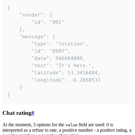
{

	"sender": {

		"id": "001"

	},

	"message": {

		"type": "location",

		"id": "0007",

		"date": 946684800,

		"text": "It's here.",

		"latitude": 53.3416484,

		"longitude": -6.2868531

	}

}
Chat rating
#
At the moment, 3 options for the
field are used: 0 is
value
interpreted as a refuse to rate, a positive number - a positive rating, a