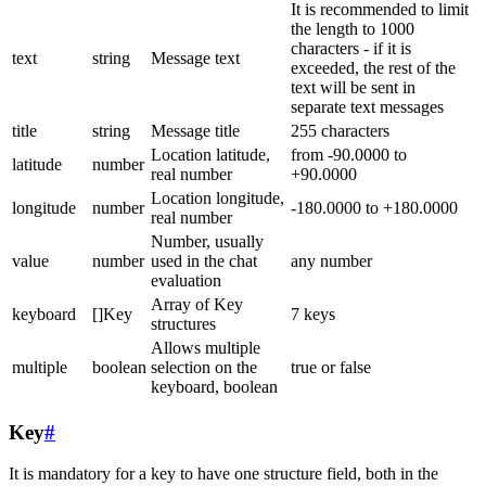
It is recommended to limit
the length to 1000
characters - if it is
text
string
Message text
exceeded, the rest of the
text will be sent in
separate text messages
title
string
Message title
255 characters
Location latitude,
from -90.0000 to
latitude
number
real number
+90.0000
Location longitude,
longitude
number
-180.0000 to +180.0000
real number
Number, usually
value
number
used in the chat
any number
evaluation
Array of Key
keyboard
[]Key
7 keys
structures
Allows multiple
multiple
boolean
selection on the
true or false
keyboard, boolean
Key
#
It is mandatory for a key to have one structure field, both in the