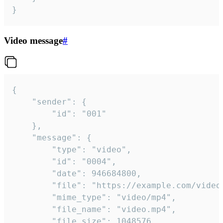
}
Video message
#
{

	"sender": {

		"id": "001"

	},

	"message": {

		"type": "video",

		"id": "0004",

		"date": 946684800,

		"file": "https://example.com/video.mp4",

		"mime_type": "video/mp4",

		"file_name": "video.mp4",

		"file_size": 1048576,
