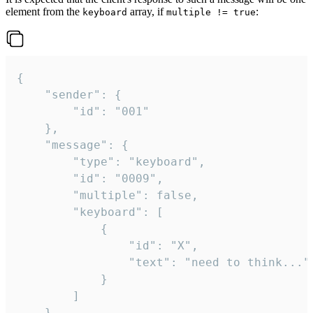
element from the
array, if
:
keyboard
multiple != true
{

	"sender": {

		"id": "001"

	},

	"message": {

		"type": "keyboard",

		"id": "0009",

		"multiple": false,

		"keyboard": [

			{

				"id": "X",

				"text": "need to think..."

			}

		]

	}
