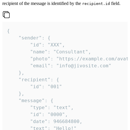
recipient of the message is identified by the
field.
recipient.id
{

	"sender": {

		"id": "XXX",

		"name": "Consultant",

		"photo": "https://example.com/avatar.png",

		"email": "info@jivosite.com"

	},

	"recipient": {

		"id": "001"

	},

	"message": {

		"type": "text",

		"id": "0000",

		"date": 946684800,

		"text": "Hello!"
