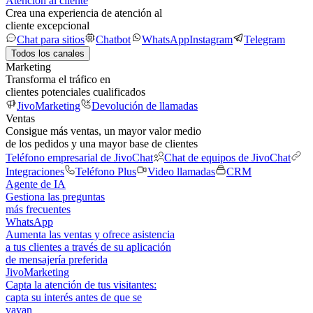
Atención al cliente
Crea una experiencia de atención al
cliente excepcional
Chat para sitios
Chatbot
WhatsApp
Instagram
Telegram
Todos los canales
Marketing
Transforma el tráfico en
clientes potenciales cualificados
JivoMarketing
Devolución de llamadas
Ventas
Consigue más ventas, un mayor valor medio
de los pedidos y una mayor base de clientes
Teléfono empresarial de JivoChat
Chat de equipos de JivoChat
Integraciones
Teléfono Plus
Video llamadas
CRM
Agente de IA
Gestiona las preguntas
más frecuentes
WhatsApp
Aumenta las ventas y ofrece asistencia
a tus clientes a través de su aplicación
de mensajería preferida
JivoMarketing
Capta la atención de tus visitantes:
capta su interés antes de que se
vayan