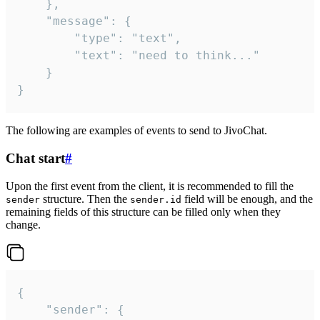
	},

	"message": {

		"type": "text",

		"text": "need to think..."

	}

}
The following are examples of events to send to JivoChat.
Chat start
#
Upon the first event from the client, it is recommended to fill the
structure. Then the
field will be enough, and the
sender
sender.id
remaining fields of this structure can be filled only when they
change.
{

	"sender": {
