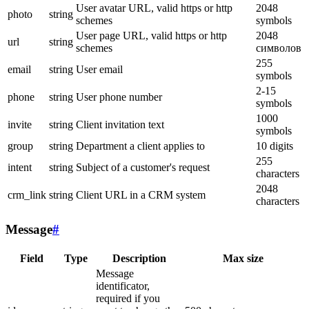
User avatar URL, valid https or http
2048
photo
string
schemes
symbols
User page URL, valid https or http
2048
url
string
schemes
символов
255
email
string
User email
symbols
2-15
phone
string
User phone number
symbols
1000
invite
string
Client invitation text
symbols
group
string
Department a client applies to
10 digits
255
intent
string
Subject of a customer's request
characters
2048
crm_link
string
Client URL in a CRM system
characters
Message
#
Field
Type
Description
Max size
Message
identificator,
required if you