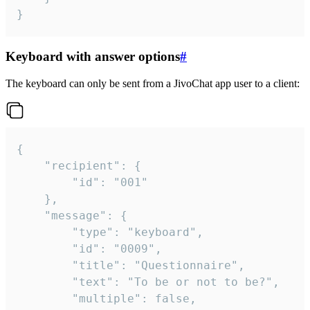
}
Keyboard with answer options
#
The keyboard can only be sent from a JivoChat app user to a client:
{

	"recipient": {

		"id": "001"

	},

	"message": {

		"type": "keyboard",

		"id": "0009",

		"title": "Questionnaire",

		"text": "To be or not to be?",

		"multiple": false,
