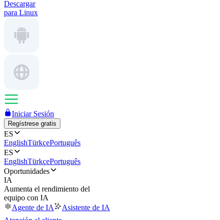
Descargar
para Linux
Iniciar Sesión
Regístrese gratis
ES
English
Türkçe
Português
ES
English
Türkçe
Português
Oportunidades
IA
Aumenta el rendimiento del
equipo con IA
Agente de IA
Asistente de IA