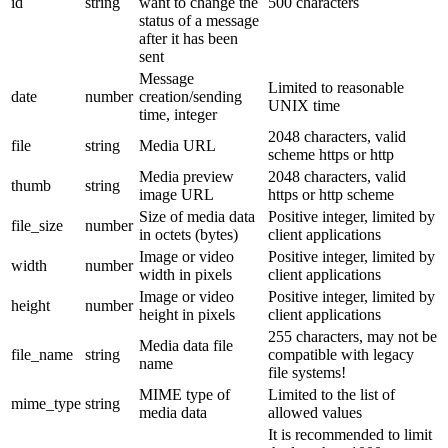
id
string
want to change the
500 characters
status of a message
after it has been
sent
Message
Limited to reasonable
date
number
creation/sending
UNIX time
time, integer
2048 characters, valid
file
string
Media URL
scheme https or http
Media preview
2048 characters, valid
thumb
string
image URL
https or http scheme
Size of media data
Positive integer, limited by
file_size
number
in octets (bytes)
client applications
Image or video
Positive integer, limited by
width
number
width in pixels
client applications
Image or video
Positive integer, limited by
height
number
height in pixels
client applications
255 characters, may not be
Media data file
file_name
string
compatible with legacy
name
file systems!
MIME type of
Limited to the list of
mime_type
string
media data
allowed values
It is recommended to limit