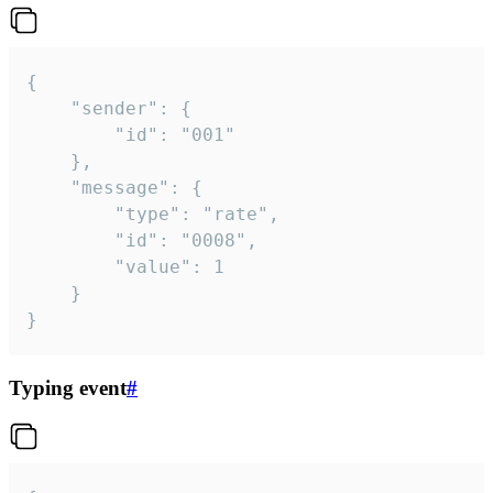
{

	"sender": {

		"id": "001"

	},

	"message": {

		"type": "rate",

		"id": "0008",

		"value": 1

	}

}
Typing event
#