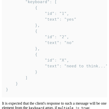
		"keyboard": [

			{

				"id": "1",

				"text": "yes"

			},

			{

				"id": "2",

				"text": "no"

			},

			{

				"id": "X",

				"text": "need to think..."

			}

		]

	}

}
It is expected that the client's response to such a message will be one
element from the
array, if
:
keyboard
multiple != true