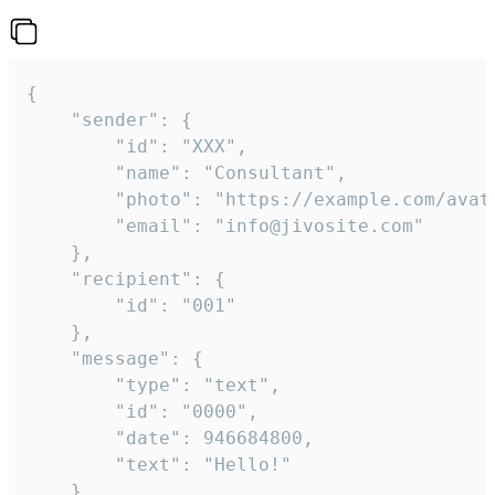
{

	"sender": {

		"id": "XXX",

		"name": "Consultant",

		"photo": "https://example.com/avatar.png",

		"email": "info@jivosite.com"

	},

	"recipient": {

		"id": "001"

	},

	"message": {

		"type": "text",

		"id": "0000",

		"date": 946684800,

		"text": "Hello!"

	}
