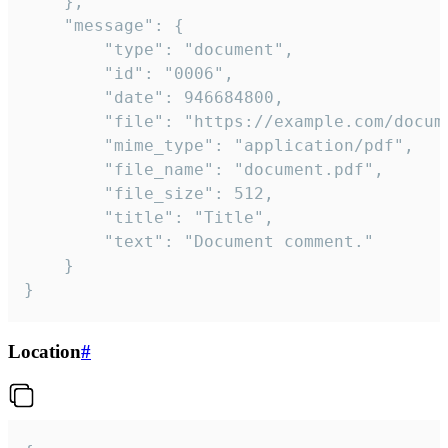
	},

	"message": {

		"type": "document",

		"id": "0006",

		"date": 946684800,

		"file": "https://example.com/document.pdf",

		"mime_type": "application/pdf",

		"file_name": "document.pdf",

		"file_size": 512,

		"title": "Title",

		"text": "Document comment."

	}

}
Location
#