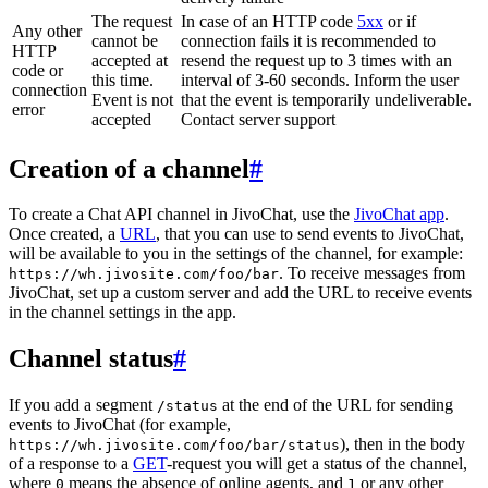
The request
In case of an HTTP code
5xx
or if
Any other
cannot be
connection fails it is recommended to
HTTP
accepted at
resend the request up to 3 times with an
code or
this time.
interval of 3-60 seconds. Inform the user
connection
Event is not
that the event is temporarily undeliverable.
error
accepted
Contact server support
Creation of a channel
#
To create a Chat API channel in JivoChat, use the
JivoChat app
.
Once created, a
URL
, that you can use to send events to JivoChat,
will be available to you in the settings of the channel, for example:
. To receive messages from
https://wh.jivosite.com/foo/bar
JivoChat, set up a custom server and add the URL to receive events
in the channel settings in the app.
Channel status
#
If you add a segment
at the end of the URL for sending
/status
events to JivoChat (for example,
), then in the body
https://wh.jivosite.com/foo/bar/status
of a response to a
GET
-request you will get a status of the channel,
where
means the absence of online agents, and
or any other
0
1