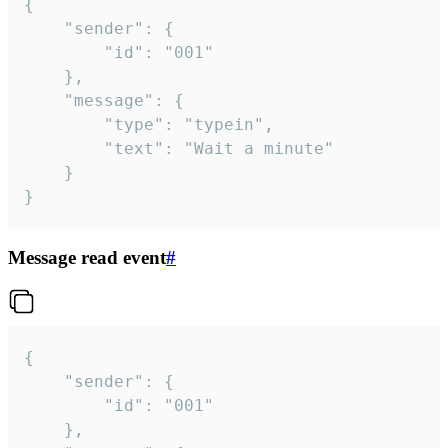
{

	"sender": {

		"id": "001"

	},

	"message": {

		"type": "typein",

		"text": "Wait a minute"

	}

}
Message read event
#
{

	"sender": {

		"id": "001"

	},
