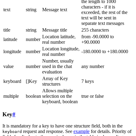
the length to 1000
characters - if it is
text
string
Message text
exceeded, the rest of the
text will be sent in
separate text messages
title
string
Message title
255 characters
Location latitude,
from -90.0000 to
latitude
number
real number
+90.0000
Location longitude,
longitude
number
-180.0000 to +180.0000
real number
Number, usually
value
number
used in the chat
any number
evaluation
Array of Key
keyboard
[]Key
7 keys
structures
Allows multiple
multiple
boolean
selection on the
true or false
keyboard, boolean
Key
#
It is mandatory for a key to have one structure field, both in the
request and response. See
example
for details. Priority of
keyboard