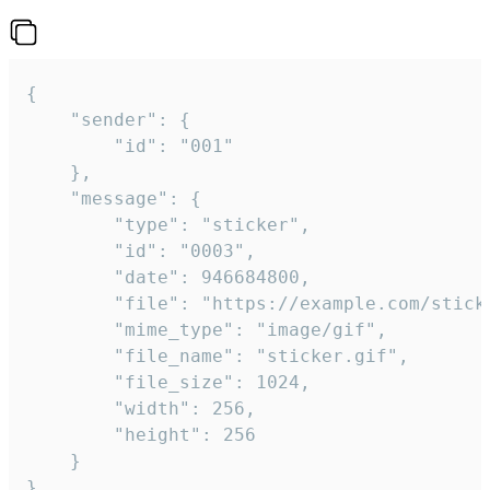
{

	"sender": {

		"id": "001"

	},

	"message": {

		"type": "sticker",

		"id": "0003",

		"date": 946684800,

		"file": "https://example.com/sticker.gif",

		"mime_type": "image/gif",

		"file_name": "sticker.gif",

		"file_size": 1024,

		"width": 256,

		"height": 256

	}

}