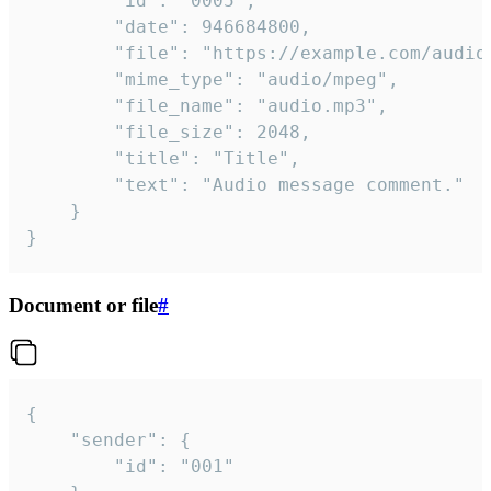
		"id": "0005",

		"date": 946684800,

		"file": "https://example.com/audio.mp3",

		"mime_type": "audio/mpeg",

		"file_name": "audio.mp3",

		"file_size": 2048,

		"title": "Title",

		"text": "Audio message comment."

	}

}
Document or file
#
{

	"sender": {

		"id": "001"
