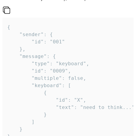
{

	"sender": {

		"id": "001"

	},

	"message": {

		"type": "keyboard",

		"id": "0009",

		"multiple": false,

		"keyboard": [

			{

				"id": "X",

				"text": "need to think..."

			}

		]

	}
