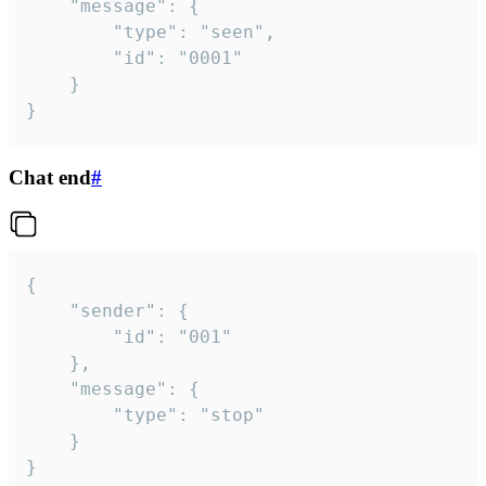
	"message": {

		"type": "seen",

		"id": "0001"

	}

}
Chat end
#
{

	"sender": {

		"id": "001"

	},

	"message": {

		"type": "stop"

	}

}