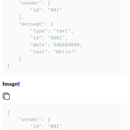
	"sender": {

		"id": "001"

	},

	"message": {

		"type": "text",

		"id": "0001",

		"date": 946684800,

		"text": "Hello!"

	}

}
Image
#
{

	"sender": {

		"id": "001"
