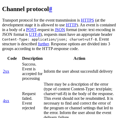
Channel protocol
#
Transport protocol for the event transmission is
HTTPS
(at the
development stage it is allowed to use
HTTP
). An event is contained
in a body of a
POST
-request in
JSON
format (note: text encoding in
JSON format is
UTF-8
), requests must have an appropriate header
. Event
Content-Type: application/json; charset=utf-8
structure is described
further
. Response options are divided into 3
groups according to the HTTP-response code.
Code
Description
Action
Success.
Event is
2xx
Inform the user about successfull delivery
accepted for
processing
There may be a description of the error
(type of content Content-Type: text/plain;
Request
charset=utf-8) in the body of the response.
failed.
This event should not be resubmitted. It is
4xx
Event
necessary to find and correct the error of
rejected
the program or channel settings that led to
the error. Inform the user about the event
delivery failure