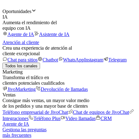
Oportunidades
IA
Aumenta el rendimiento del
equipo con IA
Agente de IA
Asistente de IA
Atención al cliente
Crea una experiencia de atención al
cliente excepcional
Chat para sitios
Chatbot
WhatsApp
Instagram
Telegram
Todos los canales
Marketing
Transforma el tráfico en
clientes potenciales cualificados
JivoMarketing
Devolución de llamadas
Ventas
Consigue más ventas, un mayor valor medio
de los pedidos y una mayor base de clientes
Teléfono empresarial de JivoChat
Chat de equipos de JivoChat
Integraciones
Teléfono Plus
Video llamadas
CRM
Agente de IA
Gestiona las preguntas
más frecuentes