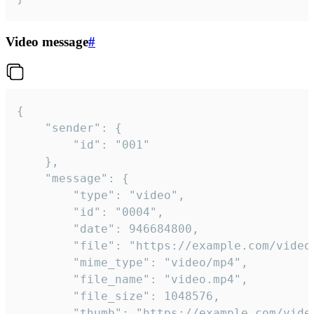
Video message
#
{

	"sender": {

		"id": "001"

	},

	"message": {

		"type": "video",

		"id": "0004",

		"date": 946684800,

		"file": "https://example.com/video.mp4",

		"mime_type": "video/mp4",

		"file_name": "video.mp4",

		"file_size": 1048576,

		"thumb": "https://example.com/video_thumb.png",
