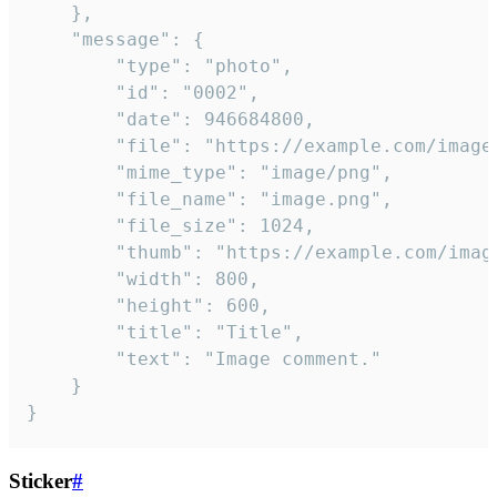
	},

	"message": {

		"type": "photo",

		"id": "0002",

		"date": 946684800,

		"file": "https://example.com/image.png",

		"mime_type": "image/png",

		"file_name": "image.png",

		"file_size": 1024,

		"thumb": "https://example.com/image_thumb.png",

		"width": 800,

		"height": 600,

		"title": "Title",

		"text": "Image comment."

	}

}
Sticker
#