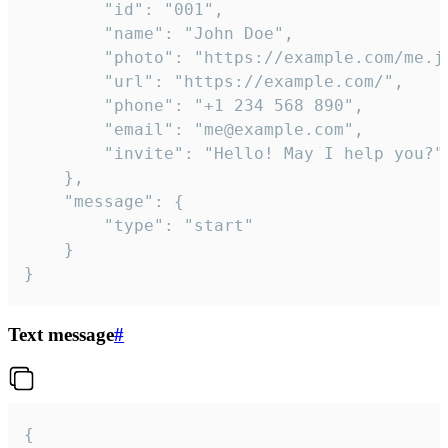
		"id": "001",

		"name": "John Doe",

		"photo": "https://example.com/me.jpg",

		"url": "https://example.com/",

		"phone": "+1 234 568 890",

		"email": "me@example.com",

		"invite": "Hello! May I help you?"

	},

	"message": {

		"type": "start"

	}

}
Text message
#
{
