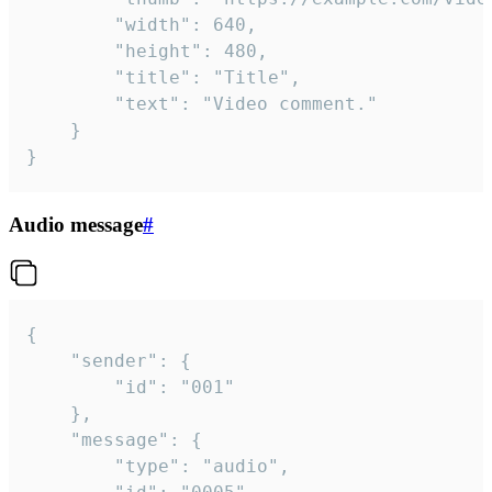
		"width": 640,

		"height": 480,

		"title": "Title",

		"text": "Video comment."

	}

}
Audio message
#
{

	"sender": {

		"id": "001"

	},

	"message": {

		"type": "audio",
