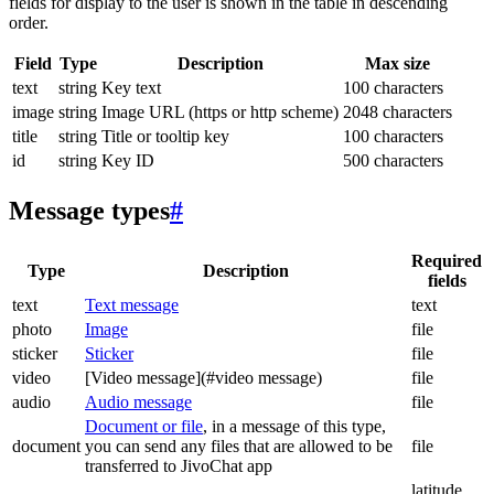
fields for display to the user is shown in the table in descending
order.
Field
Type
Description
Max size
text
string
Key text
100 characters
image
string
Image URL (https or http scheme)
2048 characters
title
string
Title or tooltip key
100 characters
id
string
Key ID
500 characters
Message types
#
Required
Type
Description
fields
text
Text message
text
photo
Image
file
sticker
Sticker
file
video
[Video message](#video message)
file
audio
Audio message
file
Document or file
, in a message of this type,
document
you can send any files that are allowed to be
file
transferred to JivoChat app
latitude