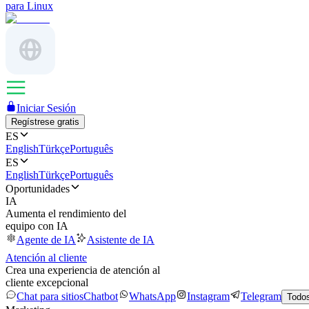
para Linux
Iniciar Sesión
Regístrese gratis
ES
English
Türkçe
Português
ES
English
Türkçe
Português
Oportunidades
IA
Aumenta el rendimiento del
equipo con IA
Agente de IA
Asistente de IA
Atención al cliente
Crea una experiencia de atención al
cliente excepcional
Chat para sitios
Chatbot
WhatsApp
Instagram
Telegram
Todos