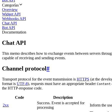
Bot API
Categorías
Overview
Widget API
Webhooks API
Chat API
Bot API
Documentation
Chat API
This memo describes how to exchange events between servers throug
capable of receiving and sending events.
Channel protocol
#
Transport protocol for the event transmission is
HTTPS
(at the develo
format is
UTF-8
), requests must have an appropriate header
Content
the HTTP-response code.
Code
Description
Success. Event is accepted for
2xx
Inform the use
processing