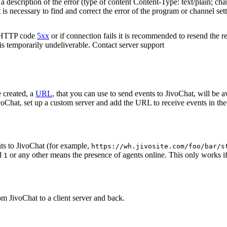
 description of the error (type of content Content-Type: text/plain; cha
t is necessary to find and correct the error of the program or channel sett
n HTTP code
5xx
or if connection fails it is recommended to resend the r
 is temporarily undeliverable. Contact server support
 created, a
URL
, that you can use to send events to JivoChat, will be a
oChat, set up a custom server and add the URL to receive events in the 
ts to JivoChat (for example,
https://wh.jivosite.com/foo/bar/s
nd
or any other means the presence of agents online. This only works if
1
om JivoChat to a client server and back.