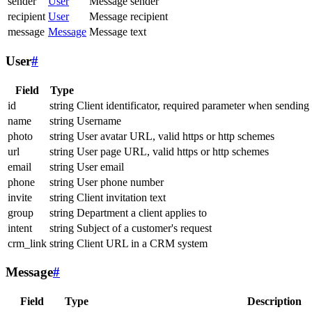
sender
User
Message sender
recipient
User
Message recipient
message
Message
Message text
User
#
Field
Type
id
string
Client identificator, required parameter when sending
name
string
Username
photo
string
User avatar URL, valid https or http schemes
url
string
User page URL, valid https or http schemes
email
string
User email
phone
string
User phone number
invite
string
Client invitation text
group
string
Department a client applies to
intent
string
Subject of a customer's request
crm_link
string
Client URL in a CRM system
Message
#
Field
Type
Description