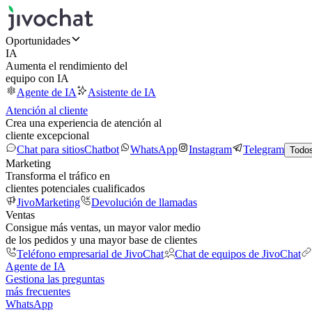
Oportunidades
IA
Aumenta el rendimiento del
equipo con IA
Agente de IA
Asistente de IA
Atención al cliente
Crea una experiencia de atención al
cliente excepcional
Chat para sitios
Chatbot
WhatsApp
Instagram
Telegram
Todos
Marketing
Transforma el tráfico en
clientes potenciales cualificados
JivoMarketing
Devolución de llamadas
Ventas
Consigue más ventas, un mayor valor medio
de los pedidos y una mayor base de clientes
Teléfono empresarial de JivoChat
Chat de equipos de JivoChat
Agente de IA
Gestiona las preguntas
más frecuentes
WhatsApp