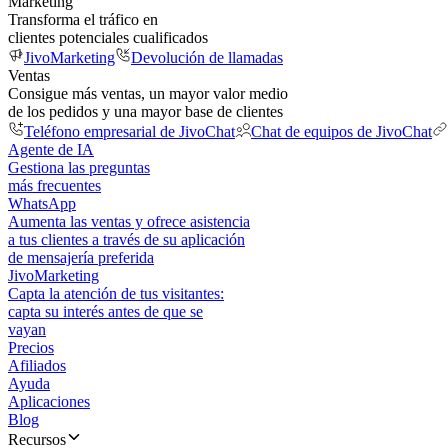
Marketing
Transforma el tráfico en
clientes potenciales cualificados
JivoMarketing
Devolución de llamadas
Ventas
Consigue más ventas, un mayor valor medio
de los pedidos y una mayor base de clientes
Teléfono empresarial de JivoChat
Chat de equipos de JivoChat
Agente de IA
Gestiona las preguntas
más frecuentes
WhatsApp
Aumenta las ventas y ofrece asistencia
a tus clientes a través de su aplicación
de mensajería preferida
JivoMarketing
Capta la atención de tus visitantes:
capta su interés antes de que se
vayan
Precios
Afiliados
Ayuda
Aplicaciones
Blog
Recursos