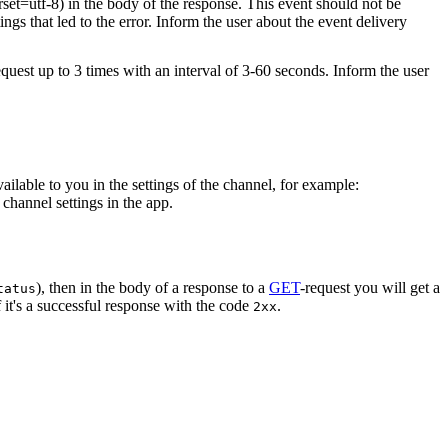
rset=utf-8) in the body of the response. This event should not be
ings that led to the error. Inform the user about the event delivery
equest up to 3 times with an interval of 3-60 seconds. Inform the user
vailable to you in the settings of the channel, for example:
channel settings in the app.
), then in the body of a response to a
GET
-request you will get a
tatus
 it's a successful response with the code
.
2xx