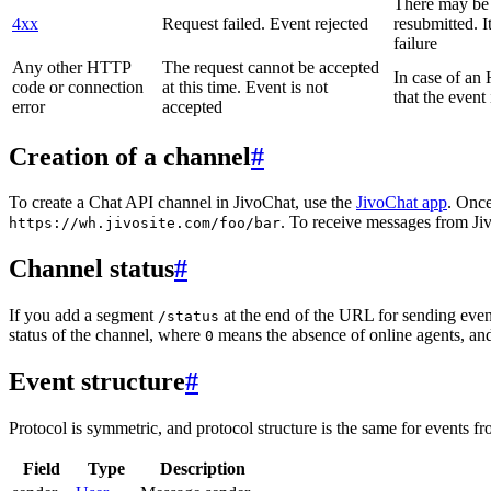
There may be a
4xx
Request failed. Event rejected
resubmitted. I
failure
Any other HTTP
The request cannot be accepted
In case of a
code or connection
at this time. Event is not
that the event
error
accepted
Creation of a channel
#
To create a Chat API channel in JivoChat, use the
JivoChat app
. Once
. To receive messages from Jiv
https://wh.jivosite.com/foo/bar
Channel status
#
If you add a segment
at the end of the URL for sending even
/status
status of the channel, where
means the absence of online agents, a
0
Event structure
#
Protocol is symmetric, and protocol structure is the same for events fr
Field
Type
Description