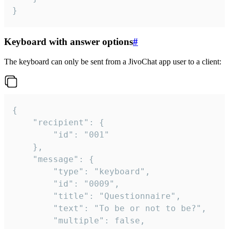
}
Keyboard with answer options
#
The keyboard can only be sent from a JivoChat app user to a client:
{

	"recipient": {

		"id": "001"

	},

	"message": {

		"type": "keyboard",

		"id": "0009",

		"title": "Questionnaire",

		"text": "To be or not to be?",

		"multiple": false,
