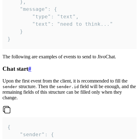
	},

	"message": {

		"type": "text",

		"text": "need to think..."

	}

}
The following are examples of events to send to JivoChat.
Chat start
#
Upon the first event from the client, it is recommended to fill the
structure. Then the
field will be enough, and the
sender
sender.id
remaining fields of this structure can be filled only when they
change.
{

	"sender": {
