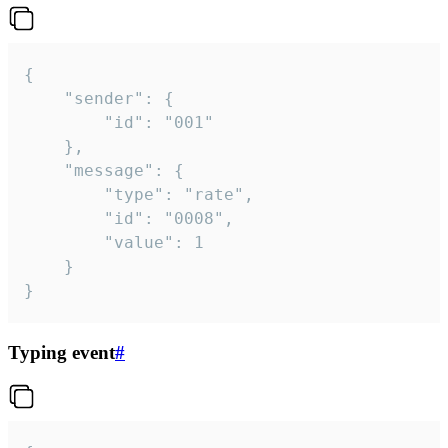
{

	"sender": {

		"id": "001"

	},

	"message": {

		"type": "rate",

		"id": "0008",

		"value": 1

	}

}
Typing event
#