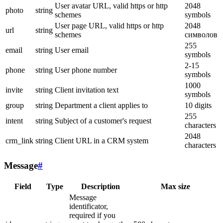
User avatar URL, valid https or http
2048
photo
string
schemes
symbols
User page URL, valid https or http
2048
url
string
schemes
символов
255
email
string
User email
symbols
2-15
phone
string
User phone number
symbols
1000
invite
string
Client invitation text
symbols
group
string
Department a client applies to
10 digits
255
intent
string
Subject of a customer's request
characters
2048
crm_link
string
Client URL in a CRM system
characters
Message
#
Field
Type
Description
Max size
Message
identificator,
required if you