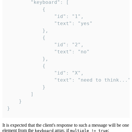
		"keyboard": [

			{

				"id": "1",

				"text": "yes"

			},

			{

				"id": "2",

				"text": "no"

			},

			{

				"id": "X",

				"text": "need to think..."

			}

		]

	}

}
It is expected that the client's response to such a message will be one
element from the
array, if
:
keyboard
multiple != true