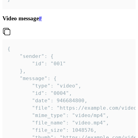
Video message
#
{

	"sender": {

		"id": "001"

	},

	"message": {

		"type": "video",

		"id": "0004",

		"date": 946684800,

		"file": "https://example.com/video.mp4",

		"mime_type": "video/mp4",

		"file_name": "video.mp4",

		"file_size": 1048576,

		"thumb": "https://example.com/video_thumb.png",
