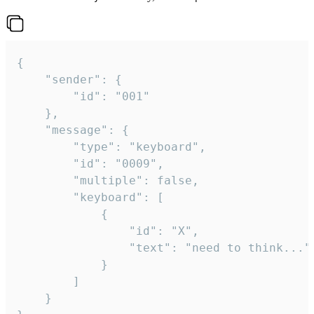
{

	"sender": {

		"id": "001"

	},

	"message": {

		"type": "keyboard",

		"id": "0009",

		"multiple": false,

		"keyboard": [

			{

				"id": "X",

				"text": "need to think..."

			}

		]

	}
