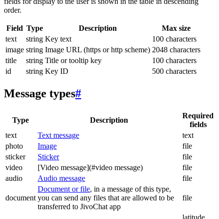
fields for display to the user is shown in the table in descending
order.
Field
Type
Description
Max size
text
string
Key text
100 characters
image
string
Image URL (https or http scheme)
2048 characters
title
string
Title or tooltip key
100 characters
id
string
Key ID
500 characters
Message types
#
Required
Type
Description
fields
text
Text message
text
photo
Image
file
sticker
Sticker
file
video
[Video message](#video message)
file
audio
Audio message
file
Document or file
, in a message of this type,
document
you can send any files that are allowed to be
file
transferred to JivoChat app
latitude