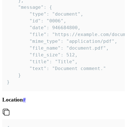
	},

	"message": {

		"type": "document",

		"id": "0006",

		"date": 946684800,

		"file": "https://example.com/document.pdf",

		"mime_type": "application/pdf",

		"file_name": "document.pdf",

		"file_size": 512,

		"title": "Title",

		"text": "Document comment."

	}

}
Location
#