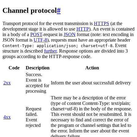
Channel protocol
#
Transport protocol for the event transmission is
HTTPS
(at the
development stage it is allowed to use
HTTP
). An event is contained
in a body of a
POST
-request in
JSON
format (note: text encoding in
JSON format is
UTF-8
), requests must have an appropriate header
. Event
Content-Type: application/json; charset=utf-8
structure is described
further
. Response options are divided into 3
groups according to the HTTP-response code.
Code
Description
Action
Success.
Event is
2xx
Inform the user about successfull delivery
accepted for
processing
There may be a description of the error
(type of content Content-Type: text/plain;
Request
charset=utf-8) in the body of the response.
failed.
This event should not be resubmitted. It is
4xx
Event
necessary to find and correct the error of
rejected
the program or channel settings that led to
the error. Inform the user about the event
delivery failure