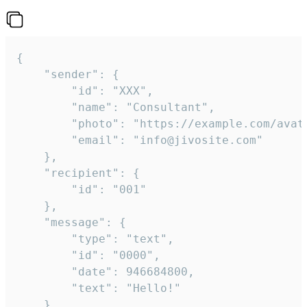
{

	"sender": {

		"id": "XXX",

		"name": "Consultant",

		"photo": "https://example.com/avatar.png",

		"email": "info@jivosite.com"

	},

	"recipient": {

		"id": "001"

	},

	"message": {

		"type": "text",

		"id": "0000",

		"date": 946684800,

		"text": "Hello!"

	}
