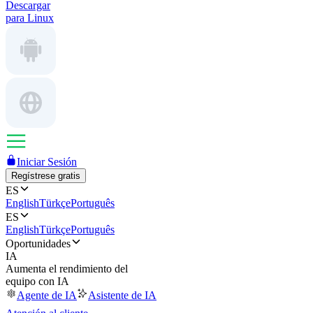
Descargar
para Linux
Iniciar Sesión
Regístrese gratis
ES
English
Türkçe
Português
ES
English
Türkçe
Português
Oportunidades
IA
Aumenta el rendimiento del
equipo con IA
Agente de IA
Asistente de IA