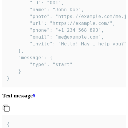
		"id": "001",

		"name": "John Doe",

		"photo": "https://example.com/me.jpg",

		"url": "https://example.com/",

		"phone": "+1 234 568 890",

		"email": "me@example.com",

		"invite": "Hello! May I help you?"

	},

	"message": {

		"type": "start"

	}

}
Text message
#
{
