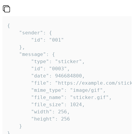
{

	"sender": {

		"id": "001"

	},

	"message": {

		"type": "sticker",

		"id": "0003",

		"date": 946684800,

		"file": "https://example.com/sticker.gif",

		"mime_type": "image/gif",

		"file_name": "sticker.gif",

		"file_size": 1024,

		"width": 256,

		"height": 256

	}

}