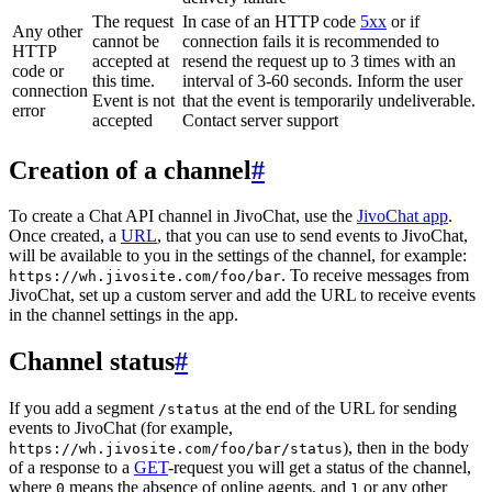
The request
In case of an HTTP code
5xx
or if
Any other
cannot be
connection fails it is recommended to
HTTP
accepted at
resend the request up to 3 times with an
code or
this time.
interval of 3-60 seconds. Inform the user
connection
Event is not
that the event is temporarily undeliverable.
error
accepted
Contact server support
Creation of a channel
#
To create a Chat API channel in JivoChat, use the
JivoChat app
.
Once created, a
URL
, that you can use to send events to JivoChat,
will be available to you in the settings of the channel, for example:
. To receive messages from
https://wh.jivosite.com/foo/bar
JivoChat, set up a custom server and add the URL to receive events
in the channel settings in the app.
Channel status
#
If you add a segment
at the end of the URL for sending
/status
events to JivoChat (for example,
), then in the body
https://wh.jivosite.com/foo/bar/status
of a response to a
GET
-request you will get a status of the channel,
where
means the absence of online agents, and
or any other
0
1