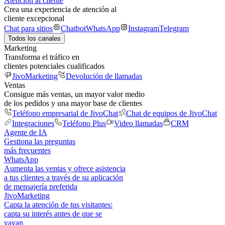
Atención al cliente
Crea una experiencia de atención al
cliente excepcional
Chat para sitios
Chatbot
WhatsApp
Instagram
Telegram
Todos los canales
Marketing
Transforma el tráfico en
clientes potenciales cualificados
JivoMarketing
Devolución de llamadas
Ventas
Consigue más ventas, un mayor valor medio
de los pedidos y una mayor base de clientes
Teléfono empresarial de JivoChat
Chat de equipos de JivoChat
Integraciones
Teléfono Plus
Video llamadas
CRM
Agente de IA
Gestiona las preguntas
más frecuentes
WhatsApp
Aumenta las ventas y ofrece asistencia
a tus clientes a través de su aplicación
de mensajería preferida
JivoMarketing
Capta la atención de tus visitantes:
capta su interés antes de que se
vayan