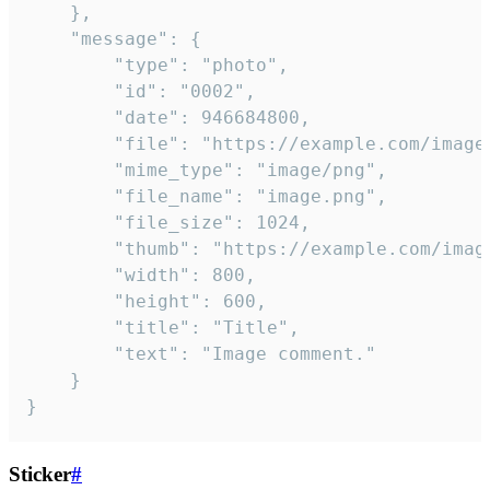
	},

	"message": {

		"type": "photo",

		"id": "0002",

		"date": 946684800,

		"file": "https://example.com/image.png",

		"mime_type": "image/png",

		"file_name": "image.png",

		"file_size": 1024,

		"thumb": "https://example.com/image_thumb.png",

		"width": 800,

		"height": 600,

		"title": "Title",

		"text": "Image comment."

	}

}
Sticker
#