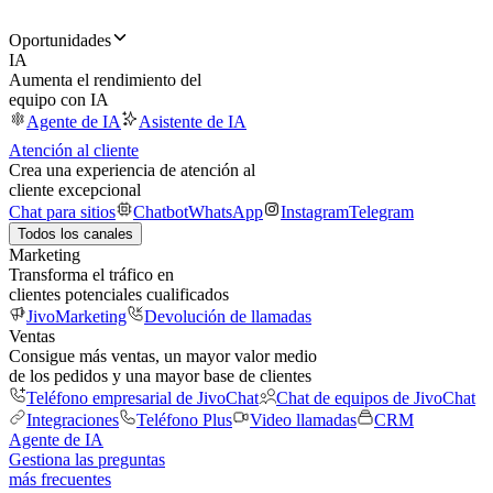
Oportunidades
IA
Aumenta el rendimiento del
equipo con IA
Agente de IA
Asistente de IA
Atención al cliente
Crea una experiencia de atención al
cliente excepcional
Chat para sitios
Chatbot
WhatsApp
Instagram
Telegram
Todos los canales
Marketing
Transforma el tráfico en
clientes potenciales cualificados
JivoMarketing
Devolución de llamadas
Ventas
Consigue más ventas, un mayor valor medio
de los pedidos y una mayor base de clientes
Teléfono empresarial de JivoChat
Chat de equipos de JivoChat
Integraciones
Teléfono Plus
Video llamadas
CRM
Agente de IA
Gestiona las preguntas
más frecuentes