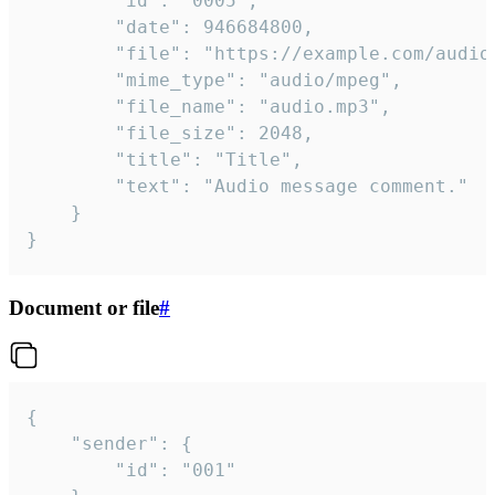
		"id": "0005",

		"date": 946684800,

		"file": "https://example.com/audio.mp3",

		"mime_type": "audio/mpeg",

		"file_name": "audio.mp3",

		"file_size": 2048,

		"title": "Title",

		"text": "Audio message comment."

	}

}
Document or file
#
{

	"sender": {

		"id": "001"
