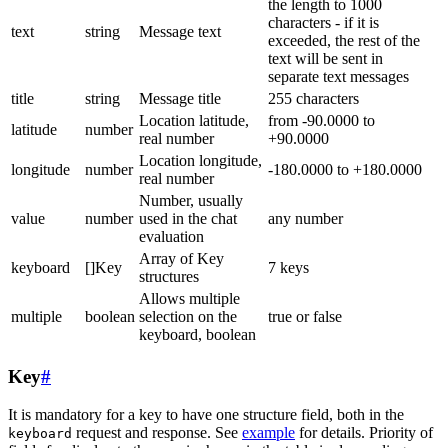
the length to 1000
characters - if it is
text
string
Message text
exceeded, the rest of the
text will be sent in
separate text messages
title
string
Message title
255 characters
Location latitude,
from -90.0000 to
latitude
number
real number
+90.0000
Location longitude,
longitude
number
-180.0000 to +180.0000
real number
Number, usually
value
number
used in the chat
any number
evaluation
Array of Key
keyboard
[]Key
7 keys
structures
Allows multiple
multiple
boolean
selection on the
true or false
keyboard, boolean
Key
#
It is mandatory for a key to have one structure field, both in the
request and response. See
example
for details. Priority of
keyboard