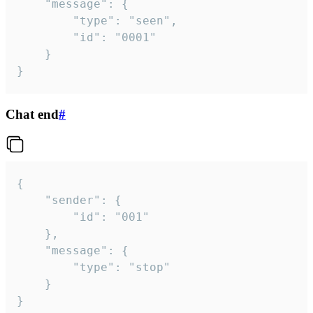
	"message": {

		"type": "seen",

		"id": "0001"

	}

}
Chat end
#
{

	"sender": {

		"id": "001"

	},

	"message": {

		"type": "stop"

	}

}