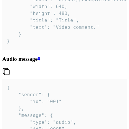
		"width": 640,

		"height": 480,

		"title": "Title",

		"text": "Video comment."

	}

}
Audio message
#
{

	"sender": {

		"id": "001"

	},

	"message": {

		"type": "audio",
