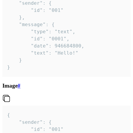
	"sender": {

		"id": "001"

	},

	"message": {

		"type": "text",

		"id": "0001",

		"date": 946684800,

		"text": "Hello!"

	}

}
Image
#
{

	"sender": {

		"id": "001"
