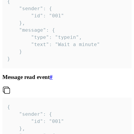
{

	"sender": {

		"id": "001"

	},

	"message": {

		"type": "typein",

		"text": "Wait a minute"

	}

}
Message read event
#
{

	"sender": {

		"id": "001"

	},
