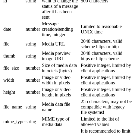
id
string
want to change the
500 characters
status of a message
after it has been
sent
Message
Limited to reasonable
date
number
creation/sending
UNIX time
time, integer
2048 characters, valid
file
string
Media URL
scheme https or http
Media preview
2048 characters, valid
thumb
string
image URL
https or http scheme
Size of media data
Positive integer, limited by
file_size
number
in octets (bytes)
client applications
Image or video
Positive integer, limited by
width
number
width in pixels
client applications
Image or video
Positive integer, limited by
height
number
height in pixels
client applications
255 characters, may not be
Media data file
file_name
string
compatible with legacy
name
file systems!
MIME type of
Limited to the list of
mime_type
string
media data
allowed values
It is recommended to limit