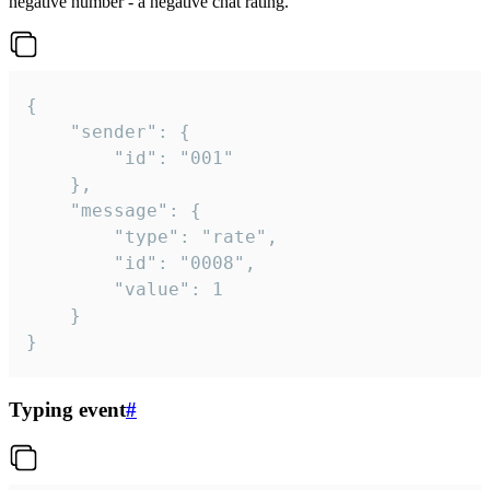
negative number - a negative chat rating.
{

	"sender": {

		"id": "001"

	},

	"message": {

		"type": "rate",

		"id": "0008",

		"value": 1

	}

}
Typing event
#