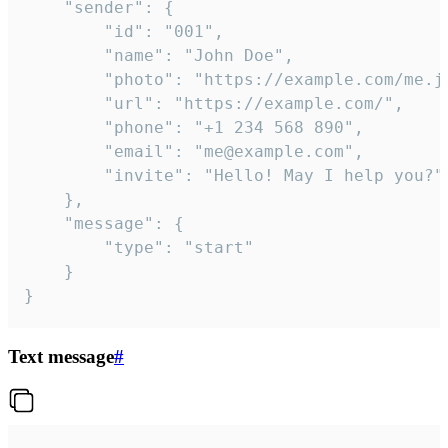
	"sender": {

		"id": "001",

		"name": "John Doe",

		"photo": "https://example.com/me.jpg",

		"url": "https://example.com/",

		"phone": "+1 234 568 890",

		"email": "me@example.com",

		"invite": "Hello! May I help you?"

	},

	"message": {

		"type": "start"

	}

}
Text message
#