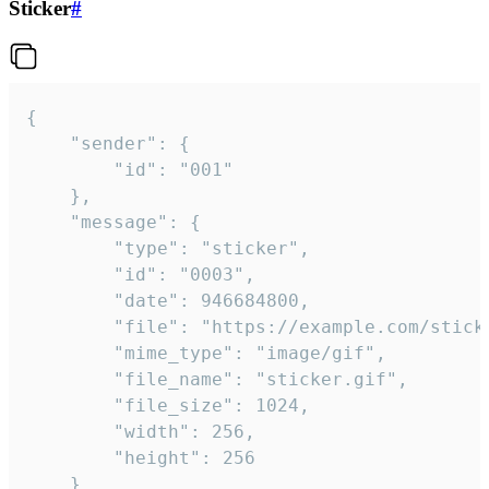
Sticker
#
{

	"sender": {

		"id": "001"

	},

	"message": {

		"type": "sticker",

		"id": "0003",

		"date": 946684800,

		"file": "https://example.com/sticker.gif",

		"mime_type": "image/gif",

		"file_name": "sticker.gif",

		"file_size": 1024,

		"width": 256,

		"height": 256

	}
