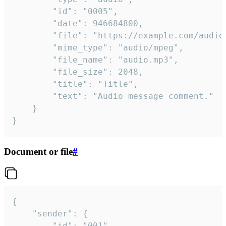
		"id": "0005",

		"date": 946684800,

		"file": "https://example.com/audio.mp3",

		"mime_type": "audio/mpeg",

		"file_name": "audio.mp3",

		"file_size": 2048,

		"title": "Title",

		"text": "Audio message comment."

	}

}
Document or file
#
{

	"sender": {

		"id": "001"
