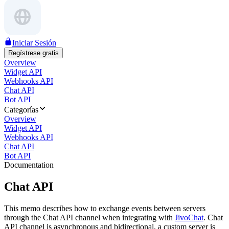
Iniciar Sesión
Regístrese gratis
Overview
Widget API
Webhooks API
Chat API
Bot API
Categorías
Overview
Widget API
Webhooks API
Chat API
Bot API
Documentation
Chat API
This memo describes how to exchange events between servers
through the Chat API channel when integrating with
JivoChat
. Chat
API channel is asynchronous and bidirectional, a custom server is