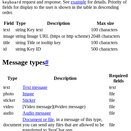
request and response. See
example
for details. Priority of
keyboard
fields for display to the user is shown in the table in descending
order.
Field
Type
Description
Max size
text
string
Key text
100 characters
image
string
Image URL (https or http scheme)
2048 characters
title
string
Title or tooltip key
100 characters
id
string
Key ID
500 characters
Message types
#
Required
Type
Description
fields
text
Text message
text
photo
Image
file
sticker
Sticker
file
video
[Video message](#video message)
file
audio
Audio message
file
Document or file
, in a message of this type,
document
you can send any files that are allowed to be
file
transferred to JivoChat app