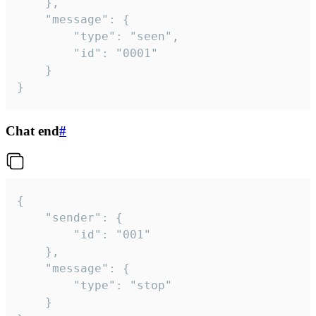
	},

	"message": {

		"type": "seen",

		"id": "0001"

	}

}
Chat end
#
{

	"sender": {

		"id": "001"

	},

	"message": {

		"type": "stop"

	}
