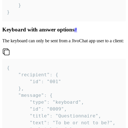
	}

}
Keyboard with answer options
#
The keyboard can only be sent from a JivoChat app user to a client:
{

	"recipient": {

		"id": "001"

	},

	"message": {

		"type": "keyboard",

		"id": "0009",

		"title": "Questionnaire",

		"text": "To be or not to be?",
