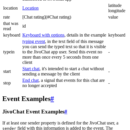
latitude
location
Location
longitude
rate
[Chat rating](#Chat rating)
value
that was
id
read
keyboard
Keyboard with options
, details in the example
keyboard
typing event
, in the text field of this message
you can send the typed text so that it is visible
typein
to the JivoChat app user. Send this event no
-
more than once every 5 seconds from one
client
Start chat
, it's intended to start a chat without
start
-
sending a message by the client
End chat
, a signal that events for this chat are
stop
-
no longer accepted
Event Examples
#
JivoChat Event Examples
#
If at least one sender property is defined for the JivoChat user, a
field with this information is added to the event. The
sender