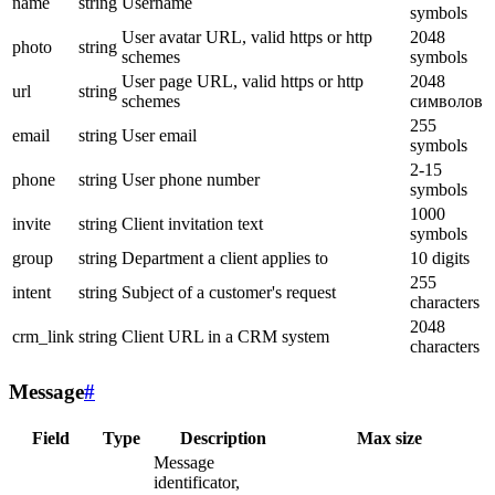
name
string
Username
symbols
User avatar URL, valid https or http
2048
photo
string
schemes
symbols
User page URL, valid https or http
2048
url
string
schemes
символов
255
email
string
User email
symbols
2-15
phone
string
User phone number
symbols
1000
invite
string
Client invitation text
symbols
group
string
Department a client applies to
10 digits
255
intent
string
Subject of a customer's request
characters
2048
crm_link
string
Client URL in a CRM system
characters
Message
#
Field
Type
Description
Max size
Message
identificator,