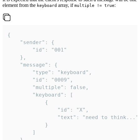
element from the
array, if
:
keyboard
multiple != true
{

	"sender": {

		"id": "001"

	},

	"message": {

		"type": "keyboard",

		"id": "0009",

		"multiple": false,

		"keyboard": [

			{

				"id": "X",

				"text": "need to think..."

			}

		]

	}
