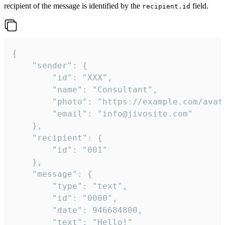
recipient of the message is identified by the
field.
recipient.id
{

	"sender": {

		"id": "XXX",

		"name": "Consultant",

		"photo": "https://example.com/avatar.png",

		"email": "info@jivosite.com"

	},

	"recipient": {

		"id": "001"

	},

	"message": {

		"type": "text",

		"id": "0000",

		"date": 946684800,

		"text": "Hello!"
