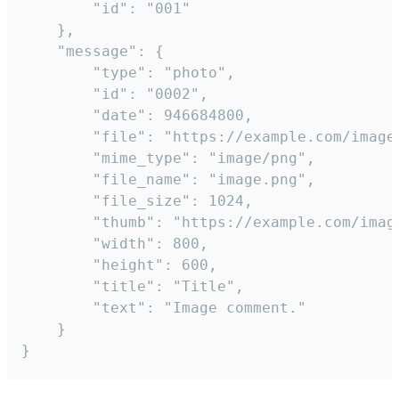
		"id": "001"

	},

	"message": {

		"type": "photo",

		"id": "0002",

		"date": 946684800,

		"file": "https://example.com/image.png",

		"mime_type": "image/png",

		"file_name": "image.png",

		"file_size": 1024,

		"thumb": "https://example.com/image_thumb.png",

		"width": 800,

		"height": 600,

		"title": "Title",

		"text": "Image comment."

	}

}