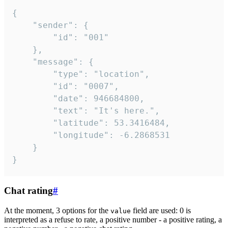
{

	"sender": {

		"id": "001"

	},

	"message": {

		"type": "location",

		"id": "0007",

		"date": 946684800,

		"text": "It's here.",

		"latitude": 53.3416484,

		"longitude": -6.2868531

	}

}
Chat rating
#
At the moment, 3 options for the
field are used: 0 is
value
interpreted as a refuse to rate, a positive number - a positive rating, a