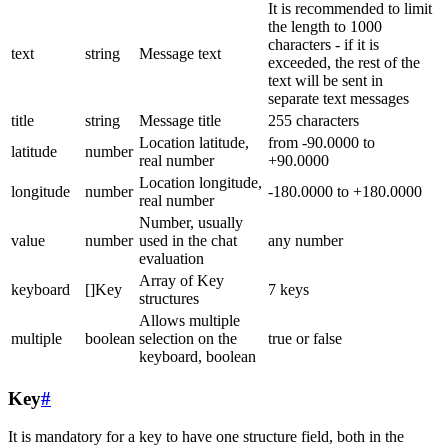
It is recommended to limit
the length to 1000
characters - if it is
text
string
Message text
exceeded, the rest of the
text will be sent in
separate text messages
title
string
Message title
255 characters
Location latitude,
from -90.0000 to
latitude
number
real number
+90.0000
Location longitude,
longitude
number
-180.0000 to +180.0000
real number
Number, usually
value
number
used in the chat
any number
evaluation
Array of Key
keyboard
[]Key
7 keys
structures
Allows multiple
multiple
boolean
selection on the
true or false
keyboard, boolean
Key
#
It is mandatory for a key to have one structure field, both in the