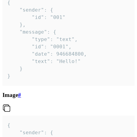
{

	"sender": {

		"id": "001"

	},

	"message": {

		"type": "text",

		"id": "0001",

		"date": 946684800,

		"text": "Hello!"

	}

}
Image
#
{

	"sender": {
