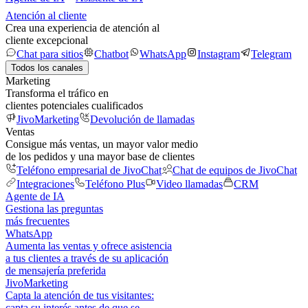
Atención al cliente
Crea una experiencia de atención al
cliente excepcional
Chat para sitios
Chatbot
WhatsApp
Instagram
Telegram
Todos los canales
Marketing
Transforma el tráfico en
clientes potenciales cualificados
JivoMarketing
Devolución de llamadas
Ventas
Consigue más ventas, un mayor valor medio
de los pedidos y una mayor base de clientes
Teléfono empresarial de JivoChat
Chat de equipos de JivoChat
Integraciones
Teléfono Plus
Video llamadas
CRM
Agente de IA
Gestiona las preguntas
más frecuentes
WhatsApp
Aumenta las ventas y ofrece asistencia
a tus clientes a través de su aplicación
de mensajería preferida
JivoMarketing
Capta la atención de tus visitantes:
capta su interés antes de que se