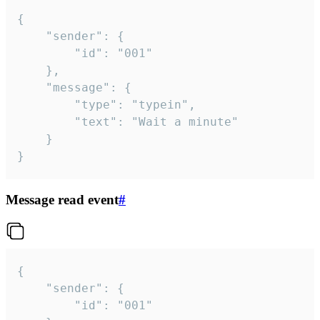
{

	"sender": {

		"id": "001"

	},

	"message": {

		"type": "typein",

		"text": "Wait a minute"

	}

}
Message read event
#
{

	"sender": {

		"id": "001"
