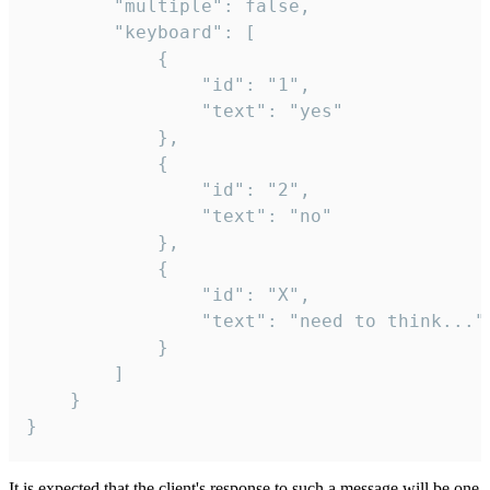
		"multiple": false,

		"keyboard": [

			{

				"id": "1",

				"text": "yes"

			},

			{

				"id": "2",

				"text": "no"

			},

			{

				"id": "X",

				"text": "need to think..."

			}

		]

	}

}
It is expected that the client's response to such a message will be one