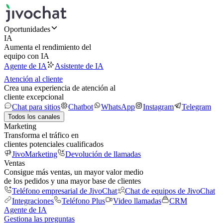
Oportunidades
IA
Aumenta el rendimiento del
equipo con IA
Agente de IA
Asistente de IA
Atención al cliente
Crea una experiencia de atención al
cliente excepcional
Chat para sitios
Chatbot
WhatsApp
Instagram
Telegram
Todos los canales
Marketing
Transforma el tráfico en
clientes potenciales cualificados
JivoMarketing
Devolución de llamadas
Ventas
Consigue más ventas, un mayor valor medio
de los pedidos y una mayor base de clientes
Teléfono empresarial de JivoChat
Chat de equipos de JivoChat
Integraciones
Teléfono Plus
Video llamadas
CRM
Agente de IA
Gestiona las preguntas