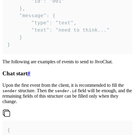
		"id": "001"

	},

	"message": {

		"type": "text",

		"text": "need to think..."

	}

}
The following are examples of events to send to JivoChat.
Chat start
#
Upon the first event from the client, it is recommended to fill the
structure. Then the
field will be enough, and the
sender
sender.id
remaining fields of this structure can be filled only when they
change.
{
