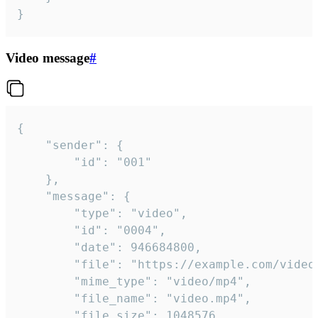
}
Video message
#
{

	"sender": {

		"id": "001"

	},

	"message": {

		"type": "video",

		"id": "0004",

		"date": 946684800,

		"file": "https://example.com/video.mp4",

		"mime_type": "video/mp4",

		"file_name": "video.mp4",

		"file_size": 1048576,
