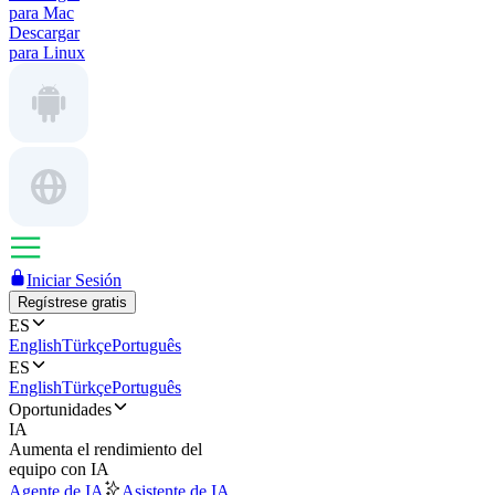
para Mac
Descargar
para Linux
Iniciar Sesión
Regístrese gratis
ES
English
Türkçe
Português
ES
English
Türkçe
Português
Oportunidades
IA
Aumenta el rendimiento del
equipo con IA
Agente de IA
Asistente de IA