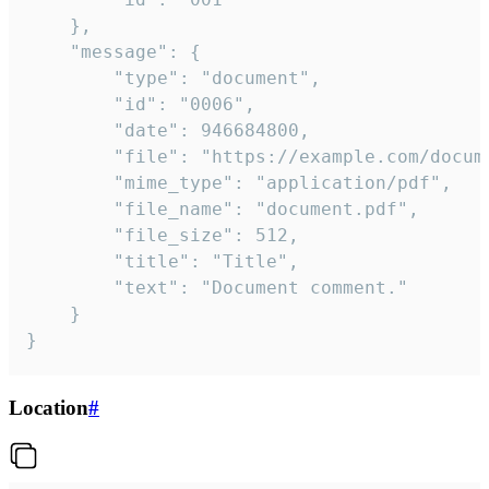
	},

	"message": {

		"type": "document",

		"id": "0006",

		"date": 946684800,

		"file": "https://example.com/document.pdf",

		"mime_type": "application/pdf",

		"file_name": "document.pdf",

		"file_size": 512,

		"title": "Title",

		"text": "Document comment."

	}

}
Location
#