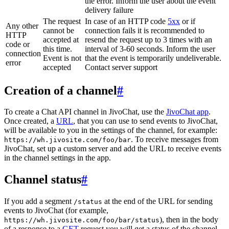
the error. Inform the user about the event
delivery failure
The request
In case of an HTTP code
5xx
or if
Any other
cannot be
connection fails it is recommended to
HTTP
accepted at
resend the request up to 3 times with an
code or
this time.
interval of 3-60 seconds. Inform the user
connection
Event is not
that the event is temporarily undeliverable.
error
accepted
Contact server support
Creation of a channel
#
To create a Chat API channel in JivoChat, use the
JivoChat app
.
Once created, a
URL
, that you can use to send events to JivoChat,
will be available to you in the settings of the channel, for example:
. To receive messages from
https://wh.jivosite.com/foo/bar
JivoChat, set up a custom server and add the URL to receive events
in the channel settings in the app.
Channel status
#
If you add a segment
at the end of the URL for sending
/status
events to JivoChat (for example,
), then in the body
https://wh.jivosite.com/foo/bar/status
of a response to a
GET
-request you will get a status of the channel,