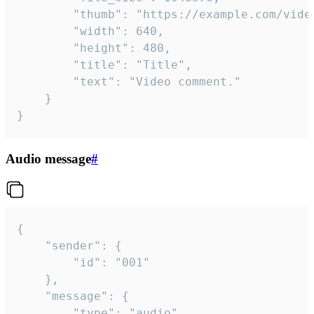
		"thumb": "https://example.com/video_thumb.png",

		"width": 640,

		"height": 480,

		"title": "Title",

		"text": "Video comment."

	}

}
Audio message
#
{

	"sender": {

		"id": "001"

	},

	"message": {

		"type": "audio",
