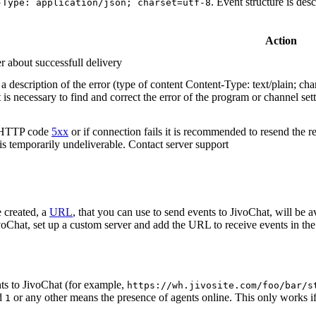
. Event structure is des
-Type: application/json; charset=utf-8
Action
r about successfull delivery
 description of the error (type of content Content-Type: text/plain; cha
t is necessary to find and correct the error of the program or channel sett
n HTTP code
5xx
or if connection fails it is recommended to resend the r
 is temporarily undeliverable. Contact server support
 created, a
URL
, that you can use to send events to JivoChat, will be a
oChat, set up a custom server and add the URL to receive events in the 
ts to JivoChat (for example,
https://wh.jivosite.com/foo/bar/s
nd
or any other means the presence of agents online. This only works if
1