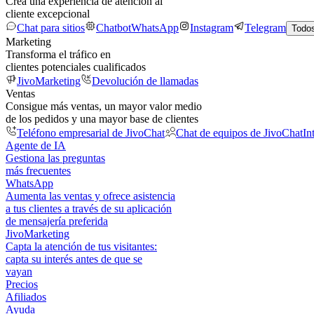
Crea una experiencia de atención al
cliente excepcional
Chat para sitios
Chatbot
WhatsApp
Instagram
Telegram
Todos
Marketing
Transforma el tráfico en
clientes potenciales cualificados
JivoMarketing
Devolución de llamadas
Ventas
Consigue más ventas, un mayor valor medio
de los pedidos y una mayor base de clientes
Teléfono empresarial de JivoChat
Chat de equipos de JivoChat
In
Agente de IA
Gestiona las preguntas
más frecuentes
WhatsApp
Aumenta las ventas y ofrece asistencia
a tus clientes a través de su aplicación
de mensajería preferida
JivoMarketing
Capta la atención de tus visitantes:
capta su interés antes de que se
vayan
Precios
Afiliados
Ayuda