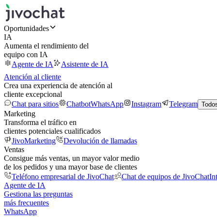
Oportunidades
IA
Aumenta el rendimiento del
equipo con IA
Agente de IA
Asistente de IA
Atención al cliente
Crea una experiencia de atención al
cliente excepcional
Chat para sitios
Chatbot
WhatsApp
Instagram
Telegram
Todos
Marketing
Transforma el tráfico en
clientes potenciales cualificados
JivoMarketing
Devolución de llamadas
Ventas
Consigue más ventas, un mayor valor medio
de los pedidos y una mayor base de clientes
Teléfono empresarial de JivoChat
Chat de equipos de JivoChat
In
Agente de IA
Gestiona las preguntas
más frecuentes
WhatsApp