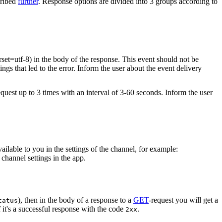
cribed
further
. Response options are divided into 3 groups according to
rset=utf-8) in the body of the response. This event should not be
ings that led to the error. Inform the user about the event delivery
equest up to 3 times with an interval of 3-60 seconds. Inform the user
vailable to you in the settings of the channel, for example:
channel settings in the app.
), then in the body of a response to a
GET
-request you will get a
tatus
 it's a successful response with the code
.
2xx