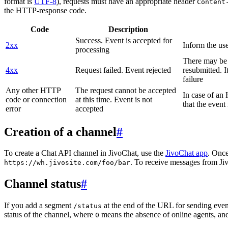
format is
UTF-8
), requests must have an appropriate header
Content
the HTTP-response code.
Code
Description
Success. Event is accepted for
2xx
Inform the use
processing
There may be a
4xx
Request failed. Event rejected
resubmitted. I
failure
Any other HTTP
The request cannot be accepted
In case of a
code or connection
at this time. Event is not
that the event
error
accepted
Creation of a channel
#
To create a Chat API channel in JivoChat, use the
JivoChat app
. Once
. To receive messages from Jiv
https://wh.jivosite.com/foo/bar
Channel status
#
If you add a segment
at the end of the URL for sending even
/status
status of the channel, where
means the absence of online agents, a
0