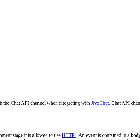
h the Chat API channel when integrating with
JivoChat
. Chat API chan
pment stage it is allowed to use
HTTP
). An event is contained in a bod