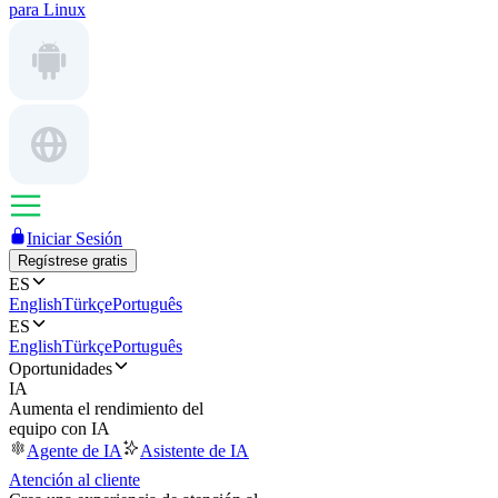
para Linux
Iniciar Sesión
Regístrese gratis
ES
English
Türkçe
Português
ES
English
Türkçe
Português
Oportunidades
IA
Aumenta el rendimiento del
equipo con IA
Agente de IA
Asistente de IA
Atención al cliente