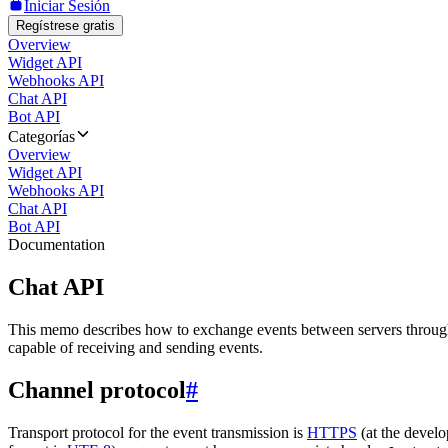
Iniciar Sesión
Regístrese gratis
Overview
Widget API
Webhooks API
Chat API
Bot API
Categorías
Overview
Widget API
Webhooks API
Chat API
Bot API
Documentation
Chat API
This memo describes how to exchange events between servers throug
capable of receiving and sending events.
Channel protocol
#
Transport protocol for the event transmission is
HTTPS
(at the develo