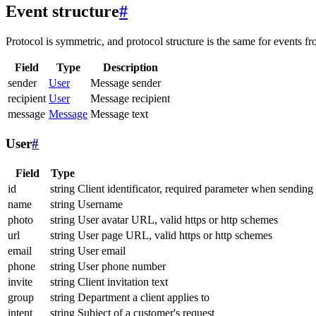
Event structure
#
Protocol is symmetric, and protocol structure is the same for events fr
Field
Type
Description
sender
User
Message sender
recipient
User
Message recipient
message
Message
Message text
User
#
Field
Type
id
string
Client identificator, required parameter when sending
name
string
Username
photo
string
User avatar URL, valid https or http schemes
url
string
User page URL, valid https or http schemes
email
string
User email
phone
string
User phone number
invite
string
Client invitation text
group
string
Department a client applies to
intent
string
Subject of a customer's request