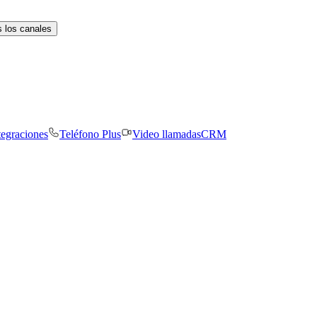
 los canales
tegraciones
Teléfono Plus
Video llamadas
CRM