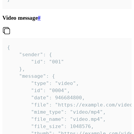
Video message
#
{

	"sender": {

		"id": "001"

	},

	"message": {

		"type": "video",

		"id": "0004",

		"date": 946684800,

		"file": "https://example.com/video.mp4",

		"mime_type": "video/mp4",

		"file_name": "video.mp4",

		"file_size": 1048576,

		"thumb": "https://example.com/video_thumb.png",
