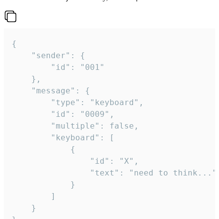
{

	"sender": {

		"id": "001"

	},

	"message": {

		"type": "keyboard",

		"id": "0009",

		"multiple": false,

		"keyboard": [

			{

				"id": "X",

				"text": "need to think..."

			}

		]

	}
