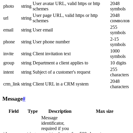
User avatar URL, valid https or http
2048
photo
string
schemes
symbols
User page URL, valid https or http
2048
url
string
schemes
символов
255
email
string
User email
symbols
2-15
phone
string
User phone number
symbols
1000
invite
string
Client invitation text
symbols
group
string
Department a client applies to
10 digits
255
intent
string
Subject of a customer's request
characters
2048
crm_link
string
Client URL in a CRM system
characters
Message
#
Field
Type
Description
Max size
Message
identificator,
required if you