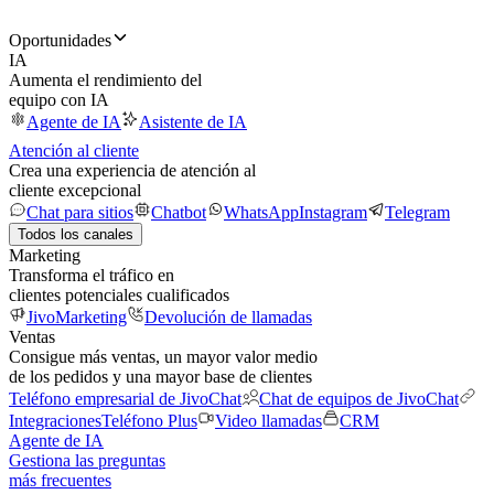
Oportunidades
IA
Aumenta el rendimiento del
equipo con IA
Agente de IA
Asistente de IA
Atención al cliente
Crea una experiencia de atención al
cliente excepcional
Chat para sitios
Chatbot
WhatsApp
Instagram
Telegram
Todos los canales
Marketing
Transforma el tráfico en
clientes potenciales cualificados
JivoMarketing
Devolución de llamadas
Ventas
Consigue más ventas, un mayor valor medio
de los pedidos y una mayor base de clientes
Teléfono empresarial de JivoChat
Chat de equipos de JivoChat
Integraciones
Teléfono Plus
Video llamadas
CRM
Agente de IA
Gestiona las preguntas
más frecuentes