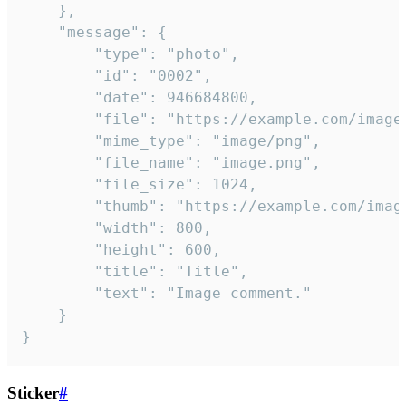
	},

	"message": {

		"type": "photo",

		"id": "0002",

		"date": 946684800,

		"file": "https://example.com/image.png",

		"mime_type": "image/png",

		"file_name": "image.png",

		"file_size": 1024,

		"thumb": "https://example.com/image_thumb.png",

		"width": 800,

		"height": 600,

		"title": "Title",

		"text": "Image comment."

	}

}
Sticker
#