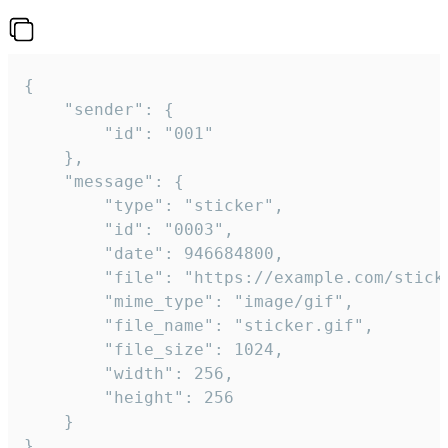
{

	"sender": {

		"id": "001"

	},

	"message": {

		"type": "sticker",

		"id": "0003",

		"date": 946684800,

		"file": "https://example.com/sticker.gif",

		"mime_type": "image/gif",

		"file_name": "sticker.gif",

		"file_size": 1024,

		"width": 256,

		"height": 256

	}

}