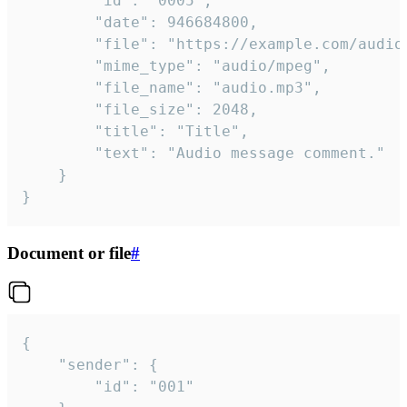
		"id": "0005",

		"date": 946684800,

		"file": "https://example.com/audio.mp3",

		"mime_type": "audio/mpeg",

		"file_name": "audio.mp3",

		"file_size": 2048,

		"title": "Title",

		"text": "Audio message comment."

	}

}
Document or file
#
{

	"sender": {

		"id": "001"
