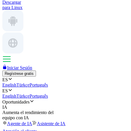
Descargar
para Linux
Iniciar Sesión
Regístrese gratis
ES
English
Türkçe
Português
ES
English
Türkçe
Português
Oportunidades
IA
Aumenta el rendimiento del
equipo con IA
Agente de IA
Asistente de IA