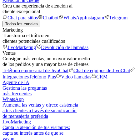
Atención al cliente
Crea una experiencia de atención al
cliente excepcional
Chat para sitios
Chatbot
WhatsApp
Instagram
Telegram
Todos los canales
Marketing
Transforma el tráfico en
clientes potenciales cualificados
JivoMarketing
Devolución de llamadas
Ventas
Consigue más ventas, un mayor valor medio
de los pedidos y una mayor base de clientes
Teléfono empresarial de JivoChat
Chat de equipos de JivoChat
Integraciones
Teléfono Plus
Video llamadas
CRM
Agente de IA
Gestiona las preguntas
más frecuentes
WhatsApp
Aumenta las ventas y ofrece asistencia
a tus clientes a través de su aplicación
de mensajería preferida
JivoMarketing
Capta la atención de tus visitantes:
capta su interés antes de que se
vayan