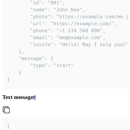
		"id": "001",

		"name": "John Doe",

		"photo": "https://example.com/me.jpg",

		"url": "https://example.com/",

		"phone": "+1 234 568 890",

		"email": "me@example.com",

		"invite": "Hello! May I help you?"

	},

	"message": {

		"type": "start"

	}

}
Text message
#
{
