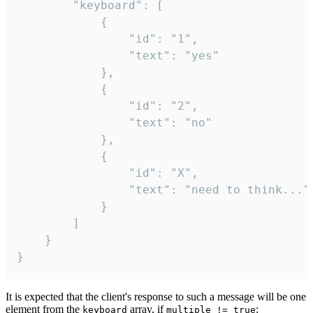
		"keyboard": [

			{

				"id": "1",

				"text": "yes"

			},

			{

				"id": "2",

				"text": "no"

			},

			{

				"id": "X",

				"text": "need to think..."

			}

		]

	}

}
It is expected that the client's response to such a message will be one
element from the
array, if
:
keyboard
multiple != true