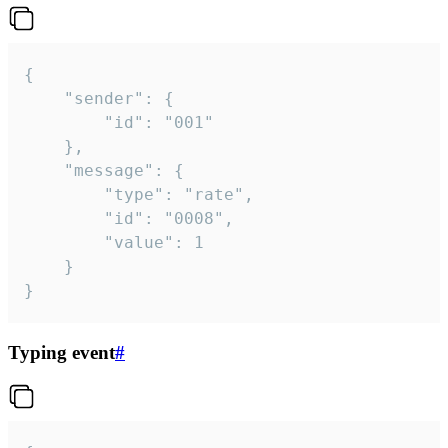
{

	"sender": {

		"id": "001"

	},

	"message": {

		"type": "rate",

		"id": "0008",

		"value": 1

	}

}
Typing event
#