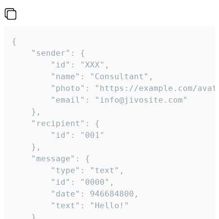
{

	"sender": {

		"id": "XXX",

		"name": "Consultant",

		"photo": "https://example.com/avatar.png",

		"email": "info@jivosite.com"

	},

	"recipient": {

		"id": "001"

	},

	"message": {

		"type": "text",

		"id": "0000",

		"date": 946684800,

		"text": "Hello!"

	}
