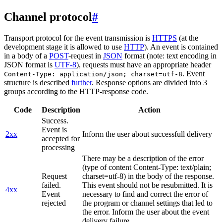
Channel protocol
#
Transport protocol for the event transmission is
HTTPS
(at the
development stage it is allowed to use
HTTP
). An event is contained
in a body of a
POST
-request in
JSON
format (note: text encoding in
JSON format is
UTF-8
), requests must have an appropriate header
. Event
Content-Type: application/json; charset=utf-8
structure is described
further
. Response options are divided into 3
groups according to the HTTP-response code.
Code
Description
Action
Success.
Event is
2xx
Inform the user about successfull delivery
accepted for
processing
There may be a description of the error
(type of content Content-Type: text/plain;
Request
charset=utf-8) in the body of the response.
failed.
This event should not be resubmitted. It is
4xx
Event
necessary to find and correct the error of
rejected
the program or channel settings that led to
the error. Inform the user about the event
delivery failure