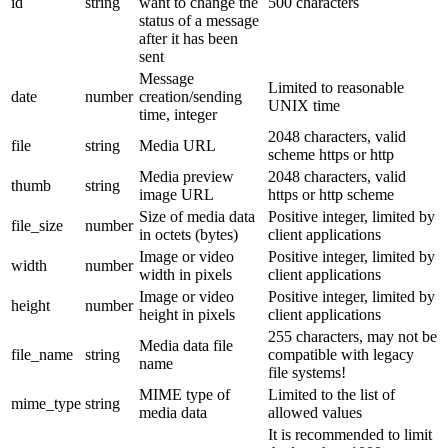
id
string
want to change the
500 characters
status of a message
after it has been
sent
Message
Limited to reasonable
date
number
creation/sending
UNIX time
time, integer
2048 characters, valid
file
string
Media URL
scheme https or http
Media preview
2048 characters, valid
thumb
string
image URL
https or http scheme
Size of media data
Positive integer, limited by
file_size
number
in octets (bytes)
client applications
Image or video
Positive integer, limited by
width
number
width in pixels
client applications
Image or video
Positive integer, limited by
height
number
height in pixels
client applications
255 characters, may not be
Media data file
file_name
string
compatible with legacy
name
file systems!
MIME type of
Limited to the list of
mime_type
string
media data
allowed values
It is recommended to limit