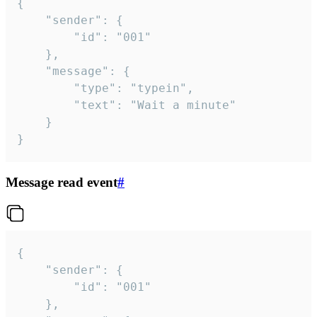
{

	"sender": {

		"id": "001"

	},

	"message": {

		"type": "typein",

		"text": "Wait a minute"

	}

}
Message read event
#
{

	"sender": {

		"id": "001"

	},
