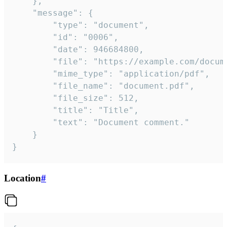
	},

	"message": {

		"type": "document",

		"id": "0006",

		"date": 946684800,

		"file": "https://example.com/document.pdf",

		"mime_type": "application/pdf",

		"file_name": "document.pdf",

		"file_size": 512,

		"title": "Title",

		"text": "Document comment."

	}

}
Location
#