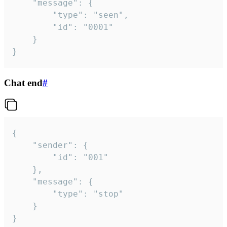
	"message": {

		"type": "seen",

		"id": "0001"

	}

}
Chat end
#
{

	"sender": {

		"id": "001"

	},

	"message": {

		"type": "stop"

	}

}