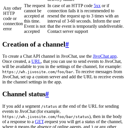
The request
In case of an HTTP code
5xx
or if
Any other
cannot be
connection fails it is recommended to
HTTP
accepted at
resend the request up to 3 times with an
code or
this time.
interval of 3-60 seconds. Inform the user
connection
Event is not
that the event is temporarily undeliverable.
error
accepted
Contact server support
Creation of a channel
#
To create a Chat API channel in JivoChat, use the
JivoChat app
.
Once created, a
URL
, that you can use to send events to JivoChat,
will be available to you in the settings of the channel, for example:
. To receive messages from
https://wh.jivosite.com/foo/bar
JivoChat, set up a custom server and add the URL to receive events
in the channel settings in the app.
Channel status
#
If you add a segment
at the end of the URL for sending
/status
events to JivoChat (for example,
), then in the body
https://wh.jivosite.com/foo/bar/status
of a response to a
GET
-request you will get a status of the channel,
where
means the absence of online agents, and
or any other
0
1