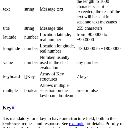
the length to 1000
characters - if it is
text
string
Message text
exceeded, the rest of the
text will be sent in
separate text messages
title
string
Message title
255 characters
Location latitude,
from -90.0000 to
latitude
number
real number
+90.0000
Location longitude,
longitude
number
-180.0000 to +180.0000
real number
Number, usually
value
number
used in the chat
any number
evaluation
Array of Key
keyboard
[]Key
7 keys
structures
Allows multiple
multiple
boolean
selection on the
true or false
keyboard, boolean
Key
#
It is mandatory for a key to have one structure field, both in the
request and response. See
example
for details. Priority of
keyboard