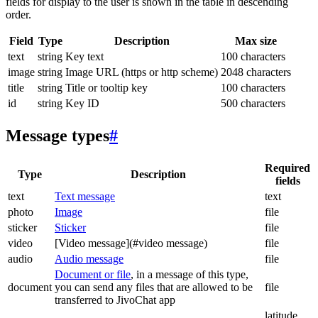
fields for display to the user is shown in the table in descending
order.
Field
Type
Description
Max size
text
string
Key text
100 characters
image
string
Image URL (https or http scheme)
2048 characters
title
string
Title or tooltip key
100 characters
id
string
Key ID
500 characters
Message types
#
Required
Type
Description
fields
text
Text message
text
photo
Image
file
sticker
Sticker
file
video
[Video message](#video message)
file
audio
Audio message
file
Document or file
, in a message of this type,
document
you can send any files that are allowed to be
file
transferred to JivoChat app
latitude