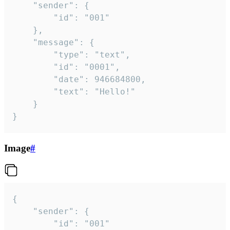
	"sender": {

		"id": "001"

	},

	"message": {

		"type": "text",

		"id": "0001",

		"date": 946684800,

		"text": "Hello!"

	}

}
Image
#
{

	"sender": {

		"id": "001"
