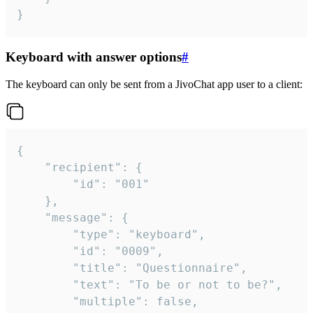
}
Keyboard with answer options
#
The keyboard can only be sent from a JivoChat app user to a client:
{

	"recipient": {

		"id": "001"

	},

	"message": {

		"type": "keyboard",

		"id": "0009",

		"title": "Questionnaire",

		"text": "To be or not to be?",

		"multiple": false,
