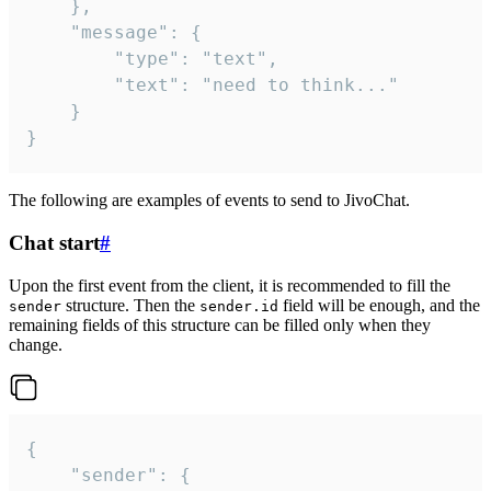
	},

	"message": {

		"type": "text",

		"text": "need to think..."

	}

}
The following are examples of events to send to JivoChat.
Chat start
#
Upon the first event from the client, it is recommended to fill the
structure. Then the
field will be enough, and the
sender
sender.id
remaining fields of this structure can be filled only when they
change.
{

	"sender": {
