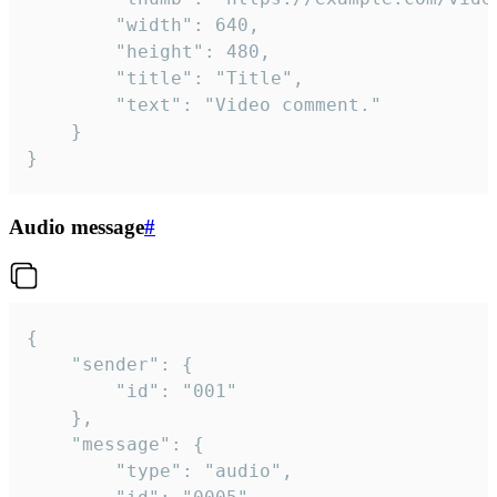
		"width": 640,

		"height": 480,

		"title": "Title",

		"text": "Video comment."

	}

}
Audio message
#
{

	"sender": {

		"id": "001"

	},

	"message": {

		"type": "audio",
