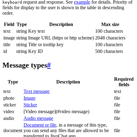
request and response. See
example
for details. Priority of
keyboard
fields for display to the user is shown in the table in descending
order.
Field
Type
Description
Max size
text
string
Key text
100 characters
image
string
Image URL (https or http scheme)
2048 characters
title
string
Title or tooltip key
100 characters
id
string
Key ID
500 characters
Message types
#
Required
Type
Description
fields
text
Text message
text
photo
Image
file
sticker
Sticker
file
video
[Video message](#video message)
file
audio
Audio message
file
Document or file
, in a message of this type,
document
you can send any files that are allowed to be
file
transferred to JivoChat app