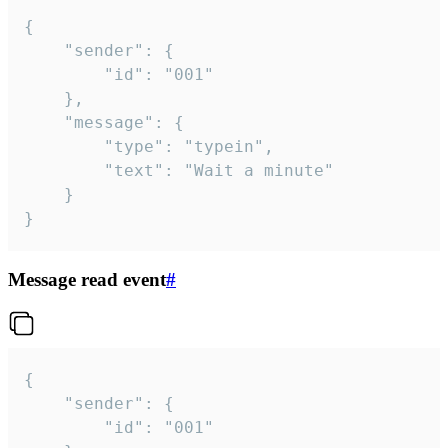
{

	"sender": {

		"id": "001"

	},

	"message": {

		"type": "typein",

		"text": "Wait a minute"

	}

}
Message read event
#
{

	"sender": {

		"id": "001"
