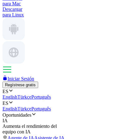
para Mac
Descargar
para Linux
Iniciar Sesión
Regístrese gratis
ES
English
Türkçe
Português
ES
English
Türkçe
Português
Oportunidades
IA
Aumenta el rendimiento del
equipo con IA
Agente de IA
Asistente de IA