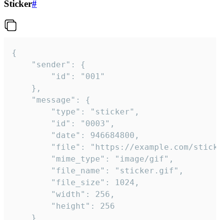
Sticker
#
{

	"sender": {

		"id": "001"

	},

	"message": {

		"type": "sticker",

		"id": "0003",

		"date": 946684800,

		"file": "https://example.com/sticker.gif",

		"mime_type": "image/gif",

		"file_name": "sticker.gif",

		"file_size": 1024,

		"width": 256,

		"height": 256

	}
