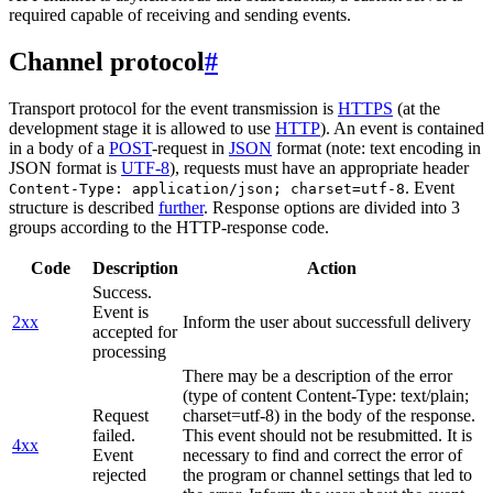
required capable of receiving and sending events.
Channel protocol
#
Transport protocol for the event transmission is
HTTPS
(at the
development stage it is allowed to use
HTTP
). An event is contained
in a body of a
POST
-request in
JSON
format (note: text encoding in
JSON format is
UTF-8
), requests must have an appropriate header
. Event
Content-Type: application/json; charset=utf-8
structure is described
further
. Response options are divided into 3
groups according to the HTTP-response code.
Code
Description
Action
Success.
Event is
2xx
Inform the user about successfull delivery
accepted for
processing
There may be a description of the error
(type of content Content-Type: text/plain;
Request
charset=utf-8) in the body of the response.
failed.
This event should not be resubmitted. It is
4xx
Event
necessary to find and correct the error of
rejected
the program or channel settings that led to