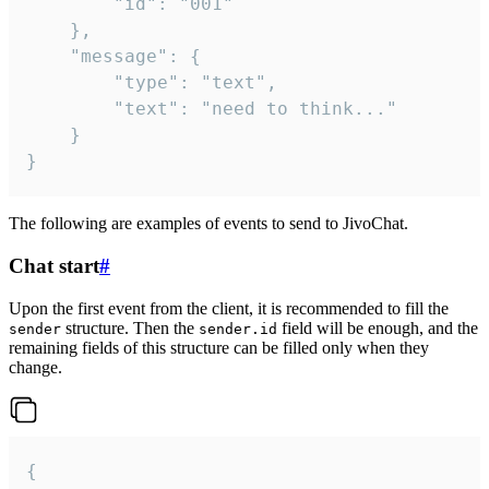
		"id": "001"

	},

	"message": {

		"type": "text",

		"text": "need to think..."

	}

}
The following are examples of events to send to JivoChat.
Chat start
#
Upon the first event from the client, it is recommended to fill the
structure. Then the
field will be enough, and the
sender
sender.id
remaining fields of this structure can be filled only when they
change.
{
