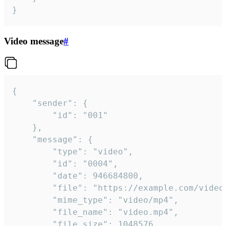
}
Video message
#
{

	"sender": {

		"id": "001"

	},

	"message": {

		"type": "video",

		"id": "0004",

		"date": 946684800,

		"file": "https://example.com/video.mp4",

		"mime_type": "video/mp4",

		"file_name": "video.mp4",

		"file_size": 1048576,
