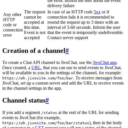
the error. Inform the user about the event
delivery failure
The request
In case of an HTTP code
5xx
or if
Any other
cannot be
connection fails it is recommended to
HTTP
accepted at
resend the request up to 3 times with an
code or
this time.
interval of 3-60 seconds. Inform the user
connection
Event is not
that the event is temporarily undeliverable.
error
accepted
Contact server support
Creation of a channel
#
To create a Chat API channel in JivoChat, use the
JivoChat app
.
Once created, a
URL
, that you can use to send events to JivoChat,
will be available to you in the settings of the channel, for example:
. To receive messages from
https://wh.jivosite.com/foo/bar
JivoChat, set up a custom server and add the URL to receive events
in the channel settings in the app.
Channel status
#
If you add a segment
at the end of the URL for sending
/status
events to JivoChat (for example,
), then in the body
https://wh.jivosite.com/foo/bar/status
of a response to a
GET
-request you will get a status of the channel,