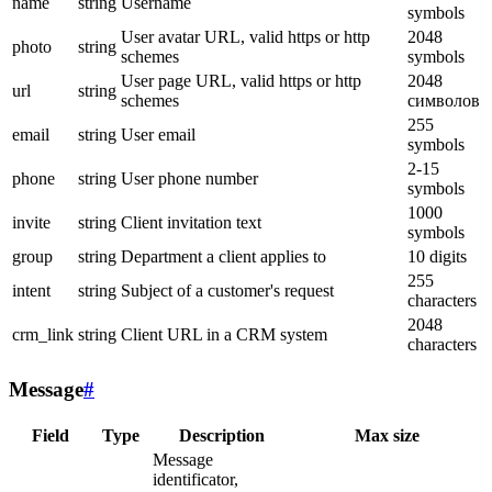
name
string
Username
symbols
User avatar URL, valid https or http
2048
photo
string
schemes
symbols
User page URL, valid https or http
2048
url
string
schemes
символов
255
email
string
User email
symbols
2-15
phone
string
User phone number
symbols
1000
invite
string
Client invitation text
symbols
group
string
Department a client applies to
10 digits
255
intent
string
Subject of a customer's request
characters
2048
crm_link
string
Client URL in a CRM system
characters
Message
#
Field
Type
Description
Max size
Message
identificator,