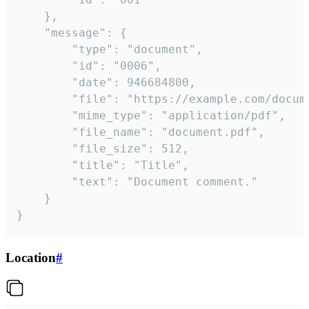
	},

	"message": {

		"type": "document",

		"id": "0006",

		"date": 946684800,

		"file": "https://example.com/document.pdf",

		"mime_type": "application/pdf",

		"file_name": "document.pdf",

		"file_size": 512,

		"title": "Title",

		"text": "Document comment."

	}

}
Location
#