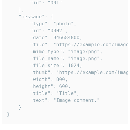
		"id": "001"

	},

	"message": {

		"type": "photo",

		"id": "0002",

		"date": 946684800,

		"file": "https://example.com/image.png",

		"mime_type": "image/png",

		"file_name": "image.png",

		"file_size": 1024,

		"thumb": "https://example.com/image_thumb.png",

		"width": 800,

		"height": 600,

		"title": "Title",

		"text": "Image comment."

	}

}