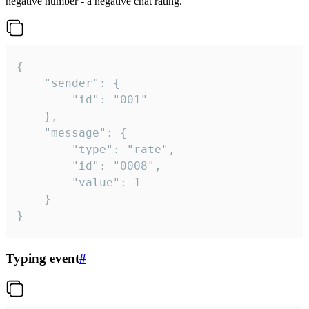
negative number - a negative chat rating.
{

	"sender": {

		"id": "001"

	},

	"message": {

		"type": "rate",

		"id": "0008",

		"value": 1

	}

}
Typing event
#