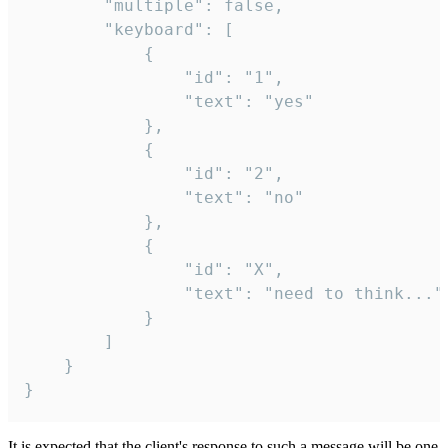
		"multiple": false,

		"keyboard": [

			{

				"id": "1",

				"text": "yes"

			},

			{

				"id": "2",

				"text": "no"

			},

			{

				"id": "X",

				"text": "need to think..."

			}

		]

	}

}
It is expected that the client's response to such a message will be one