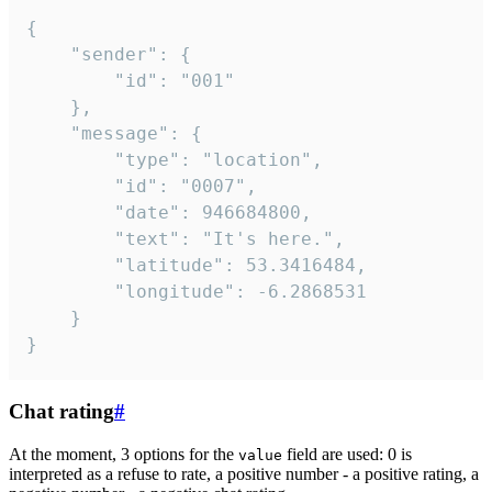
{

	"sender": {

		"id": "001"

	},

	"message": {

		"type": "location",

		"id": "0007",

		"date": 946684800,

		"text": "It's here.",

		"latitude": 53.3416484,

		"longitude": -6.2868531

	}

}
Chat rating
#
At the moment, 3 options for the
field are used: 0 is
value
interpreted as a refuse to rate, a positive number - a positive rating, a