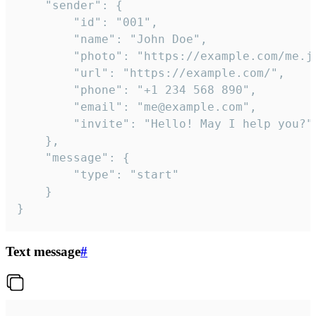
	"sender": {

		"id": "001",

		"name": "John Doe",

		"photo": "https://example.com/me.jpg",

		"url": "https://example.com/",

		"phone": "+1 234 568 890",

		"email": "me@example.com",

		"invite": "Hello! May I help you?"

	},

	"message": {

		"type": "start"

	}

}
Text message
#