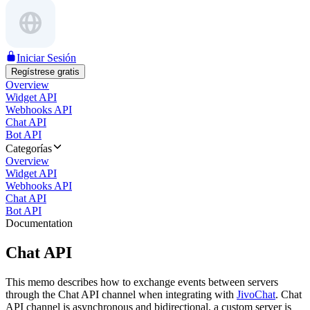
Iniciar Sesión
Regístrese gratis
Overview
Widget API
Webhooks API
Chat API
Bot API
Categorías
Overview
Widget API
Webhooks API
Chat API
Bot API
Documentation
Chat API
This memo describes how to exchange events between servers
through the Chat API channel when integrating with
JivoChat
. Chat
API channel is asynchronous and bidirectional, a custom server is