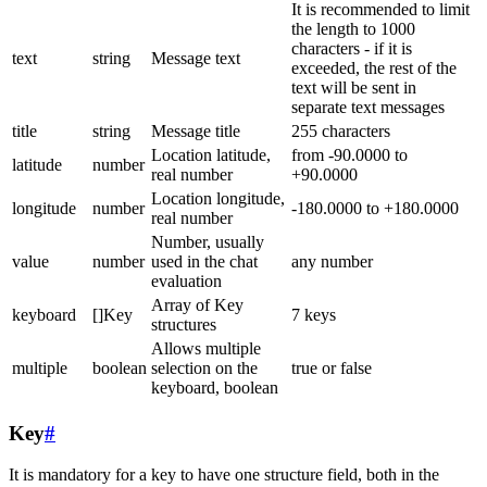
It is recommended to limit
the length to 1000
characters - if it is
text
string
Message text
exceeded, the rest of the
text will be sent in
separate text messages
title
string
Message title
255 characters
Location latitude,
from -90.0000 to
latitude
number
real number
+90.0000
Location longitude,
longitude
number
-180.0000 to +180.0000
real number
Number, usually
value
number
used in the chat
any number
evaluation
Array of Key
keyboard
[]Key
7 keys
structures
Allows multiple
multiple
boolean
selection on the
true or false
keyboard, boolean
Key
#
It is mandatory for a key to have one structure field, both in the