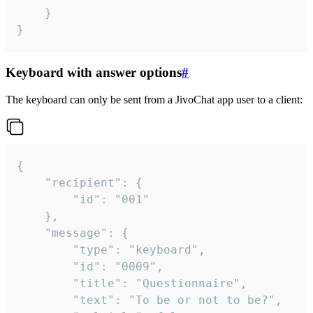
	}

}
Keyboard with answer options
#
The keyboard can only be sent from a JivoChat app user to a client:
{

	"recipient": {

		"id": "001"

	},

	"message": {

		"type": "keyboard",

		"id": "0009",

		"title": "Questionnaire",

		"text": "To be or not to be?",
