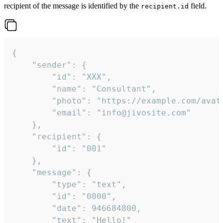
recipient of the message is identified by the
field.
recipient.id
{

	"sender": {

		"id": "XXX",

		"name": "Consultant",

		"photo": "https://example.com/avatar.png",

		"email": "info@jivosite.com"

	},

	"recipient": {

		"id": "001"

	},

	"message": {

		"type": "text",

		"id": "0000",

		"date": 946684800,

		"text": "Hello!"
