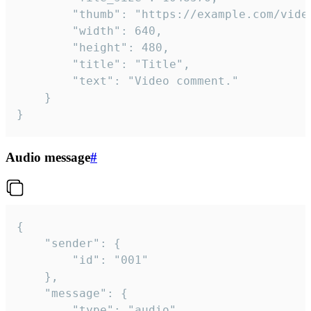
		"thumb": "https://example.com/video_thumb.png",

		"width": 640,

		"height": 480,

		"title": "Title",

		"text": "Video comment."

	}

}
Audio message
#
{

	"sender": {

		"id": "001"

	},

	"message": {

		"type": "audio",
