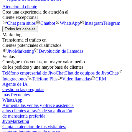
Atención al cliente
Crea una experiencia de atención al
cliente excepcional
Chat para sitios
Chatbot
WhatsApp
Instagram
Telegram
Todos los canales
Marketing
Transforma el tráfico en
clientes potenciales cualificados
JivoMarketing
Devolución de llamadas
Ventas
Consigue más ventas, un mayor valor medio
de los pedidos y una mayor base de clientes
Teléfono empresarial de JivoChat
Chat de equipos de JivoChat
Integraciones
Teléfono Plus
Video llamadas
CRM
Agente de IA
Gestiona las preguntas
más frecuentes
WhatsApp
Aumenta las ventas y ofrece asistencia
a tus clientes a través de su aplicación
de mensajería preferida
JivoMarketing
Capta la atención de tus visitantes:
capta su interés antes de que se