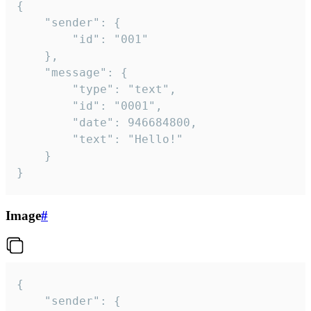
{

	"sender": {

		"id": "001"

	},

	"message": {

		"type": "text",

		"id": "0001",

		"date": 946684800,

		"text": "Hello!"

	}

}
Image
#
{

	"sender": {
