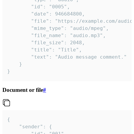
		"id": "0005",

		"date": 946684800,

		"file": "https://example.com/audio.mp3",

		"mime_type": "audio/mpeg",

		"file_name": "audio.mp3",

		"file_size": 2048,

		"title": "Title",

		"text": "Audio message comment."

	}

}
Document or file
#
{

	"sender": {

		"id": "001"
