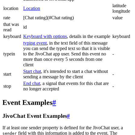
latitude
location
Location
longitude
rate
[Chat rating](#Chat rating)
value
that was
id
read
keyboard
Keyboard with options
, details in the example
keyboard
typing event
, in the text field of this message
you can send the typed text so that it is visible
typein
to the JivoChat app user. Send this event no
-
more than once every 5 seconds from one
client
Start chat
, it's intended to start a chat without
start
-
sending a message by the client
End chat
, a signal that events for this chat are
stop
-
no longer accepted
Event Examples
#
JivoChat Event Examples
#
If at least one sender property is defined for the JivoChat user, a
field with this information is added to the event. The
sender