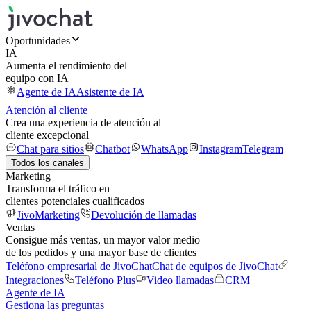
Oportunidades
IA
Aumenta el rendimiento del
equipo con IA
Agente de IA
Asistente de IA
Atención al cliente
Crea una experiencia de atención al
cliente excepcional
Chat para sitios
Chatbot
WhatsApp
Instagram
Telegram
Todos los canales
Marketing
Transforma el tráfico en
clientes potenciales cualificados
JivoMarketing
Devolución de llamadas
Ventas
Consigue más ventas, un mayor valor medio
de los pedidos y una mayor base de clientes
Teléfono empresarial de JivoChat
Chat de equipos de JivoChat
Integraciones
Teléfono Plus
Video llamadas
CRM
Agente de IA
Gestiona las preguntas