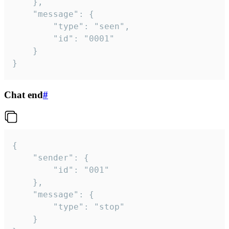
	},

	"message": {

		"type": "seen",

		"id": "0001"

	}

}
Chat end
#
{

	"sender": {

		"id": "001"

	},

	"message": {

		"type": "stop"

	}
