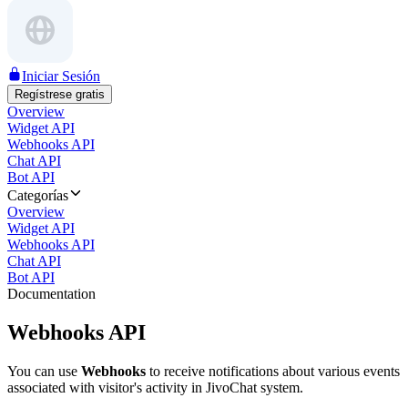
Iniciar Sesión
Regístrese gratis
Overview
Widget API
Webhooks API
Chat API
Bot API
Categorías
Overview
Widget API
Webhooks API
Chat API
Bot API
Documentation
Webhooks API
You can use
Webhooks
to receive notifications about various events
associated with visitor's activity in JivoChat system.