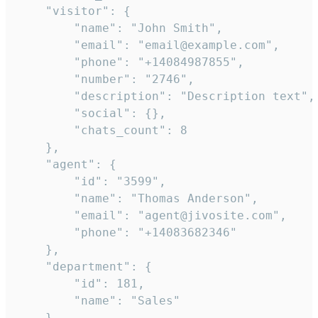
    "visitor": {

        "name": "John Smith",

        "email": "email@example.com",

        "phone": "+14084987855",

        "number": "2746",

        "description": "Description text",

        "social": {},

        "chats_count": 8

    },

    "agent": {

        "id": "3599",

        "name": "Thomas Anderson",

        "email": "agent@jivosite.com",

        "phone": "+14083682346"

    },

    "department": {

        "id": 181,

        "name": "Sales"

    },
