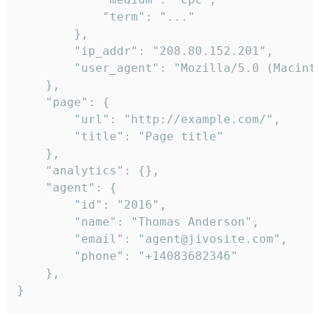
            "term": "..."

        },

        "ip_addr": "208.80.152.201",

        "user_agent": "Mozilla/5.0 (Macint
    },

    "page": {

        "url": "http://example.com/",

        "title": "Page title"

    },

    "analytics": {},

    "agent": {

        "id": "2016",

        "name": "Thomas Anderson",

        "email": "agent@jivosite.com",

        "phone": "+14083682346"

    },

}