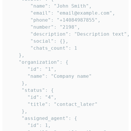
        "name": "John Smith",

        "email": "email@example.com",

        "phone": "+14084987855",

        "number": "2198",

        "description": "Description text",

        "social": {},

        "chats_count": 1

    },

    "organization": {

       "id": "1",

       "name": "Company name"

     },

     "status": {

       "id": "4",

       "title": "contact_later"

     },

     "assigned_agent": {

       "id": 1,
