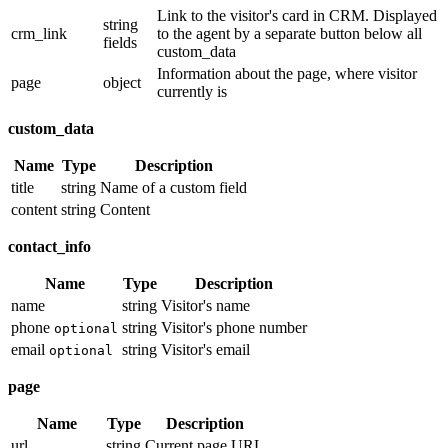
Link to the visitor's card in CRM. Displayed
string
crm_link
to the agent by a separate button below all
fields
custom_data
Information about the page, where visitor
page
object
currently is
custom_data
Name
Type
Description
title
string
Name of a custom field
content
string
Content
contact_info
Name
Type
Description
name
string
Visitor's name
phone
string
Visitor's phone number
optional
email
string
Visitor's email
optional
page
Name
Type
Description
url
string
Current page URL