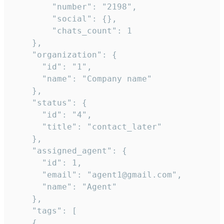
        "number": "2198",

        "social": {},

        "chats_count": 1

    },

    "organization": {

      "id": "1",

      "name": "Company name"

    },

    "status": {

      "id": "4",

      "title": "contact_later"

    },

    "assigned_agent": {

      "id": 1,

      "email": "agent1@gmail.com",

      "name": "Agent"

    },

    "tags": [

    {
