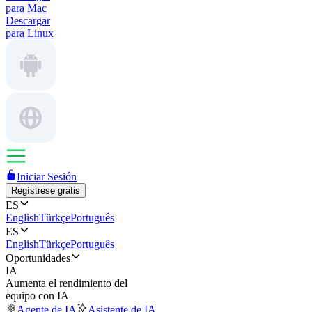
para Mac
Descargar
para Linux
Iniciar Sesión
Regístrese gratis
ES
English
Türkçe
Português
ES
English
Türkçe
Português
Oportunidades
IA
Aumenta el rendimiento del
equipo con IA
Agente de IA
Asistente de IA