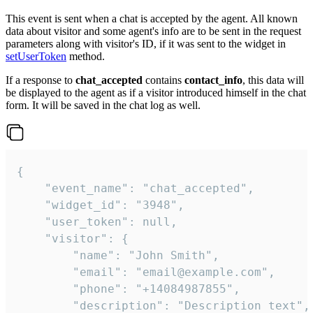
This event is sent when a chat is accepted by the agent. All known
data about visitor and some agent's info are to be sent in the request
parameters along with visitor's ID, if it was sent to the widget in
setUserToken
method.
If a response to
chat_accepted
contains
contact_info
, this data will
be displayed to the agent as if a visitor introduced himself in the chat
form. It will be saved in the chat log as well.
{

    "event_name": "chat_accepted",

    "widget_id": "3948",

    "user_token": null,

    "visitor": {

        "name": "John Smith",

        "email": "email@example.com",

        "phone": "+14084987855",

        "description": "Description text",
