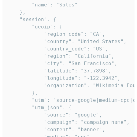
        "name": "Sales"

    },

    "session": {

        "geoip": {

            "region_code": "CA",

            "country": "United States",

            "country_code": "US",

            "region": "California",

            "city": "San Francisco",

            "latitude": "37.7898",

            "longitude": "-122.3942",

            "organization": "Wikimedia Foun
        },

        "utm": "source=google|medium=cpc|c
        "utm_json": {

            "source": "google",

            "campaign": "campaign_name",

            "content": "banner",

            "medium": "cpc",
