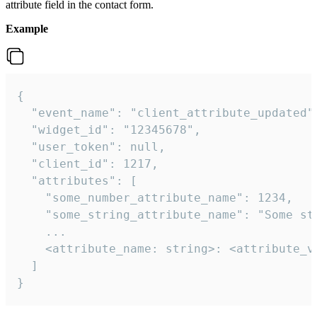
attribute field in the contact form.
Example
{

  "event_name": "client_attribute_updated",
  "widget_id": "12345678",

  "user_token": null,

  "client_id": 1217,

  "attributes": [

    "some_number_attribute_name": 1234,

    "some_string_attribute_name": "Some str
    ...

    <attribute_name: string>: <attribute_va
  ]

}