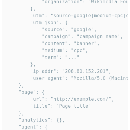
            "organization": "Wikimedia Foun
        },

        "utm": "source=google|medium=cpc|c
        "utm_json": {

            "source": "google",

            "campaign": "campaign_name",

            "content": "banner",

            "medium": "cpc",

            "term": "..."

        },

        "ip_addr": "208.80.152.201",

        "user_agent": "Mozilla/5.0 (Macint
    },

    "page": {

        "url": "http://example.com/",

        "title": "Page title"

    },

    "analytics": {},

    "agent": {
