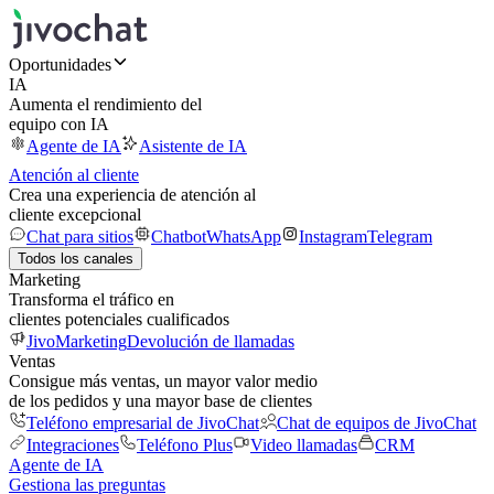
Oportunidades
IA
Aumenta el rendimiento del
equipo con IA
Agente de IA
Asistente de IA
Atención al cliente
Crea una experiencia de atención al
cliente excepcional
Chat para sitios
Chatbot
WhatsApp
Instagram
Telegram
Todos los canales
Marketing
Transforma el tráfico en
clientes potenciales cualificados
JivoMarketing
Devolución de llamadas
Ventas
Consigue más ventas, un mayor valor medio
de los pedidos y una mayor base de clientes
Teléfono empresarial de JivoChat
Chat de equipos de JivoChat
Integraciones
Teléfono Plus
Video llamadas
CRM
Agente de IA
Gestiona las preguntas