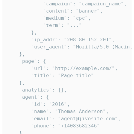
            "campaign": "campaign_name",

            "content": "banner",

            "medium": "cpc",

            "term": "..."

        },

        "ip_addr": "208.80.152.201",

        "user_agent": "Mozilla/5.0 (Macint
    },

    "page": {

        "url": "http://example.com/",

        "title": "Page title"

    },

    "analytics": {},

    "agent": {

        "id": "2016",

        "name": "Thomas Anderson",

        "email": "agent@jivosite.com",

        "phone": "+14083682346"

    },
