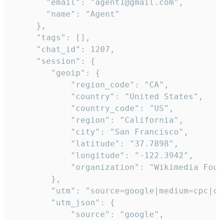
       "email": "agent1@gmail.com",

       "name": "Agent"

     },

     "tags": [],

     "chat_id": 1207,

     "session": {

        "geoip": {

            "region_code": "CA",

            "country": "United States",

            "country_code": "US",

            "region": "California",

            "city": "San Francisco",

            "latitude": "37.7898",

            "longitude": "-122.3942",

            "organization": "Wikimedia Foun
        },

        "utm": "source=google|medium=cpc|c
        "utm_json": {

            "source": "google",
