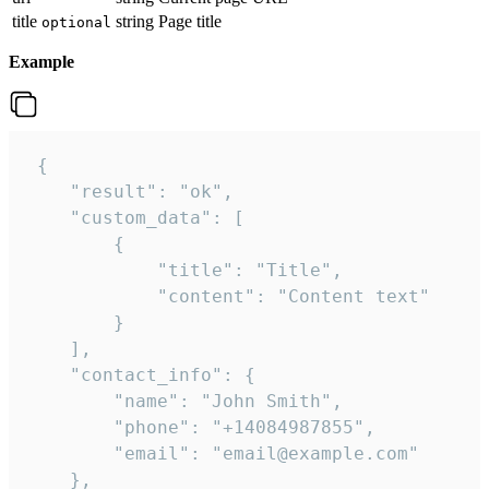
title
string
Page title
optional
Example
 {

    "result": "ok",

    "custom_data": [

        {

            "title": "Title",

            "content": "Content text"

        }

    ],

    "contact_info": {

        "name": "John Smith",

        "phone": "+14084987855",

        "email": "email@example.com"

    },
