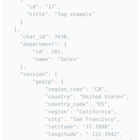
      "id": "17",

      "title": "Tag example"

    }

  ],

    "chat_id": 7636,

    "department": {

        "id": 281,

        "name": "Sales"

    },

    "session": {

        "geoip": {

            "region_code": "CA",

            "country": "United States",

            "country_code": "US",

            "region": "California",

            "city": "San Francisco",

            "latitude": "37.7898",

            "longitude": "-122.3942",
