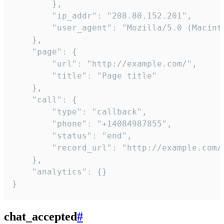
        },

        "ip_addr": "208.80.152.201",

        "user_agent": "Mozilla/5.0 (Macint
    },

    "page": {

        "url": "http://example.com/",

        "title": "Page title"

    },

    "call": {

        "type": "callback",

        "phone": "+14084987855",

        "status": "end",

        "record_url": "http://example.com/r
    },

    "analytics": {}

}
chat_accepted
#