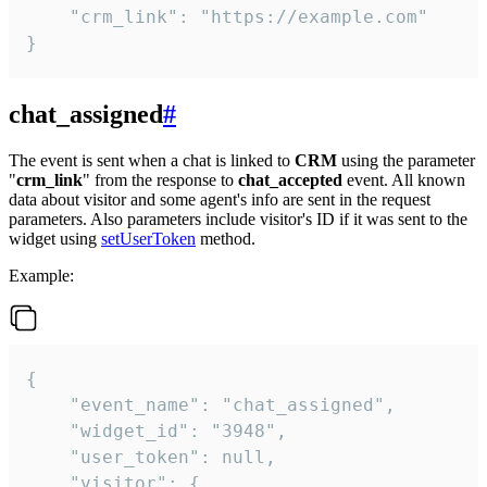
    "crm_link": "https://example.com"

}
chat_assigned
#
The event is sent when a chat is linked to
CRM
using the parameter
"
crm_link
" from the response to
chat_accepted
event. All known
data about visitor and some agent's info are sent in the request
parameters. Also parameters include visitor's ID if it was sent to the
widget using
setUserToken
method.
Example:
{

    "event_name": "chat_assigned",

    "widget_id": "3948",

    "user_token": null,

    "visitor": {
