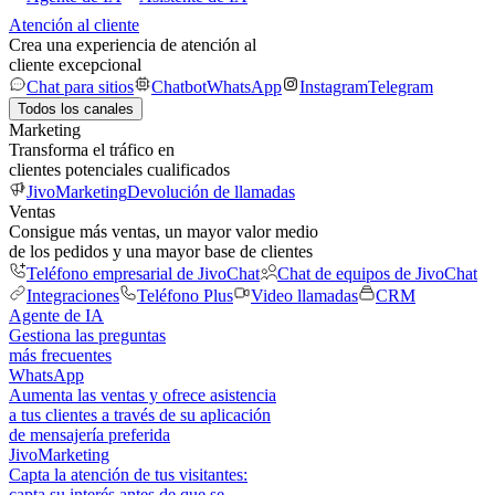
Atención al cliente
Crea una experiencia de atención al
cliente excepcional
Chat para sitios
Chatbot
WhatsApp
Instagram
Telegram
Todos los canales
Marketing
Transforma el tráfico en
clientes potenciales cualificados
JivoMarketing
Devolución de llamadas
Ventas
Consigue más ventas, un mayor valor medio
de los pedidos y una mayor base de clientes
Teléfono empresarial de JivoChat
Chat de equipos de JivoChat
Integraciones
Teléfono Plus
Video llamadas
CRM
Agente de IA
Gestiona las preguntas
más frecuentes
WhatsApp
Aumenta las ventas y ofrece asistencia
a tus clientes a través de su aplicación
de mensajería preferida
JivoMarketing
Capta la atención de tus visitantes:
capta su interés antes de que se