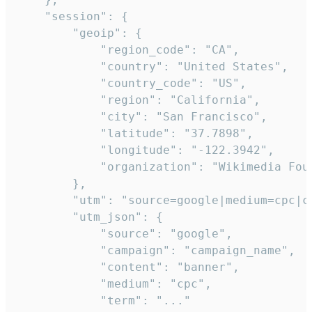
    "session": {

        "geoip": {

            "region_code": "CA",

            "country": "United States",

            "country_code": "US",

            "region": "California",

            "city": "San Francisco",

            "latitude": "37.7898",

            "longitude": "-122.3942",

            "organization": "Wikimedia Foun
        },

        "utm": "source=google|medium=cpc|c
        "utm_json": {

            "source": "google",

            "campaign": "campaign_name",

            "content": "banner",

            "medium": "cpc",

            "term": "..."
