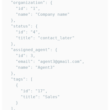
  "organization": {

    "id": "1",

    "name": "Company name"

  },

  "status": {

    "id": "4",

    "title": "contact_later"

  },

  "assigned_agent": {

    "id": 3,

    "email": "agent3@gmail.com",

    "name": "Agent3"

  },

  "tags": [

    {

      "id": "17",

      "title": "Sales"

    }

  ],
