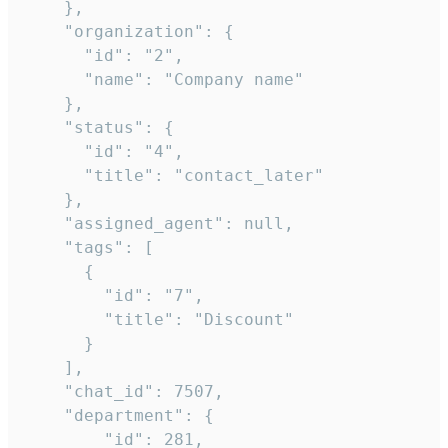
    },

    "organization": {

      "id": "2",

      "name": "Company name"

    },

    "status": {

      "id": "4",

      "title": "contact_later"

    },

    "assigned_agent": null,

    "tags": [

      {

        "id": "7",

        "title": "Discount"

      }

    ],

    "chat_id": 7507,

    "department": {

        "id": 281,
