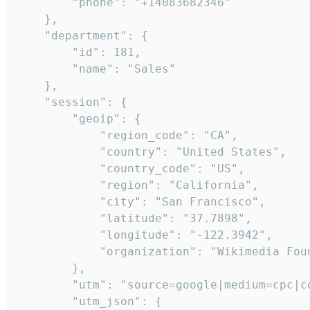
        "phone": "+14083682346"

    },

    "department": {

        "id": 181,

        "name": "Sales"

    },

    "session": {

        "geoip": {

            "region_code": "CA",

            "country": "United States",

            "country_code": "US",

            "region": "California",

            "city": "San Francisco",

            "latitude": "37.7898",

            "longitude": "-122.3942",

            "organization": "Wikimedia Foun
        },

        "utm": "source=google|medium=cpc|c
        "utm_json": {
