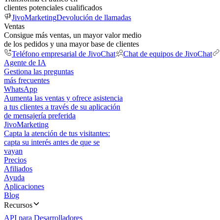
clientes potenciales cualificados
JivoMarketing
Devolución de llamadas
Ventas
Consigue más ventas, un mayor valor medio
de los pedidos y una mayor base de clientes
Teléfono empresarial de JivoChat
Chat de equipos de JivoChat
Agente de IA
Gestiona las preguntas
más frecuentes
WhatsApp
Aumenta las ventas y ofrece asistencia
a tus clientes a través de su aplicación
de mensajería preferida
JivoMarketing
Capta la atención de tus visitantes:
capta su interés antes de que se
vayan
Precios
Afiliados
Ayuda
Aplicaciones
Blog
Recursos
API para Desarrolladores