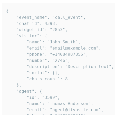
{

    "event_name": "call_event",

    "chat_id": 4398,

    "widget_id": "2853",

    "visitor": {

        "name": "John Smith",

        "email": "email@example.com",

        "phone": "+14084987855",

        "number": "2746",

        "description": "Description text",

        "social": {},

        "chats_count": 8

    },

    "agent": {

        "id": "3599",

        "name": "Thomas Anderson",

        "email": "agent@jivosite.com",
