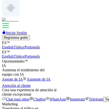
Iniciar Sesión
Regístrese gratis
ES
English
Türkçe
Português
ES
English
Türkçe
Português
Oportunidades
IA
Aumenta el rendimiento del
equipo con IA
Agente de IA
Asistente de IA
Atención al cliente
Crea una experiencia de atención al
cliente excepcional
Chat para sitios
Chatbot
WhatsApp
Instagram
Telegram
To
Marketing
Transforma el tráfico en