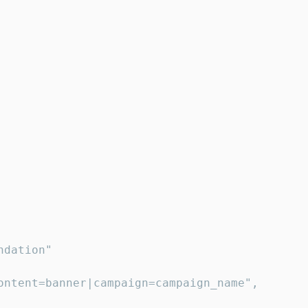
dation"

ontent=banner|campaign=campaign_name",
