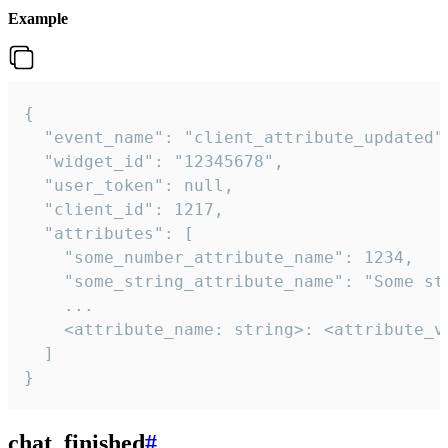
Example
{

  "event_name": "client_attribute_updated",
  "widget_id": "12345678",

  "user_token": null,

  "client_id": 1217,

  "attributes": [

    "some_number_attribute_name": 1234,

    "some_string_attribute_name": "Some str
    ...

    <attribute_name: string>: <attribute_va
  ]

}
chat_finished
#