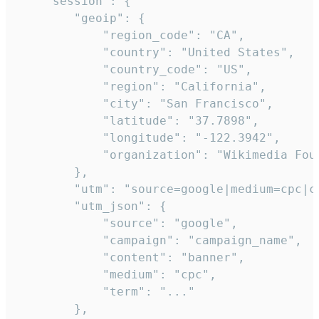
    "session": {

        "geoip": {

            "region_code": "CA",

            "country": "United States",

            "country_code": "US",

            "region": "California",

            "city": "San Francisco",

            "latitude": "37.7898",

            "longitude": "-122.3942",

            "organization": "Wikimedia Foun
        },

        "utm": "source=google|medium=cpc|c
        "utm_json": {

            "source": "google",

            "campaign": "campaign_name",

            "content": "banner",

            "medium": "cpc",

            "term": "..."

        },
