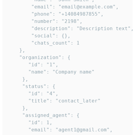
        "email": "email@example.com",

        "phone": "+14084987855",

        "number": "2198",

        "description": "Description text",

        "social": {},

        "chats_count": 1

    },

    "organization": {

       "id": "1",

       "name": "Company name"

     },

     "status": {

       "id": "4",

       "title": "contact_later"

     },

     "assigned_agent": {

       "id": 1,

       "email": "agent1@gmail.com",
