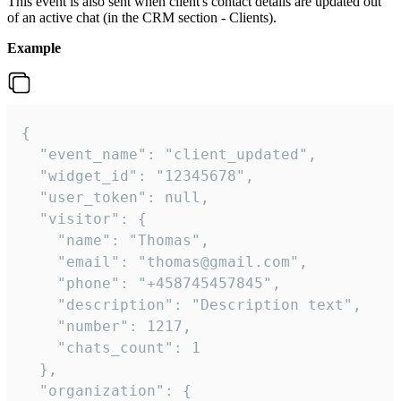
This event is also sent when client's contact details are updated out
of an active chat (in the CRM section - Clients).
Example
{

  "event_name": "client_updated",

  "widget_id": "12345678",

  "user_token": null,

  "visitor": {

    "name": "Thomas",

    "email": "thomas@gmail.com",

    "phone": "+458745457845",

    "description": "Description text",

    "number": 1217,

    "chats_count": 1

  },

  "organization": {
