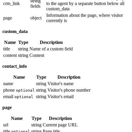
string
crm_link
to the agent by a separate button below all
fields
custom_data
Information about the page, where visitor
page
object
currently is
custom_data
Name
Type
Description
title
string
Name of a custom field
content
string
Content
contact_info
Name
Type
Description
name
string
Visitor's name
phone
string
Visitor's phone number
optional
email
string
Visitor's email
optional
page
Name
Type
Description
url
string
Current page URL
title
string
Page title
optional