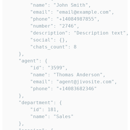
        "name": "John Smith",

        "email": "email@example.com",

        "phone": "+14084987855",

        "number": "2746",

        "description": "Description text",

        "social": {},

        "chats_count": 8

    },

    "agent": {

        "id": "3599",

        "name": "Thomas Anderson",

        "email": "agent@jivosite.com",

        "phone": "+14083682346"

    },

    "department": {

        "id": 181,

        "name": "Sales"

    },
