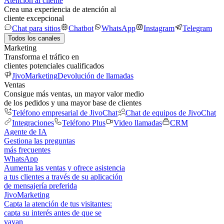
Atención al cliente
Crea una experiencia de atención al
cliente excepcional
Chat para sitios
Chatbot
WhatsApp
Instagram
Telegram
Todos los canales
Marketing
Transforma el tráfico en
clientes potenciales cualificados
JivoMarketing
Devolución de llamadas
Ventas
Consigue más ventas, un mayor valor medio
de los pedidos y una mayor base de clientes
Teléfono empresarial de JivoChat
Chat de equipos de JivoChat
Integraciones
Teléfono Plus
Video llamadas
CRM
Agente de IA
Gestiona las preguntas
más frecuentes
WhatsApp
Aumenta las ventas y ofrece asistencia
a tus clientes a través de su aplicación
de mensajería preferida
JivoMarketing
Capta la atención de tus visitantes:
capta su interés antes de que se
vayan