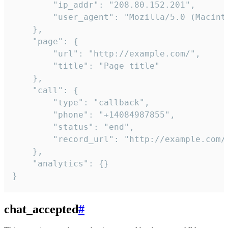
        "ip_addr": "208.80.152.201",

        "user_agent": "Mozilla/5.0 (Macint
    },

    "page": {

        "url": "http://example.com/",

        "title": "Page title"

    },

    "call": {

        "type": "callback",

        "phone": "+14084987855",

        "status": "end",

        "record_url": "http://example.com/r
    },

    "analytics": {}

}
chat_accepted
#