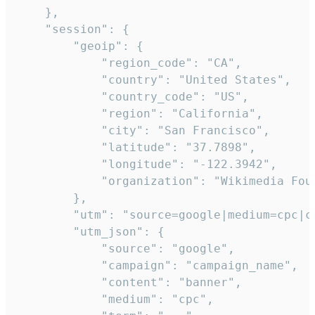
    },

    "session": {

        "geoip": {

            "region_code": "CA",

            "country": "United States",

            "country_code": "US",

            "region": "California",

            "city": "San Francisco",

            "latitude": "37.7898",

            "longitude": "-122.3942",

            "organization": "Wikimedia Foun
        },

        "utm": "source=google|medium=cpc|c
        "utm_json": {

            "source": "google",

            "campaign": "campaign_name",

            "content": "banner",

            "medium": "cpc",
