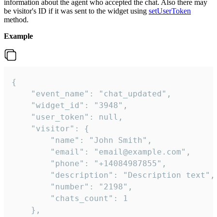
information about the agent who accepted the chat. Also there may
be visitor's ID if it was sent to the widget using
setUserToken
method.
Example
{

    "event_name": "chat_updated",

    "widget_id": "3948",

    "user_token": null,

    "visitor": {

        "name": "John Smith",

        "email": "email@example.com",

        "phone": "+14084987855",

        "description": "Description text",

        "number": "2198",

        "chats_count": 1

    },
