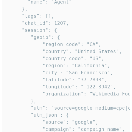
       "name": "Agent"

     },

     "tags": [],

     "chat_id": 1207,

     "session": {

        "geoip": {

            "region_code": "CA",

            "country": "United States",

            "country_code": "US",

            "region": "California",

            "city": "San Francisco",

            "latitude": "37.7898",

            "longitude": "-122.3942",

            "organization": "Wikimedia Foun
        },

        "utm": "source=google|medium=cpc|c
        "utm_json": {

            "source": "google",

            "campaign": "campaign_name",
