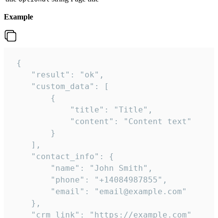
Example
 {

    "result": "ok",

    "custom_data": [

        {

            "title": "Title",

            "content": "Content text"

        }

    ],

    "contact_info": {

        "name": "John Smith",

        "phone": "+14084987855",

        "email": "email@example.com"

    },

    "crm_link": "https://example.com"
