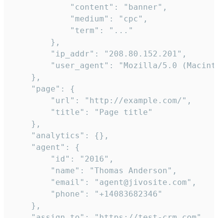
            "content": "banner",

            "medium": "cpc",

            "term": "..."

        },

        "ip_addr": "208.80.152.201",

        "user_agent": "Mozilla/5.0 (Macint
    },

    "page": {

        "url": "http://example.com/",

        "title": "Page title"

    },

    "analytics": {},

    "agent": {

        "id": "2016",

        "name": "Thomas Anderson",

        "email": "agent@jivosite.com",

        "phone": "+14083682346"

    },

    "assign_to": "https://test-crm.com",
