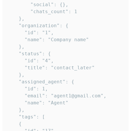
        "social": {},

        "chats_count": 1

    },

    "organization": {

      "id": "1",

      "name": "Company name"

    },

    "status": {

      "id": "4",

      "title": "contact_later"

    },

    "assigned_agent": {

      "id": 1,

      "email": "agent1@gmail.com",

      "name": "Agent"

    },

    "tags": [

    {

      "id": "17",
