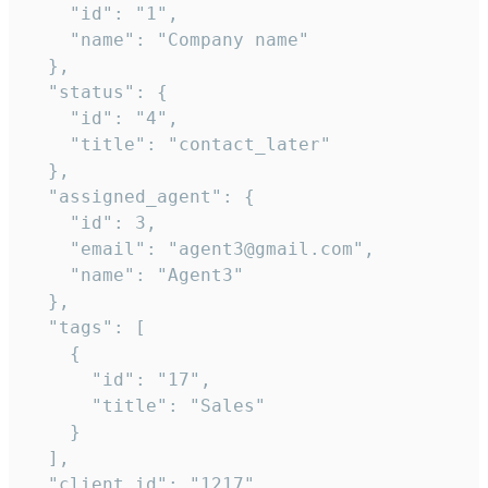
    "id": "1",

    "name": "Company name"

  },

  "status": {

    "id": "4",

    "title": "contact_later"

  },

  "assigned_agent": {

    "id": 3,

    "email": "agent3@gmail.com",

    "name": "Agent3"

  },

  "tags": [

    {

      "id": "17",

      "title": "Sales"

    }

  ],

  "client_id": "1217"
