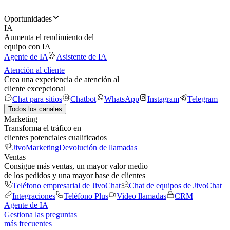
Oportunidades
IA
Aumenta el rendimiento del
equipo con IA
Agente de IA
Asistente de IA
Atención al cliente
Crea una experiencia de atención al
cliente excepcional
Chat para sitios
Chatbot
WhatsApp
Instagram
Telegram
Todos los canales
Marketing
Transforma el tráfico en
clientes potenciales cualificados
JivoMarketing
Devolución de llamadas
Ventas
Consigue más ventas, un mayor valor medio
de los pedidos y una mayor base de clientes
Teléfono empresarial de JivoChat
Chat de equipos de JivoChat
Integraciones
Teléfono Plus
Video llamadas
CRM
Agente de IA
Gestiona las preguntas
más frecuentes