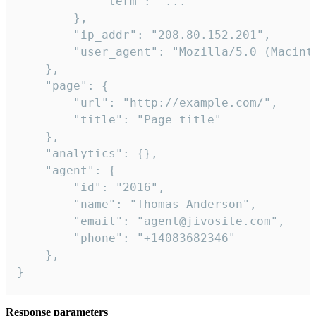
            "term": "..."

        },

        "ip_addr": "208.80.152.201",

        "user_agent": "Mozilla/5.0 (Macint
    },

    "page": {

        "url": "http://example.com/",

        "title": "Page title"

    },

    "analytics": {},

    "agent": {

        "id": "2016",

        "name": "Thomas Anderson",

        "email": "agent@jivosite.com",

        "phone": "+14083682346"

    },

}
Response parameters