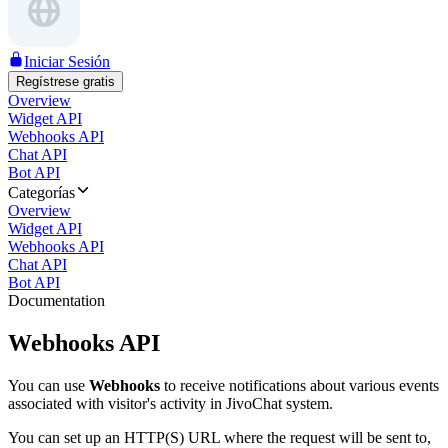
Iniciar Sesión
Regístrese gratis
Overview
Widget API
Webhooks API
Chat API
Bot API
Categorías
Overview
Widget API
Webhooks API
Chat API
Bot API
Documentation
Webhooks API
You can use
Webhooks
to receive notifications about various events
associated with visitor's activity in JivoChat system.
You can set up an HTTP(S) URL where the request will be sent to,