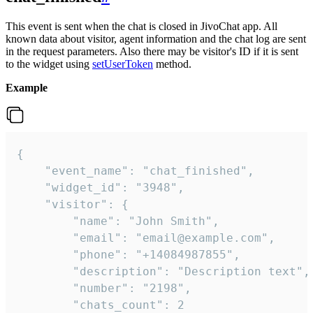
This event is sent when the chat is closed in JivoChat app. All
known data about visitor, agent information and the chat log are sent
in the request parameters. Also there may be visitor's ID if it is sent
to the widget using
setUserToken
method.
Example
{

    "event_name": "chat_finished",

    "widget_id": "3948",

    "visitor": {

        "name": "John Smith",

        "email": "email@example.com",

        "phone": "+14084987855",

        "description": "Description text",

        "number": "2198",

        "chats_count": 2
