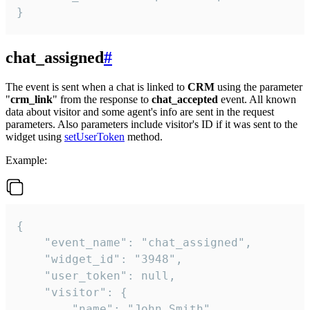
}
chat_assigned
#
The event is sent when a chat is linked to
CRM
using the parameter
"
crm_link
" from the response to
chat_accepted
event. All known
data about visitor and some agent's info are sent in the request
parameters. Also parameters include visitor's ID if it was sent to the
widget using
setUserToken
method.
Example:
{

    "event_name": "chat_assigned",

    "widget_id": "3948",

    "user_token": null,

    "visitor": {

        "name": "John Smith",
