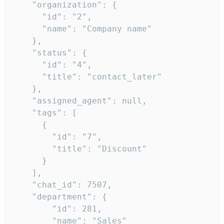
    "organization": {

      "id": "2",

      "name": "Company name"

    },

    "status": {

      "id": "4",

      "title": "contact_later"

    },

    "assigned_agent": null,

    "tags": [

      {

        "id": "7",

        "title": "Discount"

      }

    ],

    "chat_id": 7507,

    "department": {

        "id": 281,

        "name": "Sales"
