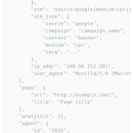
        },

        "utm": "source=google|medium=cpc|c
        "utm_json": {

            "source": "google",

            "campaign": "campaign_name",

            "content": "banner",

            "medium": "cpc",

            "term": "..."

        },

        "ip_addr": "208.80.152.201",

        "user_agent": "Mozilla/5.0 (Macint
    },

    "page": {

        "url": "http://example.com/",

        "title": "Page title"

    },

    "analytics": {},

    "agent": {

        "id": "2016",
