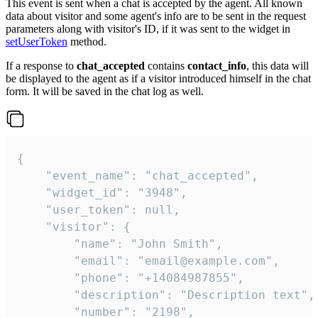
This event is sent when a chat is accepted by the agent. All known
data about visitor and some agent's info are to be sent in the request
parameters along with visitor's ID, if it was sent to the widget in
setUserToken
method.
If a response to
chat_accepted
contains
contact_info
, this data will
be displayed to the agent as if a visitor introduced himself in the chat
form. It will be saved in the chat log as well.
{

    "event_name": "chat_accepted",

    "widget_id": "3948",

    "user_token": null,

    "visitor": {

        "name": "John Smith",

        "email": "email@example.com",

        "phone": "+14084987855",

        "description": "Description text",

        "number": "2198",
