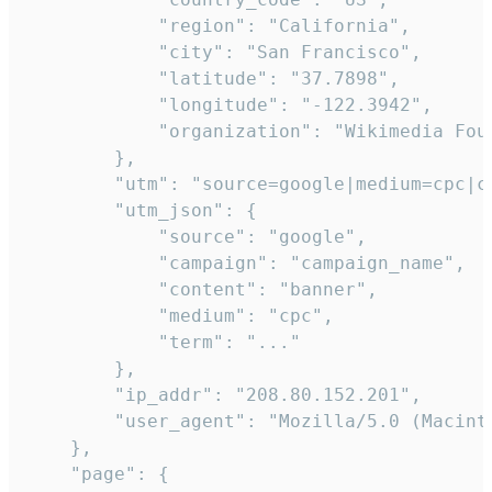
            "region": "California",

            "city": "San Francisco",

            "latitude": "37.7898",

            "longitude": "-122.3942",

            "organization": "Wikimedia Foun
        },

        "utm": "source=google|medium=cpc|c
        "utm_json": {

            "source": "google",

            "campaign": "campaign_name",

            "content": "banner",

            "medium": "cpc",

            "term": "..."

        },

        "ip_addr": "208.80.152.201",

        "user_agent": "Mozilla/5.0 (Macint
    },

    "page": {
