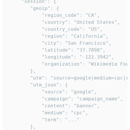
     "session": {

        "geoip": {

            "region_code": "CA",

            "country": "United States",

            "country_code": "US",

            "region": "California",

            "city": "San Francisco",

            "latitude": "37.7898",

            "longitude": "-122.3942",

            "organization": "Wikimedia Foun
        },

        "utm": "source=google|medium=cpc|c
        "utm_json": {

            "source": "google",

            "campaign": "campaign_name",

            "content": "banner",

            "medium": "cpc",

            "term": "..."

        },
