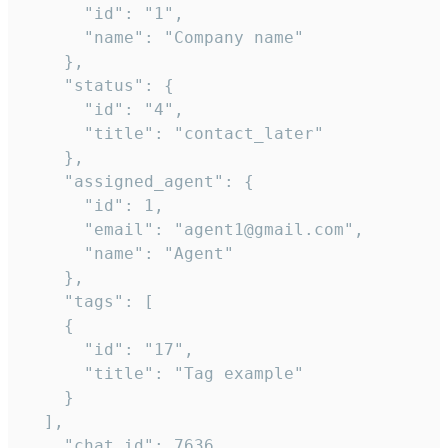
      "id": "1",

      "name": "Company name"

    },

    "status": {

      "id": "4",

      "title": "contact_later"

    },

    "assigned_agent": {

      "id": 1,

      "email": "agent1@gmail.com",

      "name": "Agent"

    },

    "tags": [

    {

      "id": "17",

      "title": "Tag example"

    }

  ],

    "chat_id": 7636,
