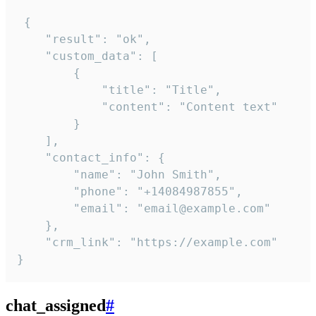
 {

    "result": "ok",

    "custom_data": [

        {

            "title": "Title",

            "content": "Content text"

        }

    ],

    "contact_info": {

        "name": "John Smith",

        "phone": "+14084987855",

        "email": "email@example.com"

    },

    "crm_link": "https://example.com"

}
chat_assigned
#