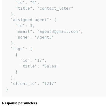
    "id": "4",

    "title": "contact_later"

  },

  "assigned_agent": {

    "id": 3,

    "email": "agent3@gmail.com",

    "name": "Agent3"

  },

  "tags": [

    {

      "id": "17",

      "title": "Sales"

    }

  ],

  "client_id": "1217"

}
Response parameters