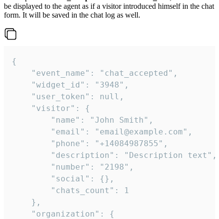
be displayed to the agent as if a visitor introduced himself in the chat
form. It will be saved in the chat log as well.
{

    "event_name": "chat_accepted",

    "widget_id": "3948",

    "user_token": null,

    "visitor": {

        "name": "John Smith",

        "email": "email@example.com",

        "phone": "+14084987855",

        "description": "Description text",

        "number": "2198",

        "social": {},

        "chats_count": 1

    },

    "organization": {
