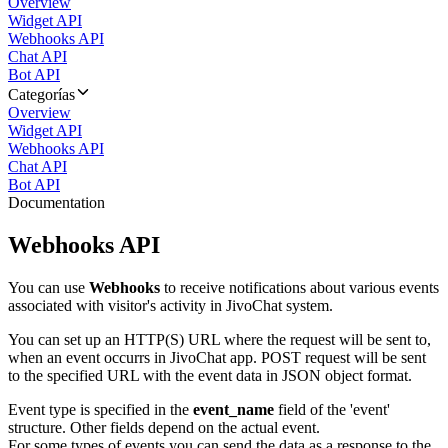
Overview
Widget API
Webhooks API
Chat API
Bot API
Categorías
Overview
Widget API
Webhooks API
Chat API
Bot API
Documentation
Webhooks API
You can use
Webhooks
to receive notifications about various events
associated with visitor's activity in JivoChat system.
You can set up an HTTP(S) URL where the request will be sent to,
when an event occurrs in JivoChat app. POST request will be sent
to the specified URL with the event data in JSON object format.
Event type is specified in the
event_name
field of the 'event'
structure. Other fields depend on the actual event.
For some types of events you can send the data as a response to the