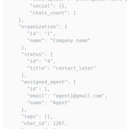
        "social": {},

        "chats_count": 1

    },

    "organization": {

       "id": "1",

       "name": "Company name"

     },

     "status": {

       "id": "4",

       "title": "contact_later"

     },

     "assigned_agent": {

       "id": 1,

       "email": "agent1@gmail.com",

       "name": "Agent"

     },

     "tags": [],

     "chat_id": 1207,
