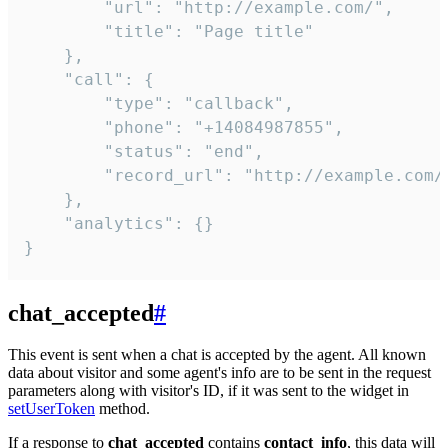
        "url": "http://example.com/",

        "title": "Page title"

    },

    "call": {

        "type": "callback",

        "phone": "+14084987855",

        "status": "end",

        "record_url": "http://example.com/r
    },

    "analytics": {}

}
chat_accepted
#
This event is sent when a chat is accepted by the agent. All known
data about visitor and some agent's info are to be sent in the request
parameters along with visitor's ID, if it was sent to the widget in
setUserToken
method.
If a response to
chat_accepted
contains
contact_info
, this data will