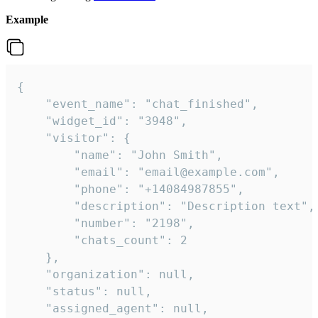
Example
{

    "event_name": "chat_finished",

    "widget_id": "3948",

    "visitor": {

        "name": "John Smith",

        "email": "email@example.com",

        "phone": "+14084987855",

        "description": "Description text",

        "number": "2198",

        "chats_count": 2

    },

    "organization": null,

    "status": null,

    "assigned_agent": null,
