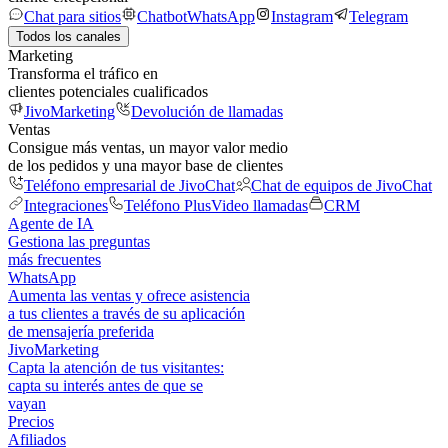
Chat para sitios
Chatbot
WhatsApp
Instagram
Telegram
Todos los canales
Marketing
Transforma el tráfico en
clientes potenciales cualificados
JivoMarketing
Devolución de llamadas
Ventas
Consigue más ventas, un mayor valor medio
de los pedidos y una mayor base de clientes
Teléfono empresarial de JivoChat
Chat de equipos de JivoChat
Integraciones
Teléfono Plus
Video llamadas
CRM
Agente de IA
Gestiona las preguntas
más frecuentes
WhatsApp
Aumenta las ventas y ofrece asistencia
a tus clientes a través de su aplicación
de mensajería preferida
JivoMarketing
Capta la atención de tus visitantes:
capta su interés antes de que se
vayan
Precios
Afiliados