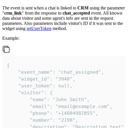
The event is sent when a chat is linked to
CRM
using the parameter
"
crm_link
" from the response to
chat_accepted
event. All known
data about visitor and some agent's info are sent in the request
parameters. Also parameters include visitor's ID if it was sent to the
widget using
setUserToken
method.
Example:
{

    "event_name": "chat_assigned",

    "widget_id": "3948",

    "user_token": null,

    "visitor": {

        "name": "John Smith",

        "email": "email@example.com",

        "phone": "+14084987855",

        "number": "2198",

        "description": "Description text",
