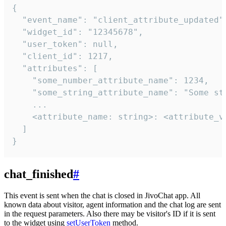
{

  "event_name": "client_attribute_updated",
  "widget_id": "12345678",

  "user_token": null,

  "client_id": 1217,

  "attributes": [

    "some_number_attribute_name": 1234,

    "some_string_attribute_name": "Some str
    ...

    <attribute_name: string>: <attribute_va
  ]

}
chat_finished
#
This event is sent when the chat is closed in JivoChat app. All
known data about visitor, agent information and the chat log are sent
in the request parameters. Also there may be visitor's ID if it is sent
to the widget using
setUserToken
method.