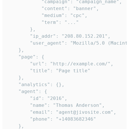
            "campaign": "campaign_name",

            "content": "banner",

            "medium": "cpc",

            "term": "..."

        },

        "ip_addr": "208.80.152.201",

        "user_agent": "Mozilla/5.0 (Macint
    },

    "page": {

        "url": "http://example.com/",

        "title": "Page title"

    },

    "analytics": {},

    "agent": {

        "id": "2016",

        "name": "Thomas Anderson",

        "email": "agent@jivosite.com",

        "phone": "+14083682346"

    },
