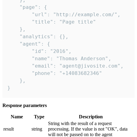
    "page": {

        "url": "http://example.com/",

        "title": "Page title"

    },

    "analytics": {},

    "agent": {

        "id": "2016",

        "name": "Thomas Anderson",

        "email": "agent@jivosite.com",

        "phone": "+14083682346"

    },

}
Response parameters
Name
Type
Description
String with the result of a request
result
string
processing. If the value is not "OK", data
will not be passed on to the agent