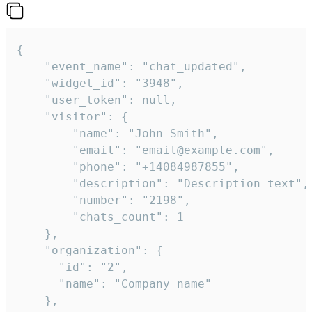
{

    "event_name": "chat_updated",

    "widget_id": "3948",

    "user_token": null,

    "visitor": {

        "name": "John Smith",

        "email": "email@example.com",

        "phone": "+14084987855",

        "description": "Description text",

        "number": "2198",

        "chats_count": 1

    },

    "organization": {

      "id": "2",

      "name": "Company name"

    },
