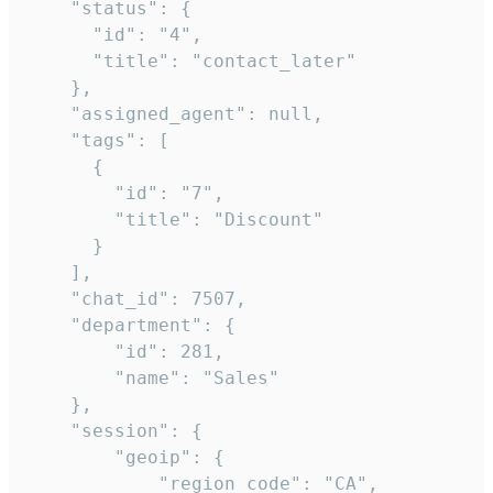
    "status": {

      "id": "4",

      "title": "contact_later"

    },

    "assigned_agent": null,

    "tags": [

      {

        "id": "7",

        "title": "Discount"

      }

    ],

    "chat_id": 7507,

    "department": {

        "id": 281,

        "name": "Sales"

    },

    "session": {

        "geoip": {

            "region_code": "CA",
