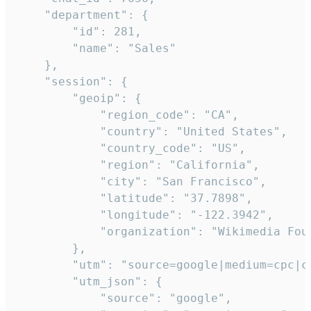
    "department": {

        "id": 281,

        "name": "Sales"

    },

    "session": {

        "geoip": {

            "region_code": "CA",

            "country": "United States",

            "country_code": "US",

            "region": "California",

            "city": "San Francisco",

            "latitude": "37.7898",

            "longitude": "-122.3942",

            "organization": "Wikimedia Foun
        },

        "utm": "source=google|medium=cpc|c
        "utm_json": {

            "source": "google",
