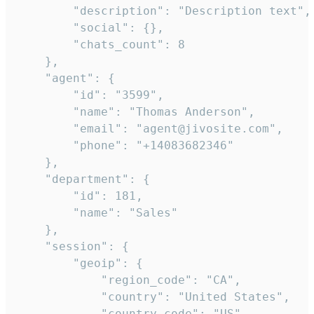
        "description": "Description text",

        "social": {},

        "chats_count": 8

    },

    "agent": {

        "id": "3599",

        "name": "Thomas Anderson",

        "email": "agent@jivosite.com",

        "phone": "+14083682346"

    },

    "department": {

        "id": 181,

        "name": "Sales"

    },

    "session": {

        "geoip": {

            "region_code": "CA",

            "country": "United States",

            "country_code": "US",
