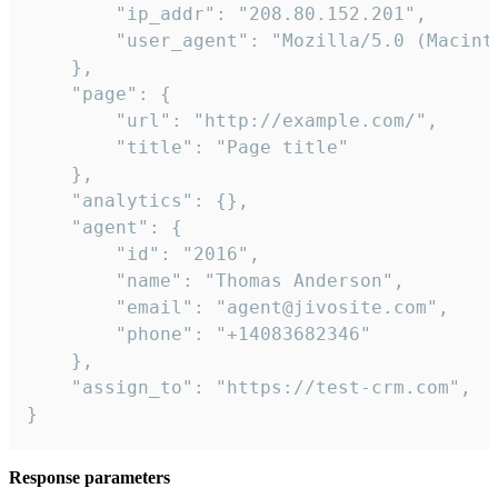
        "ip_addr": "208.80.152.201",

        "user_agent": "Mozilla/5.0 (Macint
    },

    "page": {

        "url": "http://example.com/",

        "title": "Page title"

    },

    "analytics": {},

    "agent": {

        "id": "2016",

        "name": "Thomas Anderson",

        "email": "agent@jivosite.com",

        "phone": "+14083682346"

    },

    "assign_to": "https://test-crm.com",

}
Response parameters