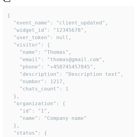
{

  "event_name": "client_updated",

  "widget_id": "12345678",

  "user_token": null,

  "visitor": {

    "name": "Thomas",

    "email": "thomas@gmail.com",

    "phone": "+458745457845",

    "description": "Description text",

    "number": 1217,

    "chats_count": 1

  },

  "organization": {

    "id": "1",

    "name": "Company name"

  },

  "status": {
