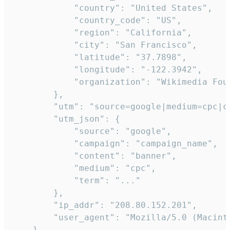
            "country": "United States",

            "country_code": "US",

            "region": "California",

            "city": "San Francisco",

            "latitude": "37.7898",

            "longitude": "-122.3942",

            "organization": "Wikimedia Foun
        },

        "utm": "source=google|medium=cpc|c
        "utm_json": {

            "source": "google",

            "campaign": "campaign_name",

            "content": "banner",

            "medium": "cpc",

            "term": "..."

        },

        "ip_addr": "208.80.152.201",

        "user_agent": "Mozilla/5.0 (Macint
    },
