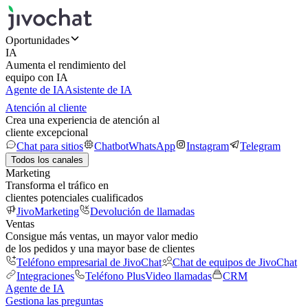
Oportunidades
IA
Aumenta el rendimiento del
equipo con IA
Agente de IA
Asistente de IA
Atención al cliente
Crea una experiencia de atención al
cliente excepcional
Chat para sitios
Chatbot
WhatsApp
Instagram
Telegram
Todos los canales
Marketing
Transforma el tráfico en
clientes potenciales cualificados
JivoMarketing
Devolución de llamadas
Ventas
Consigue más ventas, un mayor valor medio
de los pedidos y una mayor base de clientes
Teléfono empresarial de JivoChat
Chat de equipos de JivoChat
Integraciones
Teléfono Plus
Video llamadas
CRM
Agente de IA
Gestiona las preguntas