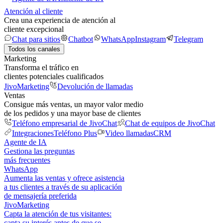
Atención al cliente
Crea una experiencia de atención al
cliente excepcional
Chat para sitios
Chatbot
WhatsApp
Instagram
Telegram
Todos los canales
Marketing
Transforma el tráfico en
clientes potenciales cualificados
JivoMarketing
Devolución de llamadas
Ventas
Consigue más ventas, un mayor valor medio
de los pedidos y una mayor base de clientes
Teléfono empresarial de JivoChat
Chat de equipos de JivoChat
Integraciones
Teléfono Plus
Video llamadas
CRM
Agente de IA
Gestiona las preguntas
más frecuentes
WhatsApp
Aumenta las ventas y ofrece asistencia
a tus clientes a través de su aplicación
de mensajería preferida
JivoMarketing
Capta la atención de tus visitantes:
capta su interés antes de que se