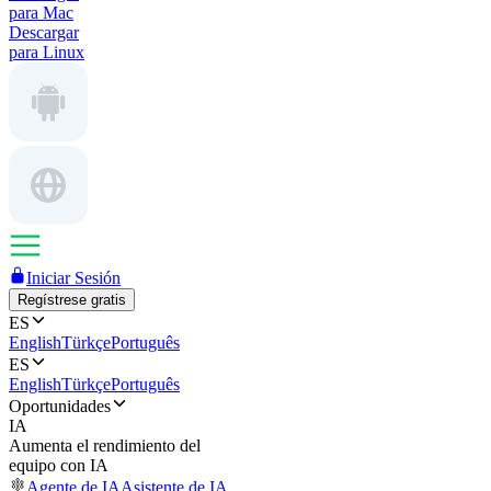
para Mac
Descargar
para Linux
Iniciar Sesión
Regístrese gratis
ES
English
Türkçe
Português
ES
English
Türkçe
Português
Oportunidades
IA
Aumenta el rendimiento del
equipo con IA
Agente de IA
Asistente de IA