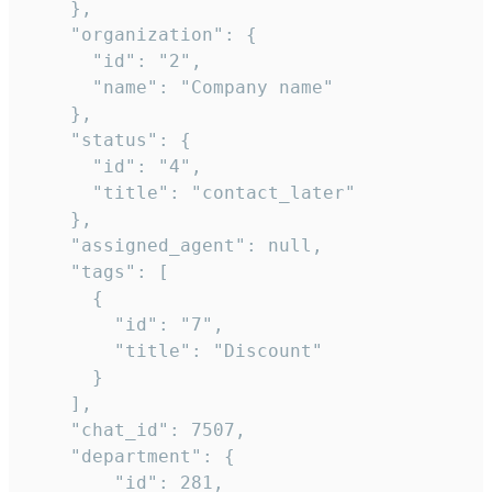
    },

    "organization": {

      "id": "2",

      "name": "Company name"

    },

    "status": {

      "id": "4",

      "title": "contact_later"

    },

    "assigned_agent": null,

    "tags": [

      {

        "id": "7",

        "title": "Discount"

      }

    ],

    "chat_id": 7507,

    "department": {

        "id": 281,
