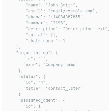
        "name": "John Smith",

        "email": "email@example.com",

        "phone": "+14084987855",

        "number": "2198",

        "description": "Description text",

        "social": {},

        "chats_count": 1

    },

    "organization": {

       "id": "1",

       "name": "Company name"

     },

     "status": {

       "id": "4",

       "title": "contact_later"

     },

     "assigned_agent": {

       "id": 1,
