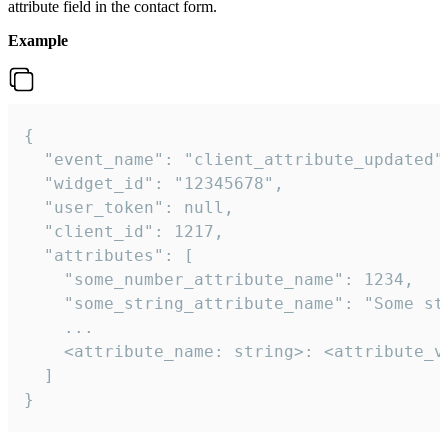
attribute field in the contact form.
Example
{

  "event_name": "client_attribute_updated",
  "widget_id": "12345678",

  "user_token": null,

  "client_id": 1217,

  "attributes": [

    "some_number_attribute_name": 1234,

    "some_string_attribute_name": "Some str
    ...

    <attribute_name: string>: <attribute_va
  ]

}