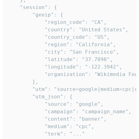
    "session": {

        "geoip": {

            "region_code": "CA",

            "country": "United States",

            "country_code": "US",

            "region": "California",

            "city": "San Francisco",

            "latitude": "37.7898",

            "longitude": "-122.3942",

            "organization": "Wikimedia Foun
        },

        "utm": "source=google|medium=cpc|c
        "utm_json": {

            "source": "google",

            "campaign": "campaign_name",

            "content": "banner",

            "medium": "cpc",

            "term": "..."
