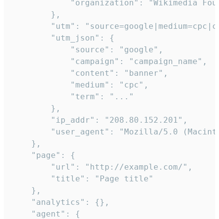
            "organization": "Wikimedia Foun
        },

        "utm": "source=google|medium=cpc|c
        "utm_json": {

            "source": "google",

            "campaign": "campaign_name",

            "content": "banner",

            "medium": "cpc",

            "term": "..."

        },

        "ip_addr": "208.80.152.201",

        "user_agent": "Mozilla/5.0 (Macint
    },

    "page": {

        "url": "http://example.com/",

        "title": "Page title"

    },

    "analytics": {},

    "agent": {
