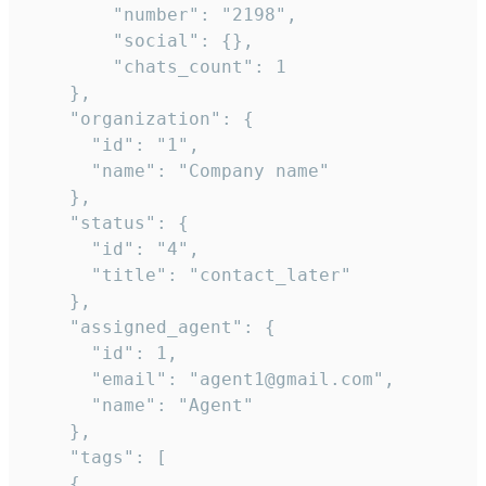
        "number": "2198",

        "social": {},

        "chats_count": 1

    },

    "organization": {

      "id": "1",

      "name": "Company name"

    },

    "status": {

      "id": "4",

      "title": "contact_later"

    },

    "assigned_agent": {

      "id": 1,

      "email": "agent1@gmail.com",

      "name": "Agent"

    },

    "tags": [

    {
