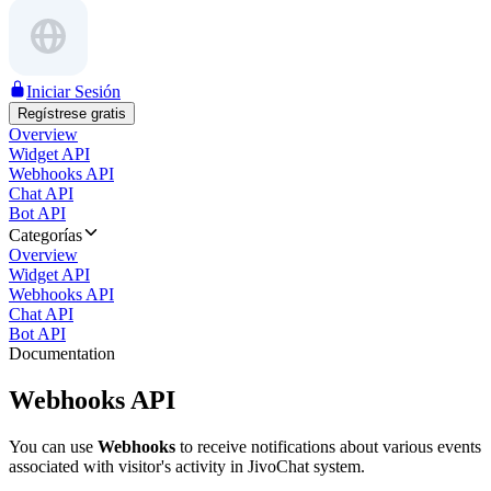
Iniciar Sesión
Regístrese gratis
Overview
Widget API
Webhooks API
Chat API
Bot API
Categorías
Overview
Widget API
Webhooks API
Chat API
Bot API
Documentation
Webhooks API
You can use
Webhooks
to receive notifications about various events
associated with visitor's activity in JivoChat system.