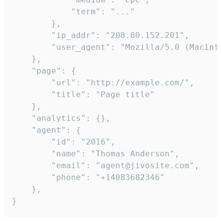
            "term": "..."

        },

        "ip_addr": "208.80.152.201",

        "user_agent": "Mozilla/5.0 (Macint
    },

    "page": {

        "url": "http://example.com/",

        "title": "Page title"

    },

    "analytics": {},

    "agent": {

        "id": "2016",

        "name": "Thomas Anderson",

        "email": "agent@jivosite.com",

        "phone": "+14083682346"

    },

}