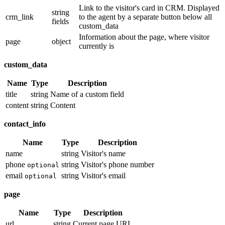
Link to the visitor's card in CRM. Displayed
string
crm_link
to the agent by a separate button below all
fields
custom_data
Information about the page, where visitor
page
object
currently is
custom_data
Name
Type
Description
title
string
Name of a custom field
content
string
Content
contact_info
Name
Type
Description
name
string
Visitor's name
phone
string
Visitor's phone number
optional
email
string
Visitor's email
optional
page
Name
Type
Description
url
string
Current page URL