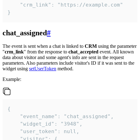
    "crm_link": "https://example.com"

}
chat_assigned
#
The event is sent when a chat is linked to
CRM
using the parameter
"
crm_link
" from the response to
chat_accepted
event. All known
data about visitor and some agent's info are sent in the request
parameters. Also parameters include visitor's ID if it was sent to the
widget using
setUserToken
method.
Example:
{

    "event_name": "chat_assigned",

    "widget_id": "3948",

    "user_token": null,

    "visitor": {
