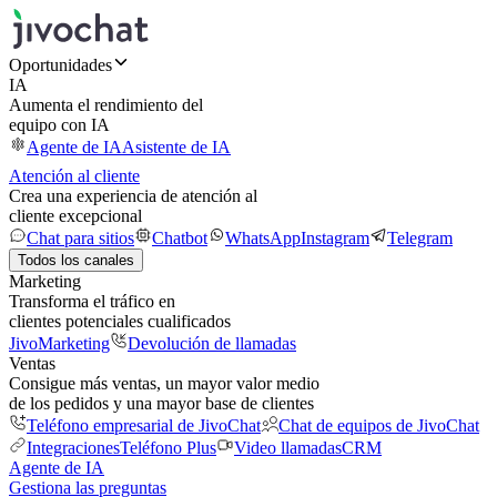
Oportunidades
IA
Aumenta el rendimiento del
equipo con IA
Agente de IA
Asistente de IA
Atención al cliente
Crea una experiencia de atención al
cliente excepcional
Chat para sitios
Chatbot
WhatsApp
Instagram
Telegram
Todos los canales
Marketing
Transforma el tráfico en
clientes potenciales cualificados
JivoMarketing
Devolución de llamadas
Ventas
Consigue más ventas, un mayor valor medio
de los pedidos y una mayor base de clientes
Teléfono empresarial de JivoChat
Chat de equipos de JivoChat
Integraciones
Teléfono Plus
Video llamadas
CRM
Agente de IA
Gestiona las preguntas