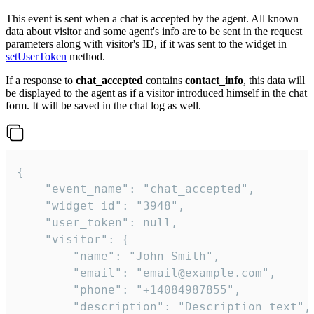
This event is sent when a chat is accepted by the agent. All known
data about visitor and some agent's info are to be sent in the request
parameters along with visitor's ID, if it was sent to the widget in
setUserToken
method.
If a response to
chat_accepted
contains
contact_info
, this data will
be displayed to the agent as if a visitor introduced himself in the chat
form. It will be saved in the chat log as well.
{

    "event_name": "chat_accepted",

    "widget_id": "3948",

    "user_token": null,

    "visitor": {

        "name": "John Smith",

        "email": "email@example.com",

        "phone": "+14084987855",

        "description": "Description text",
