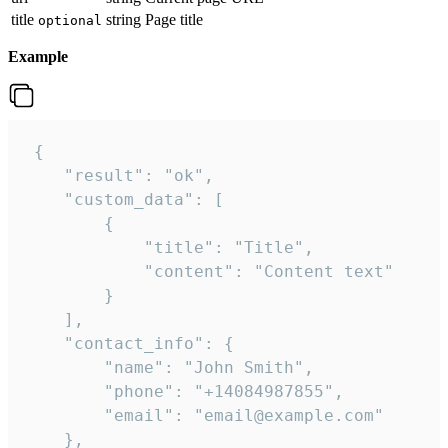
title
string
Page title
optional
Example
 {

    "result": "ok",

    "custom_data": [

        {

            "title": "Title",

            "content": "Content text"

        }

    ],

    "contact_info": {

        "name": "John Smith",

        "phone": "+14084987855",

        "email": "email@example.com"

    },
