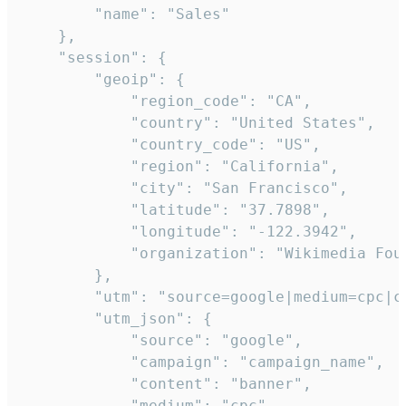
        "name": "Sales"

    },

    "session": {

        "geoip": {

            "region_code": "CA",

            "country": "United States",

            "country_code": "US",

            "region": "California",

            "city": "San Francisco",

            "latitude": "37.7898",

            "longitude": "-122.3942",

            "organization": "Wikimedia Foun
        },

        "utm": "source=google|medium=cpc|c
        "utm_json": {

            "source": "google",

            "campaign": "campaign_name",

            "content": "banner",

            "medium": "cpc",
