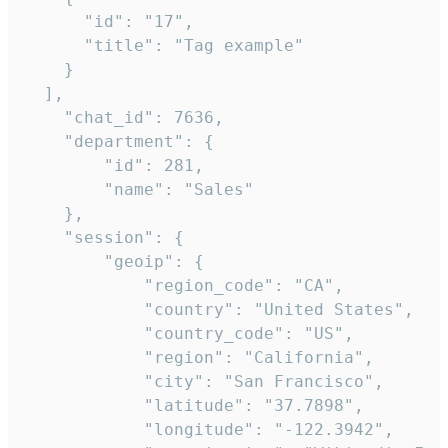
      "id": "17",

      "title": "Tag example"

    }

  ],

    "chat_id": 7636,

    "department": {

        "id": 281,

        "name": "Sales"

    },

    "session": {

        "geoip": {

            "region_code": "CA",

            "country": "United States",

            "country_code": "US",

            "region": "California",

            "city": "San Francisco",

            "latitude": "37.7898",

            "longitude": "-122.3942",
