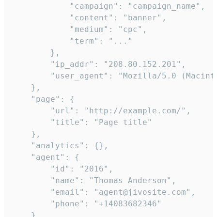
            "campaign": "campaign_name",

            "content": "banner",

            "medium": "cpc",

            "term": "..."

        },

        "ip_addr": "208.80.152.201",

        "user_agent": "Mozilla/5.0 (Macint
    },

    "page": {

        "url": "http://example.com/",

        "title": "Page title"

    },

    "analytics": {},

    "agent": {

        "id": "2016",

        "name": "Thomas Anderson",

        "email": "agent@jivosite.com",

        "phone": "+14083682346"

    },
