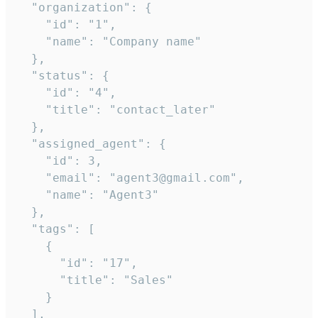
  "organization": {

    "id": "1",

    "name": "Company name"

  },

  "status": {

    "id": "4",

    "title": "contact_later"

  },

  "assigned_agent": {

    "id": 3,

    "email": "agent3@gmail.com",

    "name": "Agent3"

  },

  "tags": [

    {

      "id": "17",

      "title": "Sales"

    }

  ],
