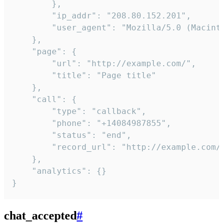
        },

        "ip_addr": "208.80.152.201",

        "user_agent": "Mozilla/5.0 (Macint
    },

    "page": {

        "url": "http://example.com/",

        "title": "Page title"

    },

    "call": {

        "type": "callback",

        "phone": "+14084987855",

        "status": "end",

        "record_url": "http://example.com/r
    },

    "analytics": {}

}
chat_accepted
#