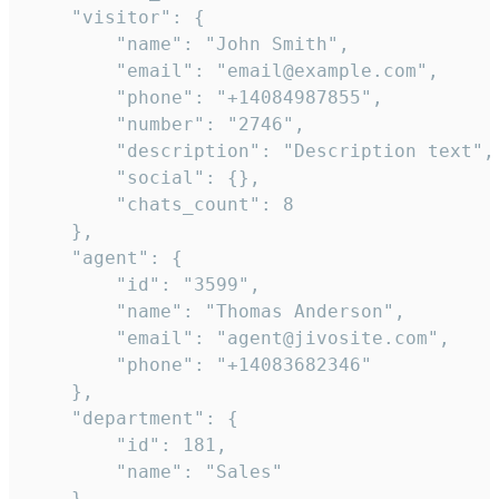
    "visitor": {

        "name": "John Smith",

        "email": "email@example.com",

        "phone": "+14084987855",

        "number": "2746",

        "description": "Description text",

        "social": {},

        "chats_count": 8

    },

    "agent": {

        "id": "3599",

        "name": "Thomas Anderson",

        "email": "agent@jivosite.com",

        "phone": "+14083682346"

    },

    "department": {

        "id": 181,

        "name": "Sales"

    },
