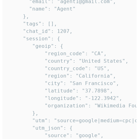
       "email": "agent1@gmail.com",

       "name": "Agent"

     },

     "tags": [],

     "chat_id": 1207,

     "session": {

        "geoip": {

            "region_code": "CA",

            "country": "United States",

            "country_code": "US",

            "region": "California",

            "city": "San Francisco",

            "latitude": "37.7898",

            "longitude": "-122.3942",

            "organization": "Wikimedia Foun
        },

        "utm": "source=google|medium=cpc|c
        "utm_json": {

            "source": "google",
