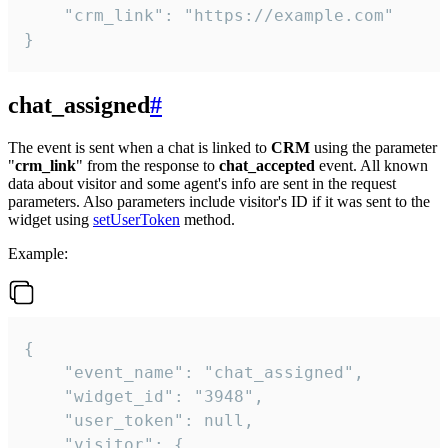
    "crm_link": "https://example.com"

}
chat_assigned
#
The event is sent when a chat is linked to
CRM
using the parameter
"
crm_link
" from the response to
chat_accepted
event. All known
data about visitor and some agent's info are sent in the request
parameters. Also parameters include visitor's ID if it was sent to the
widget using
setUserToken
method.
Example:
{

    "event_name": "chat_assigned",

    "widget_id": "3948",

    "user_token": null,

    "visitor": {
