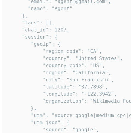
       "email": "agent1@gmail.com",

       "name": "Agent"

     },

     "tags": [],

     "chat_id": 1207,

     "session": {

        "geoip": {

            "region_code": "CA",

            "country": "United States",

            "country_code": "US",

            "region": "California",

            "city": "San Francisco",

            "latitude": "37.7898",

            "longitude": "-122.3942",

            "organization": "Wikimedia Foun
        },

        "utm": "source=google|medium=cpc|c
        "utm_json": {

            "source": "google",
