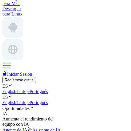
para Mac
Descargar
para Linux
Iniciar Sesión
Regístrese gratis
ES
English
Türkçe
Português
ES
English
Türkçe
Português
Oportunidades
IA
Aumenta el rendimiento del
equipo con IA
Agente de IA
Asistente de IA