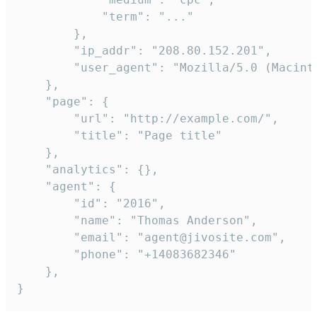
            "term": "..."

        },

        "ip_addr": "208.80.152.201",

        "user_agent": "Mozilla/5.0 (Macint
    },

    "page": {

        "url": "http://example.com/",

        "title": "Page title"

    },

    "analytics": {},

    "agent": {

        "id": "2016",

        "name": "Thomas Anderson",

        "email": "agent@jivosite.com",

        "phone": "+14083682346"

    },

}