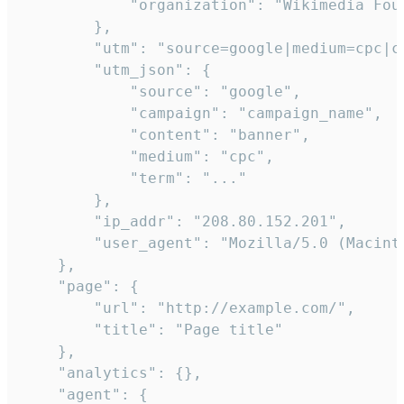
            "organization": "Wikimedia Foun
        },

        "utm": "source=google|medium=cpc|c
        "utm_json": {

            "source": "google",

            "campaign": "campaign_name",

            "content": "banner",

            "medium": "cpc",

            "term": "..."

        },

        "ip_addr": "208.80.152.201",

        "user_agent": "Mozilla/5.0 (Macint
    },

    "page": {

        "url": "http://example.com/",

        "title": "Page title"

    },

    "analytics": {},

    "agent": {
