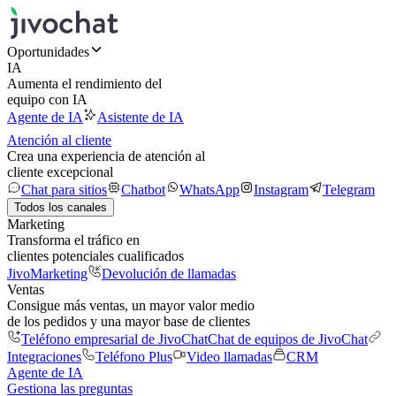
Oportunidades
IA
Aumenta el rendimiento del
equipo con IA
Agente de IA
Asistente de IA
Atención al cliente
Crea una experiencia de atención al
cliente excepcional
Chat para sitios
Chatbot
WhatsApp
Instagram
Telegram
Todos los canales
Marketing
Transforma el tráfico en
clientes potenciales cualificados
JivoMarketing
Devolución de llamadas
Ventas
Consigue más ventas, un mayor valor medio
de los pedidos y una mayor base de clientes
Teléfono empresarial de JivoChat
Chat de equipos de JivoChat
Integraciones
Teléfono Plus
Video llamadas
CRM
Agente de IA
Gestiona las preguntas