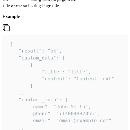
title
string
Page title
optional
Example
 {

    "result": "ok",

    "custom_data": [

        {

            "title": "Title",

            "content": "Content text"

        }

    ],

    "contact_info": {

        "name": "John Smith",

        "phone": "+14084987855",

        "email": "email@example.com"

    },
