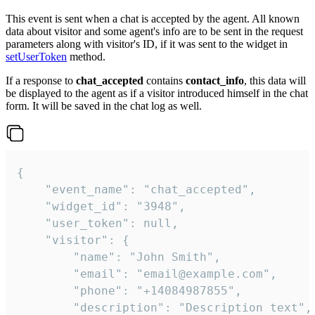
This event is sent when a chat is accepted by the agent. All known
data about visitor and some agent's info are to be sent in the request
parameters along with visitor's ID, if it was sent to the widget in
setUserToken
method.
If a response to
chat_accepted
contains
contact_info
, this data will
be displayed to the agent as if a visitor introduced himself in the chat
form. It will be saved in the chat log as well.
{

    "event_name": "chat_accepted",

    "widget_id": "3948",

    "user_token": null,

    "visitor": {

        "name": "John Smith",

        "email": "email@example.com",

        "phone": "+14084987855",

        "description": "Description text",
