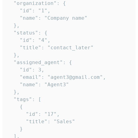
  "organization": {

    "id": "1",

    "name": "Company name"

  },

  "status": {

    "id": "4",

    "title": "contact_later"

  },

  "assigned_agent": {

    "id": 3,

    "email": "agent3@gmail.com",

    "name": "Agent3"

  },

  "tags": [

    {

      "id": "17",

      "title": "Sales"

    }

  ],
