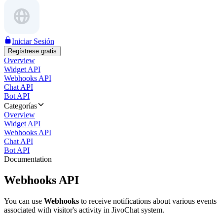
Iniciar Sesión
Regístrese gratis
Overview
Widget API
Webhooks API
Chat API
Bot API
Categorías
Overview
Widget API
Webhooks API
Chat API
Bot API
Documentation
Webhooks API
You can use
Webhooks
to receive notifications about various events
associated with visitor's activity in JivoChat system.