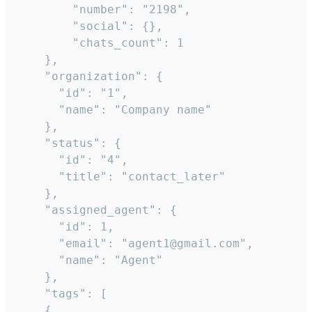
        "number": "2198",

        "social": {},

        "chats_count": 1

    },

    "organization": {

      "id": "1",

      "name": "Company name"

    },

    "status": {

      "id": "4",

      "title": "contact_later"

    },

    "assigned_agent": {

      "id": 1,

      "email": "agent1@gmail.com",

      "name": "Agent"

    },

    "tags": [

    {
