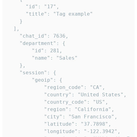
      "id": "17",

      "title": "Tag example"

    }

  ],

    "chat_id": 7636,

    "department": {

        "id": 281,

        "name": "Sales"

    },

    "session": {

        "geoip": {

            "region_code": "CA",

            "country": "United States",

            "country_code": "US",

            "region": "California",

            "city": "San Francisco",

            "latitude": "37.7898",

            "longitude": "-122.3942",
