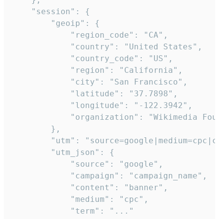
    "session": {

        "geoip": {

            "region_code": "CA",

            "country": "United States",

            "country_code": "US",

            "region": "California",

            "city": "San Francisco",

            "latitude": "37.7898",

            "longitude": "-122.3942",

            "organization": "Wikimedia Foun
        },

        "utm": "source=google|medium=cpc|c
        "utm_json": {

            "source": "google",

            "campaign": "campaign_name",

            "content": "banner",

            "medium": "cpc",

            "term": "..."
