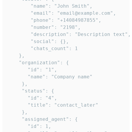
        "name": "John Smith",

        "email": "email@example.com",

        "phone": "+14084987855",

        "number": "2198",

        "description": "Description text",

        "social": {},

        "chats_count": 1

    },

    "organization": {

       "id": "1",

       "name": "Company name"

     },

     "status": {

       "id": "4",

       "title": "contact_later"

     },

     "assigned_agent": {

       "id": 1,
