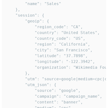
        "name": "Sales"

    },

    "session": {

        "geoip": {

            "region_code": "CA",

            "country": "United States",

            "country_code": "US",

            "region": "California",

            "city": "San Francisco",

            "latitude": "37.7898",

            "longitude": "-122.3942",

            "organization": "Wikimedia Foun
        },

        "utm": "source=google|medium=cpc|c
        "utm_json": {

            "source": "google",

            "campaign": "campaign_name",

            "content": "banner",

            "medium": "cpc",
