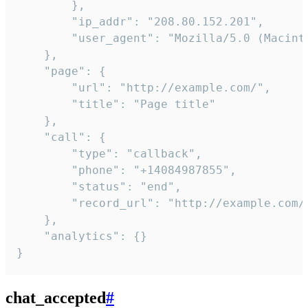
        },

        "ip_addr": "208.80.152.201",

        "user_agent": "Mozilla/5.0 (Macint
    },

    "page": {

        "url": "http://example.com/",

        "title": "Page title"

    },

    "call": {

        "type": "callback",

        "phone": "+14084987855",

        "status": "end",

        "record_url": "http://example.com/r
    },

    "analytics": {}

}
chat_accepted
#