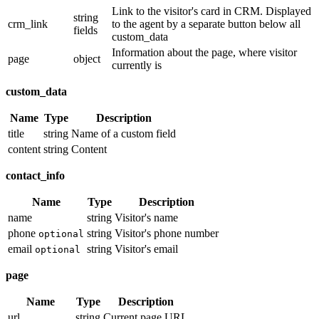
Link to the visitor's card in CRM. Displayed
string
crm_link
to the agent by a separate button below all
fields
custom_data
Information about the page, where visitor
page
object
currently is
custom_data
Name
Type
Description
title
string
Name of a custom field
content
string
Content
contact_info
Name
Type
Description
name
string
Visitor's name
phone
string
Visitor's phone number
optional
email
string
Visitor's email
optional
page
Name
Type
Description
url
string
Current page URL