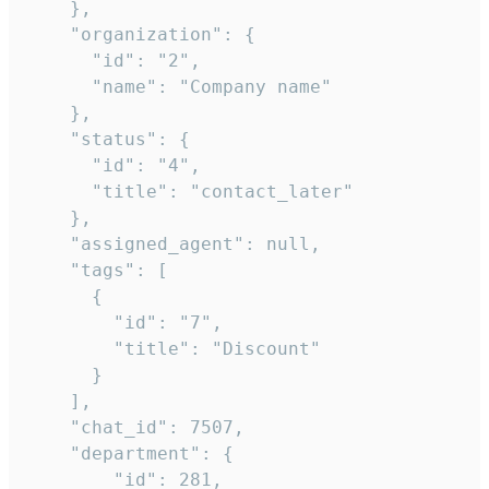
    },

    "organization": {

      "id": "2",

      "name": "Company name"

    },

    "status": {

      "id": "4",

      "title": "contact_later"

    },

    "assigned_agent": null,

    "tags": [

      {

        "id": "7",

        "title": "Discount"

      }

    ],

    "chat_id": 7507,

    "department": {

        "id": 281,
