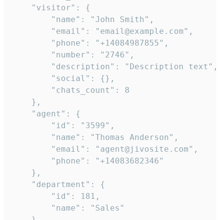
    "visitor": {

        "name": "John Smith",

        "email": "email@example.com",

        "phone": "+14084987855",

        "number": "2746",

        "description": "Description text",

        "social": {},

        "chats_count": 8

    },

    "agent": {

        "id": "3599",

        "name": "Thomas Anderson",

        "email": "agent@jivosite.com",

        "phone": "+14083682346"

    },

    "department": {

        "id": 181,

        "name": "Sales"

    },
