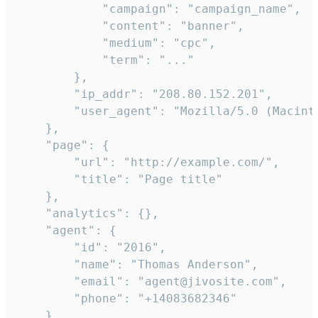
            "campaign": "campaign_name",

            "content": "banner",

            "medium": "cpc",

            "term": "..."

        },

        "ip_addr": "208.80.152.201",

        "user_agent": "Mozilla/5.0 (Macint
    },

    "page": {

        "url": "http://example.com/",

        "title": "Page title"

    },

    "analytics": {},

    "agent": {

        "id": "2016",

        "name": "Thomas Anderson",

        "email": "agent@jivosite.com",

        "phone": "+14083682346"

    },
