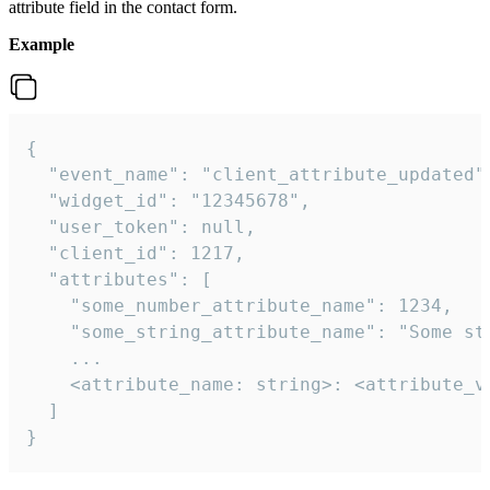
attribute field in the contact form.
Example
{

  "event_name": "client_attribute_updated",
  "widget_id": "12345678",

  "user_token": null,

  "client_id": 1217,

  "attributes": [

    "some_number_attribute_name": 1234,

    "some_string_attribute_name": "Some str
    ...

    <attribute_name: string>: <attribute_va
  ]

}