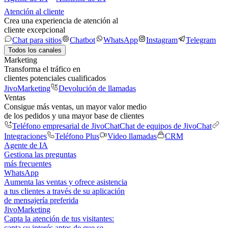
Atención al cliente
Crea una experiencia de atención al
cliente excepcional
Chat para sitios
Chatbot
WhatsApp
Instagram
Telegram
Todos los canales
Marketing
Transforma el tráfico en
clientes potenciales cualificados
JivoMarketing
Devolución de llamadas
Ventas
Consigue más ventas, un mayor valor medio
de los pedidos y una mayor base de clientes
Teléfono empresarial de JivoChat
Chat de equipos de JivoChat
Integraciones
Teléfono Plus
Video llamadas
CRM
Agente de IA
Gestiona las preguntas
más frecuentes
WhatsApp
Aumenta las ventas y ofrece asistencia
a tus clientes a través de su aplicación
de mensajería preferida
JivoMarketing
Capta la atención de tus visitantes:
capta su interés antes de que se