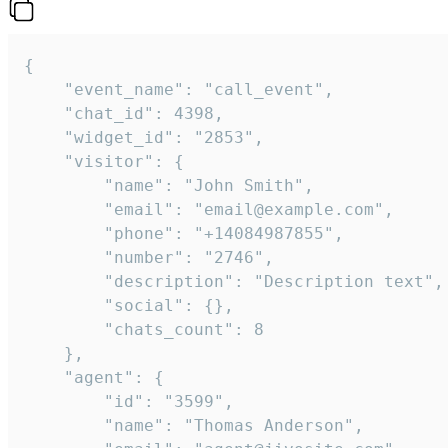
{

    "event_name": "call_event",

    "chat_id": 4398,

    "widget_id": "2853",

    "visitor": {

        "name": "John Smith",

        "email": "email@example.com",

        "phone": "+14084987855",

        "number": "2746",

        "description": "Description text",

        "social": {},

        "chats_count": 8

    },

    "agent": {

        "id": "3599",

        "name": "Thomas Anderson",
