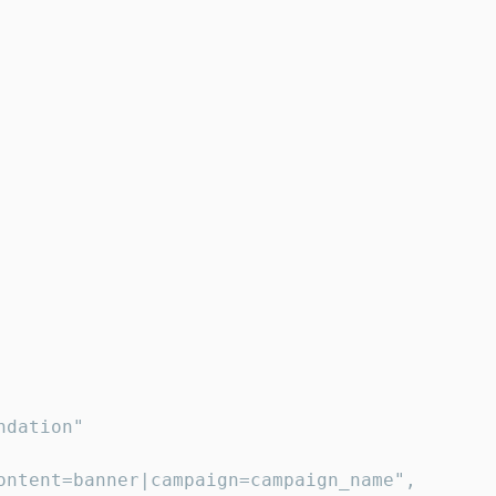
dation"

ontent=banner|campaign=campaign_name",
