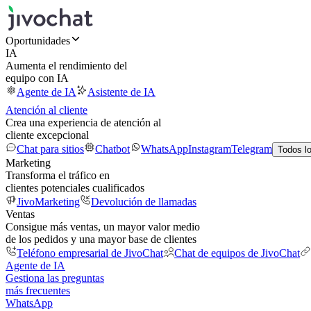
Oportunidades
IA
Aumenta el rendimiento del
equipo con IA
Agente de IA
Asistente de IA
Atención al cliente
Crea una experiencia de atención al
cliente excepcional
Chat para sitios
Chatbot
WhatsApp
Instagram
Telegram
Todos l
Marketing
Transforma el tráfico en
clientes potenciales cualificados
JivoMarketing
Devolución de llamadas
Ventas
Consigue más ventas, un mayor valor medio
de los pedidos y una mayor base de clientes
Teléfono empresarial de JivoChat
Chat de equipos de JivoChat
Agente de IA
Gestiona las preguntas
más frecuentes
WhatsApp