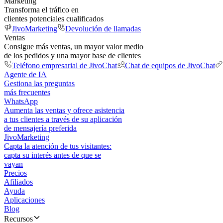
Marketing
Transforma el tráfico en
clientes potenciales cualificados
JivoMarketing
Devolución de llamadas
Ventas
Consigue más ventas, un mayor valor medio
de los pedidos y una mayor base de clientes
Teléfono empresarial de JivoChat
Chat de equipos de JivoChat
Agente de IA
Gestiona las preguntas
más frecuentes
WhatsApp
Aumenta las ventas y ofrece asistencia
a tus clientes a través de su aplicación
de mensajería preferida
JivoMarketing
Capta la atención de tus visitantes:
capta su interés antes de que se
vayan
Precios
Afiliados
Ayuda
Aplicaciones
Blog
Recursos