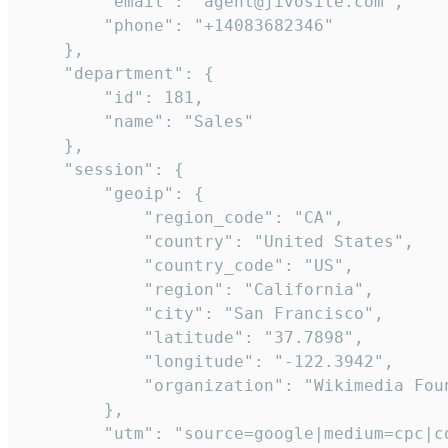
        "email": "agent@jivosite.com",

        "phone": "+14083682346"

    },

    "department": {

        "id": 181,

        "name": "Sales"

    },

    "session": {

        "geoip": {

            "region_code": "CA",

            "country": "United States",

            "country_code": "US",

            "region": "California",

            "city": "San Francisco",

            "latitude": "37.7898",

            "longitude": "-122.3942",

            "organization": "Wikimedia Foun
        },

        "utm": "source=google|medium=cpc|c