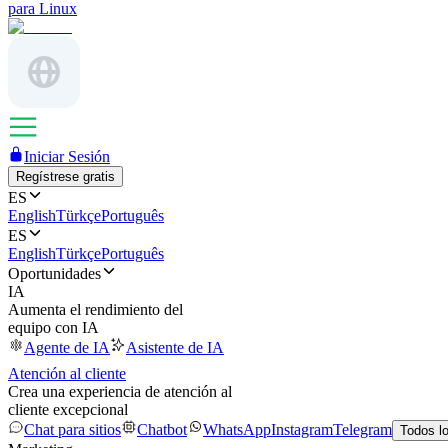
para Linux
Iniciar Sesión
Regístrese gratis
ES
English
Türkçe
Português
ES
English
Türkçe
Português
Oportunidades
IA
Aumenta el rendimiento del
equipo con IA
Agente de IA
Asistente de IA
Atención al cliente
Crea una experiencia de atención al
cliente excepcional
Chat para sitios
Chatbot
WhatsApp
Instagram
Telegram
Todos l