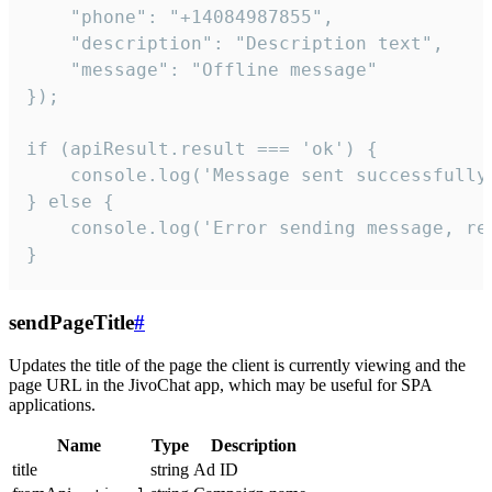
    "phone": "+14084987855",

    "description": "Description text",

    "message": "Offline message"

});

if (apiResult.result === 'ok') {

    console.log('Message sent successfully'
} else {

    console.log('Error sending message, rea
}
sendPageTitle
#
Updates the title of the page the client is currently viewing and the
page URL in the JivoChat app, which may be useful for SPA
applications.
Name
Type
Description
title
string
Ad ID