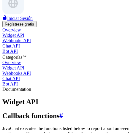
Iniciar Sesión
Regístrese gratis
Overview
Widget API
Webhooks API
Chat API
Bot API
Categorías
Overview
Widget API
Webhooks API
Chat API
Bot API
Documentation
Widget API
Callback functions
#
JivoChat executes the functions listed below to report about an event