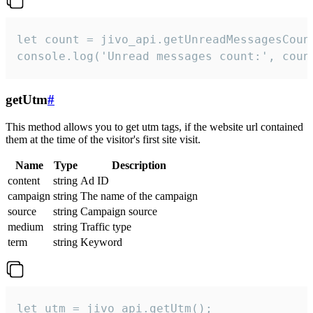
let count = jivo_api.getUnreadMessagesCount
console.log('Unread messages count:', coun
getUtm
#
This method allows you to get utm tags, if the website url contained
them at the time of the visitor's first site visit.
Name
Type
Description
content
string
Ad ID
campaign
string
The name of the campaign
source
string
Campaign source
medium
string
Traffic type
term
string
Keyword
let utm = jivo_api.getUtm();
