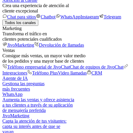
Atención al cliente
Crea una experiencia de atención al
cliente excepcional
Chat para sitios
Chatbot
WhatsApp
Instagram
Telegram
Todos los canales
Marketing
Transforma el tráfico en
clientes potenciales cualificados
JivoMarketing
Devolución de llamadas
Ventas
Consigue más ventas, un mayor valor medio
de los pedidos y una mayor base de clientes
Teléfono empresarial de JivoChat
Chat de equipos de JivoChat
Integraciones
Teléfono Plus
Video llamadas
CRM
Agente de IA
Gestiona las preguntas
más frecuentes
WhatsApp
Aumenta las ventas y ofrece asistencia
a tus clientes a través de su aplicación
de mensajería preferida
JivoMarketing
Capta la atención de tus visitantes:
capta su interés antes de que se
vayan