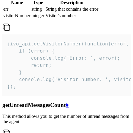
Name
Type
Description
err
string
String that contains the error
visitorNumber
integer
Visitor's number
jivo_api.getVisitorNumber(function(error, v
    if (error) {

        console.log('Error: ', error);

        return;

    }  

    console.log('Visitor number: ', visitor
});
getUnreadMessagesCount
#
This method allows you to get the number of unread messages from
the agent.