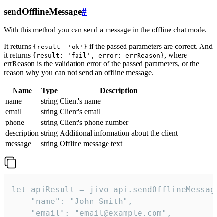
sendOfflineMessage
#
With this method you can send a message in the offline chat mode.
It returns
if the passed parameters are correct. And
{result: 'ok'}
it returns
, where
{result: 'fail', error: errReason}
errReason is the validation error of the passed parameters, or the
reason why you can not send an offline message.
Name
Type
Description
name
string
Client's name
email
string
Client's email
phone
string
Client's phone number
description
string
Additional information about the client
message
string
Offline message text
let apiResult = jivo_api.sendOfflineMessage
    "name": "John Smith",

    "email": "email@example.com",
