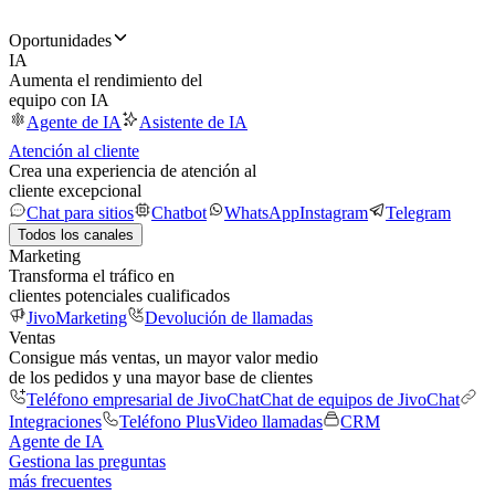
Oportunidades
IA
Aumenta el rendimiento del
equipo con IA
Agente de IA
Asistente de IA
Atención al cliente
Crea una experiencia de atención al
cliente excepcional
Chat para sitios
Chatbot
WhatsApp
Instagram
Telegram
Todos los canales
Marketing
Transforma el tráfico en
clientes potenciales cualificados
JivoMarketing
Devolución de llamadas
Ventas
Consigue más ventas, un mayor valor medio
de los pedidos y una mayor base de clientes
Teléfono empresarial de JivoChat
Chat de equipos de JivoChat
Integraciones
Teléfono Plus
Video llamadas
CRM
Agente de IA
Gestiona las preguntas
más frecuentes