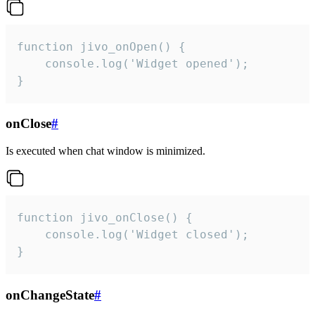
function jivo_onOpen() {

    console.log('Widget opened');

}
onClose
#
Is executed when chat window is minimized.
function jivo_onClose() {

    console.log('Widget closed');

}
onChangeState
#