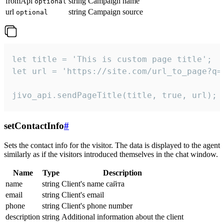
fromApi
string
Campaign name
optional
url
string
Campaign source
optional
let title = 'This is custom page title';

let url = 'https://site.com/url_to_page?q=p
jivo_api.sendPageTitle(title, true, url);
setContactInfo
#
Sets the contact info for the visitor. The data is displayed to the agent
similarly as if the visitors introduced themselves in the chat window.
Name
Type
Description
name
string
Client's name сайта
email
string
Client's email
phone
string
Client's phone number
description
string
Additional information about the client