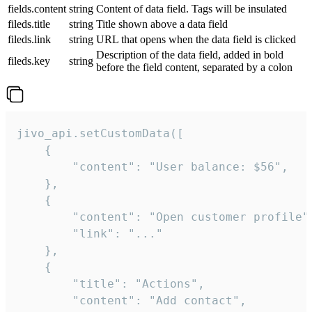
fields.content
string
Content of data field. Tags will be insulated
fileds.title
string
Title shown above a data field
fileds.link
string
URL that opens when the data field is clicked
Description of the data field, added in bold
fileds.key
string
before the field content, separated by a colon
jivo_api.setCustomData([

    {

        "content": "User balance: $56",

    },

    {

        "content": "Open customer profile",
        "link": "..."

    },

    {

        "title": "Actions",

        "content": "Add contact",
