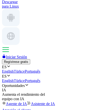
Descargar
para Linux
Iniciar Sesión
Regístrese gratis
ES
English
Türkçe
Português
ES
English
Türkçe
Português
Oportunidades
IA
Aumenta el rendimiento del
equipo con IA
Agente de IA
Asistente de IA