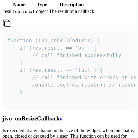
Name
Type
Description
result
object
The result of a callback
optional
function jivo_onCallEnd(res) {

    if (res.result == 'ok') {

        // call finished successfully

    }

    if (res.result == 'fail') {

        // call finished with errors or can
        console.log(res.reason); // reason 
    }

}
jivo_onResizeCallback
#
Is executed at any change in the size of the widget: when the chat is
open, closed or dragged by a user. This function can be used for