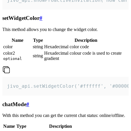
jivo_api.showProactiveInvitation("How can 
setWidgetColor
#
This method allows you to change the widget color.
Name
Type
Description
color
string
Hexadecimal color code
color2
Hexadecimal colour code is used to create
string
gradient
optional
jivo_api.setWidgetColor('#ffffff', '#00000
chatMode
#
With this method you can get the current chat status: online/offline.
Name
Type
Description