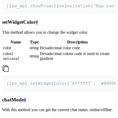
jivo_api.showProactiveInvitation("How can 
setWidgetColor
#
This method allows you to change the widget color.
Name
Type
Description
color
string
Hexadecimal color code
color2
Hexadecimal colour code is used to create
string
gradient
optional
jivo_api.setWidgetColor('#ffffff', '#00000
chatMode
#
With this method you can get the current chat status: online/offline.