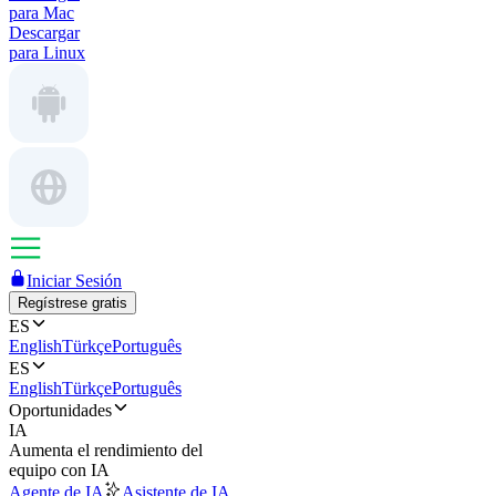
para Mac
Descargar
para Linux
Iniciar Sesión
Regístrese gratis
ES
English
Türkçe
Português
ES
English
Türkçe
Português
Oportunidades
IA
Aumenta el rendimiento del
equipo con IA
Agente de IA
Asistente de IA