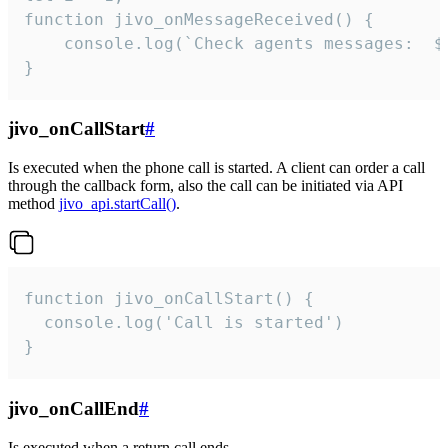
function jivo_onMessageReceived() {

	console.log(`Check agents messages:  ${i++}`)

}
jivo_onCallStart
#
Is executed when the phone call is started. A client can order a call
through the callback form, also the call can be initiated via API
method
jivo_api.startCall()
.
function jivo_onCallStart() {

  console.log('Call is started')

}
jivo_onCallEnd
#
Is executed when a return call ends.