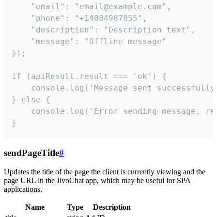
    "email": "email@example.com",

    "phone": "+14084987855",

    "description": "Description text",

    "message": "Offline message"

});

if (apiResult.result === 'ok') {

    console.log('Message sent successfully'
} else {

    console.log('Error sending message, rea
}
sendPageTitle
#
Updates the title of the page the client is currently viewing and the
page URL in the JivoChat app, which may be useful for SPA
applications.
Name
Type
Description