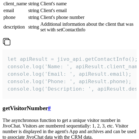
client_name
string
Client's name
email
string
Client's email
phone
string
Client's phone number
Additional information about the client that was
description
string
set with setContactInfo
let apiResult = jivo_api.getContactInfo();

console.log('Name: ', apiResult.client_name
console.log('Email: ', apiResult.email);

console.log('Phone: ', apiResult.phone);

console.log('Description: ', apiResult.des
getVisitorNumber
#
The asynchronous function to get a unique visitor number in
JivoChat. Visitors are numbered sequentially: 1, 2, 3, etc. Visitor
number is displayed in the agent's App and archives and can be used
to associate JivoChat data with the CRM data.