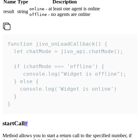
Name
Type
Description
- at least one agent is online
online
result
string
- no agents are online
offline
function jivo_onLoadCallback() {

  let chatMode = jivo_api.chatMode();

  if (chatMode === 'offline') {

     console.log("Widget is offline");

  } else {

    console.log('Widget is online')

  }

}
startCall
#
Method allows you to start a return call to the specified number, if