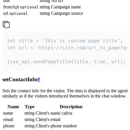
title
string
Ad ID
fromApi
string
Campaign name
optional
url
string
Campaign source
optional
let title = 'This is custom page title';

let url = 'https://site.com/url_to_page?q=p
jivo_api.sendPageTitle(title, true, url);
setContactInfo
#
Sets the contact info for the visitor. The data is displayed to the agent
similarly as if the visitors introduced themselves in the chat window.
Name
Type
Description
name
string
Client's name сайта
email
string
Client's email
phone
string
Client's phone number