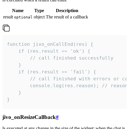
Name
Type
Description
result
object
The result of a callback
optional
function jivo_onCallEnd(res) {

    if (res.result == 'ok') {

        // call finished successfully

    }

    if (res.result == 'fail') {

        // call finished with errors or can
        console.log(res.reason); // reason 
    }

}
jivo_onResizeCallback
#
Is executed at any change in the size of the widget: when the chat is