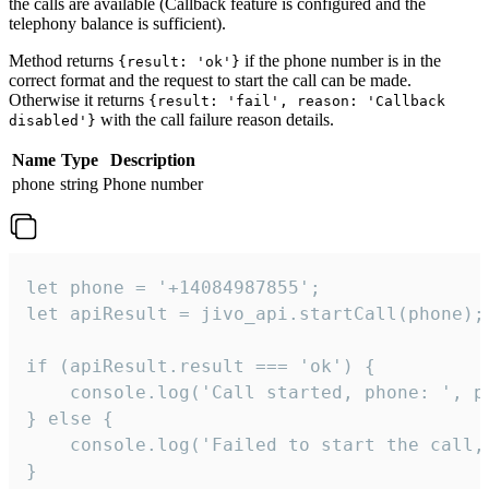
the calls are available (Callback feature is configured and the
telephony balance is sufficient).
Method returns
if the phone number is in the
{result: 'ok'}
correct format and the request to start the call can be made.
Otherwise it returns
{result: 'fail', reason: 'Callback
with the call failure reason details.
disabled'}
Name
Type
Description
phone
string
Phone number
let phone = '+14084987855';

let apiResult = jivo_api.startCall(phone);

if (apiResult.result === 'ok') {

    console.log('Call started, phone: ', ph
} else {

    console.log('Failed to start the call,
}