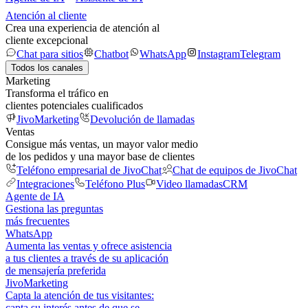
Atención al cliente
Crea una experiencia de atención al
cliente excepcional
Chat para sitios
Chatbot
WhatsApp
Instagram
Telegram
Todos los canales
Marketing
Transforma el tráfico en
clientes potenciales cualificados
JivoMarketing
Devolución de llamadas
Ventas
Consigue más ventas, un mayor valor medio
de los pedidos y una mayor base de clientes
Teléfono empresarial de JivoChat
Chat de equipos de JivoChat
Integraciones
Teléfono Plus
Video llamadas
CRM
Agente de IA
Gestiona las preguntas
más frecuentes
WhatsApp
Aumenta las ventas y ofrece asistencia
a tus clientes a través de su aplicación
de mensajería preferida
JivoMarketing
Capta la atención de tus visitantes:
capta su interés antes de que se