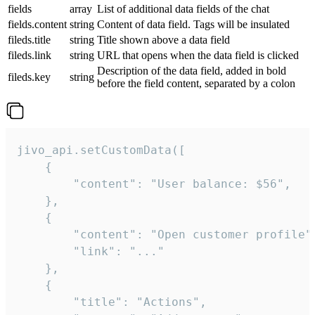
fields
array
List of additional data fields of the chat
fields.content
string
Content of data field. Tags will be insulated
fileds.title
string
Title shown above a data field
fileds.link
string
URL that opens when the data field is clicked
Description of the data field, added in bold
fileds.key
string
before the field content, separated by a colon
jivo_api.setCustomData([

    {

        "content": "User balance: $56",

    },

    {

        "content": "Open customer profile",
        "link": "..."

    },

    {

        "title": "Actions",
