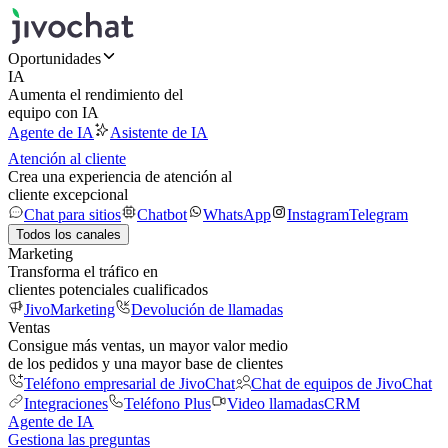
Oportunidades
IA
Aumenta el rendimiento del
equipo con IA
Agente de IA
Asistente de IA
Atención al cliente
Crea una experiencia de atención al
cliente excepcional
Chat para sitios
Chatbot
WhatsApp
Instagram
Telegram
Todos los canales
Marketing
Transforma el tráfico en
clientes potenciales cualificados
JivoMarketing
Devolución de llamadas
Ventas
Consigue más ventas, un mayor valor medio
de los pedidos y una mayor base de clientes
Teléfono empresarial de JivoChat
Chat de equipos de JivoChat
Integraciones
Teléfono Plus
Video llamadas
CRM
Agente de IA
Gestiona las preguntas