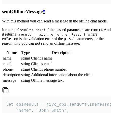
sendOfflineMessage
#
With this method you can send a message in the offline chat mode.
It returns
if the passed parameters are correct. And
{result: 'ok'}
it returns
, where
{result: 'fail', error: errReason}
errReason is the validation error of the passed parameters, or the
reason why you can not send an offline message.
Name
Type
Description
name
string
Client's name
email
string
Client's email
phone
string
Client's phone number
description
string
Additional information about the client
message
string
Offline message text
let apiResult = jivo_api.sendOfflineMessage
    "name": "John Smith",
