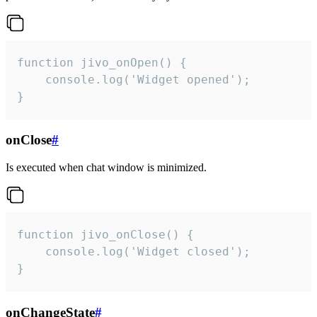
function jivo_onOpen() {

    console.log('Widget opened');

}
onClose
#
Is executed when chat window is minimized.
function jivo_onClose() {

    console.log('Widget closed');

}
onChangeState
#