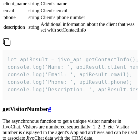
client_name
string
Client's name
email
string
Client's email
phone
string
Client's phone number
Additional information about the client that was
description
string
set with setContactInfo
let apiResult = jivo_api.getContactInfo();

console.log('Name: ', apiResult.client_name
console.log('Email: ', apiResult.email);

console.log('Phone: ', apiResult.phone);

console.log('Description: ', apiResult.des
getVisitorNumber
#
The asynchronous function to get a unique visitor number in
JivoChat. Visitors are numbered sequentially: 1, 2, 3, etc. Visitor
number is displayed in the agent's App and archives and can be used
to associate JivoChat data with the CRM data.