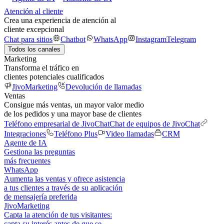
Atención al cliente
Crea una experiencia de atención al
cliente excepcional
Chat para sitios
Chatbot
WhatsApp
Instagram
Telegram
Todos los canales
Marketing
Transforma el tráfico en
clientes potenciales cualificados
JivoMarketing
Devolución de llamadas
Ventas
Consigue más ventas, un mayor valor medio
de los pedidos y una mayor base de clientes
Teléfono empresarial de JivoChat
Chat de equipos de JivoChat
Integraciones
Teléfono Plus
Video llamadas
CRM
Agente de IA
Gestiona las preguntas
más frecuentes
WhatsApp
Aumenta las ventas y ofrece asistencia
a tus clientes a través de su aplicación
de mensajería preferida
JivoMarketing
Capta la atención de tus visitantes:
capta su interés antes de que se