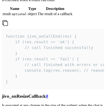
Name
Type
Description
result
object
The result of a callback
optional
function jivo_onCallEnd(res) {

    if (res.result == 'ok') {

        // call finished successfully

    }

    if (res.result == 'fail') {

        // call finished with errors or can
        console.log(res.reason); // reason 
    }

}
jivo_onResizeCallback
#
Is executed at any change in the size of the widget: when the chat is