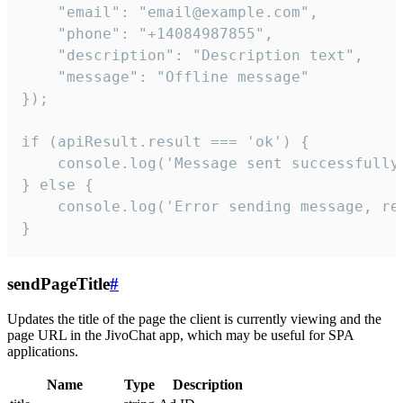
    "email": "email@example.com",

    "phone": "+14084987855",

    "description": "Description text",

    "message": "Offline message"

});

if (apiResult.result === 'ok') {

    console.log('Message sent successfully'
} else {

    console.log('Error sending message, rea
}
sendPageTitle
#
Updates the title of the page the client is currently viewing and the
page URL in the JivoChat app, which may be useful for SPA
applications.
Name
Type
Description