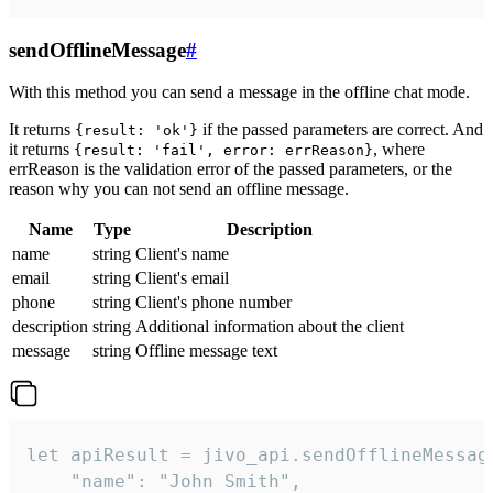
sendOfflineMessage
#
With this method you can send a message in the offline chat mode.
It returns
if the passed parameters are correct. And
{result: 'ok'}
it returns
, where
{result: 'fail', error: errReason}
errReason is the validation error of the passed parameters, or the
reason why you can not send an offline message.
Name
Type
Description
name
string
Client's name
email
string
Client's email
phone
string
Client's phone number
description
string
Additional information about the client
message
string
Offline message text
let apiResult = jivo_api.sendOfflineMessage
    "name": "John Smith",
