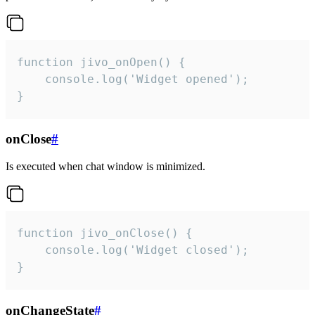
function jivo_onOpen() {

    console.log('Widget opened');

}
onClose
#
Is executed when chat window is minimized.
function jivo_onClose() {

    console.log('Widget closed');

}
onChangeState
#