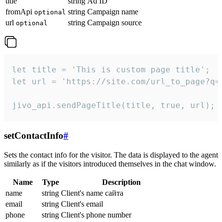
title
string
Ad ID
fromApi
string
Campaign name
optional
url
string
Campaign source
optional
let title = 'This is custom page title';

let url = 'https://site.com/url_to_page?q=p
jivo_api.sendPageTitle(title, true, url);
setContactInfo
#
Sets the contact info for the visitor. The data is displayed to the agent
similarly as if the visitors introduced themselves in the chat window.
Name
Type
Description
name
string
Client's name сайта
email
string
Client's email
phone
string
Client's phone number