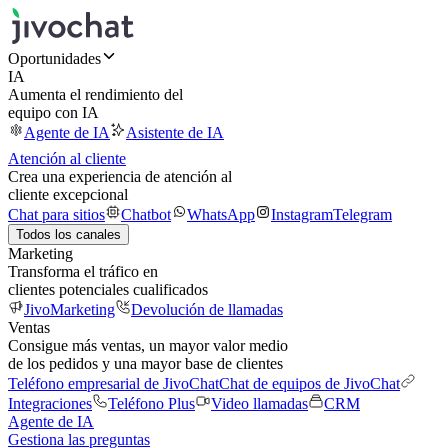
Oportunidades
IA
Aumenta el rendimiento del
equipo con IA
Agente de IA
Asistente de IA
Atención al cliente
Crea una experiencia de atención al
cliente excepcional
Chat para sitios
Chatbot
WhatsApp
Instagram
Telegram
Todos los canales
Marketing
Transforma el tráfico en
clientes potenciales cualificados
JivoMarketing
Devolución de llamadas
Ventas
Consigue más ventas, un mayor valor medio
de los pedidos y una mayor base de clientes
Teléfono empresarial de JivoChat
Chat de equipos de JivoChat
Integraciones
Teléfono Plus
Video llamadas
CRM
Agente de IA
Gestiona las preguntas