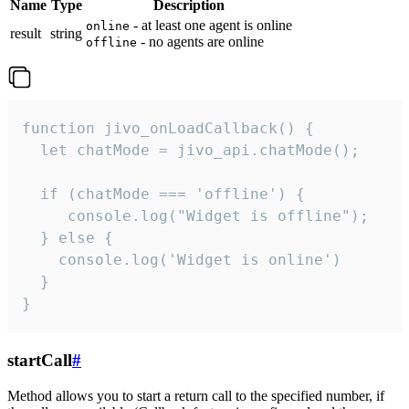
Name
Type
Description
- at least one agent is online
online
result
string
- no agents are online
offline
function jivo_onLoadCallback() {

  let chatMode = jivo_api.chatMode();

  if (chatMode === 'offline') {

     console.log("Widget is offline");

  } else {

    console.log('Widget is online')

  }

}
startCall
#
Method allows you to start a return call to the specified number, if