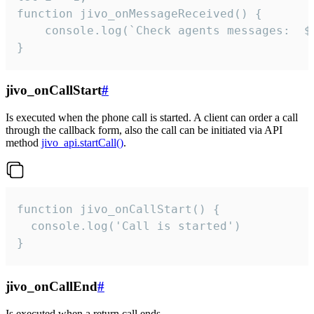
function jivo_onMessageReceived() {

	console.log(`Check agents messages:  ${i++}`)

}
jivo_onCallStart
#
Is executed when the phone call is started. A client can order a call
through the callback form, also the call can be initiated via API
method
jivo_api.startCall()
.
function jivo_onCallStart() {

  console.log('Call is started')

}
jivo_onCallEnd
#
Is executed when a return call ends.