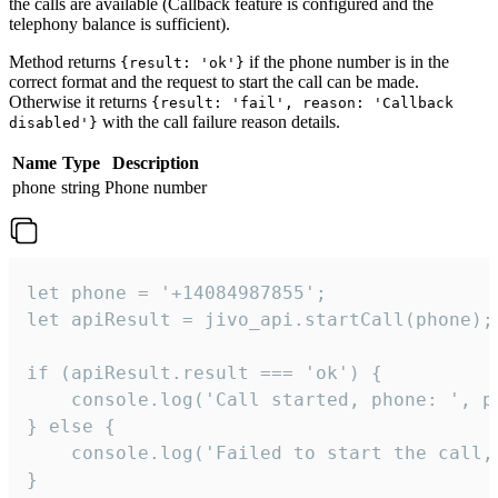
the calls are available (Callback feature is configured and the
telephony balance is sufficient).
Method returns
if the phone number is in the
{result: 'ok'}
correct format and the request to start the call can be made.
Otherwise it returns
{result: 'fail', reason: 'Callback
with the call failure reason details.
disabled'}
Name
Type
Description
phone
string
Phone number
let phone = '+14084987855';

let apiResult = jivo_api.startCall(phone);

if (apiResult.result === 'ok') {

    console.log('Call started, phone: ', ph
} else {

    console.log('Failed to start the call,
}