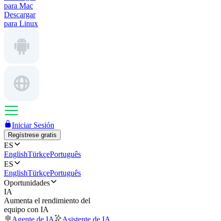
para Mac
Descargar
para Linux
Iniciar Sesión
Regístrese gratis
ES
English
Türkçe
Português
ES
English
Türkçe
Português
Oportunidades
IA
Aumenta el rendimiento del
equipo con IA
Agente de IA
Asistente de IA