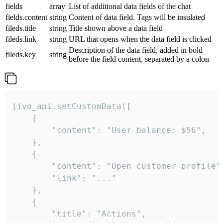
fields
array
List of additional data fields of the chat
fields.content
string
Content of data field. Tags will be insulated
fileds.title
string
Title shown above a data field
fileds.link
string
URL that opens when the data field is clicked
Description of the data field, added in bold
fileds.key
string
before the field content, separated by a colon
jivo_api.setCustomData([

    {

        "content": "User balance: $56",

    },

    {

        "content": "Open customer profile",
        "link": "..."

    },

    {

        "title": "Actions",
