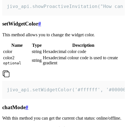
jivo_api.showProactiveInvitation("How can 
setWidgetColor
#
This method allows you to change the widget color.
Name
Type
Description
color
string
Hexadecimal color code
color2
Hexadecimal colour code is used to create
string
gradient
optional
jivo_api.setWidgetColor('#ffffff', '#00000
chatMode
#
With this method you can get the current chat status: online/offline.