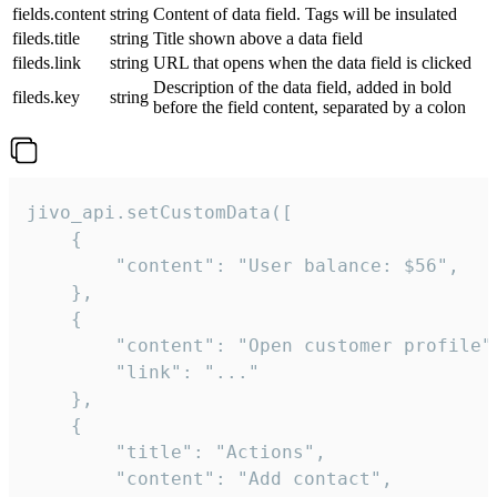
fields.content
string
Content of data field. Tags will be insulated
fileds.title
string
Title shown above a data field
fileds.link
string
URL that opens when the data field is clicked
Description of the data field, added in bold
fileds.key
string
before the field content, separated by a colon
jivo_api.setCustomData([

    {

        "content": "User balance: $56",

    },

    {

        "content": "Open customer profile",
        "link": "..."

    },

    {

        "title": "Actions",

        "content": "Add contact",
