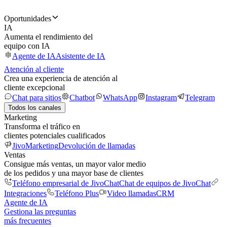
Oportunidades
IA
Aumenta el rendimiento del
equipo con IA
Agente de IA
Asistente de IA
Atención al cliente
Crea una experiencia de atención al
cliente excepcional
Chat para sitios
Chatbot
WhatsApp
Instagram
Telegram
Todos los canales
Marketing
Transforma el tráfico en
clientes potenciales cualificados
JivoMarketing
Devolución de llamadas
Ventas
Consigue más ventas, un mayor valor medio
de los pedidos y una mayor base de clientes
Teléfono empresarial de JivoChat
Chat de equipos de JivoChat
Integraciones
Teléfono Plus
Video llamadas
CRM
Agente de IA
Gestiona las preguntas
más frecuentes