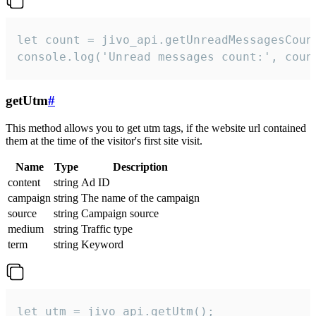
let count = jivo_api.getUnreadMessagesCount
console.log('Unread messages count:', coun
getUtm
#
This method allows you to get utm tags, if the website url contained
them at the time of the visitor's first site visit.
Name
Type
Description
content
string
Ad ID
campaign
string
The name of the campaign
source
string
Campaign source
medium
string
Traffic type
term
string
Keyword
let utm = jivo_api.getUtm();
