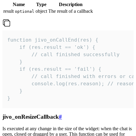
Name
Type
Description
result
object
The result of a callback
optional
function jivo_onCallEnd(res) {

    if (res.result == 'ok') {

        // call finished successfully

    }

    if (res.result == 'fail') {

        // call finished with errors or can
        console.log(res.reason); // reason 
    }

}
jivo_onResizeCallback
#
Is executed at any change in the size of the widget: when the chat is
open, closed or dragged by a user. This function can be used for