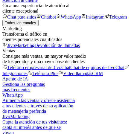
Atención al cliente
Crea una experiencia de atención al
cliente excepcional
Chat para sitios
Chatbot
WhatsApp
Instagram
Telegram
Todos los canales
Marketing
Transforma el tráfico en
clientes potenciales cualificados
JivoMarketing
Devolución de llamadas
Ventas
Consigue más ventas, un mayor valor medio
de los pedidos y una mayor base de clientes
Teléfono empresarial de JivoChat
Chat de equipos de JivoChat
Integraciones
Teléfono Plus
Video llamadas
CRM
Agente de IA
Gestiona las preguntas
más frecuentes
WhatsApp
Aumenta las ventas y ofrece asistencia
a tus clientes a través de su aplicación
de mensajería preferida
JivoMarketing
Capta la atención de tus visitantes:
capta su interés antes de que se
vayan