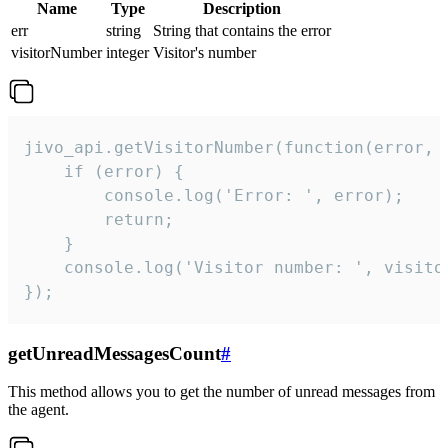
Name
Type
Description
err
string
String that contains the error
visitorNumber
integer
Visitor's number
jivo_api.getVisitorNumber(function(error, v
    if (error) {

        console.log('Error: ', error);

        return;

    }  

    console.log('Visitor number: ', visitor
});
getUnreadMessagesCount
#
This method allows you to get the number of unread messages from
the agent.