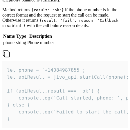
Method returns
if the phone number is in the
{result: 'ok'}
correct format and the request to start the call can be made.
Otherwise it returns
{result: 'fail', reason: 'Callback
with the call failure reason details.
disabled'}
Name
Type
Description
phone
string
Phone number
let phone = '+14084987855';

let apiResult = jivo_api.startCall(phone);

if (apiResult.result === 'ok') {

    console.log('Call started, phone: ', ph
} else {

    console.log('Failed to start the call,
}