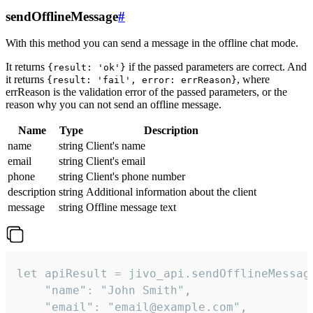
sendOfflineMessage
#
With this method you can send a message in the offline chat mode.
It returns
if the passed parameters are correct. And
{result: 'ok'}
it returns
, where
{result: 'fail', error: errReason}
errReason is the validation error of the passed parameters, or the
reason why you can not send an offline message.
Name
Type
Description
name
string
Client's name
email
string
Client's email
phone
string
Client's phone number
description
string
Additional information about the client
message
string
Offline message text
let apiResult = jivo_api.sendOfflineMessage
    "name": "John Smith",

    "email": "email@example.com",
