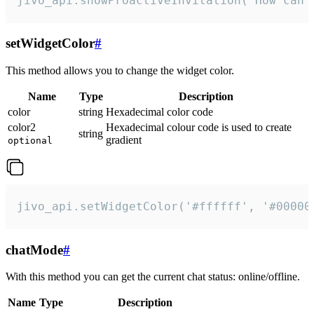
jivo_api.showProactiveInvitation("How can 
setWidgetColor
#
This method allows you to change the widget color.
Name
Type
Description
color
string
Hexadecimal color code
color2
Hexadecimal colour code is used to create
string
gradient
optional
jivo_api.setWidgetColor('#ffffff', '#00000
chatMode
#
With this method you can get the current chat status: online/offline.
Name
Type
Description