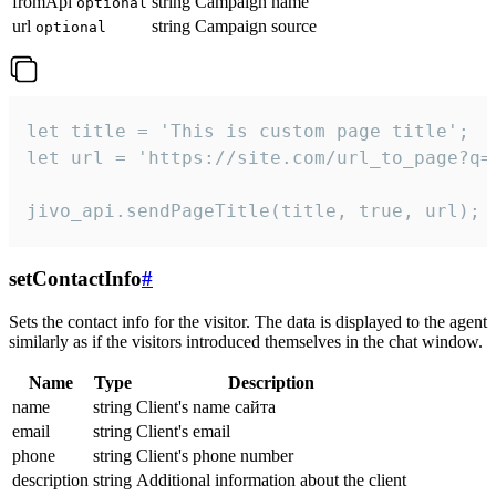
fromApi
string
Campaign name
optional
url
string
Campaign source
optional
let title = 'This is custom page title';

let url = 'https://site.com/url_to_page?q=p
jivo_api.sendPageTitle(title, true, url);
setContactInfo
#
Sets the contact info for the visitor. The data is displayed to the agent
similarly as if the visitors introduced themselves in the chat window.
Name
Type
Description
name
string
Client's name сайта
email
string
Client's email
phone
string
Client's phone number
description
string
Additional information about the client