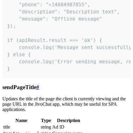
    "phone": "+14084987855",

    "description": "Description text",

    "message": "Offline message"

});

if (apiResult.result === 'ok') {

    console.log('Message sent successfully'
} else {

    console.log('Error sending message, rea
}
sendPageTitle
#
Updates the title of the page the client is currently viewing and the
page URL in the JivoChat app, which may be useful for SPA
applications.
Name
Type
Description
title
string
Ad ID