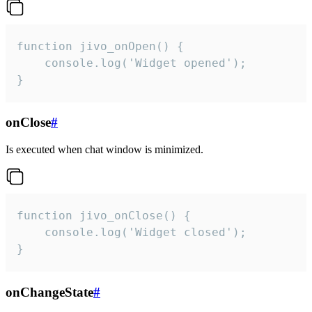
function jivo_onOpen() {

    console.log('Widget opened');

}
onClose
#
Is executed when chat window is minimized.
function jivo_onClose() {

    console.log('Widget closed');

}
onChangeState
#