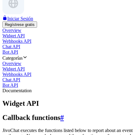
Iniciar Sesión
Regístrese gratis
Overview
Widget API
Webhooks API
Chat API
Bot API
Categorías
Overview
Widget API
Webhooks API
Chat API
Bot API
Documentation
Widget API
Callback functions
#
JivoChat executes the functions listed below to report about an event