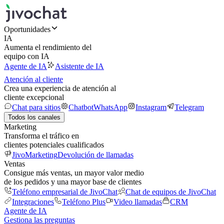
Oportunidades
IA
Aumenta el rendimiento del
equipo con IA
Agente de IA
Asistente de IA
Atención al cliente
Crea una experiencia de atención al
cliente excepcional
Chat para sitios
Chatbot
WhatsApp
Instagram
Telegram
Todos los canales
Marketing
Transforma el tráfico en
clientes potenciales cualificados
JivoMarketing
Devolución de llamadas
Ventas
Consigue más ventas, un mayor valor medio
de los pedidos y una mayor base de clientes
Teléfono empresarial de JivoChat
Chat de equipos de JivoChat
Integraciones
Teléfono Plus
Video llamadas
CRM
Agente de IA
Gestiona las preguntas