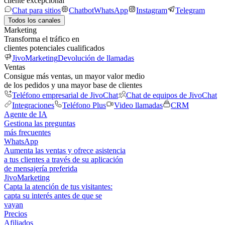
cliente excepcional
Chat para sitios
Chatbot
WhatsApp
Instagram
Telegram
Todos los canales
Marketing
Transforma el tráfico en
clientes potenciales cualificados
JivoMarketing
Devolución de llamadas
Ventas
Consigue más ventas, un mayor valor medio
de los pedidos y una mayor base de clientes
Teléfono empresarial de JivoChat
Chat de equipos de JivoChat
Integraciones
Teléfono Plus
Video llamadas
CRM
Agente de IA
Gestiona las preguntas
más frecuentes
WhatsApp
Aumenta las ventas y ofrece asistencia
a tus clientes a través de su aplicación
de mensajería preferida
JivoMarketing
Capta la atención de tus visitantes:
capta su interés antes de que se
vayan
Precios
Afiliados