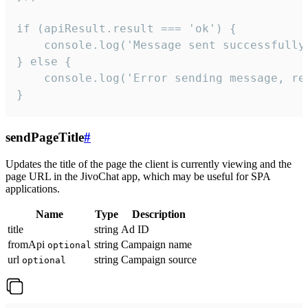
if (apiResult.result === 'ok') {

    console.log('Message sent successfully'
} else {

    console.log('Error sending message, rea
}
sendPageTitle
#
Updates the title of the page the client is currently viewing and the
page URL in the JivoChat app, which may be useful for SPA
applications.
Name
Type
Description
title
string
Ad ID
fromApi
string
Campaign name
optional
url
string
Campaign source
optional