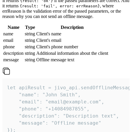
It returns
if the passed parameters are correct. And
{result: 'ok'}
it returns
, where
{result: 'fail', error: errReason}
errReason is the validation error of the passed parameters, or the
reason why you can not send an offline message.
Name
Type
Description
name
string
Client's name
email
string
Client's email
phone
string
Client's phone number
description
string
Additional information about the client
message
string
Offline message text
let apiResult = jivo_api.sendOfflineMessage
    "name": "John Smith",

    "email": "email@example.com",

    "phone": "+14084987855",

    "description": "Description text",

    "message": "Offline message"

});
