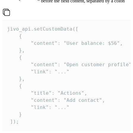
before the field content, separated by a colon
jivo_api.setCustomData([

    {

        "content": "User balance: $56",

    },

    {

        "content": "Open customer profile",
        "link": "..."

    },

    {

        "title": "Actions",

        "content": "Add contact",

        "link": "..."

    }

 ]);