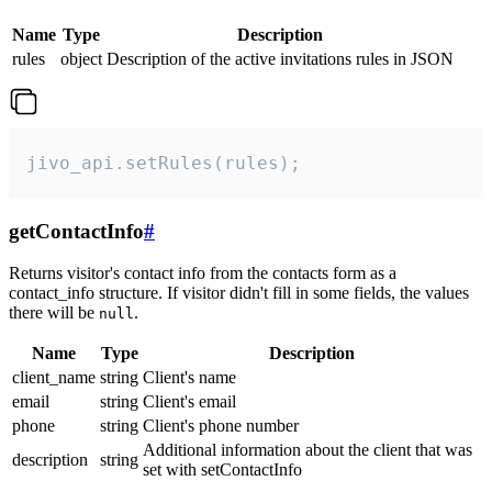
Name
Type
Description
rules
object
Description of the active invitations rules in JSON
jivo_api.setRules(rules);
getContactInfo
#
Returns visitor's contact info from the contacts form as a
contact_info structure. If visitor didn't fill in some fields, the values
there will be
.
null
Name
Type
Description
client_name
string
Client's name
email
string
Client's email
phone
string
Client's phone number
Additional information about the client that was
description
string
set with setContactInfo