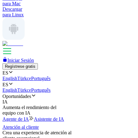
para Mac
Descargar
para Linux
Iniciar Sesión
Regístrese gratis
ES
English
Türkçe
Português
ES
English
Türkçe
Português
Oportunidades
IA
Aumenta el rendimiento del
equipo con IA
Agente de IA
Asistente de IA
Atención al cliente
Crea una experiencia de atención al